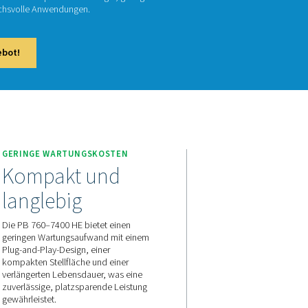
760–7400 HE-Reihe von Pneumatech bietet eine erstklassige L
uss bei niedrigen Betriebskosten und einem Standardtaupunkt von
ür Effizienz und Zuverlässigkeit entwickelt und liefert bis zu 1
lspülungsmodellen, mit fortschrittlicher Sorptionstechnologie,
sparender Steuerung für anspruchsvolle Anwendungen.
aktieren Sie uns für ein Angebot!
7400 HE
EBSABLAUF
GERINGE WARTUNGSKOSTE
Kompakt und