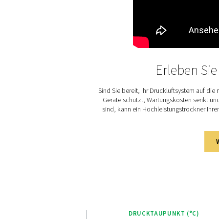
Benutzern, die Einstellunge
Der Purelogic™ Touch-Contro
Leistungsanalysen und die 
seinem benutzerfreundlichen
dem Bediener, den Trockner 
Energieeffizienz und eine v
gleichzeitig Ausfallzeiten z