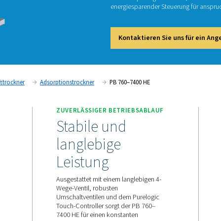
Die PB 
Durchfl
wurde f
und Nul
energie
Kont
ung
Drucklufttrockner
Adsorptionstrockner
PB 760–
GEN
ZUVERLÄSSIGER BETRI
die sich
Stabile und