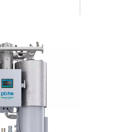
langlebig
Die PB 760–7400 HE bietet ein
geringen Wartungsaufwand mi
glebigen 4-
Plug-and-Play-Design, einer
kompakten Stellfläche und ein
Purelogic
verlängerten Lebensdauer, was
 PB 760–
zuverlässige, platzsparende Le
en
gewährleistet.
sige
gen.