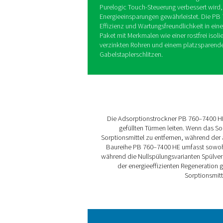
Die PB 760–7400 HE von Pn
Energieeffizienz und dem 
-40 °C/-40 °F (und einem op
Adsorptionstrocknung mit 
Spitzenleistung und minima
Gebläsespülung als auch zw
12.600 m³/h. Sein robustes 
Trockenmittel und eine forts
Quetschens des Trockenmitt
Der Trockner zeichnet sich
Druckabfall und eine effizi
Purelogic Touch-Steuerung 
Energieeinsparungen gewähr
Effizienz und Wartungsfreun
Paket mit Merkmalen wie eine