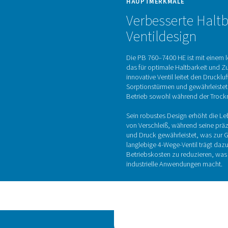
em platzsparenden Rahmen mit
Adsorptionstrockne
PB 760–7400 HE entfernen effektiv Feuchtigkeit aus der Drucklu
ten. Wenn das Sorptionsmittel in einem Turm gesättigt ist, verw
en, während der andere Turm den Trocknungsprozess fortsetzt, w
umfasst sowohl Gebläsespülungs- als auch Nullspülungsvarian
rianten Spülverluste während der Kühlung eliminieren und so d
n Regeneration gewährleistet der PB 760–7400 HE eine gleichbl
Sorptionsmittels, minimiert die Staubbildung und senkt den 