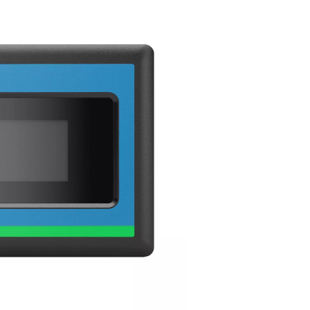
UPTMERKMALE
erbesserte Haltbarkeit durch 4-
entildesign
 PB 760–7400 HE ist mit einem leistungsstarken 4-Wege-Ventil a
 für optimale Haltbarkeit und Zuverlässigkeit ausgelegt ist. Dies
ovative Ventil leitet den Druckluftstrom zwischen den beiden
ptionstürmen und gewährleistet so einen reibungslosen und eff
rieb sowohl während der Trocknungs- als auch der Regeneratio
n robustes Design erhöht die Lebensdauer des Systems durch 
 Verschleiß, während seine präzise Steuerung einen konstanten
 Druck gewährleistet, was zur Gesamtleistung des Trockners be
glebige 4-Wege-Ventil trägt dazu bei, Wartungsintervalle und
riebskosten zu reduzieren, was es zur idealen Wahl für anspruc
ustrielle Anwendungen macht.