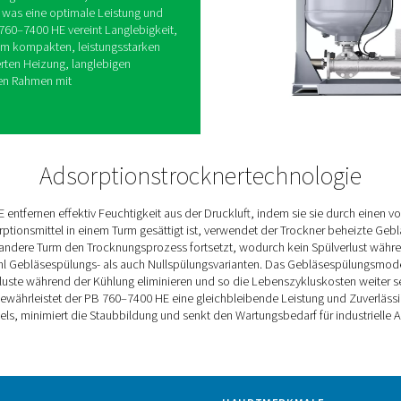
eumatech setzt mit ihrer außergewöhnlichen
standardmäßigen Niederdrucktaupunkt (PDP) von
tionalen -70 °C/-94 °F) einen neuen Standard für die
hohem Durchsatz. Die PB 760–7400 HE wurde für
le Betriebskosten entwickelt und bietet sowohl
ei Nullspülungsoptionen für Durchsätze von bis zu
Design umfasst ein hochwertiges, langlebiges
chrittliche Schalldüse, um das Risiko eines
els zu reduzieren.
 außerdem durch einen geringen internen
ente Gegenstromregeneration aus, die durch die
verbessert wird, was eine optimale Leistung und
leistet. Die PB 760–7400 HE vereint Langlebigkeit,
dlichkeit in einem kompakten, leistungsstarken
r rostfrei isolierten Heizung, langlebigen