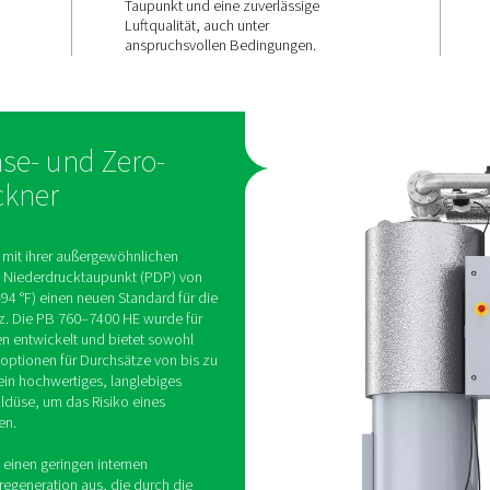
langlebige
Leistung
ximiert die
urch
gel-
Ausgestattet mit einem lan
iente
Wege-Ventil, robusten
 Smart Cycle
Umschaltventilen und dem 
er den
Touch-Controller sorgt der
illasten
7400 HE für einen konstant
Taupunkt und eine zuverläs
Luftqualität, auch unter
anspruchsvollen Bedingun
E Gebläse- und Zero-
ionstrockner