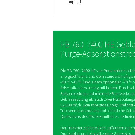
auszahlt
Die PB 760–7400 HE ma
Energieeinsparungen d
mehrschichtiges Kiesel
Trocknungsmittel, effiz
Regeneration und einen
Control-Algorithmus, d
Energieverbrauch bei Te
anpasst.
PB 760–7400 H
Purge-Adsorpt