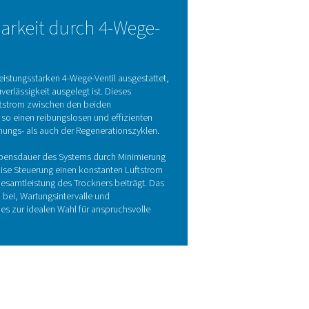
rtechnologie
ft, indem sie sie durch einen von zwei mit hochwertigem Sorpt
endet der Trockner beheizte Gebläsespülluft, um Feuchtigkeit a
odurch kein Spülverlust während der Regeneration sichergestel
ten. Das Gebläsespülungsmodell nutzt diese effiziente Spüllu
ie Lebenszykluskosten weiter senken. Mit seinem geringen Dru
eibende Leistung und Zuverlässigkeit, verlängert die Lebensdau
Wartungsbedarf für industrielle Anwendungen.