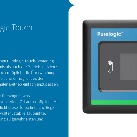
HA
V
V
Die
das
inn
Sor
Bet
Sei
von
und
lan
Bet
ind