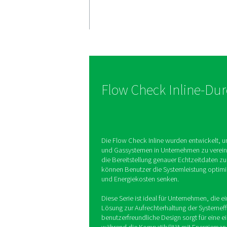
Genaue
Durchflus
Die Flow Check Inline-
Durchflusskontrolle lief
Echtzeitmessungen der 
Gasdurchsatzraten und 
Optimierung der System
Flow Check In