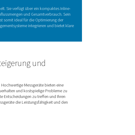
mit Durchflusssensoren
berwachung der Leistung, Optimierung des Energieverbrauchs u
n und einen zuverlässigen Betrieb zu gewährleisten. Die Flow Ch
e. Mit seinem benutzerfreundlichen Design vereinfacht es die I
g der Systemeffizienz und -zuverlässigkeit.
tionen der Flow Check Inline