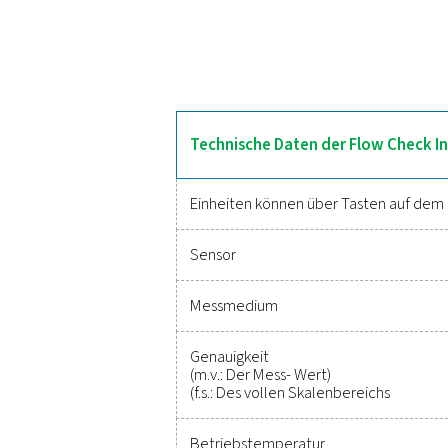
Der Flow Check Inline wur
Design für eine einfache I
thermischer Massendu
Systemleistung. Ausgestatte
Zuver
Noch nie war es so ei
genaue Überwachung kri
vermeiden. Diese Lösu
Betrieb auf Spitzenleis