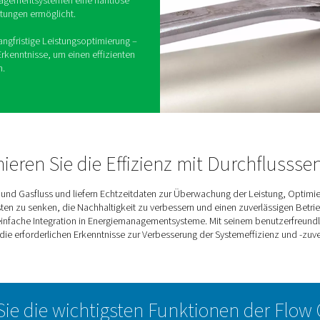
en entwickelt, um die Überwachung von Druckluft-
ehmen zu vereinfachen und zu verbessern. Durch
Echtzeitdaten zu Durchflussraten und Verbrauch
eistung optimieren, Ineffizienzen identifizieren
ternehmen, die eine praktische und zuverlässige
ng der Systemeffizienz suchen. Das
sorgt für eine einfache Installation und Bedienung,
t mit Energiemanagementsystemen eine nahtlose
rwachungseinrichtungen ermöglicht.
hung oder die langfristige Leistungsoptimierung –
e erforderlichen Erkenntnisse, um einen effizienten