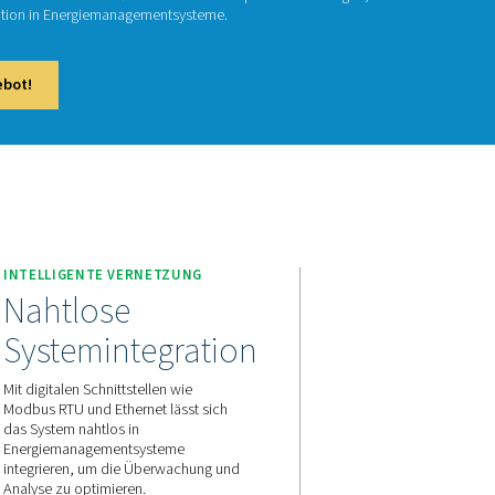
ow Check Inline
w Check Inline ist ein Durchflussmesser für Druckluft und Gas. 
tdaten und eine nahtlose Integration in Energiemanagementsys
aktieren Sie uns für ein Angebot!
LICHKEIT
INTELLIGENTE VERNETZUN