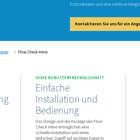
Fl
Der Flo
Echtzei
Kont
Druchflusssensoren
Flow Check Inline
ACHUNG
HOHE BENUTZERFREUND