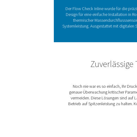
und kostengünstigen Betrieb
Durchflusssensoren messen 
von Ineffizienzen. Sie tra
Reihe bietet präzise Mess
Ent