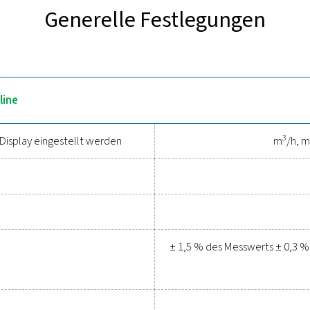
de für die präzise und zuverlässige Durchflussmessung in Druck
nstallation in Rohrleitungen von 1/2 ̋ bis 3 ̋ und
ein
drehbares Di
rchflusssensor gewährleistet selbst bei niedrigen Durchflussrat
t mit digitalen Schnittstellen wie Modbus RTU und Ethernet läs
Einblicke und eine effizient
lässige Tools zur Leistungsverfo
Kostensen
nfach, Ihr Druckluftsystem zu schützen und gleichzeitig eine p
tischer Parameter und helfen Ihnen, die Effizienz zu optimiere
ngen sind auf Langlebigkeit und nahtlose Integration ausgelegt
tung zu halten. Kontaktieren Sie uns noch heute, um herauszufin