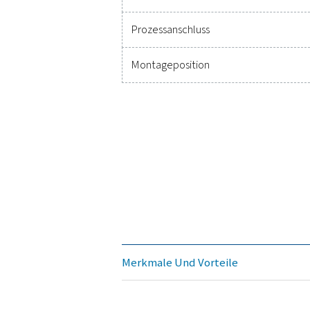
Messmedium
Genauigkeit
(m.v.: Der Mess- Wert)
(f.s.: Des vollen Skalenbe
Betriebstemperatur
Betriebsdruck
Digitalausgang
Analogausgang