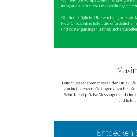
Die Flow Check Inline wurd
und Gassystemen in Untern
die Bereitstellung genauer 
können Benutzer die Systeml
und Energiekosten senken.
Diese Serie ist ideal für Un
Lösung zur Aufrechterhaltu
benutzerfreundliche Design 
während die Kompatibilitä
Integration in breitere Übe
Ob für die tägliche Überwac
Flow Check Inline liefert di