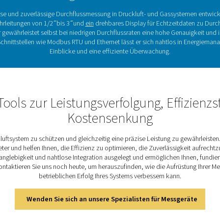
 sicherzustellen.
Maximieren Sie die Effizienz 
den Druckluft- und Gasfluss und liefern Echtzeitdaten zur Ü
gen dazu bei, Kosten zu senken, die Nachhaltigkeit zu verbesser
ungen und eine einfache Integration in Energiemanagementsystem
und liefert die erforderlichen Erkenntnisse zur Verbesserun
decken Sie die wichtigsten Funk