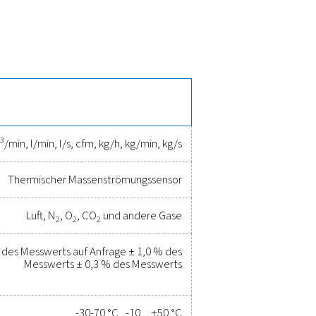
luft- und Gassystemen entwickelt. Sie verfügt über ein kompakt
splay für Echtzeitdaten zu Durchflussmengen und Gesamtverbra
en eine hohe Genauigkeit und ist somit ideal für die Optimieru
st er sich nahtlos in Energiemanagementsysteme integrieren und 
e Überwachung.
lgung, Effizienzsteigerung und
kung
räzise Leistung zu gewährleisten. Hochwertige Messgeräte biete
n, die Zuverlässigkeit aufrechtzuerhalten und kostspielige Pro
 und ermöglichen Ihnen, fundierte Entscheidungen zu treffen un
den, wie die Aufrüstung Ihrer Messgeräte die Leistungsfähigkei