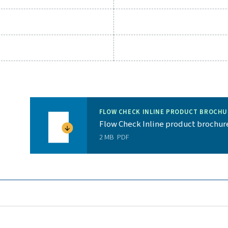
± 1
reichs