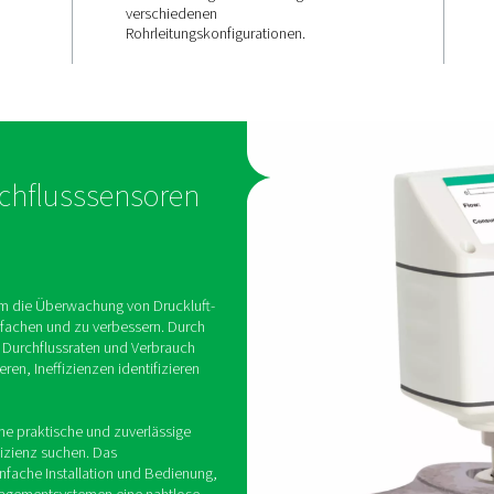
Einfache
smessung
Installation
Bedienung
ert präzise
Druckluft- und
Das Design und die Anzeig
trägt so zur
Check Inline ermöglichen e
leistung bei.
schnelle Installation und ei
einfachen Zugriff auf wicht
verschiedenen
Rohrleitungskonfiguratione
line-Durchflusssensoren