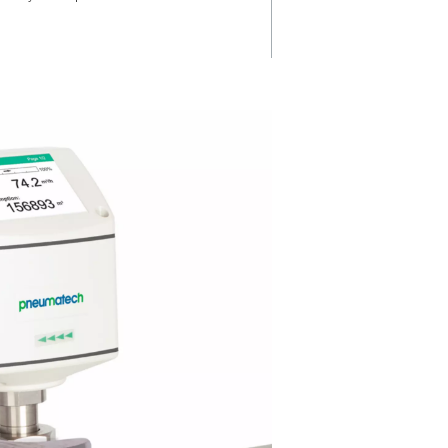
Nahtlose
 und
Systemintegra
Mit digitalen Schnittstellen wie
Modbus RTU und Ethernet lässt
e des Flow
das System nahtlos in
ine
Energiemanagementsysteme
nen
integrieren, um die Überwach
ige Daten in
Analyse zu optimieren.
n.