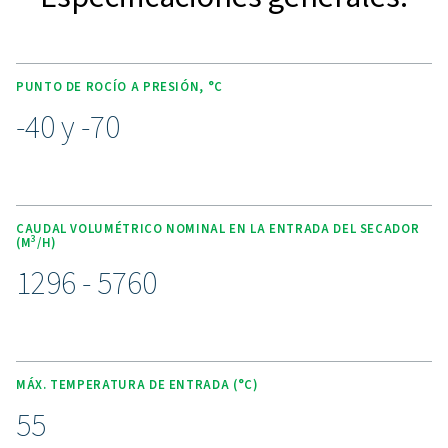
secadores sin regeneración térmica proporcionan un ai
seco con un punto de rocío a presión estándar de -40
alcanza opcionalmente -70 °C para aplicaciones exig
Diseñados con depósitos revestidos resistentes, m
presiones de hasta 9 barg (estándar) o 14,5 barg (vari
alta presión). Las características clave incluyen inno
silenciadores abiertos y depósitos de gran tamaño para
la caída de presión y un bajo índice de pérdida de purg
el 16 %. Para un control flexible, las opciones incluyen e
controlador DC1, el avanzado controlador Purelogic 
optimización de costes o un controlador neumático
configuraciones sin electricidad. La prefiltración y postf
opcional mejoran aún más la pureza del aire, lo que 
esta gama sea ideal para un secado de alta calidad y 
en aplicaciones industriales.