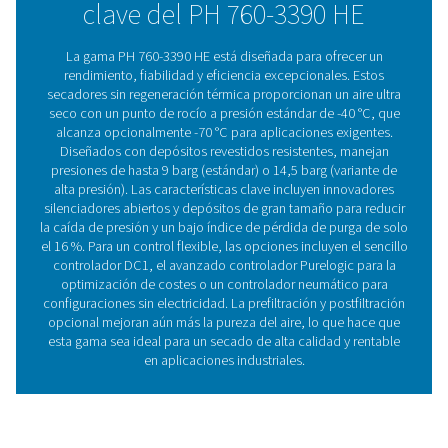
avanzado controlador Purelogic para un rendimiento
optimizado y un controlador neumático para configura
sin electricidad. Ideal tanto para aplicaciones estánda
especializadas, la gama PH 760-3390 HE garantiza un 
del aire fiable y eficiente para mantener las operaciones
problemas.
Tecnología de secadores 
adsorción
Los secadores de adsorción eliminan la humedad de
comprimido pasándola a través de un material dese
como la alúmina activada, que absorbe el vapor de a
alterar su propia estructura. Una vez que el desecante s
se puede regenerar con aire de purga seco para liber
humedad atrapada, lo que permite un funcionamiento 