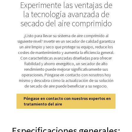
La gama PH 760-3390 HE mejora esta tecnología con u
avanzado que garantiza un flujo de aire uniforme, min
caída de presión y mantiene los puntos de rocío a p
estables. Optimizando la eficiencia y la vida útil del d
estos secadores suministran aire seco de forma cons
reducen las necesidades de mantenimiento y proporc
rendimiento fiable para aplicaciones industriales exige
requieren un control de la humedad.
Descubra las característi
clave del PH 760-3390 H
La gama PH 760-3390 HE está diseñada para ofrece
rendimiento, fiabilidad y eficiencia excepcionales. 