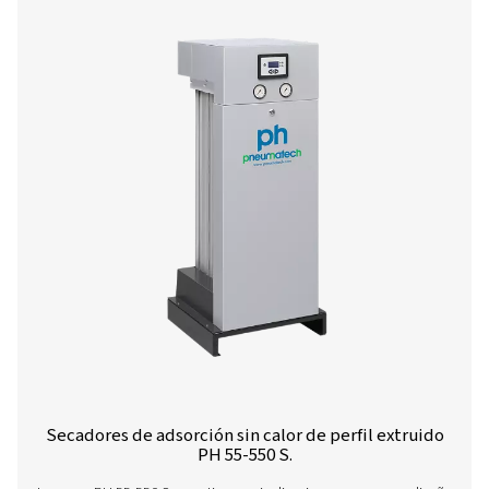
Secadores de adsorción sin regeneración té
12-64 HE de perfil extruido
El secador de adsorción sin regeneración térmica PH 12
Pneumatech, que incorpora el revolucionario desecante
ofrece un ahorro energético sin igual y un bajo coste t
propiedad. Su innovador diseño garantiza un rendimiento
fiabilidad y fácil mantenimiento.