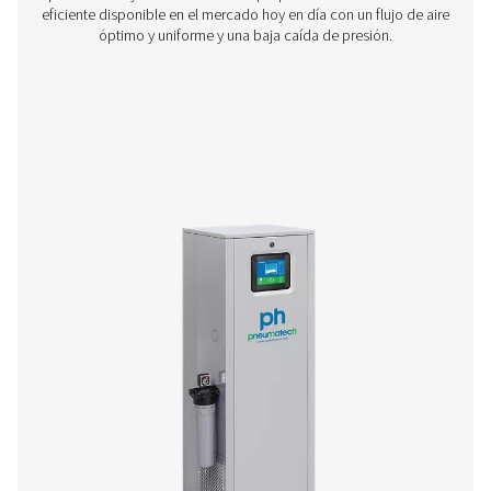
Secadores de adsorción sin regeneración té
4-11 HE
Si opta por un pequeño secador de adsorción, ahora
disfrutar de las ventajas en rendimiento y eficiencia de
premium PH HE DE Pneumatech. La gama de tamaños 4-
barg/58-203 psig) es compacta, ofrece las ventajas d
necesidades de mantenimiento y consigue un aire de alt
con una flexibilidad y fiabilidad superiores.