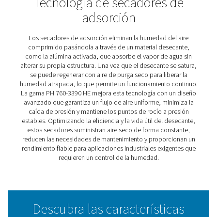
regeneración térmica con
recipiente soldado PH 760-3
HE
La gama PH 760-3390 HE suministra aire limpio y seco 
mejorar el rendimiento de los equipos y prolongar la vida
Diseñados para caudales altos de hasta 5760 m³/h (339
estos secadores alcanzan un punto de rocío estándar d
con opción de -70 °C para aplicaciones más exigentes.
Diseñados para presiones de hasta 9 barg (130 psig) o 
(203 psig) para variantes de alta presión, estos robusto
depósitos garantizan la fiabilidad.
Optimizada para mejorar la eficiencia, la gama cuenta 
silenciadores abiertos y depósitos grandes para minimiz
caída de presión y reducir la pérdida de purga hasta so
%. Ofrece tres opciones de controlador: El DC1 básico,