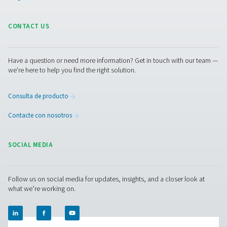
Secadores de adsorción sin regeneración té
55-420 HE de perfil extruido
Los secadores sin regeneración térmica PH 55-420 HE su