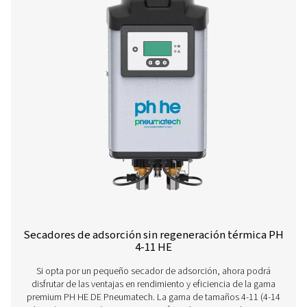
Caudal volumé
nominal en la 
del secador (
PH 760 HE
1296
PH 1020 HE
1728
PH 1330 HE
2268
PH 2060 HE
3492
PH 2670 HE
4536