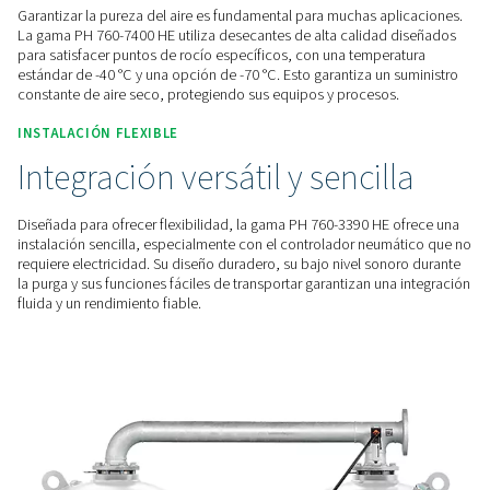
operativos
La serie PH 760-3390 HE está diseñada para optimizar los a
energía. Su avanzado sistema de gestión, que incluye el con
y la optimización opcional de toberas de purga, reduce la 
purga a solo un 16%. Esta eficiencia ayuda a reducir signific
consumo de energía y los costes operativos.
RENDIMIENTO FIABLE
Aire puro para aplicacione
críticas
Garantizar la pureza del aire es fundamental para muchas a
La gama PH 760-7400 HE utiliza desecantes de alta calidad
para satisfacer puntos de rocío específicos, con una tempe
estándar de -40 °C y una opción de -70 °C. Esto garantiza un
constante de aire seco, protegiendo sus equipos y proceso