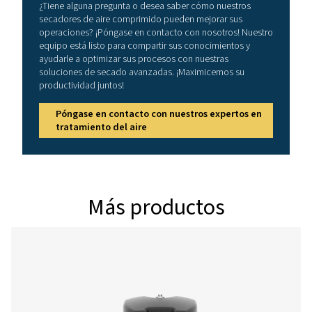
1296 - 5760
MÁX. TEMPERATURA DE ENTRADA (°C)
55
Versión PDP -
Modelo