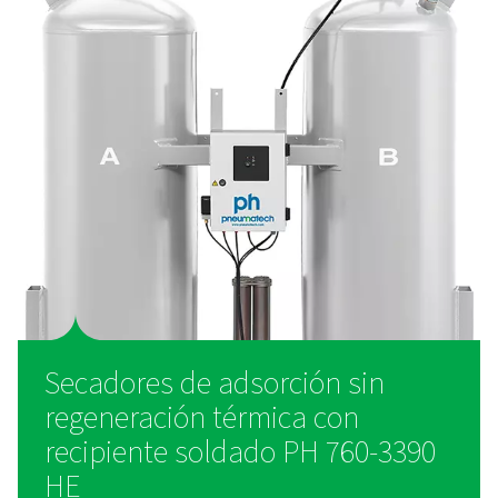
INSTALACIÓN FLEXIBLE
Integración versátil y sencil
Diseñada para ofrecer flexibilidad, la gama PH 760-3390 HE
instalación sencilla, especialmente con el controlador neu
requiere electricidad. Su diseño duradero, su bajo nivel son
la purga y sus funciones fáciles de transportar garantizan un
fluida y un rendimiento fiable.