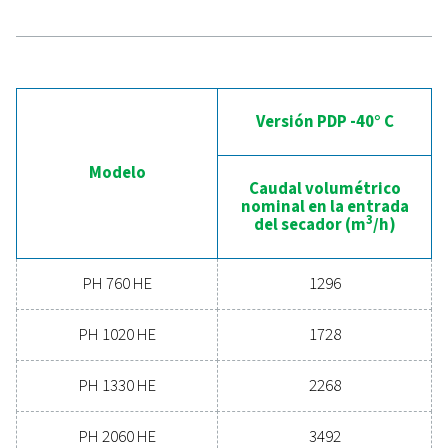
Experimente las ventajas 
la tecnología avanzada 
secado del aire comprimi
¿Listo para llevar su sistema de aire comprimido 
siguiente nivel? Invertir en un secador de calidad gar
un aire limpio y seco que protege su equipo, reduc
costes de mantenimiento y aumenta la eficiencia gen
Con características avanzadas diseñadas para ofr
fiabilidad y ahorro energético, un secador de al
rendimiento puede mejorar significativamente s
operaciones. Póngase en contacto con nosotros 
mismo y descubra cómo la actualización de su sol
de secado de aire puede beneficiar a su negoci
Póngase en contacto con nuestros expertos
tratamiento del aire