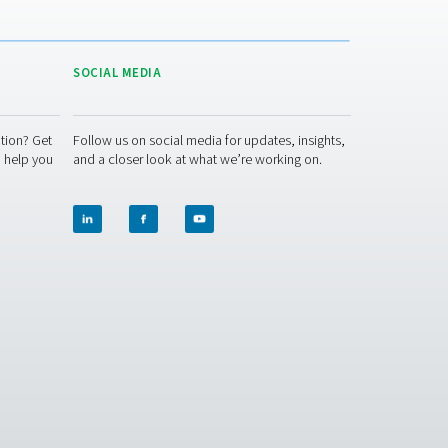
DUCTION APPLICATION BROCHURE
duction application brochure
si tai tarvitsemastasi generaattorin koosta. Asiantuntijamme ko
he ovat valmiita auttamaan sinua määritysprosessissa.