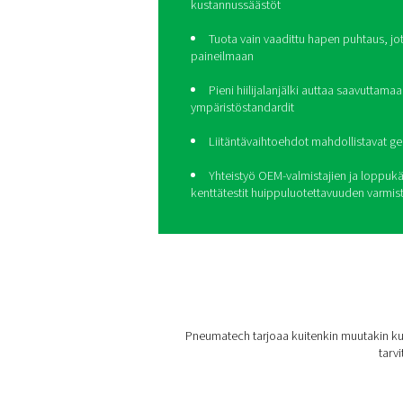
Vie otsonintuo
PPOG HE:n av
30 % tehokkaampi kuin peri
HE
tuottaa oikean happimää
pienemmillä kustannuksilla 
Huipputehokkuus taka
kustannussäästöt
Tuota vain vaadittu ha
paineilmaan