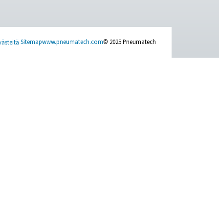
ACT US
SOCIAL MEDIA
 question or need more information? Get
Follow us on socia
ch with our team — we're here to help you
and a closer look 
e right solution.
ysely