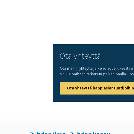
Pieni hiilijalanjälki 
ympäristöstandardit
Liitäntävaihtoehdot m
Yhteistyö OEM-valmista
kenttätestit huippuluote
Pneumatech tarjoaa kuitenk