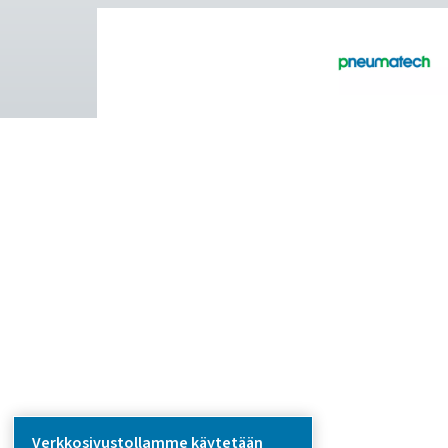
Puhdas ilma. Puhdas kaas
PRODUCTS
Browse our wide selection of products tailor
to support your compressed air and gas need
from essential equipment to specialised
solutions.
Paikan päällä tapahtuva N2 -tuotanto