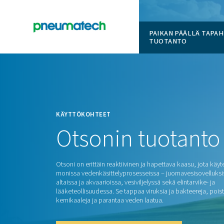
PAIKAN 
TUOTAN
En
Koti
KÄYTTÖKOHTEET
Otsonin
tuo
Otsoni on erittäin reaktiivinen ja hapettava
monissa vedenkäsittelyprosesseissa – juom