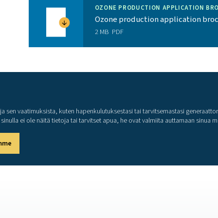
auttaa saavuttamaan tehokkuustavoitteet ja
ahdollistavat generaattorin etävalvonnan
jien ja loppukäyttäjien kanssa tarjoaa kattavat
ttavuuden varmistamiseksi
Enemmän kuin ylivoi
in muutakin kuin "vain" markkinoiden parhaan happigeneraattor
tarvitsevat varmistaakseen, että heidän happinsa 