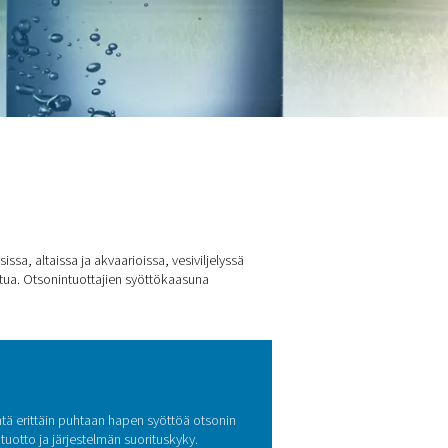
sonin tuotantoon
sesseissa – juomavesisovelluksissa, altaissa ja akvaarioissa, ve