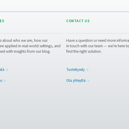
OZONE PRO
Ozone pro
2 MB
PDF
o sovelluksestasi ja sen vaatimuksista, kuten hapenkulutuksesta
ikan päällä. Jos sinulla ei ole näitä tietoja tai tarvitset apua, 
siantuntijoihimme