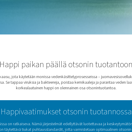
lintarvike- ja
bakteereja, poistaa
in Tuotanto
Happi paikan päällä ot
inen ja hapettava kaasu, jota käytetään monissa vedenkäsittelypro