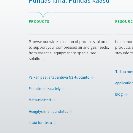
Ota yhteyttä
Ota meihin yhteyttä ja kerr
sinulle parhaan ratkaisun pa
Ota yhteyttä happia