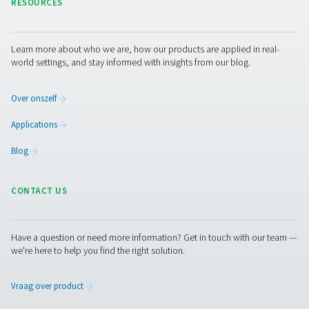
Neem contact met ons op met de details over uw toepa
de vereisten, zoals uw zuurstofverbruik of de grootte v
generator die u nodig hebt. Onze experts stellen voor u
oplossing ter plaatse samen. Als u die informatie niet he
hulp nodig hebt, staan ze klaar om u te helpen bij het
specificatieproces.
Neem vandaag nog contact op met onze
zuurstofexperts!
Pure Air . Pure Gas
PRODUCTS