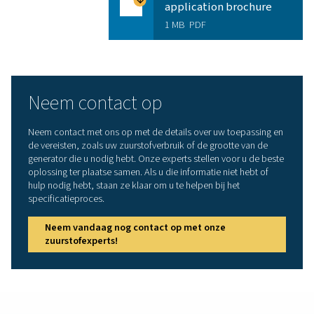
Produceer alleen de vereiste zuurstofzuiverheid o
voorkomen dat zuurstof met perslucht moet worden
Een kleine ecologische voetafdruk helpt bij het be
van efficiëntiedoelstellingen en het voldoen aan mili
Connectiviteitsfuncties maken bewaking op afsta
de generator mogelijk
In samenwerking met OEM's en eindgebruikers kun
uitgebreide veldtests uitvoeren voor de hoogste
betrouwbaarheid
Meer dan een superieur pro