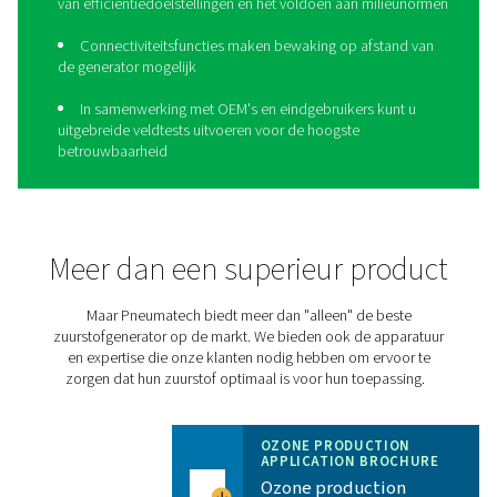
Breng uw ozonproductie na
een hoger niveau met de P
HE
De
PPOG HE
van Pneumatech is 30% efficiënter dan trad
zuurstofgeneratoren en produceert het juiste zuurstofv
zuiverheid en betrouwbaarheid tegen aanzienlijk lagere
en met een kleinere ecologische voetafdruk:
De hoogste efficiëntie garandeert een laag energi
en kostenbesparingen