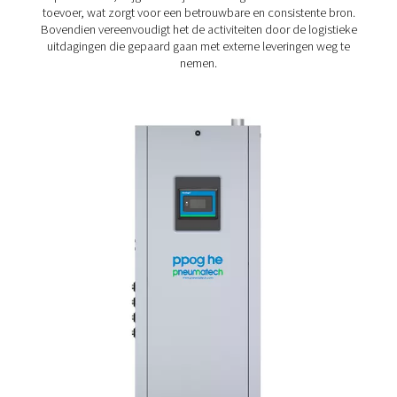
Wat zijn de voordelen va
zuurstofproductie op locat
Veel bedrijven kopen hun zuurstof nog steeds in, hoe
genereren ervan op locatie aanzienlijke voordelen b
Zuurstofopwekking op locatie
biedt een hoger
kostenefficiëntie, waardoor bedrijven op termijn geld
besparen. Het elimineert ook de noodzaak van leverin
zuurstof in flessen of vloeibare zuurstof, waardoor de 
ecologische voetafdruk wordt verkleind. Door zelf zuu
produceren, krijgen bedrijven volledige controle ov
toevoer, wat zorgt voor een betrouwbare en consisten
Bovendien vereenvoudigt het de activiteiten door de lo
uitdagingen die gepaard gaan met externe leveringen
nemen.