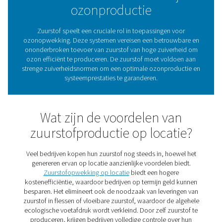
tot de voedings- en farmaceutische sector. Het doodt 
en bacteriën, verwijdert chemicaliën en verbetert
waterkwaliteit. Als voedingsgas voor ozongenerator
zuurstof van topkwaliteit een essentieel onderdeel 
ozonproductie.
Eisen aan de zuurstof bi
ozonproductie
Zuurstof speelt een cruciale rol in toepassingen v
ozonopwekking. Deze systemen vereisen een betrouw
ononderbroken toevoer van zuurstof van hoge zuiver
ozon efficiënt te produceren. De zuurstof moet vold
strenge zuiverheidsnormen om een optimale ozonprod
systeemprestaties te garanderen.