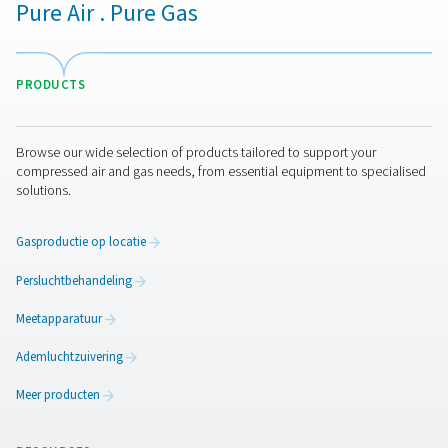
Maar Pneumatech biedt meer dan "alleen" de bes
zuurstofgenerator op de markt. We bieden ook de app
en expertise die onze klanten nodig hebben om ervo
zorgen dat hun zuurstof optimaal is voor hun toepa
OZONE PRODUCTI
APPLICATION BRO
Ozone productio
application broc
1 MB
PDF
Neem contact op