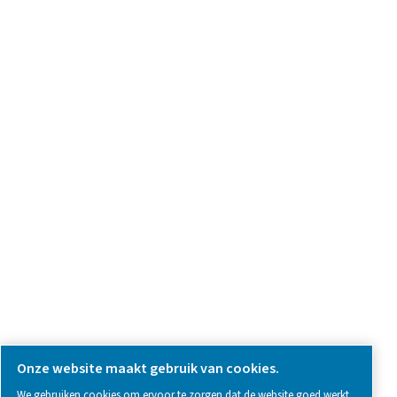
we're here to help you find the right solution.
Vraag over product
Neem contact met ons op
SOCIAL MEDIA
Follow us on social media for updates, insights, and a close
what we’re working on.