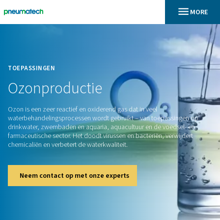
En
Home
TOEPASSINGEN
Ozonproductie
Ozon is een zeer reactief en oxiderend gas dat in veel
waterbehandelingsprocessen wordt gebruikt – van toepass
drinkwater, zwembaden en aquaria, aquacultuur en de voed
farmaceutische sector. Het doodt virussen en bacteriën, ver
chemicaliën en verbetert de waterkwaliteit.
Neem contact op met onze experts