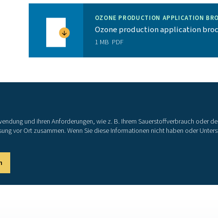
enzziele und Umweltstandards zu erreichen
en ermöglichen die Fernüberwachung des
OEMs und Endbenutzern ermöglicht umfangreiche
verlässigkeit
Mehr als ein erstkla
s „nur“ den besten Sauerstoffgenerator auf dem Markt. Wir li
damit ihr Sauerstoff optimal auf ihre A