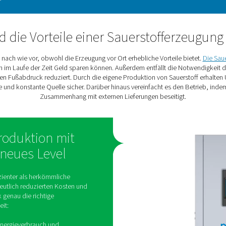
 zur Aquakultur und der Lebensmittel- und Pharmabranche. Es tö
alität. Als Zufuhrgas für Ozongeneratoren ist hochwertiger Sau
uerstoffanforderungen in der hy
 bei Anwendungen mit hyperbarem Sauerstoff eine entscheidende 
eien Versorgung mit Sauerstoff. Außerdem muss der Sauerstoff 
Was sind die Vorteile einer Saue
hren Sauerstoff nach wie vor, obwohl die Erzeugung vor Ort erh
ch Unternehmen im Laufe der Zeit Geld sparen können. Außerdem
en ökologischen Fußabdruck reduziert. Durch die eigene Produk
eine zuverlässige und konstante Quelle sicher. Darüber hinaus 