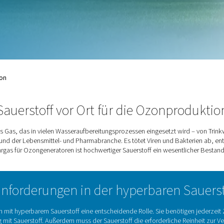
Pharmabranche. Es tötet
en und verbessert die
Ozonproduktion
Sauerstoff vor Ort für d
s und oxidierendes Gas, das in vielen Wasseraufbereitungspr