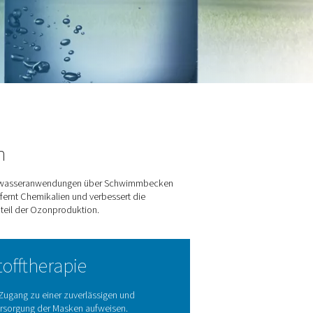
ie Ozonproduktion
ozessen eingesetzt wird – von Trinkwasseranwendungen über S