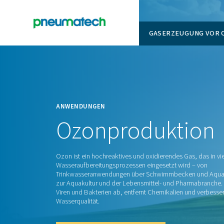
GASERZ
En
Startseite
ANWENDUNGEN
Ozonproduk
Ozon ist ein hochreaktives und oxidierendes
Wasseraufbereitungsprozessen eingesetzt 
Trinkwasseranwendungen über Schwimmbec