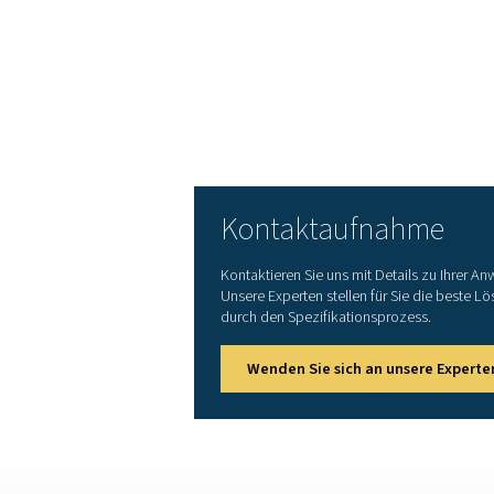
Der geringe
CO
2
-Fußabdruck hilft, Effizi
Konnektivitätsoption
Generators
Zusammenarbeit mit 
Praxistests für höchste Zu
Pneumatech bietet mehr al