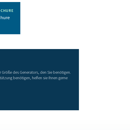
ssiges Produkt
efern unseren Kunden auch die Ausrüstung und das notwendige 
nwendung abgestimmt ist.