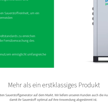
Zusammenhang mit externen Liefe
e Ozonproduktion mit
auf ein neues Level
h ist 30 % effizienter als herkömmliche
roduziert bei deutlich reduzierten Kosten und
hen Fußabdruck genau die richtige
nd Zuverlässigkeit:
gt für niedrigen Energieverbrauch und
der erforderlichen Sauerstoffreinheit, um ein
it Druckluft zu vermeiden