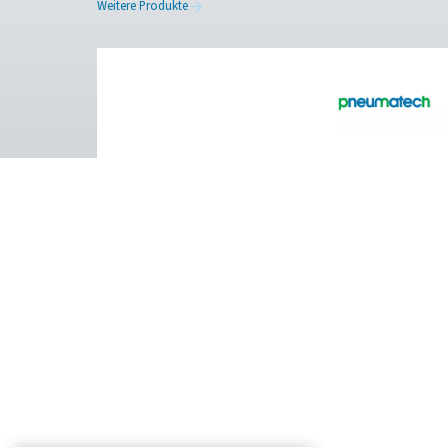
Pure Air . Pure Gas
PRODUCTS
Browse our wide selection of products tailor
to support your compressed air and gas need
from essential equipment to specialised
solutions.