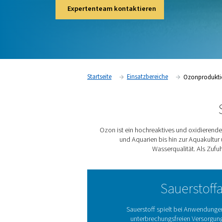
zur Aquakultur und der Lebensmittel- und 
Viren und Bakterien ab, entfernt Chemikali
Wasserqualität.
Expertenteam kontaktieren
Startseite
Einsatzbereiche
Ozon ist ein hochreaktive