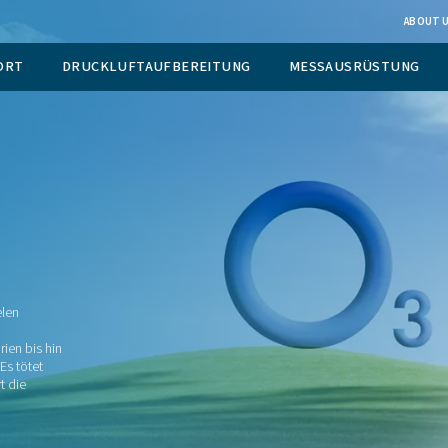
EUGUNG VOR ORT
DRUCKLUFTAUFBEREITUNG
tion
 Gas, das in vielen
wird – von
ken und Aquarien bis hin