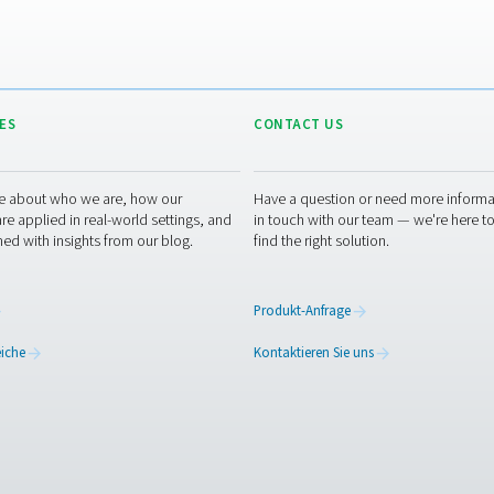
OZONE PRO
Ozone pro
1 MB
PDF
ahme
tails zu Ihrer Anwendung und ihren Anforderungen, wie z. B. Ih
 Sie die beste Lösung vor Ort zusammen. Wenn Sie diese Informa
ozess.
unsere Experten