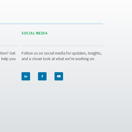
DUCTION APPLICATION BROCHURE
duction application brochure
rem Sauerstoffverbrauch oder der Größe des Generators, den Si
tionen nicht haben oder Unterstützung benötigen, helfen sie I