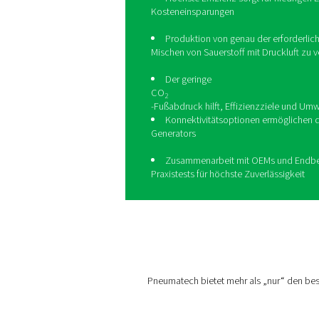
Heben Sie Ihr
dem PPOG HE 
Der
PPOG HE
von Pneumatec
Sauerstoffgeneratoren und p
einem geringeren ökologisc
Sauerstoffmenge, Reinheit u
Höchste Effizienz sor
Kosteneinsparungen
Produktion von genau 
Mischen von Sauerstoff m