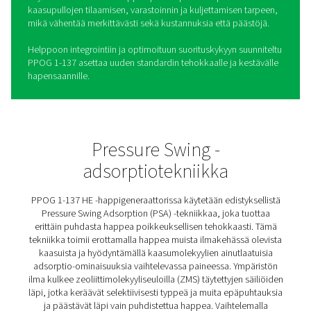
PPOG 1-137 PSA -
happigeneraattorit
PPOG 1-137 -happigeneraattori on uusin kehitysaskel
Pneumatechin toimiviksi todetuissa hapentuotantoratka
Edeltäjiensä vahvuuksiin perustuva PPOG 1-137 tarjoaa
parempaa luotettavuutta, tehokkuutta ja ympäristöhyöty
Kehittyneen Pressure Swing Adsorption (PSA) -tekniikan
se tuottaa erittäin puhdasta happea jopa 95 %:iin asti
poikkeuksellisen tasalaatuisesti, mikä tekee siitä ihantee
monenlaisiin teollisiin ja lääketieteellisiin sovelluksiin.