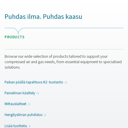
Ota yhteyttä
Onko sinulla kysymyksiä tai haluatko tietää, miten
happigeneraattorimme voivat tehostaa toimintaasi? 
meihin yhteyttä! Tiimimme on innokas tarjoamaan tiet
tukea, jotta voit optimoida prosessisi huippuluokan
happiteknologiamme avulla. Muutetaan yhdessä
toimintaanne!
ota yhteys happiasiantuntijaamme