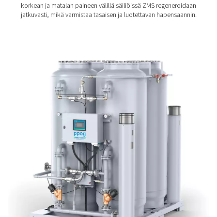
Erittäin tehokkaan Zeolite Molecular Sieve (ZMS) -
adsorptioaineensa ansiosta PPOG 1-137 pitää
käyttökustannukset ja energiankulutuksen alhaisina, kun
vankka puristettu profiilirakenne varmistaa kestävyyden 
käyttöiän. Tuottamalla happea paikan päällä se poistaa
kaasupullojen tilaamisen, varastoinnin ja kuljettamisen 
mikä vähentää merkittävästi sekä kustannuksia että pää
Helppoon integrointiin ja optimoituun suorituskykyyn su
PPOG 1-137 asettaa uuden standardin tehokkaalle ja ke
hapensaannille.
Pressure Swing -
adsorptiotekniikka