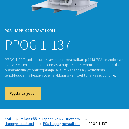
PSA-HAPPIGENERAATTORIT
PPOG 1-137
PPOG 1-137 tuottaa luotettavasti happea paikan päällä PSA
avulla. Se tuottaa erittäin puhdasta happea pienemmillä kust
pienemmällä ympäristöjalanjäljellä, mikä tarjoaa ylivoimaise
tehokkuuden ja kestävyyden älykkäänä vaihtoehtona kaasupu