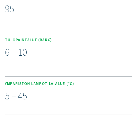
TÄRKEIMMÄT OMINAISUUDET
Edistynyt Purelogic Touch -
ohjain
PPOG 1-137 HE -happigeneraattorissa on edistykselline
Purelogic Touch -ohjain, joka tarjoaa huipputeknologiaa
intuitiivista käyttöä. Tämä säädin maksimoi suorituskyvy
takaa mielenrauhan syöttöilman laadun itsesuojaavan v
sekä happivirtauksen, puhtauden ja paineen tarkan ohj
mittauksen avulla.
Lisämukavuutta tuo valinnainen 24/7 ICONS -