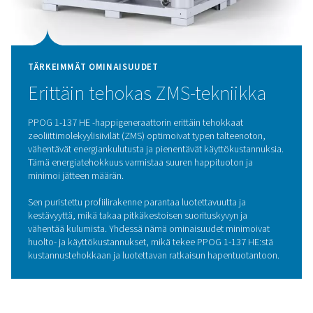
PPOG 1-137 HE -happigeneraattorissa käytetään edistyk
Pressure Swing Adsorption (PSA) -tekniikkaa, joka t
erittäin puhdasta happea poikkeuksellisen tehokkaast
tekniikka toimii erottamalla happea muista ilmakehässä
kaasuista ja hyödyntämällä kaasumolekyylien ainutlaa
adsorptio-ominaisuuksia vaihtelevassa paineessa. Ymp
ilma kulkee zeoliittimolekyyliseuloilla (ZMS) täytettyjen 
läpi, jotka keräävät selektiivisesti typpeä ja muita epäp
ja päästävät läpi vain puhdistettua happea. Vaihtele
korkean ja matalan paineen välillä säiliöissä ZMS rege
jatkuvasti, mikä varmistaa tasaisen ja luotettavan hape