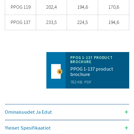
TULOPAINEALUE (BARG)
6 – 10
YMPÄRISTÖN LÄMPÖTILA-ALUE (°C)
5 – 45