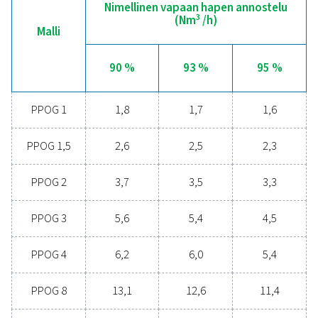
etävalvontajärjestelmä, joka mahdollistaa tärkeiden tiet
kuten virtauksen, paineen ja puhtauden, reaaliaikaisen
seurannan, mikä parantaa hapentuotantoprosessin
luotettavuutta ja tehokkuutta entisestään. Tämä saumat
integrointi varmistaa optimaalisen suorituskyvyn ja suju
toiminnan kaikissa hapentuotantovaatimuksissa.
Happigeneraattorien
tulevaisuus
Harkitsetko siirtymistä pullotetun hapen ostamise
omaan tuotantoon työmaalla? Vastaus on yksinkerta
sinun pitäisi! Hapentuotanto paikan päällä tuo muk
monia etuja, kuten alhaisemmat kustannukset,
puhtaustasojen hallinta, pienemmät kuljetuspääst
parempi turvallisuus ja toimitusketjun ongelmie