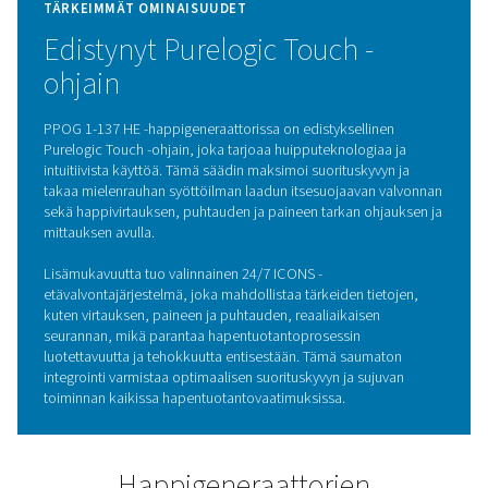
TÄRKEIMMÄT OMINAISUUDET
Erittäin tehokas ZMS-tekniik
PPOG 1-137 HE -happigeneraattorin erittäin tehokkaat
zeoliittimolekyylisiivilät (ZMS) optimoivat typen talteeno
vähentävät energiankulutusta ja pienentävät käyttökust
Tämä energiatehokkuus varmistaa suuren happituoton j
minimoi jätteen määrän.
Sen puristettu profiilirakenne parantaa luotettavuutta ja
kestävyyttä, mikä takaa pitkäkestoisen suorituskyvyn ja
vähentää kulumista. Yhdessä nämä ominaisuudet minim
huolto- ja käyttökustannukset, mikä tekee PPOG 1-137 
kustannustehokkaan ja luotettavan ratkaisun hapentuot