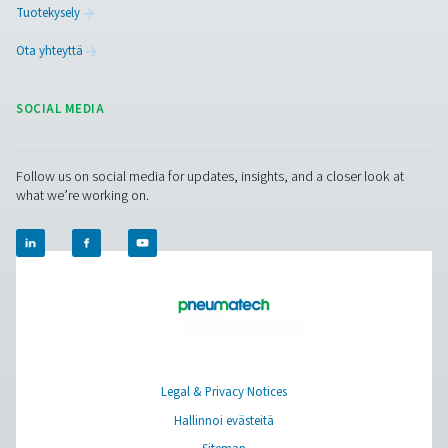
PPOG 2-18 HE PSA -happigeneraattori
PPOG 2-18 HE tarjoaa tarvitsemasi happimäärän, puht
luotettavuuden huomattavasti pienemmillä kustannuks
pienemmällä ympäristöjalanjäljellä.