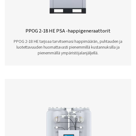
PPOG 58
98,6
94,8
PPOG 79
134,9
129,7
PPOG 91
155,7
149,7
PPOG 119
202,4
194,6
PPOG 137
233,5
224,5