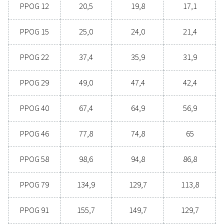
poistaminen. Kaikilta osin paikan päällä tapahtu
hapentuotanto on tehokkaampi ja luotettavamp
vaihtoehto. Ota yhteyttä asiantuntijoihimme, nii
kerromme, miten tämä muutos voi parantaa toimint
ota yhteys happiasiantuntijaamme
Yleiset spesifikaatio
SAAVUTETTAVISSA OLEVA HAPEN PUHTAUS (%)
95