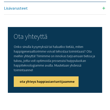
Nimellinen vapaan hapen ann
3
(Nm
/h)
Malli
90 %
93 %
PPOG 1
1,8
1,7
PPOG 1,5
2,6
2,5
PPOG 2
3,7
3,5
PPOG 3
5,6
5,4