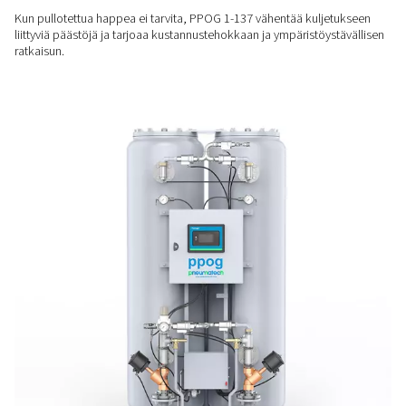
PIENEMPI ENERGIANKULUTUS
Tehokas hapentuotanto
Laadukkaalla ZMS-adsorptioyksiköllä varustettu PPOG 1-13
ilmankulutuksen, auttaa pitämään energiakustannukset alhai
vähentämään päästöjä käytön aikana.
KESTÄVÄ VAIHTOEHTO
Ei sylintereitä, vähemmän
päästöjä
Kun pullotettua happea ei tarvita, PPOG 1-137 vähentää kul
liittyviä päästöjä ja tarjoaa kustannustehokkaan ja ympäristö
ratkaisun.