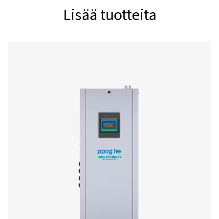
PPOG 4
6,2
6,0
PPOG 8
13,1
12,6
PPOG 12
20,5
19,8
PPOG 15
25,0
24,0
PPOG 22
37,4
35,9
PPOG 29
49,0
47,4
PPOG 40
67,4
64,9
PPOG 46
77,8
74,8