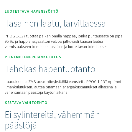
Pyydä tarjous
Koti
Paikan Päällä Tapahtuva N2 -tuotanto
Happigeneraattorit
PSA-Happigeneraattorit
PPOG 1-1
LUOTETTAVA HAPENSYÖTTÖ
Tasainen laatu, tarvittaess
PPOG 1-137 tuottaa paikan päällä happea, jonka puhtausas
95 %, ja happianalysaattori valvoo jatkuvasti kaasun laatua
varmistaakseen toiminnan tasaisen ja luotettavan toimitukse