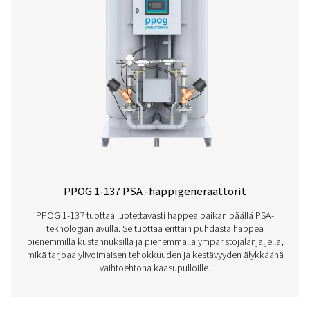
PPOG 1-137 PROD
BROCHURE
PPOG 1-137 prod
brochure
782 KB
PDF
Ominaisuudet Ja Edut
Yleiset Spesifikaatiot
Lisävarusteet