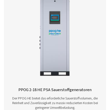
PPOG 15
25,0
24,0
PPOG 22
37,4
35,9
PPOG 29
49,0
47,4
PPOG 40
67,4
64,9
PPOG 46
77,8
74,8
PPOG 58
98,6
94,8
PPOG 79
134,9
129,7