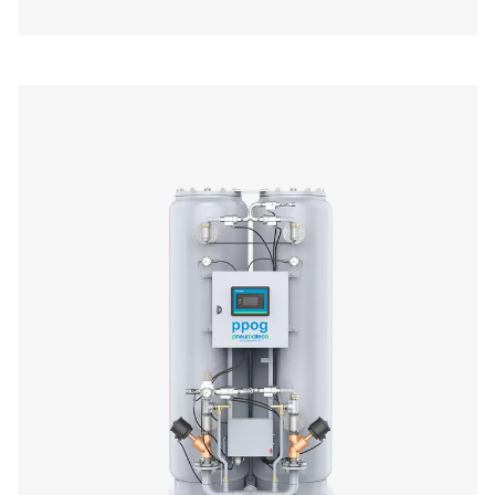
PPOG 91
155,7
149,7
PPOG 119
202,4
194,6
PPOG 137
233,5
224,5
PPOG 1-137 PROD
BROCHURE
PPOG 1-137 prod
brochure
424 KB
PDF