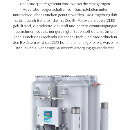
Zuverlässigkeit, Effizienz und Umweltvorteile. Mithilfe d
fortschrittlichen Pressure Swing Adsorption (PSA)-Techn
liefert er hochreinen Sauerstoff von bis zu 95 % mit
außergewöhnlicher Konsistenz, was ihn ideal für eine Vi
von industriellen und medizinischen Anwendungen mac
Mit seinem hocheffizienten Zeolith-Molekularsieb (ZMS)
Adsorber hält der PPOG 1–137 die Betriebskosten und 
Energieverbrauch niedrig, während sein robustes extrudi
Profildesign für Haltbarkeit und eine lange Lebensdauer 
Durch die Erzeugung von Sauerstoff vor Ort entfällt die
Notwendigkeit, Gasflaschen zu bestellen, zu lagern und
transportieren, wodurch sowohl Kosten als auch Emiss
erheblich reduziert werden.
Der PPOG 1–137wurde für eine einfache Integration und
optimierte Leistung entwickelt und setzt einen neuen St
der effizienten, nachhaltigen Sauerstoffversorgung.