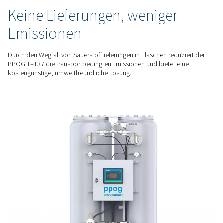
zu 95 %, wobei ein Sauerstoffanalysator die Gasqualität kont
überwacht, um eine stabile und zuverlässige Versorgung für 
zu gewährleisten.
VERRINGERTE ENERGIEKOSTEN
Effiziente Sauerstoffprodu
Der PPOG 1–137 ist mit einer hochwertigen ZMS-Adsorberei
ausgestattet und optimiert den Luftverbrauch, wodurch die
Energiekosten niedrig gehalten und die Emissionen während
Betriebs reduziert werden.
NACHHALTIGE ALTERNATIVE
Keine Lieferungen, weniger
Emissionen