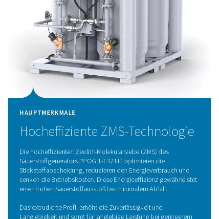
Druckwechseladsorption (
Der Sauerstoffgenerator PPOG 1-137 HE nutzt die fortsch
Druckwechseladsorptionstechnologie (PSA), um hoc
Sauerstoff mit außergewöhnlicher Effizienz zu liefern.
Technologie funktioniert, indem Sauerstoff von anderen
der Atmosphäre getrennt wird, wobei die einzigart
Adsorptionseigenschaften von Gasmolekülen unt
unterschiedlichen Drücken genutzt werden. Die Umgeb
strömt durch Behälter, die mit Zeolith-Molekularsiebe
gefüllt sind, die selektiv Stickstoff und andere Verunre
aufnehmen, sodass nur gereinigter Sauerstoff durchs
kann. Durch das Wechseln zwischen Hoch- und Nieder
den Behältern wird das ZMS kontinuierlich regeneriert,
stabile und zuverlässige Sauerstoffversorgung gewährl