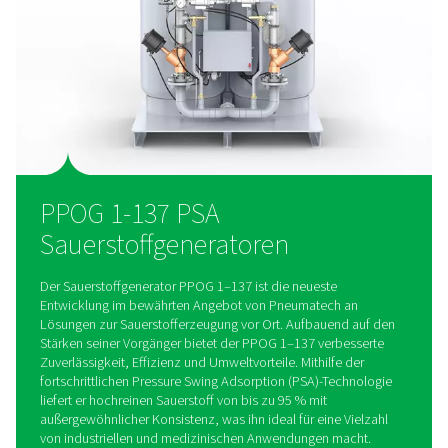
Durch den Wegfall von Sauerstofflieferungen in Flaschen red
PPOG 1–137 die transportbedingten Emissionen und bietet 
kostengünstige, umweltfreundliche Lösung.