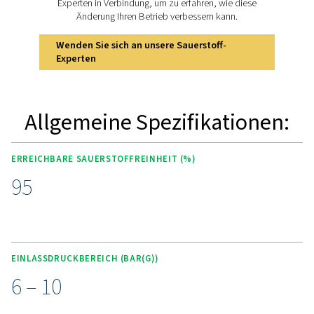
HAUPTMERKMALE
Modernste Purelogic Touch-
Steuerung