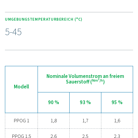
Der Sauerstoffgenerator PPOG 1-137 HE verfügt über di
fortschrittliche Purelogic Touch-Steuerung und bietet m
Technologie mit intuitiver Bedienung. Diese Steuerung m
die Leistung und sorgt für Sorgenfreiheit durch die
selbstschützende Überwachung der Zuluftqualität sowi
präzise Steuerung und Messung von Sauerstoffstrom, Re
und Druck.
Für zusätzlichen Komfort ermöglicht das optionale
Fernüberwachungssystem ICONS die Nachverfolgung wi
Daten wie Durchfluss, Druck und Reinheit in Echtzeit, 
die Zuverlässigkeit und Effizienz Ihres
Sauerstofferzeugungsprozesses weiter verbessert wird.
nahtlose Integration gewährleistet optimale Leistung un
reibungslosen Betrieb für alle Ihre Anforderungen an die
Sauerstofferzeugung.