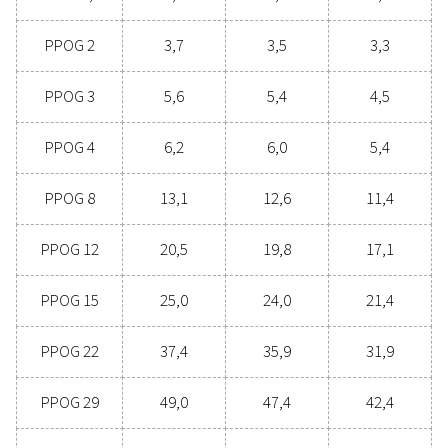
Vorteile der
Sauerstofferzeugung vor O
Denken Sie darüber nach, vom Kauf von
Flaschensauerstoff auf die eigene Erzeugung vor 
umzusteigen? Die Antwort ist einfach – Sie sollten!
Sauerstofferzeugung vor Ort bringt eine Reihe von Vor
mit sich, darunter geringere Kosten, Kontrolle de
Reinheitsgrade, reduzierte Transportemissionen
verbesserte Sicherheit und die Eliminierung von Pro
in der Lieferkette. In jeder Hinsicht ist die
Sauerstofferzeugung vor Ort eine effizientere un
zuverlässigere Option. Setzen Sie sich mit unser
Experten in Verbindung, um zu erfahren, wie die
Änderung Ihren Betrieb verbessern kann.
Wenden Sie sich an unsere Sauerstoff-
Experten