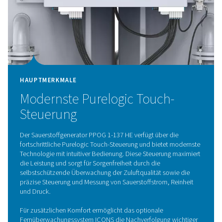
HAUPTMERKMALE
Hocheffiziente ZMS-Technol
Die hocheffizienten Zeolith-Molekularsiebe (ZMS) des
Sauerstoffgenerators PPOG 1-137 HE optimieren die
Stickstoffabscheidung, reduzieren den Energieverbrauc
senken die Betriebskosten. Diese Energieeffizienz gewäh
einen hohen Sauerstoffausstoß bei minimalem Abfall.
Das extrudierte Profil erhöht die Zuverlässigkeit und
Langlebigkeit und sorgt für langlebige Leistung bei ger