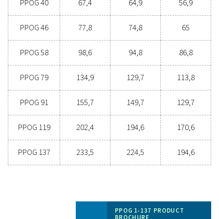
Allgemeine Spezifikatio
ERREICHBARE SAUERSTOFFREINHEIT (%)
95
EINLASSDRUCKBEREICH (BAR(G))
6 – 10