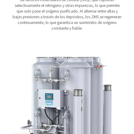
Con su adsorbente de tamiz molecular de zeolita (ZMS)
eficiencia, el PPOG 1-137 mantiene bajos los costes op
y el consumo de energía, mientras que su robusto dise
perfil extruido garantiza durabilidad y una larga vida útil.
generar oxígeno in situ, elimina la necesidad de pedir,
almacenar y transportar bombonas de gas, reduciendo
significativamente tanto los costes como las emisiones.
Diseñado para una fácil integración y un rendimiento
optimizado, el PPOG 1-137 establece un nuevo estándar
suministro de oxígeno eficiente y sostenible.
Tecnología de adsorción 