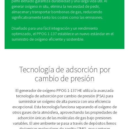
Generadores de oxígeno PS
PPOG 1-137
El generador de oxígeno PPOG 1-137 es la última evoluc
gama probada de soluciones de generación de oxígeno 
de Pneumatech. Basándose en los puntos fuertes de su
predecesores, el PPOG 1-137 ofrece una mayor fiabilid
eficiencia y beneficios medioambientales. Utilizando la
avanzada tecnología de adsorción por cambio de pres
(PSA), suministra oxígeno de alta pureza de hasta el 95
una consistencia excepcional, lo que lo hace ideal para
amplia gama de aplicaciones industriales y médicas.