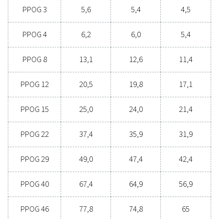
¿Está pensando en pasar de comprar oxígeno
embotellado a generar su propio oxígeno in situ?
respuesta es sencilla: ¡debería! La generación de ox
in situ aporta una serie de ventajas, entre las que
incluyen la reducción de costes, el control de los ni
de pureza, la reducción de las emisiones de transpor
mejora de la seguridad y la eliminación de los prob
de la cadena de suministro. En todos los aspectos
generación de oxígeno in situ es una opción más efi
y fiable. Póngase en contacto con nuestros experto
ver cómo este cambio puede mejorar sus operacio
Póngase en contacto con nuestros expertos
oxígeno hoy mismo.