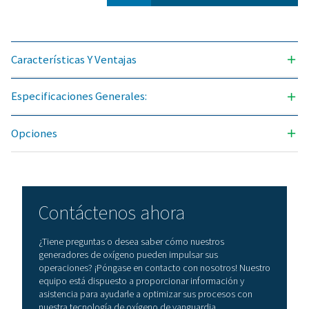
5 - 45
Caudal de nitrógeno libre n
3
(Nm
/h)
Modelo
90%
93%
PPOG 1
1,8
1,7