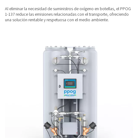
del gas para garantizar un suministro estable y fiable para s
operaciones.
MENOR COSTE DE ENERGÍA
Producción eficiente de ox
Construido con una unidad adsorbente ZMS de alta calidad
137 optimiza el uso del aire, ayudando a mantener bajos lo
energéticos y reduciendo las emisiones durante el funciona
ALTERNATIVA SOSTENIBLE
Sin botellas, menos emisi
Al eliminar la necesidad de suministros de oxígeno en botel
1-137 reduce las emisiones relacionadas con el transporte,
una solución rentable y respetuosa con el medio ambiente.