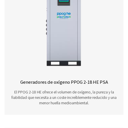
PPOG 22
37,4
35,9
PPOG 29
49,0
47,4
PPOG 40
67,4
64,9
PPOG 46
77,8
74,8
PPOG 58
98,6
94,8
PPOG 79
134,9
129,7
PPOG 91
155,7
149,7