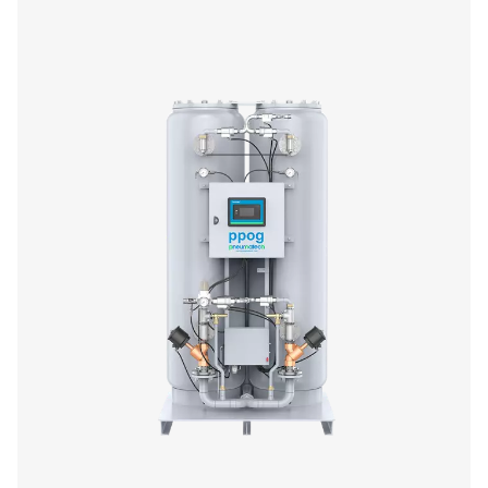
PPOG 119
202,4
194,6
PPOG 137
233,5
224,5
PPOG 1-137 PROD
BROCHURE
PPOG 1-137 prod
brochure
423 KB
PDF
Características Y Ventajas