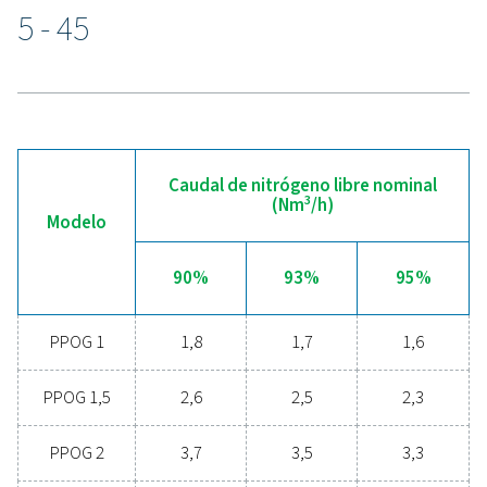
vanguardia con un funcionamiento intuitivo. Este contro
maximiza el rendimiento y garantiza la tranquilidad del 
mediante la monitorización autoprotectora de la calida
aire de alimentación, junto con un control y medición p
del flujo, la pureza y la presión de oxígeno.
Para mayor comodidad, el sistema opcional de monitor
remota 24/7 ICONS permite realizar un seguimiento en 
real de datos esenciales como el caudal, la presión y la
lo que mejora aún más la fiabilidad y la eficiencia del 
de generación de oxígeno. Esta integración perfecta gar
un rendimiento óptimo y un funcionamiento fluido para
sus necesidades de generación de oxígeno.
Ventajas de la generación
oxígeno in situ