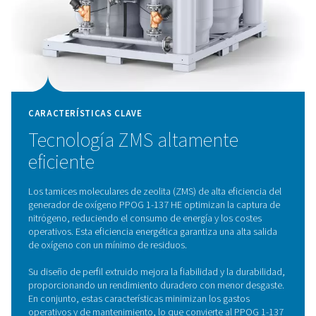
cambio de presión
El generador de oxígeno PPOG 1-137 HE utiliza la av
tecnología de adsorción por cambio de presión (PSA
suministrar un oxígeno de alta pureza con una efici
excepcional. Esta tecnología funciona separando el ox
otros gases de la atmósfera, aprovechando las propie
adsorción únicas de las moléculas de gas bajo pres
variables. El aire ambiente se pasa a través de depósito
de tamices moleculares de zeolita (ZMS), que capt
selectivamente el nitrógeno y otras impurezas, lo que
que solo pase el oxígeno purificado. Al alternar entre 
bajas presiones a través de los depósitos, los ZMS se 
continuamente, lo que garantiza un suministro de o
constante y fiable.