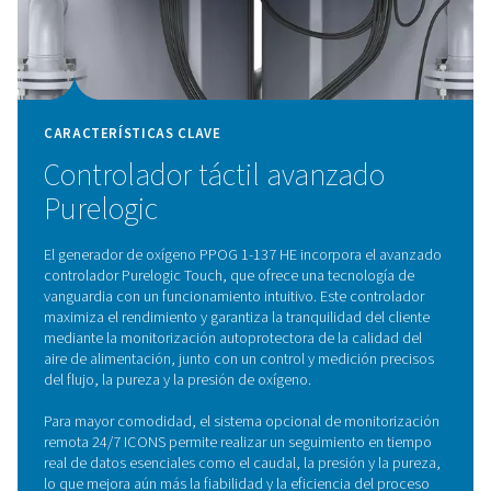
CARACTERÍSTICAS CLAVE
Tecnología ZMS altamente
eficiente
Los tamices moleculares de zeolita (ZMS) de alta eficie
generador de oxígeno PPOG 1-137 HE optimizan la cap
nitrógeno, reduciendo el consumo de energía y los cos
operativos. Esta eficiencia energética garantiza una alta
de oxígeno con un mínimo de residuos.
Su diseño de perfil extruido mejora la fiabilidad y la dur
proporcionando un rendimiento duradero con menor d
En conjunto, estas características minimizan los gastos
operativos y de mantenimiento, lo que convierte al PP