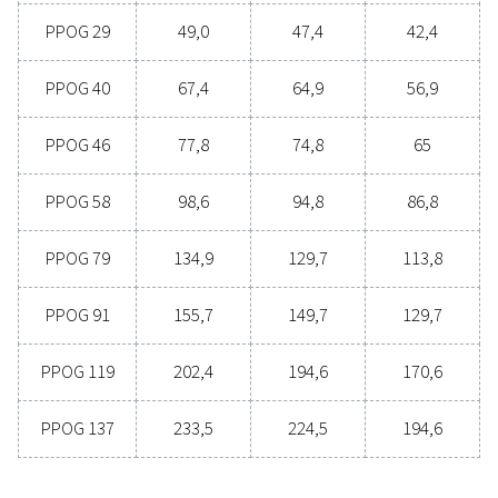
Generelle egenskabe
OPNÅELIG ILTRENHED (%)
95
INDGANGSTRYKOMRÅDE (BARG)
6 – 10