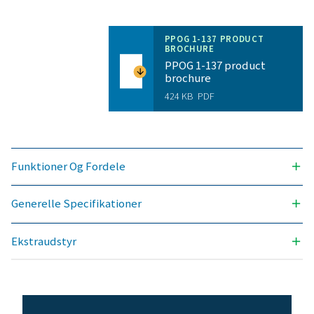
OMGIVELSESTEMPERATUROMRÅDE (°C)
5 – 45
Nominel tilførsel af fri ilt (
Model
90 %
93 %