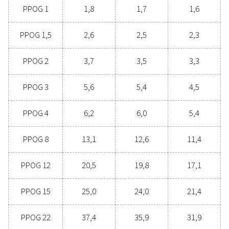
Oplev fordelene ved
iltgenerering på stedet
Overvejer du at skifte fra at købe flaskeilt til at pro
din egen på stedet? Svaret er enkelt – du bør! Iltgene
på stedet giver en række fordele, herunder laver
omkostninger, kontrol over renhedsniveauer, reduc
transportemissioner, forbedret sikkerhed og eliminer
besvær i forsyningskæden. I alle henseender er
iltgenerering på stedet en mere effektiv og pålide
mulighed. Kontakt vores eksperter for at se, hvor
denne ændring kan forbedre din drift.
Kontakt vores ilteksperter