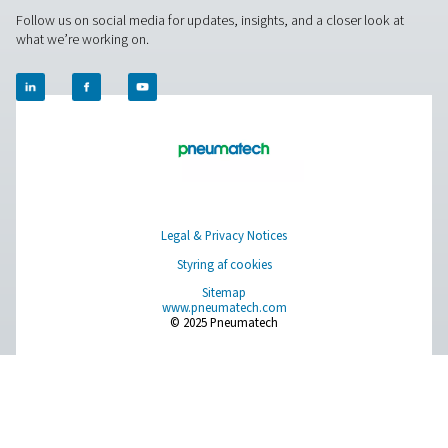
PPOG 2-18 HE PSA iltgeneratorer
PPOG 2-18 HE leverer den iltmængde, renhed og pålidel
har brug for, til en massivt reduceret pris og med et 
miljømæssigt fodaftryk.