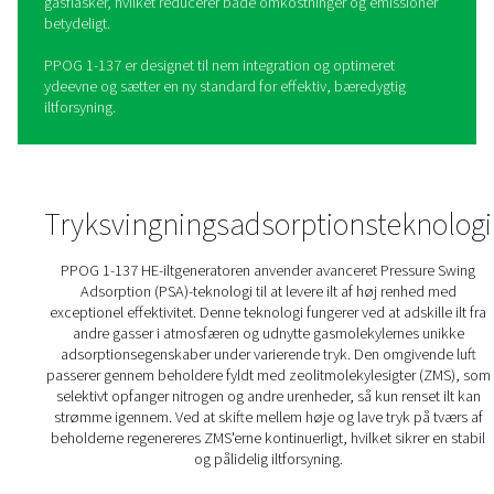
PPOG 1-137 PSA iltgenerator
PPOG 1-137-iltgeneratoren er den seneste udvikling i
Pneumatechs gennemprøvede sortiment af on-site
iltgenereringsløsninger. PPOG 1-137 bygger videre på si
forgængeres styrker og tilbyder forbedret pålidelighed,
effektivitet og miljømæssige fordele. Ved hjælp af avanc
Pressure Swing Adsorption (PSA)-teknologi leverer den il
renhed på op til 95 % med exceptionel konsistens, hvilk
den ideel til en lang række industrielle og medicinske
applikationer.
Med sit højeffektive Zeolite Molecular Sieve (ZMS) adso