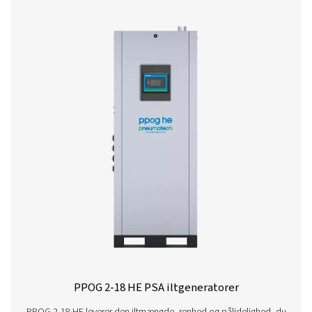
PPOG 15
25,0
24,0
PPOG 22
37,4
35,9
PPOG 29
49,0
47,4
PPOG 40
67,4
64,9
PPOG 46
77,8
74,8
PPOG 58
98,6
94,8
PPOG 79
134,9
129,7