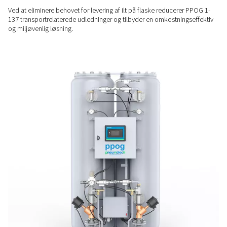
en stabil og pålidelig forsyning til din drift.
LAVERE ENERGIFORBRUG
Effektiv iltproduktion
PPOG 1-137 er bygget med en ZMS-adsorbentenhed af høj kv
optimerer luftforbruget, hvilket hjælper med at holde
energiomkostningerne lave og reducere emissionerne under d
BÆREDYGTIGT ALTERNATIV
Ingen cylindre, færre emiss
Ved at eliminere behovet for levering af ilt på flaske reduce
137 transportrelaterede udledninger og tilbyder en omkostni
og miljøvenlig løsning.