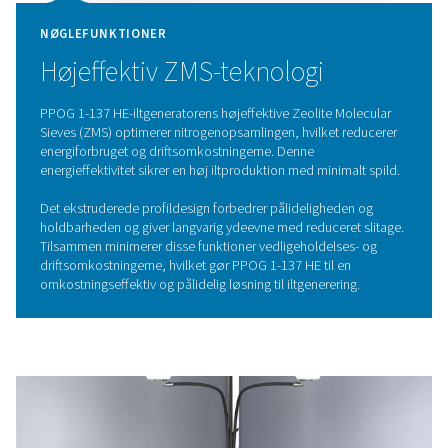
exceptionel effektivitet. Denne teknologi fungerer ved at 
andre gasser i atmosfæren og udnytte gasmolekyle
adsorptionsegenskaber under varierende tryk. Den o
passerer gennem beholdere fyldt med zeolitmolekylesi
selektivt opfanger nitrogen og andre urenheder, så kun 
strømme igennem. Ved at skifte mellem høje og lave tr
beholderne regenereres ZMS'erne kontinuerligt, hvilket s
og pålidelig iltforsyning.