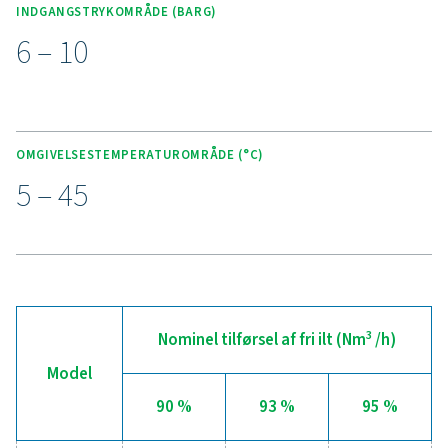
NØGLEFUNKTIONER
Avanceret Purelogic Touch-
controller
PPOG 1-137 HE-iltgeneratoren er udstyret med den ava
Purelogic Touch-styreenhed, der tilbyder avanceret tekn
med intuitiv betjening. Denne regulator maksimerer yde
sikrer ro i sindet gennem selvbeskyttende overvågning a
fødeluftkvaliteten samt præcis styring og måling af iltflo
renhed og tryk.
For ekstra bekvemmelighed giver det valgfrie 24/7 ICON
fjernovervågningssystem mulighed for sporing i realtid af
data såsom flow, tryk og renhed, hvilket yderligere forb
pålideligheden og effektiviteten af din iltgenereringspro
Denne problemfri integration sikrer optimal ydeevne og
problemfri drift til alle dine krav til iltgenerering.