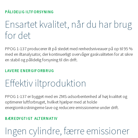
Kontakt os for at få et tilbud.
Home
On-Site Gasgenerering
Oxygengeneratorer
PSA Oxygengeneratorer
PPOG 1-137
PÅLIDELIG ILTFORSYNING
Ensartet kvalitet, når du ha
for det
PPOG 1-137 producerer ilt på stedet med renhedsniveauer p
med en iltanalysator, der kontinuerligt overvåger gaskvalitete