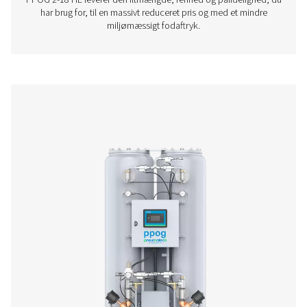
PPOG 91
155,7
149,7
PPOG 119
202,4
194,6
PPOG 137
233,5
224,5
PPOG 1-137 PROD
BROCHURE
PPOG 1-137 prod
brochure
424 KB
PDF