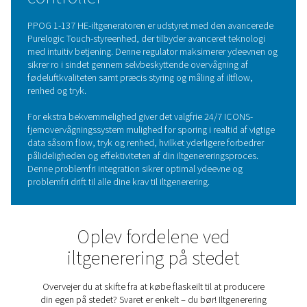
PPOG 1-137 HE-iltgeneratorens højeffektive Zeolite Mol
Sieves (ZMS) optimerer nitrogenopsamlingen, hvilket re
energiforbruget og driftsomkostningerne. Denne
energieffektivitet sikrer en høj iltproduktion med minimal
Det ekstruderede profildesign forbedrer pålideligheden
holdbarheden og giver langvarig ydeevne med reduceret 
Tilsammen minimerer disse funktioner vedligeholdelses
driftsomkostningerne, hvilket gør PPOG 1-137 HE til en
omkostningseffektiv og pålidelig løsning til iltgenerering