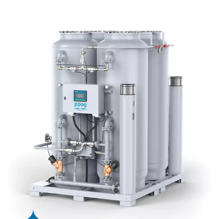
holder PPOG 1-137 driftsomkostningerne og energiforb
nede, mens det robuste ekstruderede profildesign sikre
holdbarhed og lang levetid. Ved at generere ilt på stedet
eliminerer det behovet for at bestille, opbevare og tran
gasflasker, hvilket reducerer både omkostninger og emi
betydeligt.
PPOG 1-137 er designet til nem integration og optimeret
ydeevne og sætter en ny standard for effektiv, bæredygt
iltforsyning.
Tryksvingningsadsorptionst
PPOG 1-137 HE-iltgeneratoren anvender avanceret Pr
Adsorption (PSA)-teknologi til at levere ilt af høj