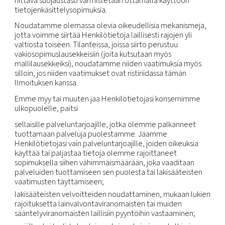
oikeudellisille neuvonantajille), kun se on tarpeen
oikeudellisten vaateiden muodostamista, käyttämi
puolustamista varten tai muuten oikeuksiemme
toteuttamista tai omaisuutemme suojaamista tai
henkilöiden oikeuksien, omaisuuden tai turvallisu
suojaamista varten tai kun se on tarpeen ulkoista
auditointia, vaatimustenmukaisuutta ja yhtiön
hallinnointitoimia varten.
Sulautumiset ja yrityskaupat:
henkilötiedot vo
siirtää osapuolelle, joka saa haltuunsa yhtiömme
tai varallisuuden kokonaan tai osittain tai hankkii s
liiketoiminnan yrityskaupan, sulautumisen, selvityst
purkamisen tai muun järjestelyn yhteydessä.
Tytäryhtiöt:
voimme siirtää tietoja ja jakaa niitä
tytäryhtiöillemme sovellettavan lainsäädännön mu
Kansainväliset siirrot