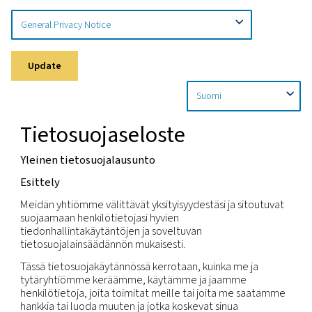
Koti
Tietosuojakäytäntö
Tietosuojailmoitus
Update
Tietosuojaseloste
Yleinen tietosuojalausunto
Esittely