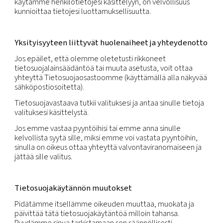
Sinulla on oikeus saada henkilötietosi poistettua.
Sinulla on oikeus vastustaa henkilötietojesi käsitte
henkilökohtaisten olosuhteidesi perusteella, ellei
käsittelyä edellytetä laissa. Jos vastustaminen on
perusteltua, käsittely on lopetettava.
Sinulla on oikeus pyytää tietojen siirtämistä. Tieto
siirrettävyys tarkoittaa, että henkilötietosi toimit
jäsennellyssä, yleisesti käytetyssä ja koneellisesti
luettavassa muodossa, jotta ne voidaan siirtää toi
yhtiölle helposti. Oikeutta tietojen siirtoon voidaa
rajoittaa, toisin sanoen tietojen siirtoa ei sovelleta
paperitallenteisiin eikä sillä voida rajoittaa muiden
oikeuksia tai yhtiön arkaluonteisten tietojen
luottamuksellisuutta.
Sinulla on oikeus olla joutumatta sellaisen päätök
kohteeksi, joka perustuu pelkästään automaattis
käsittelyyn, jos päätöksellä on oikeusvaikutuksia ta