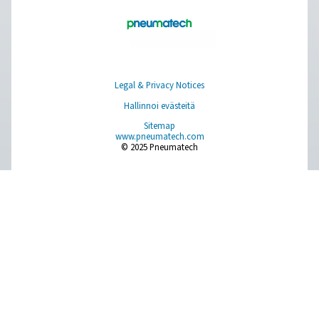
Luettelo kansallisista tietosuojaviranomaisista on
nähtävissä täällä:
National Data Protection Author
Voit etsiä Euroopan unionin jäsenvaltioiden paikalli
tietosuojaviranomaisia täältä:
EU:n viranomaiset
Puhdas ilma. Puhdas kaasu
PRODUCTS
Browse our wide selection of products tailored to support 
compressed air and gas needs, from essential equipment to
solutions.