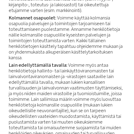
ja keinoista.
Jos sinulla on kysyttävää Rekisterinpitäjän
henkilöllisyydestä tai muita kysymyksiä tiedoistasi,
yhteyttä Tietosuojavastaavaamme käyttämällä al
näkyvää sähköpostiosoitetta.
Henkilötietoryhmät, käsittelyn tarkoitukset 
oikeusperustat
Valitse tilanteeseesi soveltuva käytännön aliosio
Henkilötietojen vastaanottajat
Yhtiössämme:
liiketoiminnot, jotka tarvitsevat p
tietoihisi meidän sopimusvelvoitteidemme ja lakis
velvoitteidemme suorittamista varten (esim. myynt