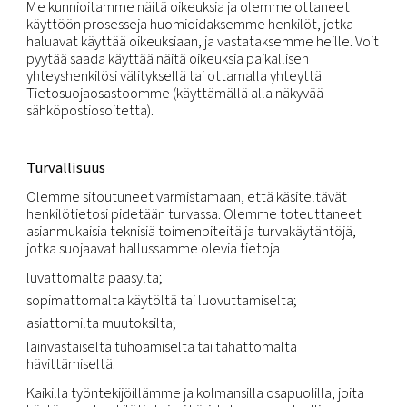
tukeminen.
Tietojen säilyttäminen
Säilytämme henkilötietojasi niin kauan kuin meillä
voimassaoleva suhde sinuun tai niin kauan kuin se 
tarpeen keräyksen tarkoituksen täyttämiseksi, yl
sopimussuhteen keston ajan ja sen päätyttyä niin 
sovellettavassa lainsäädännössä edellytetään tai s
Sinun oikeutesi
Sinulla on oikeus saada rajoituksetta, kohtuullisin vä
ilman perusteetonta viivästystä tai kustannusta ko
kaikista sinuun liittyvistä käsiteltävistä tiedoista.
Sinulla on oikeus saada epätarkat tai vanhentune
henkilötietosi oikaistua tai päivitettyä.