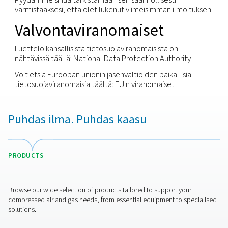
vaikuttaa sinuun merkittävällä tavalla.
Sinulla on oikeus peruuttaa kaikki tiettyä tarkoitus
aiemmin antamasi suostumukset, jos henkilötietoj
käsittelyn perusteena on suostumus.
Me kunnioitamme näitä oikeuksia ja olemme otta
käyttöön prosesseja huomioidaksemme henkilöt, 
haluavat käyttää oikeuksiaan, ja vastataksemme hei
pyytää saada käyttää näitä oikeuksia paikallisen
yhteyshenkilösi välityksellä tai ottamalla yhteyttä
Tietosuojaosastoomme (käyttämällä alla näkyvää
sähköpostiosoitetta).
Turvallisuus
Olemme sitoutuneet varmistamaan, että käsitelt
henkilötietosi pidetään turvassa. Olemme toteut
asianmukaisia teknisiä toimenpiteitä ja turvakäytä