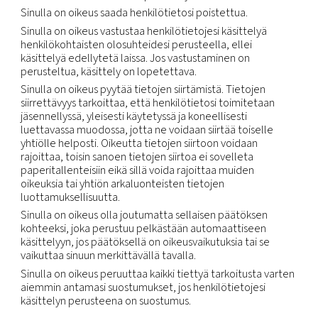
Emme myy tai muuten jaa Henkilötietojasi konse
ulkopuolelle, paitsi
sellaisille palveluntarjoajille, jotka olemme palka
tuottamaan palveluja puolestamme. Jaamme
Henkilötietojasi vain palveluntarjoajille, joiden oik
käyttää tai paljastaa tietoja olemme rajoittaneet
sopimuksella siihen vähimmäismäärään, joka vaad
palveluiden tuottamiseen sen puolesta tai lakisää
vaatimusten täyttämiseen;
lakisääteisten velvoitteiden noudattaminen, muka
rajoituksetta lainvalvontaviranomaisten tai muide
sääntelyviranomaisten laillisiin pyyntöihin vastaam
epäillyn tai todistetun lainvastaisen toiminnan tut
fyysisen haitan tai taloudellisen menetyksen estäm
liiketoimintamme tai varallisuutemme täydellisen 
osittaisen siirron (mukaan lukien konkurssiin perust