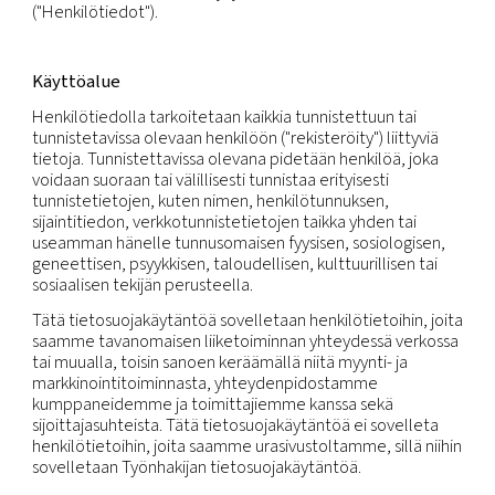
Meidän yhtiömme välittävät yksityisyydestäsi ja si
suojaamaan henkilötietojasi hyvien
tiedonhallintakäytäntöjen ja soveltuvan
tietosuojalainsäädännön mukaisesti.
Tässä tietosuojakäytännössä kerrotaan, kuinka me 
tytäryhtiömme keräämme, käytämme ja jaamme
henkilötietoja, joita toimitat meille tai joita me 
hankkia tai luoda muuten ja jotka koskevat sinua
("Henkilötiedot").
Käyttöalue
Henkilötiedolla tarkoitetaan kaikkia tunnistettuun 
tunnistetavissa olevaan henkilöön ("rekisteröity") li
tietoja. Tunnistettavissa olevana pidetään henkilöä
voidaan suoraan tai välillisesti tunnistaa erityisesti