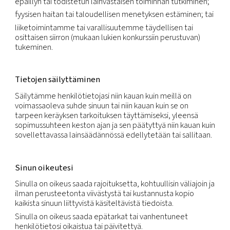
Koska olemme monikansallinen yhtiö, jolla on toim
monissa eri maissa, saatamme siirtää Henkilötieto
oikeushenkilöltä toiselle tai maasta toiseen yllä m
tarkoituksia varten. Siirrämme Henkilötiedot
noudattamalla sovellettavia lakisääteisiä vaatimuk
vain yllä mainittuja tarkoituksia vastaavassa laajuu
Kaikkia konsernimme sisäisiä Henkilötietojen siirto
koskevat samat säännöt ja suojaustasot. Tarvittae
riittävä suojaustaso varmistetaan ottamalla käytt
tietojenkäsittelysopimuksia.
Noudatamme olemassa olevia oikeudellisia meka
jotta voimme siirtää Henkilötietoja laillisesti rajojen
valtiosta toiseen. Tilanteissa, joissa siirto perustuu
vakiosopimuslausekkeisiin (joita kutsutaan myös
mallilausekkeiksi), noudatamme niiden vaatimuks
silloin, jos niiden vaatimukset ovat ristiriidassa tä
Ilmoituksen kanssa.