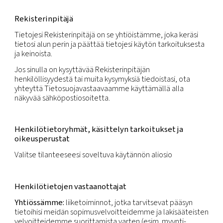
tunnistetietojen, kuten nimen, henkilötunnuksen,
sijaintitiedon, verkkotunnistetietojen taikka yhden 
useamman hänelle tunnusomaisen fyysisen, sosiol
geneettisen, psyykkisen, taloudellisen, kulttuurilli
sosiaalisen tekijän perusteella.
Tätä tietosuojakäytäntöä sovelletaan henkilötietoi
saamme tavanomaisen liiketoiminnan yhteydessä 
tai muualla, toisin sanoen keräämällä niitä myynti- 
markkinointitoiminnasta, yhteydenpidostamme
kumppaneidemme ja toimittajiemme kanssa sekä
sijoittajasuhteista. Tätä tietosuojakäytäntöä ei so
henkilötietoihin, joita saamme urasivustoltamme, si
sovelletaan Työnhakijan tietosuojakäytäntöä.
Rekisterinpitäjä
Tietojesi Rekisterinpitäjä on se yhtiöistämme, joka
tietosi alun perin ja päättää tietojesi käytön tarko