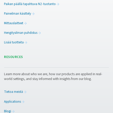
jotka suojaavat hallussamme olevia tietoja
luvattomalta pääsyltä;
sopimattomalta käytöltä tai luovuttamiselta;
asiattomilta muutoksilta;
lainvastaiselta tuhoamiselta tai tahattomalta
hävittämiseltä.
Kaikilla työntekijöillämme ja kolmansilla osapuolilla
käytämme henkilötietojesi käsittelyyn, on velvolli
kunnioittaa tietojesi luottamuksellisuutta.
Yksityisyyteen liittyvät huolenaiheet ja yhte
Jos epäilet, että olemme oletetusti rikkoneet
tietosuojalainsäädäntöä tai muuta asetusta, voit 
yhteyttä Tietosuojaosastoomme (käyttämällä all
sähköpostiosoitetta).