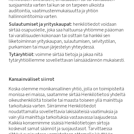
kirjanpito-, toteutus- ja lakiosastot) tai oikeutettuj
etujamme varten (esim. markkinointi).
Kolmannet osapuolet:
Voimme käyttää kolmans
osapuolia palvelujen ja toimintojen tarjoamiseen t
toteuttamiseen puolestamme. Annamme henkilöt
näille kolmansille osapuolille kyseisten palvelujen 
toimintojen toteuttamista varten. Kaikki tällainen
henkilötietojen käsittely tapahtuu ohjeidemme m
on yhdenmukaista alkuperäisen käsittelytarkoituk
kanssa.
Lain edellyttämällä tavalla:
Voimme myös anta
henkilötietoja hallinto- tai lainkäyttöviranomaisten
lainvalvontaviranomaisten ja -virastojen saataville 
edellyttämällä tavalla, mukaan lukien kansallisen
turvallisuuden ja lainvalvonnan vaatimusten täyttä
ja myös niiden maiden virastoille ja tuomioistuimille
toimimme. Lain sallimissa määrin voimme myös lu
henkilötietoja kolmansille osapuolille (mukaan luk