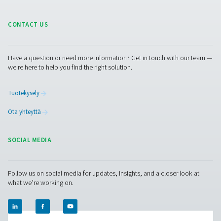
Tietosuojavastaava tutkii valituksesi ja antaa sinull
valituksesi käsittelystä.
Jos emme vastaa pyyntöihisi tai emme anna sinull
kelvollista syytä sille, miksi emme voi vastata pyyn
sinulla on oikeus ottaa yhteyttä valvontaviranoma
jättää sille valitus.
Tietosuojakäytännön muutokset
Pidätämme itsellämme oikeuden muuttaa, muoka
päivittää tätä tietosuojakäytäntöä milloin tahansa
Pyydämme sinua tarkistamaan sen säännöllisesti
varmistaaksesi, että olet lukenut viimeisimmän il
Valvontaviranomaiset