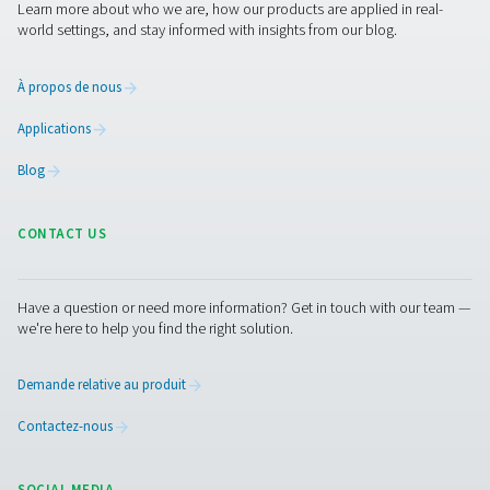
Problèmes de confidenti
et moyen de nous contac
Si vous êtes préoccupé par une violation potentie
législation relative à la vie privée ou de toute aut
réglementation par notre société, vous pouvez c
notre agent de protection de la vie privée en utili
l'adresse e-mail affichée ci-dessous.
Un agent de protection de la vie privée de notre 
sera mobilisé pour examiner votre plainte et vou
des informations sur la façon dont elle sera traitée
Si nous ne traitons pas toutes vos requêtes, ou si 
sommes pas en mesure d'expliquer pourquoi nous
sommes pas capables, vous avez le droit de conta
autorités de surveillance pour déposer une plaint