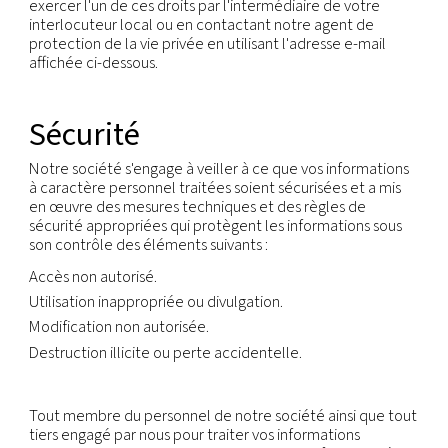
Nous conserverons vos informations à caractère 
aussi longtemps que nous entretiendrons une rela
vous ou aussi longtemps que nécessaire pour réali
objectifs pour lesquels elles ont été transmises,
généralement pendant la durée de notre relatio
contractuelle et pendant le délai de prescription 
Vos droits
Vous avez le droit d'obtenir, sans contrainte, dans
délais raisonnables et sans dépense ou retard exce
une copie de toutes les données traitées vous co
Vous avez le droit de rectifier ou de mettre à jour
informations à caractère personnel qui s'avérerai
inexactes ou qui ne seraient plus à jour.
Vous avez le droit d'effacer vos données à caract