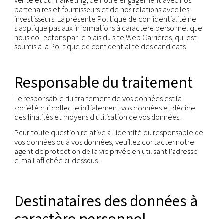
identifiable (« Personne concernée »). Une perso
physique identifiable est une personne qui peut ê
identifiée, directement ou indirectement, nota
grâce à un identifiant, tel qu'un nom, un numéro
d'identification, des données de localisation, un id
en ligne ou un ou plusieurs facteurs spécifiques à l
physique, physiologique, génétique, psychique,
économique, culturelle ou sociale de la personne
physique.
La présente Politique de confidentialité s'appliqu
informations à caractère personnel que nous coll
par le biais de nos activités commerciales normale
bien en ligne que hors ligne, c'est-à-dire dans le c
vente et du marketing, de notre engagement ave
partenaires et fournisseurs et de nos relations ave
investisseurs. La présente Politique de confidentia
s'applique pas aux informations à caractère pers
nous collectons par le biais du site Web Carrières, 