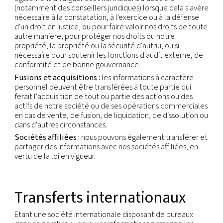
caractère personnel
Au sein de notre société :
certaines fonctions
commerciales nécessitent d'accéder à vos donné
que nous puissions remplir nos obligations contrac
et légales (les ventes, la comptabilité, la producti
affaires juridiques) ou aux fins de nos intérêts légit
marketing).
Tiers :
nous pouvons faire appel à des tiers pour fo
exécuter des services et fonctions en notre nom.
pouvons mettre des données à caractère personne
disposition desdits tiers pour qu'ils effectuent ces
et fonctions. Tout traitement de ces informations
caractère personnel sera effectué conformément
instructions et à nos objectifs initiaux.
Obligations légales :
nous pouvons également m
des données à caractère personnel à la dispositio
autorités publiques ou judiciaires, des forces de l'
des agences, conformément à ce qui est requis par 