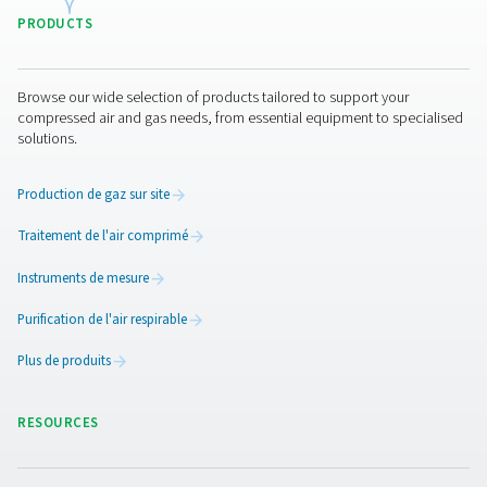
à caractère personnel traitées soient sécurisées e
en œuvre des mesures techniques et des règles 
sécurité appropriées qui protègent les informatio
son contrôle des éléments suivants :
Accès non autorisé.
Utilisation inappropriée ou divulgation.
Modification non autorisée.
Destruction illicite ou perte accidentelle.
Tout membre du personnel de notre société ainsi
tiers engagé par nous pour traiter vos information
personnelles sont tenus de respecter la confident
vos informations.