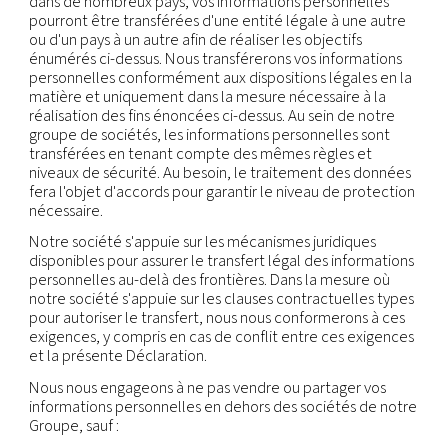
compris pour répondre aux exigences de sécurité
nationale ou d'application de la loi, y compris dans
agences et les tribunaux des pays où nous exerço
activités. En vertu de la loi en vigueur, nous pouvo
également divulguer ces informations à des tiers
(notamment des conseillers juridiques) lorsque ce
nécessaire à la constatation, à l'exercice ou à la 
d'un droit en justice, ou pour faire valoir nos droit
autre manière, pour protéger nos droits ou notre
propriété, la propriété ou la sécurité d'autrui, ou s
nécessaire pour soutenir les fonctions d'audit ext
conformité et de bonne gouvernance.
Fusions et acquisitions :
les informations à cara
personnel peuvent être transférées à toute partie
ferait l'acquisition de tout ou partie des actions o
actifs de notre société ou de ses opérations com
en cas de vente, de fusion, de liquidation, de diss
dans d'autres circonstances.