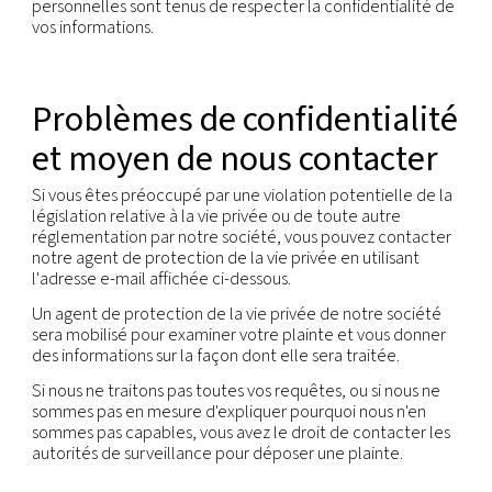
personnel.
Vous avez le droit de vous opposer au traitement
données à caractère personnel, à moins que ce t
ne soit requis par la loi. Lorsque l'opposition est jus
traitement doit cesser.
Vous avez le droit de demander la portabilité des
La portabilité des données désigne la disposition 
informations personnelles dans un cadre structuré
couramment utilisé et sous forme lisible par mach
qu'elles puissent être transférées facilement à un
société. Le droit à la portabilité des données est 
des restrictions ; par exemple, la portabilité des
ne s'applique pas aux données sur papier et ne do
porter atteinte aux droits d'autrui ou à des inform
sensibles de l'entreprise.
Vous avez le droit de ne pas être soumis à des déc
fondées uniquement sur la prise de décision autom
ces décisions ont des effets juridiques ou vous af