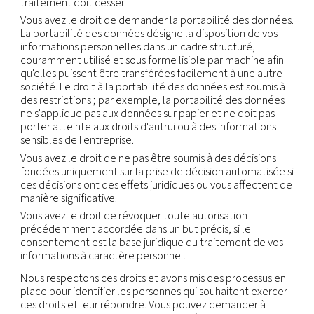
ces informations, sauf pour être en mesure de fou
services en notre nom ou pour se conformer aux 
légales ;
pour se conformer à des obligations juridiques, y 
sans toutefois s'y limiter, en réponse à une dema
légitime des autorités chargées de l'application de
d'autres organismes gouvernementaux de
réglementation ;
pour enquêter sur des activités illégales alléguée
présumées ;
pour prévenir des blessures corporelles ou des pe
financières ; ou
pour soutenir la vente ou le transfert de tout ou p
notre entreprise ou de ses actifs (y compris pour 
raisons de faillite).
Conservation