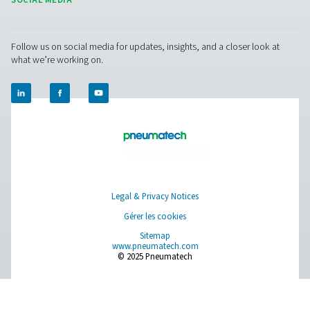
Modifications de notre
politique de confidential
Nous nous réservons le droit de changer, de modif
mettre à jour cette Politique de confidentialité à
moment. Veuillez procéder à des vérifications rég
afin de vous assurer d'avoir lu la politique la plus 
Autorités de contrôle
Une liste des autorités nationales chargées de la
protection des données est disponible à l'aide du 
suivant:
National Data Protection Authority
Pour l'Europe, vous pouvez trouver votre autorité
surveillance locale au lien suivant:
EU Authorities