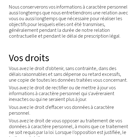
fera l'objet d'accords pour garantir le niveau de p
nécessaire.
Notre société s'appuie sur les mécanismes juridiq
disponibles pour assurer le transfert légal des inf
personnelles au-delà des frontières. Dans la mesu
notre société s'appuie sur les clauses contractuel
pour autoriser le transfert, nous nous conformero
exigences, y compris en cas de conflit entre ces 
et la présente Déclaration.
Nous nous engageons à ne pas vendre ou partager
informations personnelles en dehors des sociétés
Groupe, sauf :
aux prestataires de services auxquels notre sociét
appel pour fournir des services en notre nom. Nou
partagerons uniquement vos informations à carac
personnel avec des prestataires de services qui s
engagés contractuellement à ne pas utiliser ou di