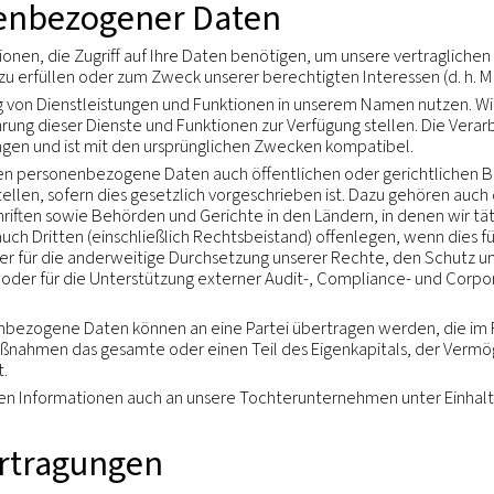
nicht für personenbezogene Daten, die über unsere Ka
n für Bewerber.
wortlicher
 in Bezug auf Ihre Daten ist das Unternehmen unserer 
dung Ihrer Daten festgelegt hat.
 wer der für Sie relevante Datenverantwortliche ist o
ber die unten angezeigte E-Mail-Adresse.
personenbezogener Daten
eschäftsfunktionen, die Zugriff auf Ihre Daten benötige
trieb, Recht) zu erfüllen oder zum Zweck unserer berec