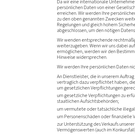
Dritte:
Wir können Dritte
personenbezogene Daten z
Daten erfolgt gemäß unse
gesetzlich vorgeschrie
und Aufsichtsbehörden zur
Sicherheits- und Strafver
können wir personenbezog
Verteidigung von Rechtsa
Eigentums oder der Siche
erforderlich ist.
Fusionen und Übernah
Liquidation, Auflösung o
eines Unternehmens de G
Verbundene Unterneh
weitergeben.
Internation