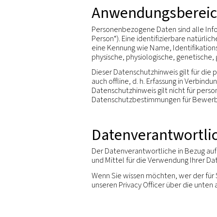
Einführung
Unsere Unternehmensgrupp
fairen Informationsprakt
In diesem Datenschutzhinw
wir anderweitig erhalten
Anwendungs
Personenbezogene Daten si
Person“). Eine identifizie
eine Kennung wie Name, I
physische, physiologische,
Dieser Datenschutzhinweis
auch offline, d. h. Erfas