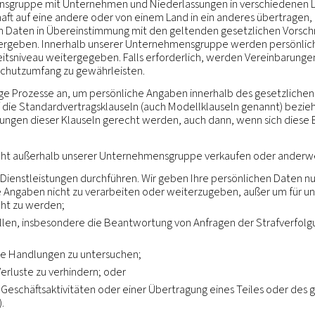
 zur Erbringung von Dienstleistungen und Funktionen i
ur Durchführung dieser Dienste und Funktionen zur V
ren Anweisungen und ist mit den ursprünglichen Zwe
ben:
Wir können personenbezogene Daten auch öffentl
 Verfügung stellen, sofern dies gesetzlich vorgeschrie
folgungsvorschriften sowie Behörden und Gerichte in den
ene Daten auch Dritten (einschließlich Rechtsbeistand
nsprüchen oder für die anderweitige Durchsetzung un
rheit anderer oder für die Unterstützung externer Au
men:
Personenbezogene Daten können an eine Partei übe
der anderer Maßnahmen das gesamte oder einen Teil de
ruppe erwirbt.
men:
Wir können Informationen auch an unsere Tochte
ale Übertragungen