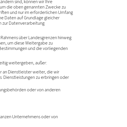
n unserem Namen nutzen. Wir können diesen Dritten
erfügung stellen. Die Verarbeitung dieser personenb
cken kompatibel.
ichen oder gerichtlichen Behörden, Strafverfolgung
ben ist. Dazu gehören auch die Einhaltung der national
 Ländern, in denen wir tätig sind. Soweit gesetzlich zu
) offenlegen, wenn dies für die Einrichtung, Ausübung
serer Rechte, den Schutz unseres Eigentums oder der 
dit-, Compliance- und Corporate Governance-Funktion
rtragen werden, die im Falle eines Verkaufs, einer F
s Eigenkapitals, der Vermögenswerte oder der Geschäf
runternehmen unter Einhaltung geltender Gesetze üb