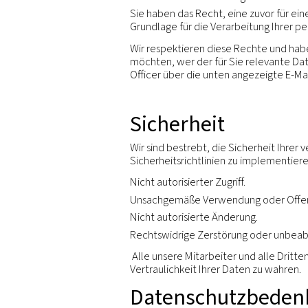
um vermutete oder tatsäc
um Personenschäden oder 
zur Unterstützung des Ve
Vermögenswerten (auch im
Aufbewahru
Wir bewahren Ihre person
für den sie erhoben wurde
vorgeschrieben oder nach
Ihre Rechte 
Sie haben das Recht, in 
Daten.
Sie haben das Recht, die 