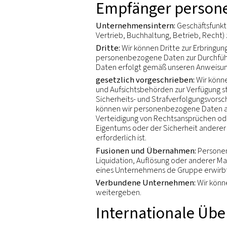
Datenschutzhinweis gilt 
Datenschutzbestimmunge
Datenverant
Der Datenverantwortliche
und Mittel für die Verwen
Wenn Sie wissen möchten,
unseren Privacy Officer ü
Empfänger 
Unternehmensintern:
G
Vertrieb, Buchhaltung, Be