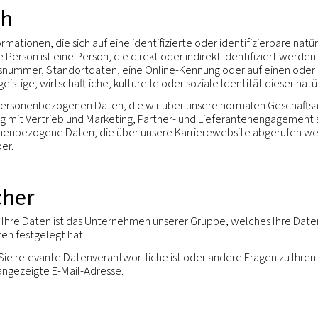
e achtet Ihre Privatsphäre und verpflichtet sich z
iken und den geltenden Datenschutzgesetzen.
eis wird erläutert, wir und unsere Gesellschaften pe
 oder generieren („personenbezogene Daten“), erfass
bereich
nd alle Informationen, die sich auf eine identifiziert
rbare natürliche Person ist eine Person, die direkt oder
dentifikationsnummer, Standortdaten, eine Online-Kenn
 genetische, geistige, wirtschaftliche, kulturelle oder s
 gilt für die personenbezogenen Daten, die wir über u
sung in Verbindung mit Vertrieb und Marketing, Partne