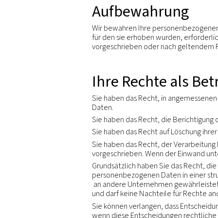
Da wir eine internationa
persönlichen Daten von e
erreichen. Wir werden Ih
zu den oben genannten Z
Regelungen und gleich ho
abgeschlossen, um den n
Wir wenden entsprechend
weiterzugeben. Wenn wir 
ermöglichen, werden wir
Hinweise widersprechen.
Wir werden Ihre persönli
An Dienstleister, die in u
vertraglich dazu verpflic
um gesetzlichen Verpflic
um gesetzliche Verpflich
staatlichen Aufsichtsbeh