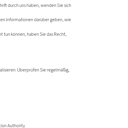
prechen, es sei denn, diese Verarbeitung ist gesetzli
n gerechtfertigt ist, muss die Verarbeitung eingestel
en. Mit Datenübertragbarkeit ist die Bereitstellung Ih
maschinenlesbaren Form gemeint, die problemlose Üb
iegt Einschränkungen, d. h. es gilt nicht für Papierun
 haben.
age automatisierter Entscheidungsprozesse getroffen 
 auswirken.
ligung zurückzuziehen, wenn diese Einwilligung die re
ie diese Rechte ausüben möchten, zu antworten. Wenn S
n zu Ihren Daten haben, wenden Sie sich bitte an unse