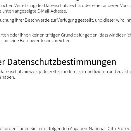
Löschung ihrer personenbezogene Daten.
 Verarbeitung Ihrer personenbezogenen Daten zu widers
Einwand unter Berücksichtigung der konkreten Situatio
as Recht, die Übertragung Ihrer Daten an Sie zu verlang
 in einer strukturierten, generell verwendeten und 
ährleistet. Das Recht auf Datenübertragbarkeit unterl
 für Rechte anderer oder sensible Unternehmensdaten
ss Entscheidungen nicht ausschließlich auf der Grundl
n rechtliche Folgen haben oder sich erheblich auf Sie
 zuvor für einen bestimmten Zweck eingeräumte Einwil
eitung Ihrer personenbezogenen Daten ist.
echte und haben Prozesse installiert, um Personen, d
relevante Datenverantwortliche ist oder andere Frage
gezeigte E-Mail-Adresse.