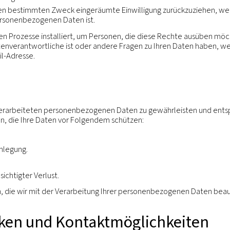
hliche illegale Handlungen zu untersuchen;
finanzielle Verluste zu verhindern; oder
rkaufs unserer Geschäftsaktivitäten oder einer Übertr
 Konkursfall).
ng
enbezogenen Daten auf, solange wir mit Ihnen eine da
n, erforderlich ist, in der Regel für die Dauer einer V
 geltendem Recht zulässig.
als Betroffener
angemessenen Zeitabständen und ohne übermäßige Verz
Berichtigung oder Aktualisierung unrichtiger oder ver