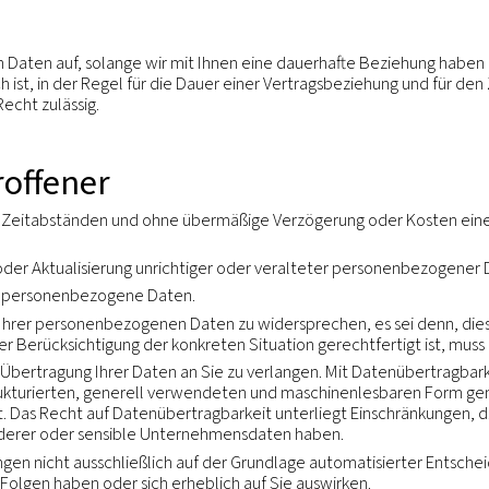
le Unternehmensgruppe mit Unternehmen und Niederlas
iner Gesellschaft auf eine andere oder von einem Lan
re persönlichen Daten in Übereinstimmung mit den gelt
wecken weitergeben. Innerhalb unserer Unternehmens
hem Sicherheitsniveau weitergegeben. Falls erforder
ötigen Datenschutzumfang zu gewährleisten.
e rechtmäßige Prozesse an, um persönliche Angaben 
uns dabei auf die Standardvertragsklauseln (auch Mod
 den Bestimmungen dieser Klauseln gerecht werden, a
chen Daten nicht außerhalb unserer Unternehmensgru
nserem Auftrag Dienstleistungen durchführen. Wir geben 
htet haben, die Angaben nicht zu verarbeiten oder wei
htungen gerecht zu werden;
tungen zu erfüllen, insbesondere die Beantwortung v
örden;