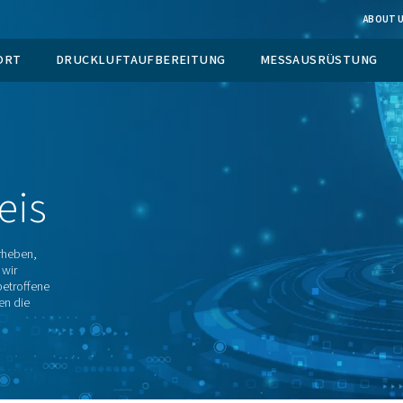
EUGUNG VOR ORT
DRUCKLUFTAUFBEREITUNG
hinweis
ezogenen Daten erheben,
n, welche Daten wir
 Rechte Sie als betroffene
 zu sein und Ihnen die