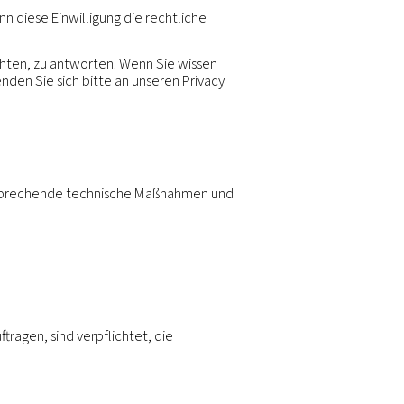
agung eines Teiles oder des ganzen Unternehmens oder
uerhafte Beziehung haben oder es für die Erreichung 
ertragsbeziehung und für den Zeitraum danach, soweit g
ögerung oder Kosten eine Kopie aller ihrer von uns v
alteter personenbezogener Daten zu erhalten.