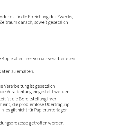
sungen in verschiedenen Ländern sind, können wir Ihr
d in ein anderes übertragen, um die oben genannten Z
enden gesetzlichen Vorschriften und nur im erforderl
gruppe werden persönliche Daten auf Grundlage gle
lich, werden Vereinbarungen zur Datenverarbeitung
innerhalb des gesetzlichen Rahmens über Landesgre
ellklauseln genannt) beziehen, um diese Weitergabe z
uch dann, wenn sich diese Bestimmungen und die vor
ppe verkaufen oder anderweitig weitergeben, außer:
Ihre persönlichen Daten nur an Dienstleister weiter, di
terzugeben, außer um für uns Dienstleistungen zu erbr
on Anfragen der Strafverfolgungsbehörden oder von an