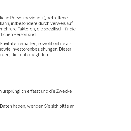
um Schutz Ihrer personenbezogenen Daten in Übereins
rsonenbezogene Daten, die Sie uns zur Verfügung stell
en, verwenden und weitergeben.
e oder identifizierbare natürliche Person beziehen („be
 indirekt identifiziert werden kann, insbesondere durch 
ung oder auf einen oder mehrere Faktoren, die spezif
oziale Identität dieser natürlichen Person sind.
nsere normalen Geschäftsaktivitäten erhalten, sowohl 
r- und Lieferantenengagement sowie Investorenbeziehung