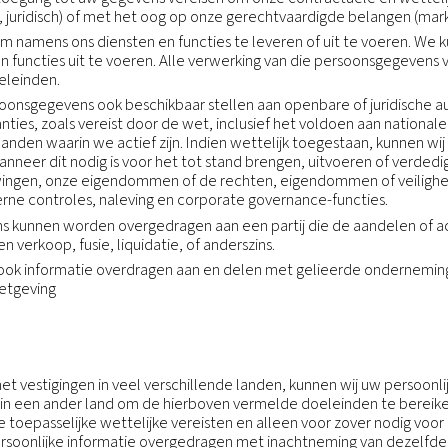
g is.
lijke
r uw gegevens is het bedrijf van de groep dat uw gege
k van uw gegevens heeft bepaald.
ie de Verantwoordelijke voor uw gegevens is of ander
ep via onderstaand email-adres
sgegevens
jfsfuncties die toegang tot uw gegevens vereisen om on
drijfsvoering, juridisch) of met het oog op onze gere
n gebruiken om namens ons diensten en functies te le
e diensten en functies uit te voeren. Alle verwerking 
ronkelijke doeleinden.