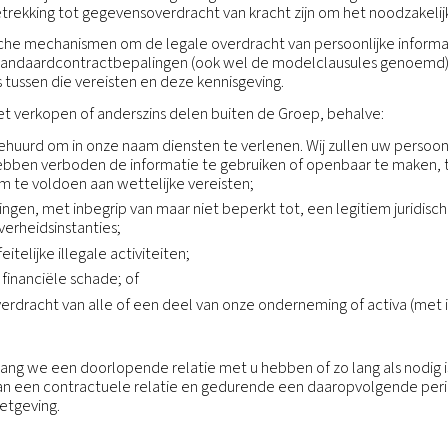
We kunnen persoonsgegevens ook beschikbaar stellen aa
s en instanties, zoals vereist door de wet, inclusief
tbanken in de landen waarin we actief zijn. Indien wet
he adviseurs) wanneer dit nodig is voor het tot stand b
anier af te dwingen, onze eigendommen of de rechten
uning van externe controles, naleving en corporate go
soonsgegevens kunnen worden overgedragen aan een par
et geval van een verkoop, fusie, liquidatie, of anderszins
: Wij kunnen ook informatie overdragen aan en delen
 geldende wetgeving
overdracht
bedrijf zijn met vestigingen in veel verschillende lan
land naar dat in een ander land om de hierboven verme
mming met de toepasselijke wettelijke vereisten en a
oep wordt persoonlijke informatie overgedragen met in