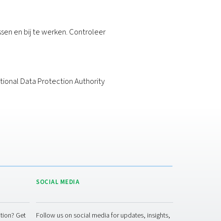
rd op geautomatiseerde besluitvorming wanneer deze 
te trekken, indien toestemming de rechtsgrond vormt
ebruik wensen te maken van deze rechten te erkenne
or human resources of via onze Privacy Office (gebr
verwerkt veilig worden bewaard en we hebben passen
 met betrekking tot: