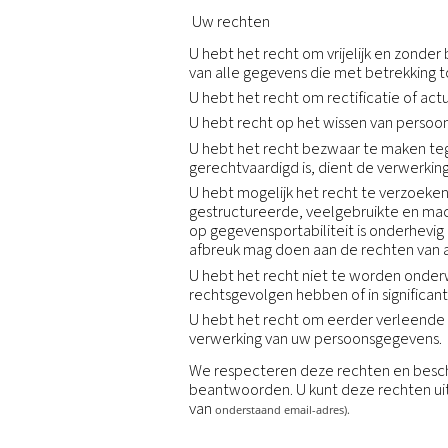
vereist, zullen overeenk
De Groep steunt op besch
In de mate dat wij ons b
voldoen, ook wanneer er e
Wij zullen uw persoonlijk
met dienstverleners die 
dienstverleners die we c
diensten namens ons te ve
om te voldoen aan wetteli
wetshandhavingsinstantie
voor onderzoek naar vermoe
ter voorkoming van lichame
ter ondersteuning van de 
Bewaring