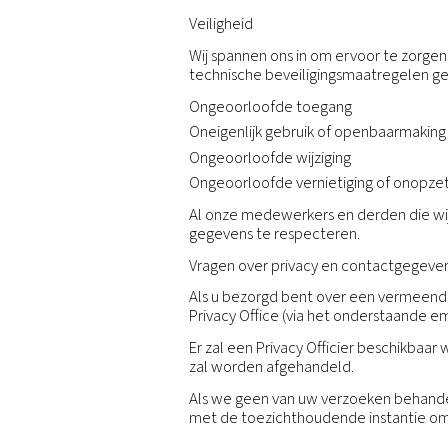
Wij bewaren uw persoonsg
zijn verzameld, meestal v
toegestaan volgens de to
Uw rechten
U hebt het recht om vrije
van alle gegevens die me
U hebt het recht om recti
U hebt recht op het wiss
U hebt het recht bezwaar
gerechtvaardigd is, dient
U hebt mogelijk het recht
gestructureerde, veelgeb
op gegevensportabiliteit 
afbreuk mag doen aan de 