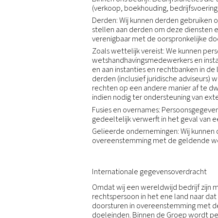
sollicitanten van toepassin
Verwerkingsverantwoorde
De Verantwoordelijke voo
middelen voor het gebrui
Als u vragen hebt over w
privacy office van de gro
Ontvangers van persoon
Binnen ons bedrijf: Bedri
(verkoop, boekhouding, be
Derden: Wij kunnen derde
stellen aan derden om dez
verenigbaar met de oorsp