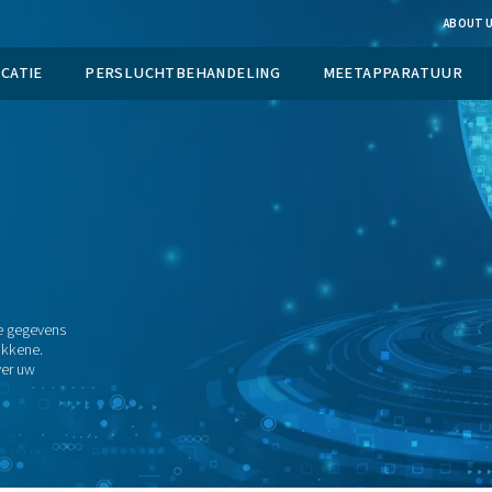
UCTIE OP LOCATIE
PERSLUCHTBEHANDELING
aring
rsoonsgegevens
leggen uit welke gegevens
echten als betrokkene.
trole te geven over uw