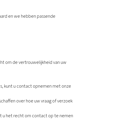
ben of zo lang als nodig is om het doel te bereiken
e een daaropvolgende periode, zoals wettelijk vereist
n zonder bovenmatige vertraging of kosten een kopie te
soonsgegevens te verkrijgen.
, tenzij de verwerking bij wet verplicht is. Indien h
portabiliteit is de verstrekking van uw persoonsgegev
ig kunnen worden overgedragen aan een ander bedrij
abiliteit niet van toepassing is op papieren dossiers e