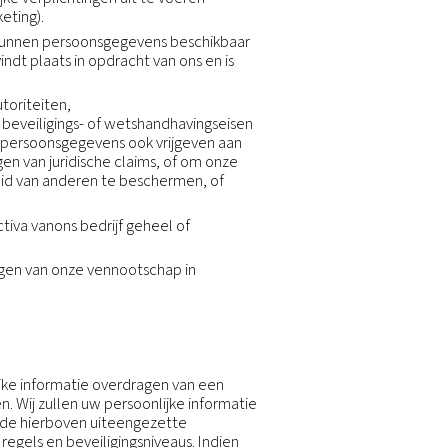
vens in eerste instantie heeft verzameld en de doelen
e vragen over uw gegevens, kunt u contact opnemen m
ze contractuele en wettelijke verplichtingen uit te vo
chtvaardigde belangen (marketing).
veren of uit te voeren. We kunnen persoonsgegevens 
van die persoonsgegevens vindt plaats in opdracht van 