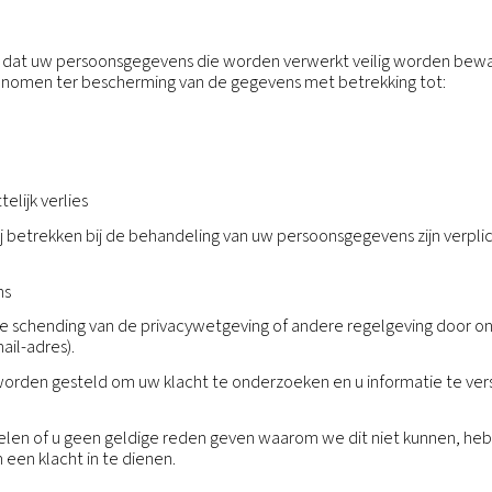
egevens zo lang we een doorlopende relatie met u heb
oor de duur van een contractuele relatie en gedurend
epasselijke wetgeving.
lijk en zonder beperking, met redelijke tussenpozen e
t betrekking tot u worden verwerkt.
ficatie of actualisering van onjuiste of verouderde per
en van persoonsgegevens.
 te maken tegen de verwerking van uw persoonsgegevens
 de verwerking te worden gestopt.
 te verzoeken om portabiliteit van gegevens. Gegevens
ruikte en machine-leesbare vorm, zodat deze eenvoud
is onderhevig aan beperkingen, d.w.z. dat gegevensport
rechten van anderen of gevoelige bedrijfsinformatie.