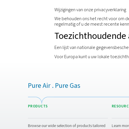
U hebt het recht niet te
rechtsgevolgen hebben of 
U hebt het recht om eerd
verwerking van uw perso
We respecteren deze rec
beantwoorden. U kunt dez
van
onderstaand email-adres).
Veiligheid
Wij spannen ons in om e
technische beveiligings
Ongeoorloofde toegang
Oneigenlijk gebruik of o
Ongeoorloofde wijziging