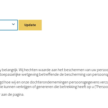
vacyverklaring
Update
aring