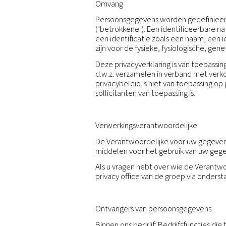
Onze ondernemingen vind
praktijken inzake eerlij
In deze privacyverklarin
verstrekt, of dat wij and
U vindt landspecifieke in
Omvang
Persoonsgegevens worden 
("betrokkene"). Een ident
een identificatie zoals 
zijn voor de fysieke, fysi
Deze privacyverklaring is
d.w.z. verzamelen in verb
privacybeleid is niet van