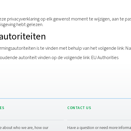
 worden onderworpen aan beslissingen louter gebasee
in significante mate van invloed zijn op u.
er verleende toestemming voor een specifiek doel in 
onsgegevens.
hten en beschikken over processen om personen die g
e rechten uitoefenen via uw lokale contactpersoon vo
rvoor te zorgen dat uw persoonsgegevens die worden 
maatregelen genomen ter bescherming van de gegevens
penbaarmaking