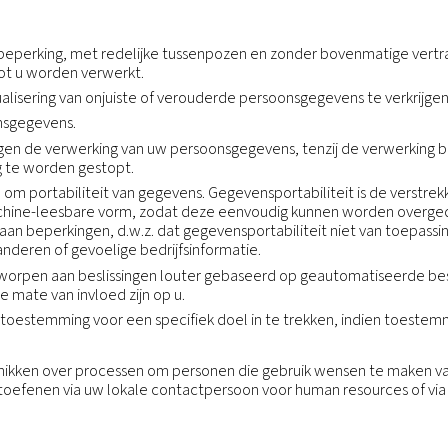
omsten met betrekking tot gegevensoverdracht van kra
ikbare juridische mechanismen om de legale overdrach
aseren op de standaardcontractbepalingen (ook wel de
en conflict is tussen die vereisten en deze kennisgevi
e informatie niet verkopen of anderszins delen buiten 
wij hebben ingehuurd om in onze naam diensten te ver
ontractueel hebben verboden de informatie te gebruike
rrichten of om te voldoen aan wettelijke vereisten;
jke verplichtingen, met inbegrip van maar niet beperkt
s of andere overheidsinstanties;
delijke of feitelijke illegale activiteiten;
lijk letsel of financiële schade; of
verkoop of overdracht van alle of een deel van onze on