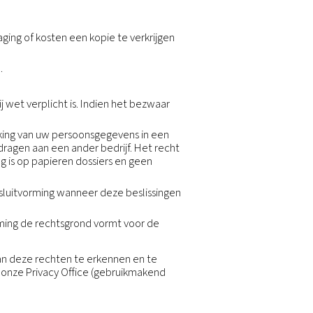
cht zijn om het noodzakelijke beschermingsniveau te
t van persoonlijke informatie over de grenzen mogeli
 modelclausules genoemd), zullen wij aan deze vereis
ng.
de Groep, behalve:
lenen. Wij zullen uw persoonsgegevens alleen delen m
n of openbaar te maken, tenzij dat noodzakelijk is om
 tot, een legitiem juridisch verzoek van
derneming of activa (met inbegrip van faillissement).