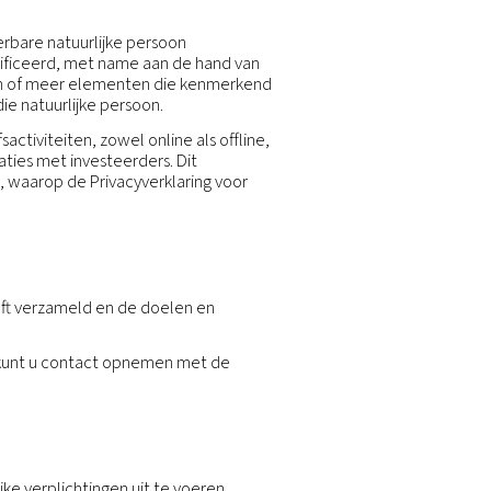
et beschermen van uw persoonsgegevens in overeenst
de bescherming van persoonsgegevens.
gen persoonsgegevens verzamelen, gebruiken en delen 
etrekking heeft op u ("Persoonsgegevens").
entificeerde of identificeerbare natuurlijke persoon
f indirect kan worden geïdentificeerd, met name aan de
en online identificatie of een of meer elementen die
e of sociale identiteit van die natuurlijke persoon.
n via onze normale bedrijfsactiviteiten, zowel online a
ers en leveranciers en relaties met investeerders. Di
via onze website voor jobs, waarop de Privacyverklari