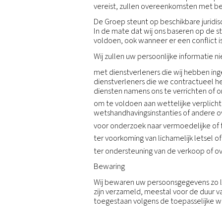
Zoals wettelijk vereist: 
wetshandhavingsmedewerker
en aan instanties en rech
derden (inclusief juridisc
rechten op een andere m
indien nodig ter onderste
Fusies en overnames: Per
gedeeltelijk verwerft in h
Gelieerde ondernemingen
overeenstemming met de
Internationale gegevens
Omdat wij een wereldwijd 
rechtspersoon in het ene 
doorsturen in overeenste
doeleinden. Binnen de Gr