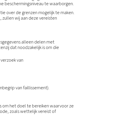
n openbare of juridische autoriteiten,
 het voldoen aan nationale beveiligings- of wetshandh
telijk toegestaan, kunnen wij persoonsgegevens ook vri
rengen, uitvoeren of verdedigen van juridische claims, 
, eigendommen of veiligheid van anderen te bescher
vernance-functies.
tij die de aandelen of activa vanons bedrijf geheel 
.
 met gelieerde ondernemingen van onze vennootschap
den, kunnen wij uw persoonlijke informatie overdragen 
lde doeleinden te bereiken. Wij zullen uw persoonlijk
lleen voor zover nodig voor de hierboven uiteengezet
achtneming van dezelfde regels en beveiligingsniveau