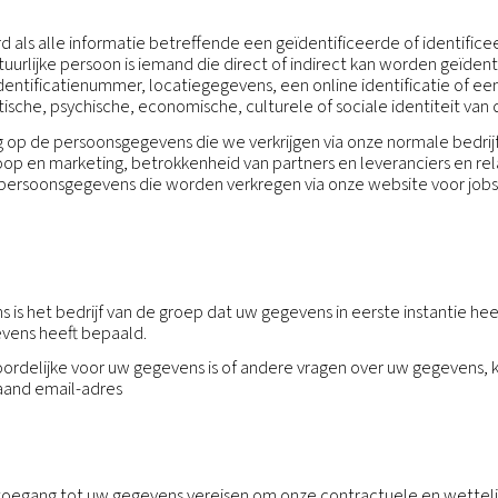
en uw privacy belangrijk. Wij hechten waarde aan h
ke informatie en toepasselijke wetgeving betreffende 
g wordt uitgelegd hoe wij en onze dochterondernemin
erszins informatie kunnen verkrijgen of genereren die b
formatie onder aan de pagina.
gedefinieerd als alle informatie betreffende een geïd
ificeerbare natuurlijke persoon is iemand die direct o
een naam, een identificatienummer, locatiegegevens, e
ologische, genetische, psychische, economische, culturel
 van toepassing op de persoonsgegevens die we verkrijge
and met verkoop en marketing, betrokkenheid van partn
 toepassing op persoonsgegevens die worden verkregen 