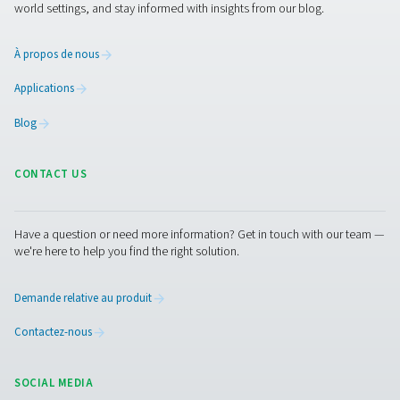
BA 300 HE
511,2
0,24
Caractéristiques Et Avantages
Caractéristiques Générales :
Options