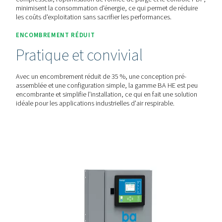
Le BA 25-300 HE offre une pureté d'air inégalée grâce à u
processus de filtration spécial en sept étages, éliminant
efficacement l'eau, les aérosols d'huile, le CO2, les bacté
la poussière, garantissant la conformité aux normes inter
strictes.
EFFICACITÉ OPTIMISÉE
Réduisez vos coûts sans
compromis
Les fonctions avancées du BA HE, telles que la synchroni
compresseur, l'optimisation de l'orifice de purge et le co
minimisent la consommation d'énergie, ce qui permet de 
les coûts d'exploitation sans sacrifier les performances.
ENCOMBREMENT RÉDUIT