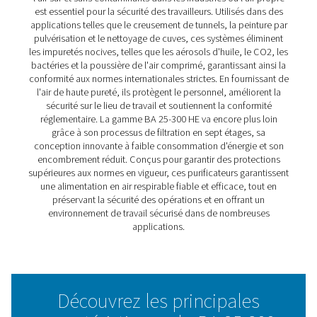
fournir les plus hauts niveaux de pureté de l'air, garantis
fonctionnement sûr et fiable dans les applications indust
critiques. Que ce soit pour le creusement de tunnels, la 
par pulvérisation ou le nettoyage de cuves, cette gamme
un air comprimé sans contaminants, protégeant le pers
répondant aux normes internationales les plus strictes.
Axée sur l'efficacité et la facilité d'utilisation, la gamme
associe des solutions écoénergétiques innovantes à un
compact et convivial. Les fonctionnalités avancées rédu
coûts d'exploitation tout en garantissant des performan
constantes, ce qui permet aux entreprises de maintenir 
facilement la conformité et d'optimiser leurs systèmes.
Pré-assemblés et prêts à l'emploi, les purificateurs BA 
offrent une solution sans faille pour préserver la qualité d
assurer la sécurité de l'environnement de travail, quelle 
l'industrie.