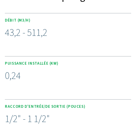
processus de filtration en sept étages afin de garantir un
contaminants conforme aux normes internationales. Ce
avancé élimine l'eau, les aérosols d'huile, le CO2, les b
et la poussière, pureté de l'air exceptionnelle. La con
innovante du robinet de purge réduit la consommation
réduit les coûts d'exploitation et améliore l'efficacit
capteurs de gaz en option offrent une surveillance e
réel, tandis que l'intégration au contrôleur Purelogic o
contrôle optimal et des informations sur les perform
Compacte et pré-assemblée, la gamme BA 25-300 H
conçue pour une utilisation facile et une installation fl
qui en fait une solution fiable pour des applications 
respirable sûres et efficaces.
Purificateurs d'air respirabl