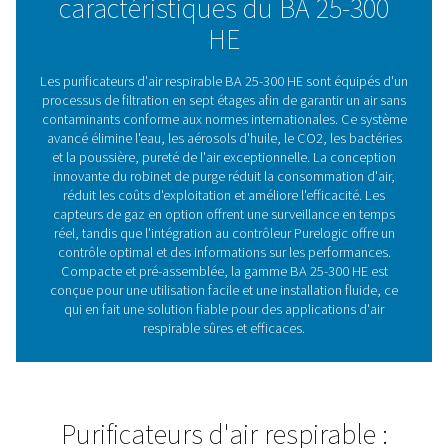
Assurer un air respirable 
pour les applications
industrielles
Les purificateurs d'air respirable sont essentiels pour f
l'air sûr et sans contaminants dans les industries où l'a
est essentiel pour la sécurité des travailleurs. Utilisés 
applications telles que le creusement de tunnels, la pei
pulvérisation et le nettoyage de cuves, ces systèmes é
les impuretés nocives, telles que les aérosols d'huile, le
bactéries et la poussière de l'air comprimé, garantissant
conformité aux normes internationales strictes. En fourn
l'air de haute pureté, ils protègent le personnel, améli
sécurité sur le lieu de travail et soutiennent la confo
réglementaire. La gamme BA 25-300 HE va encore plu