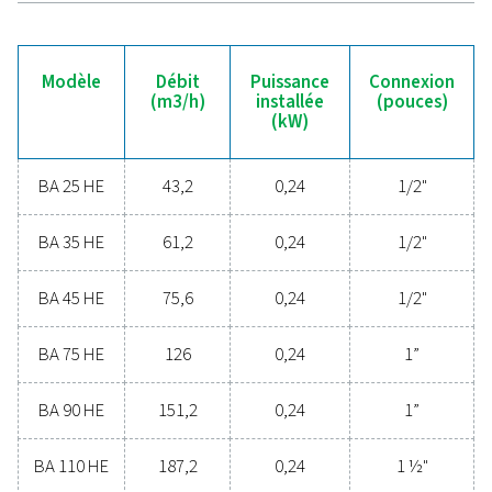
une amélioration intelligent
la sécurité
Vous envisagez d'investir dans des purificateurs d'air r
pour vos opérations ? Les purificateurs d'air respir
garantissent un air propre et exempt de contamina
améliorant la sécurité des travailleurs, respectant des 
qualité de l'air strictes et réduisant les risques d'impur
les circuits d'air comprimé. Grâce à leur technologie de f
avancée et à leur conception écoénergétique, ils offr
solution fiable et économique pour les applications cr
Contactez nos experts pour découvrir comment ces s
peuvent améliorer la sécurité et l'efficacité sur votre l
travail.
Contactez nos experts en air dès aujourd'h