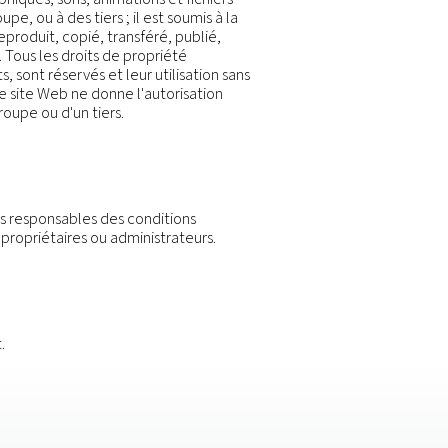
es. NOUS NE SAURIONS TOUTEFOIS GARANTIR OU ATTESTE
ES, LEUR ADEQUATION POUR QUELQUE UTILISATION QU
IS-A-VIS DE QUELQUE TIERS QUE CE SOIT POUR LE
S A L'UTILISATION OU A L'INDISPONIBILITE DU PRES
E A GAGNER, D'UNE PERTE D'EXPLOITATION, D'UNE
QUE OU AUTRE. IL VOUS APPARTIENT DE PRENDRE 
UTILISEZ SONT BIEN EXEMPTS DE VIRUS, DE CHEVAL 
NQUE GARANTIE OU ATTESTATION VIS-A-VIS DES SI
E WEB.
les, textes, images, graphiques, sons, animations et 
ou plusieurs entités du Groupe, ou à des tiers ; il est s
u du site Web ne peut être reproduit, copié, transféré, 
torisation écrite préalable. Tous les droits de proprié
secret industriel et brevets, sont réservés et leur util