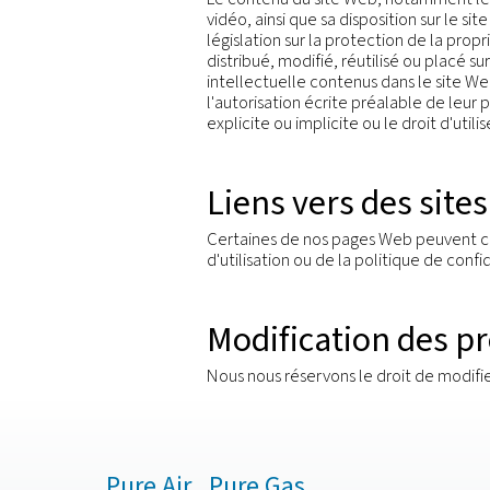
Nous nous efforçons de p
L'EXACTITUDE, L'EXHAU
OU L'ABSENCE DE CONTR
DIRECTS, INDIRECTS, SP
SITE WEB OU DE SON CO
PROGRAMMES OU D'AUTR
PRECAUTIONS NECESSAIRE
OU AUTRES ELEMENTS NU
AUXQUELS VOUS ETES SUS
Droit d'auteur, marques
Le contenu du site Web, 
vidéo, ainsi que sa disposi
législation sur la protect
distribué, modifié, réutil
intellectuelle contenus da