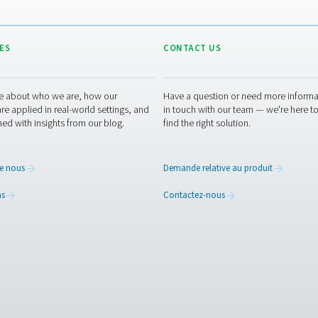
alable de leur propriétaire est strictement interdite. 
le droit d'utiliser notre propriété intellectuelle ou cel
es sites Web extérieurs
b peuvent contenir des liens vers des sites Web tiers
itique de confidentialité, du contenu, ou des pratiques 
 des présentes Mentions lé
oit de modifier ou de mettre à jour les présentes Men