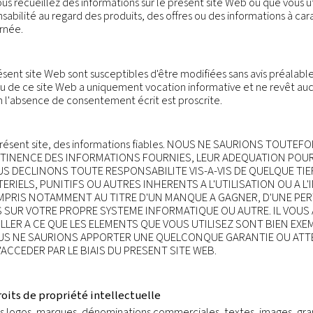
des informations d'ordre juridique relatives à la visit
ité, qui détaille les types d'informations à caractère 
 d'usage de cookies, qui explique comment pouvons util
 cette page et, si vous en acceptez les termes, d'accéd
nsemble des conditions générales.
un certain nombre d'entités légales qui sont chac
 entité légale ne saurait en aucun cas endosser la resp
s lors que vous recueillez des informations sur le pré
z que la responsabilité au regard des produits, des off
é légale concernée.
ées sur le présent site Web sont susceptibles d'être mo
art. Le contenu de ce site Web a uniquement vocation
e présent site en l'absence de consentement écrit est pr