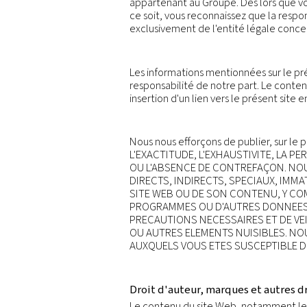
Vous trouverez ci-dessous 
Politique de confidential
ainsi que notre Politique
vouloir lire le contenu de
acceptation tacite de l'e
Le Groupe se compose d'
gamme de produits.
Une
appartenant au Groupe. Dè
ce soit, vous reconnaisse
exclusivement de l'entit
Les informations mentionn
responsabilité de notre p
insertion d'un lien vers l