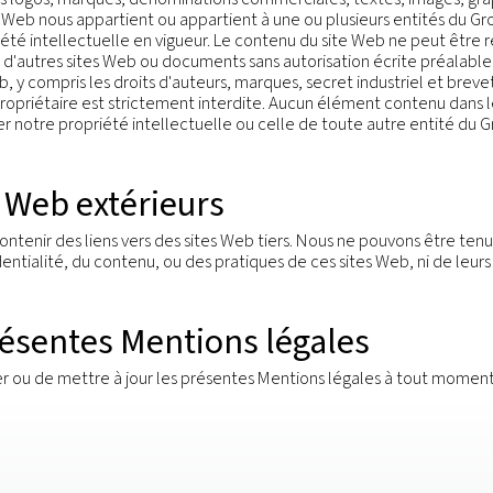
ublier, sur le présent site, des informations fiabl
STIVITE, LA PERTINENCE DES INFORMATIONS FOURNI
EFAÇON. NOUS DECLINONS TOUTE RESPONSABILITE V
ECIAUX, IMMATERIELS, PUNITIFS OU AUTRES INHERENT
NTENU, Y COMPRIS NOTAMMENT AU TITRE D'UN MANQU
ES DONNEES SUR VOTRE PROPRE SYSTEME INFORMATI
S ET DE VEILLER A CE QUE LES ELEMENTS QUE VOUS 
ISIBLES. NOUS NE SAURIONS APPORTER UNE QUELCO
CEPTIBLE D'ACCEDER PAR LE BIAIS DU PRESENT SIT
 et autres droits de propriété intellectuelle
notamment les logos, marques, dénominations commercia
tion sur le site Web nous appartient ou appartient à une 
ion de la propriété intellectuelle en vigueur. Le conten
isé ou placé sur d'autres sites Web ou documents sans au
ns le site Web, y compris les droits d'auteurs, marques, 