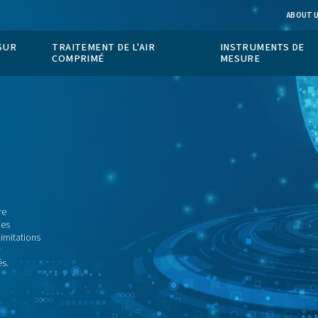
ION DE GAZ SUR
TRAITEMENT DE L'AIR
COMPRIMÉ
gales
qui régissent votre
ces. Il contient des
ellectuelle, les limitations
uillez l’examiner