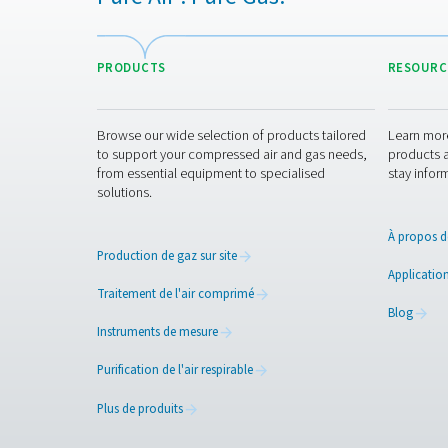
l'autorisation écrite pré
explicite ou implicite ou 
Liens vers d
Certaines de nos pages We
d'utilisation ou de la pol
Modification
Nous nous réservons le dr
Pure Air . Pure Gas.