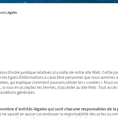
t responsabilités.
Privée
Mentions Légales
Update
légale