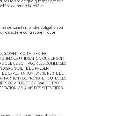
e de notre site Web. Cette page retranscrit également n
personnel que nous sommes susceptibles de collecter et 
iser les « cookies ». Nous vous remercions par avance 
er au site Web. Tout accès ou utilisation du présent sit
une responsables de la gestion de leur activité e
onsabilité des actes ou omissions d'une autre entité l
sent site Web ou que vous utilisez le site de quelque 
res ou des informations à caractère commercial relève
difiées sans avis préalable, et ce, sans la moindre obl
 informative et ne revêt aucun caractère contractuel.
oscrite.