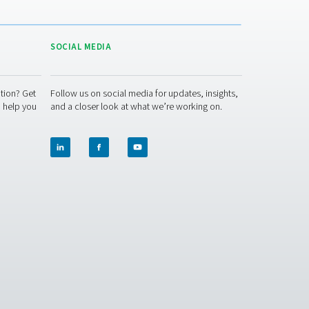
Aucun élément contenu dans le site Web ne donne l'autor
le de toute autre entité du Groupe ou d'un tiers.
. Nous ne pouvons être tenus responsables des conditi
de ces sites Web, ni de leurs propriétaires ou administra
gales
tions légales à tout moment.