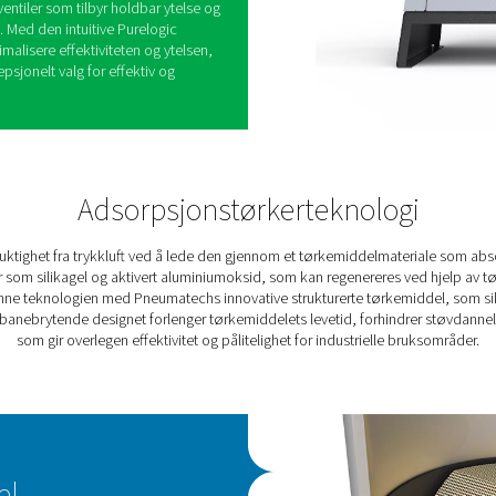
adsorpsjonstørkerserie leverer bransjeledende
noe som gir kundene lave eierkostnader og pålitelig
gnet med innovativt, patentert Solides-strukturert
al luftstrøm og lavt trykkfall, noe som gjør den til
erne som er tilgjengelige i dag.
del varer betydelig lenger enn tradisjonelle
 forlenger serviceintervallene med 40 % og
 vedlikehold. I tillegg eliminerer den solide
rhindrer tørkerfeil og sikrer
 et stabilt, konsekvent trykkduggpunkt.
ke seg i krevende miljøer, og har en robust
 pneumatiske ventiler som tilbyr holdbar ytelse og
nder alle forhold. Med den intuitive Purelogic
rne enkelt optimalisere effektiviteten og ytelsen,
rien til et eksepsjonelt valg for effektiv og