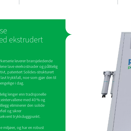
tnader
til ditt rom
e strukturerte
Tørkeren er konstruert for
er optimal og
miljøer og har pneumatiske 
resulterer i lavt
å øke holdbarheten. Den 
ve
utformingen, sammen med v
r
veggmontering for utvalgte
m fører til
sikrer at den integreres søm
parelser.
rekke driftsoppsett og rom
 varmeløse
rkere med ekstrudert