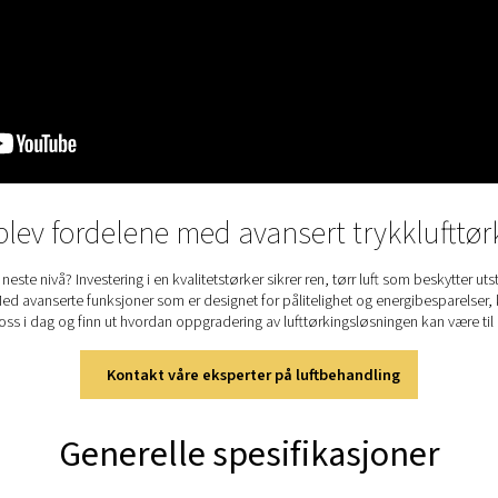
PH 
båd
san
just
Pur
yte
gjø
tør
som