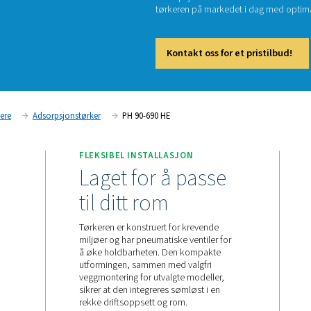
PH
Takket 
adsorps
tørkere
Kont
Trykklufttørkere
Adsorpsjonstørker
PH 90-690 HE
FLEKSIBEL INSTALLASJ
ftstrøm,
Laget for å 