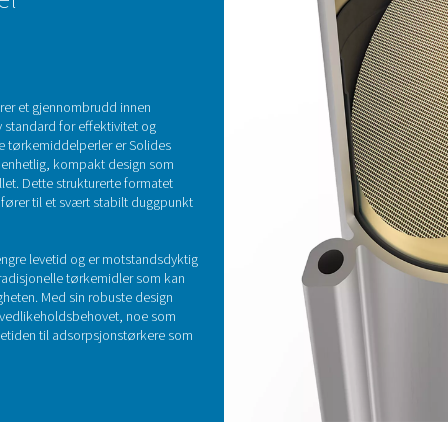
Adsorpsjonstørke
ørkere fjerner fuktighet fra trykkluft ved å lede den gjennom 
piske materialer som silikagel og aktivert aluminiumoksid, som k
ien fremmer denne teknologien med Pneumatechs innovative stru
duggpunkt. Dette banebrytende designet forlenger tørkemiddelet
som gir overlegen effektivitet og pålitelighet
ørkemiddel