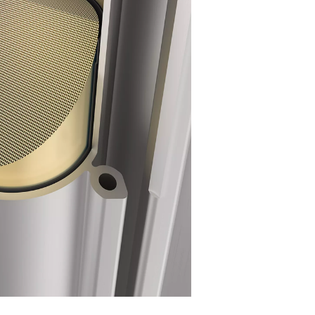
rteknologi
et tørkemiddelmateriale som absorberer vanndamp uten å endre 
an regenereres ved hjelp av tørket trykkluft eller ekstern varm
kturerte tørkemiddel, som sikrer jevn luftstrøm, minimerer try
s levetid, forhindrer støvdannelse og reduserer vedlikeholdsk
 for industrielle bruksområder.