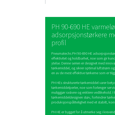
lavere kos
PH 90-690 HEs innovativ
tørkemiddeldesign sikr
jevn luftstrøm, noe som 
trykkfall. Denne effekti
luftstrømmen redusere
energiforbruket, noe so
betydelige kostnadsbes
PH 90-690 HE
adsorpsjonstø
profil