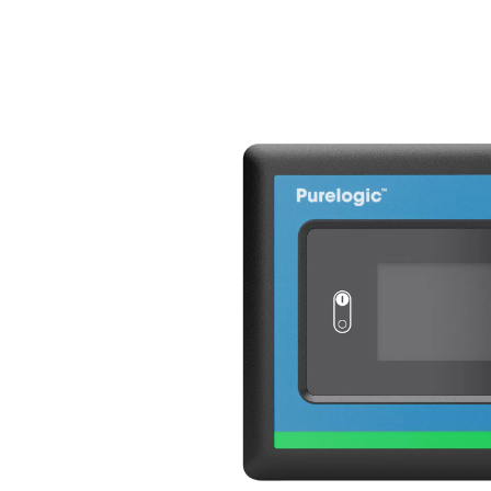
Solides strukturerte tørke
adsorpsjonstørkerteknologi, 
holdbarhet. I motsetning til
strukturerte tørkemiddel k
fremmer jevn luftstrøm og re
sikrer optimal kontakt med l
og forbedret tørkeytelse.
I tillegg har det strukturer
mot støvdannelse, et vanli
tilstoppe utstyret og kompr
minimerer Solides struktur
forbedrer den generelle effe
PH 90-690 HE-serien.