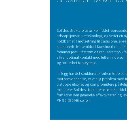
PH 90-690 HE adsorpsjonst
Vanligvis brukes hygrosko
mettet. PH 90-690 HE-ser
opprettholder et stabilt 
Strukturert t