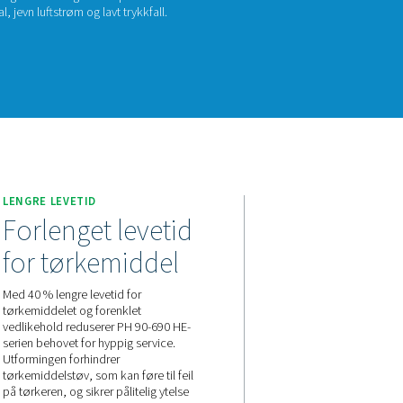
 90-690 HE
være det banebrytende strukturerte tørkemiddelet, tilbyr Pne
jonstørker enestående fordeler og lavest mulig eierskapskostna
n på markedet i dag med optimal, jevn luftstrøm og lavt trykkfal
akt oss for et pristilbud!
ON
LENGRE LEVETID
passe
Forlenget leve