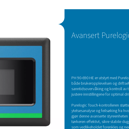
middel representerer et gjennombrudd innen
og setter en ny standard for effektivitet og
 tradisjonelle løse tørkemiddelperler er Solides
onstruert med en enhetlig, kompakt design som
duserer trykkfallet. Dette strukturerte formatet
uften, noe som fører til et svært stabilt duggpunkt
te tørkemiddelet lengre levetid og er motstandsdyktig
g problem med tradisjonelle tørkemidler som kan
omittere påliteligheten. Med sin robuste design
erte tørkemiddel vedlikeholdsbehovet, noe som
ktiviteten og levetiden til adsorpsjonstørkere som