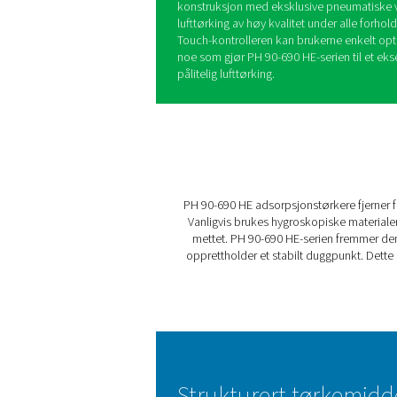
Pneumatechs PH 90-690 HE 
effektivitet og holdbarhet, 
ytelse. Denne serien er desi
tørkemiddel, og sikrer optim
en av de mest effektive tørk
PH HEs strukturerte tørkemid
tørkemiddelperler, noe som
muliggjør raskere og enklere
tørkemiddeldesignen støv, fo
produksjonspålitelighet med
PH HE er bygget for å utmer
konstruksjon med eksklusive
lufttørking av høy kvalitet u
Touch-kontrolleren kan bruke
noe som gjør PH 90-690 HE-se
pålitelig lufttørking.