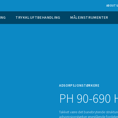
 GASGENERERING
TRYKKLUFTBEHANDLING
ADSOR