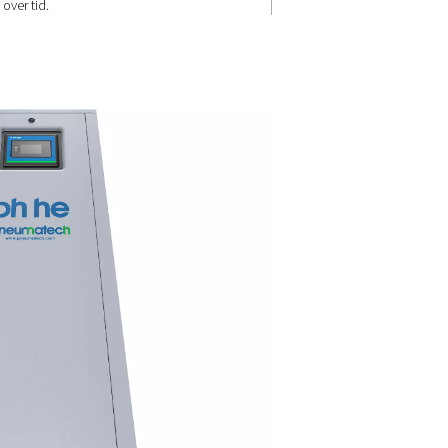
for tørkemidd
 krevende
Med 40 % lengre levetid for
ventiler for
tørkemiddelet og forenklet
kompakte
vedlikehold reduserer PH 90-6
algfri
serien behovet for hyppig servi
 modeller,
Utformingen forhindrer
løst i en
tørkemiddelstøv, som kan føre t
.
på tørkeren, og sikrer pålitelig 
over tid.