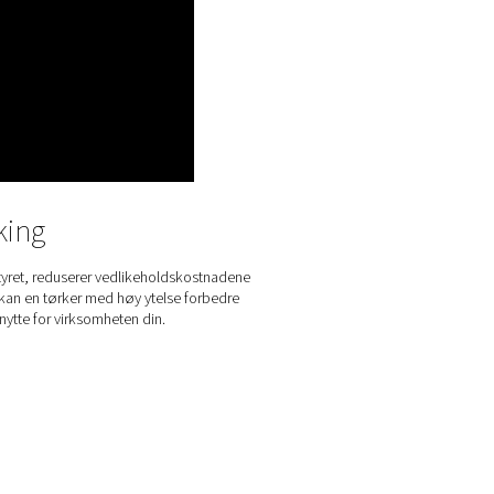
90-690 HE er utstyrt med Purelogic Touch-kontrolleren, som fo
e brukeropplevelsen og driftseffektiviteten. Dette intuitive grens
ntidsovervåking og kontroll av tørkerens ytelse, slik at brukern
ere innstillingene for optimal drift.
elogic Touch-kontrolleren støtter også fjerntilgang, noe som mu
lsesanalyse og feilsøking fra hvor som helst. Med sin brukerven
r denne avanserte styreenheten det mulig for operatørene å adm
keren effektivt, sikre stabile duggpunkter og energieffektivitet, 
 vedlikeholdet forenkles og nedetiden minimeres.