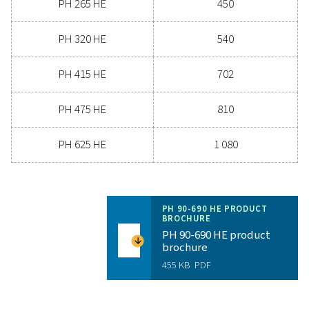
3
DÉBIT D'AIR NOMINAL À L'ENTRÉE DU SÉCHEUR (M
/H
144 - 1206
PRESSION TEMPÉRATURE D'ENTRÉE (°C)
60
Modèle
Version PDP -