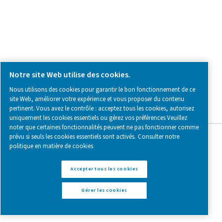
Sécheurs par adsorption sans chaleur rése