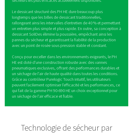
Sécheurs par adsorption sa
chaleur à profil extrudé PH 9
690 HE
La gamme de sécheurs par adsorption PH 90-690 HE d
Pneumatech offre une efficacité et une durabilité inégal