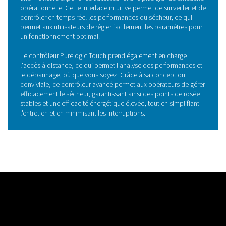
Contrairement aux billes de dessicant libres traditionnell
dessicant structuré SoliDes est conçu avec une concept
uniforme et compacte qui favorise un flux d’air uniforme 
ls pertes de pression. Ce format structuré garantit un co
optimal avec l’air, ce qui entraîne un point de rosée très 
des performances de séchage améliorées.
De plus, le dessicant structuré a une durée de vie prolo
résiste à la formation de poussière, un problème couran
les dessicants traditionnels qui peut obstruer l’équipem
compromettre la fiabilité. Grâce à sa conception robuste
dessicant structuré SoliDes minimise les besoins de
maintenance, améliorant ainsi l’efficacité globale et la l
des sécheurs par adsorption comme la gamme PH 90-6