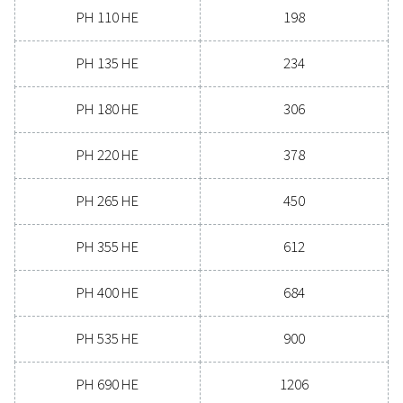
Découvrez les avantages 
séchage avancé de l’air
comprimé
Prêt à faire passer votre système d’air comprimé au 
supérieur ? Investir dans un sécheur de qualité garan
air propre et sec qui protège votre équipement, rédu
coûts de maintenance et augmente l’efficacité glob
Doté de fonctionnalités avancées conçues pour la fia
et les économies d’énergie, un sécheur hautes
performances peut considérablement améliorer 
opérations. Contactez-nous dès aujourd’hui et déc
comment la mise à niveau de votre solution de séch