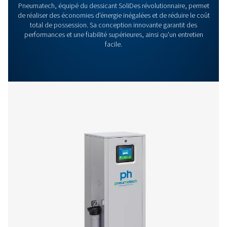
brochure
455 KB
PDF
Caractéristiques Et Avantages
Caractéristiques Générales :
Options
Nous contacter