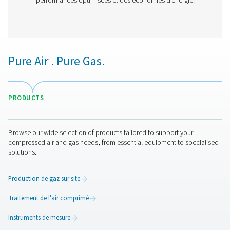
Sécheurs par adsorption sans chaleur extr
12-64HE
Le sécheur par adsorption sans chaleur PH 12-64 H
Pneumatech, équipé du dessicant SoliDes révolutionnai
de réaliser des économies d'énergie inégalées et de rédui
total de possession. Sa conception innovante garant
performances et une fiabilité supérieures, ainsi qu'un e
facile.