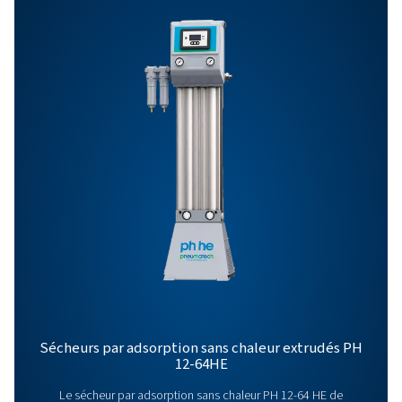
PH 265 HE
450
PH 320 HE
540
PH 415 HE
702
PH 475 HE
810
PH 625 HE
1 080
PH 90-690 HE PRO
BROCHURE
PH 90-690 HE pr