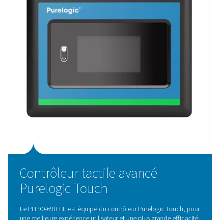
Dessicant structuré SoliDes
Le dessicant structuré SoliDes représente une avancée 
technologie des sécheurs par adsorption, établissant u
nouvelle norme en matière d’efficacité et de durabilité.