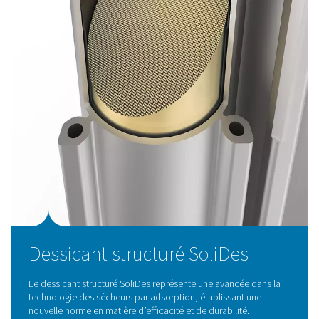
peuvent facilement optimiser l'efficacité et les perform
qui fait de la gamme PH 90-690 HE un choix exceptionn
un séchage de l'air efficace et fiable.
Technologie de sécheur p
adsorption
Les sécheurs par adsorption PH 90-690 HE éliminent l'
de l'air comprimé en le canalisant à travers un maté
dessicant qui absorbe la vapeur d'eau sans modifier sa s
On utilise généralement des matériaux hygroscopiques 
le gel de silice et l'alumine activée, qui peuvent être ré
l'aide d'air comprimé sec ou de chaleur externe une fois
La gamme PH 90-690 HE fait progresser cette technolo