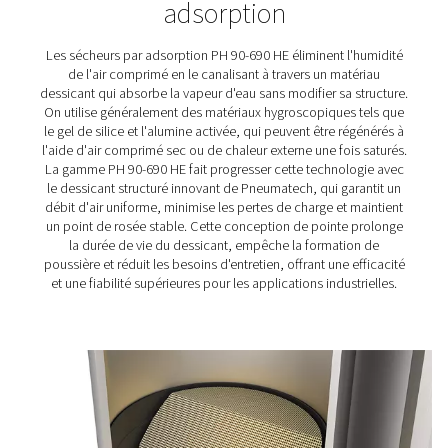
offrant à ses clients un faible coût de possession et des
performances fiables. Conçue avec un dessicant structu
SoliDes breveté innovant, cette gamme garantit un débit
optimal et une faible perte de charge, ce qui en fait l'un
sécheurs les plus efficaces actuellement disponibles.
Le dessicant structuré des PH HE dure beaucoup plus
longtemps que les billes de dessicant traditionnelles,
rallongeant ainsi les intervalles d'entretien de 40 % et p
un entretien plus simple et plus rapide. En outre, sa con
dessicant SoliDes élimine la poussière, empêchant ainsi
pannes du sécheur et garantissant la fiabilité de la prod
avec un point de rosée sous pression stable et constant
Conçu pour exceller dans les environnements exigeants,
HE est doté d'une construction robuste avec des vanne
pneumatiques exclusives, offrant des performances dur
un séchage de l'air de haute qualité dans toutes les cond
Grâce au contrôleur Purelogic Touch intuitif, les utilisate