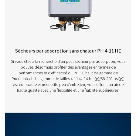
Modèle
Débit d'air no
l'entrée du s
3
(m
/h)
PH 100 HE
180
PH 140 HE
234
PH 165 HE
288
PH 215 HE
378