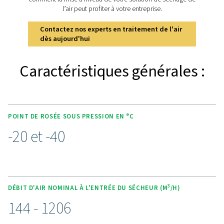
Contrôleur tactile avancé
Purelogic Touch
Le PH 90-690 HE est équipé du contrôleur Purelogic To
une meilleure expérience utilisateur et une plus grande e
opérationnelle. Cette interface intuitive permet de survei
contrôler en temps réel les performances du sécheur, ce
permet aux utilisateurs de régler facilement les paramèt
un fonctionnement optimal.
Le contrôleur Purelogic Touch prend également en char
l'accès à distance, ce qui permet l'analyse des perform
le dépannage, où que vous soyez. Grâce à sa concepti
conviviale, ce contrôleur avancé permet aux opérateurs