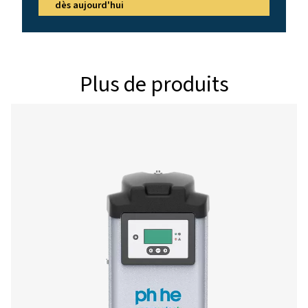
PH 265 HE
450
PH 355 HE
612
PH 400 HE
684
PH 535 HE
900
PH 690 HE
1206
Version PDP -