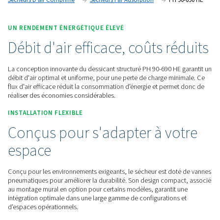
régulier et une faible chute de pression.
Contactez-nous pour obtenir un devis !
Accueil
Traitement De L'air Comprimé
Sécheurs D'air Comprimé
Sécheurs Par Adsorption
PH
UN RENDEMENT ÉNERGÉTIQUE ÉLEVÉ
Débit d'air efficace, coûts r
La conception innovante du dessicant structuré PH 90-690 H
débit d'air optimal et uniforme, pour une perte de charge m
flux d'air efficace réduit la consommation d'énergie et per