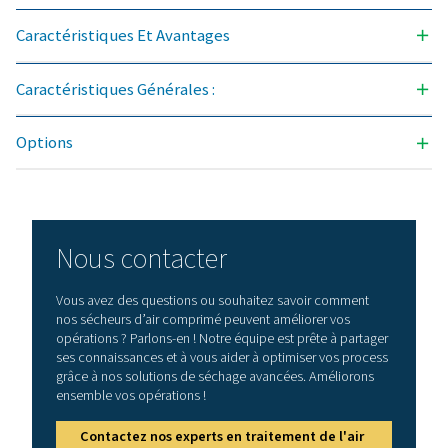
Débit d'air no
l'entrée du s
3
(m
/h)
PH 90 HE
144
PH 110 HE
198
PH 135 HE
234
PH 180 HE
306
PH 220 HE
378