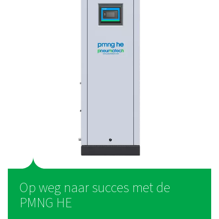
Opwekking van stikstof t
plaatse voor het oppompen
banden – de voorkeursoplos
Bedrijven met grote voertuigen, die grote afstanden afl
die aan hoge belastingen worden blootgesteld, moeten 
gebruiken om de banden op te blazen. De beste opti
deze bedrijven is om hun eigen stikstof ter plaatse 
wekken, wat verschillende belangrijke voordelen biedt
een kosteneffectievere oplossing die helpt om de uitg
verloop van tijd te verlagen. Doordat er geen stikstof in 
vloeibare stikstof hoeft te worden
geleverd, wordt ook de ecologische voetafdruk verl
Bovendien biedt opwekking op locatie meer controle 