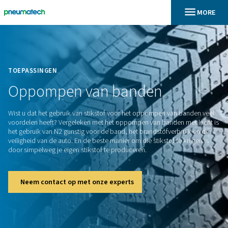
En
Home
TOEPASSINGEN
Oppompen
van
banden
Wist u dat het gebruik van stikstof voor het oppompen van 
voordelen heeft? Vergeleken met het oppompen van banden 
het gebruik van N2 gunstig voor de band, het brandstofverb
veiligheid van de auto. En de beste manier om die stikstof te 
door simpelweg je eigen stikstof te produceren.
Neem contact op met onze experts