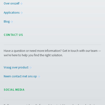
3 MB
PDF
Neem contact op
Neem contact met ons op met de details over uw
bandenvulvereisten, zoals uw stikstofverbruik of de gro
de generator die u wilt. Onze experts stellen vervolgens
oplossing voor u ter plaatse samen. Als u die informatie 
of hulp nodig hebt, staan ze klaar om u te helpen bij het
specificatieproces.
Neem nu contact op met onze stikstofexperts