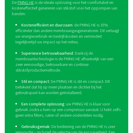
stikstoftoevoer, wat zorgt voor een consistente en bet
bron. Tot slot vereenvoudigt het de activiteiten doo
logistieke uitdagingen die gepaard gaan met externe le
weg te nemen.