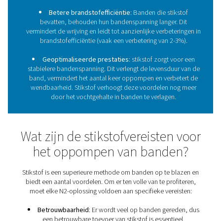
Welke rol speelt stikstof bij
oppompen van banden
Wat u in een band stopt, heeft een grote invloed op wat
haalt. Als inert en droog gas is stikstof (N2) daaro
verschillende redenen de ideale keuze voor het oppo
een band:
Verbeterde veiligheid
: Hoge snelheden of z
belastingen kunnen een band zwaar belasten en erto
dat deze explodeert. Het gebruik van stikstof elimine
risico, omdat het het zuurstofgehalte in de band be
Betere brandstofefficiëntie
: Banden die sti
bevatten, behouden hun bandenspanning langer.
vermindert de wrijving en leidt tot aanzienlijke verbete
brandstofefficiëntie (vaak een verbetering van 2-