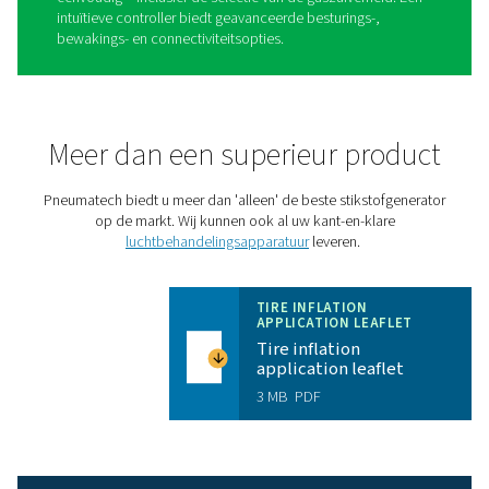
Op weg naar succes met de
PMNG HE
De
PMNG HE
is de ideale oplossing voor het comfortab
kosteneffectief genereren van stikstof voor het oppom
banden.
Kostenefficiënt en duurzaam
: de PMNG HE is 35