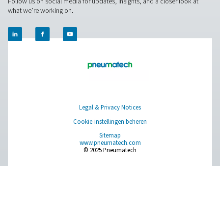
Pure air. Pure Gas
PRODUCTS
Browse our wide selection of products tailored to support 
compressed air and gas needs, from essential equipment to
solutions.
Gasproductie op locatie
Persluchtbehandeling