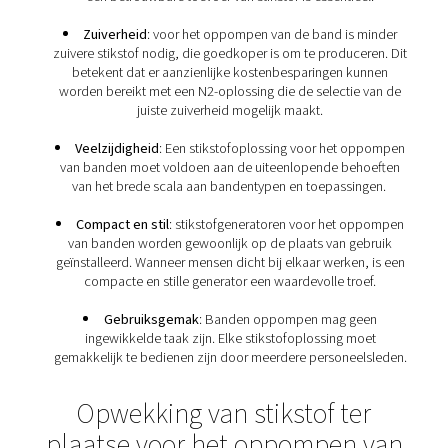
Geoptimaliseerde prestaties
: stikstof zorgt v
stabielere bandenspanning. Dit verlengt de levensduu
band, vermindert het aantal keer oppompen en verb
wendbaarheid. Stikstof verhoogt deze voordelen n
door het vochtgehalte in banden te verlagen.
Wat zijn de stikstofvereisten
het oppompen van bande
Stikstof is een superieure methode om banden op te b
biedt een aantal voordelen. Om er ten volle van te prof
moet elke N2-oplossing voldoen aan specifieke vere
Betrouwbaarheid
: Er wordt veel op banden gere
een betrouwbare toevoer van stikstof is essentie