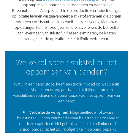
efficiëntie van het voertuig en stikstof biedt aanzien
voordelen ten opzichte van gewone lucht. Door gebr
maken van hoogzuivere stikstof kunnen bestuurder
consistentere bandenspanning handhaven, slijtage ver
en het brandstofverbruik verbeteren. Dit maakt het een 
keuze voor commerciële wagenparken, high-perfor
voertuigen en dagelijkse bestuurders die op zoek zijn 
langere levensduur van de banden.
De vraag naar
betrouwbare stikstofoplossingen
voo
oppompen van banden blijft toenemen en daar bli
Pneumatech uit. Als specialist in de productie van indust
op locatie leveren wij geavanceerde stikstofsystemen d
voor een consistente en kosteneffectieve levering. M
oplossingen kunnen bedrijven en dienstverleners de b
aan leveringen van stikstof in flessen elimineren, de 
verlagen en de operationele efficiëntie verbetere