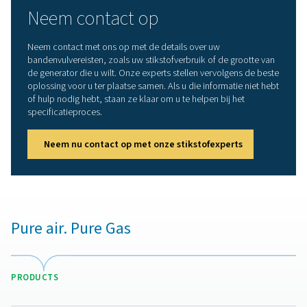
efficiënter dan andere membraangasgeneratoren. Dit 
uw energieverbruik en bedrijfskosten en vermindert
tegelijkertijd uw impact op het milieu.
Superieure betrouwbaarheid
: Dankzij de
membraantechnologie is de PMNG HE afhankelijk van
zeer eenvoudige, betrouwbare en continue
stikstofproductiemethode.
Stil en compact
: De PMNG HE is stil en compact. 
betekent dat hij op meer plaatsen en dichter bij het
gebruikspunt kan worden geïnstalleerd.
Een complete oplossing
: uw PMNG HE is klaar v
gebruik zodra u hem op een compressor aansluit. U h
geen extra filters, vaten of andere onderdelen nodig.
Gebruiksgemak
: De bediening van de PMNG HE i
eenvoudig – inclusief de selectie van de gaszuiverhei