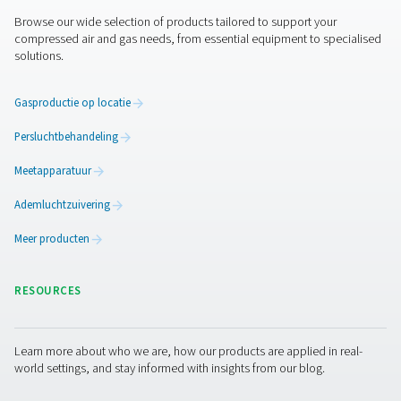
intuïtieve controller biedt geavanceerde besturings-,
bewakings- en connectiviteitsopties.
Meer dan een superieur pro
Pneumatech biedt u meer dan 'alleen' de beste stikstof
op de markt. Wij kunnen ook al uw kant-en-klar
luchtbehandelingsapparatuur
leveren.
TIRE INFLATION
APPLICATION LEAF
Tire inflation
application leafl