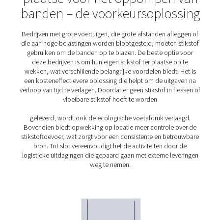
Zuiverheid
: voor het oppompen van de band is
zuivere stikstof nodig, die goedkoper is om te produc
betekent dat er aanzienlijke kostenbesparingen k
worden bereikt met een N2-oplossing die de selecti
juiste zuiverheid mogelijk maakt.
Veelzijdigheid
: Een stikstofoplossing voor het 
van banden moet voldoen aan de uiteenlopende be
van het brede scala aan bandentypen en toepassi
Compact en stil
: stikstofgeneratoren voor het 
van banden worden gewoonlijk op de plaats van g
geïnstalleerd. Wanneer mensen dicht bij elkaar werke
compacte en stille generator een waardevolle tr
Gebruiksgemak
: Banden oppompen mag g
ingewikkelde taak zijn. Elke stikstofoplossing m
gemakkelijk te bedienen zijn door meerdere persone