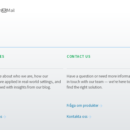
A
PPOG 1-137 PSA
r
Syrgasgeneratorer
den
PPOG 1-137 ger tillförlitlig
syreproduktion på plats med
ll en
hjälp av PSA-teknik. Den
 och
levererar syre av hög renhet
.
med lägre kostnader och
minskat miljöavtryck, vilket
ger överlägsen effektivitet och
hållbarhet som ett smart
alternativ till gasflaskor.