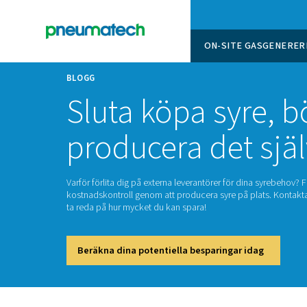
ON-SITE
BLOGG
Sluta köpa sy
producera det
Varför förlita dig på externa leverantörer för
kostnadskontroll genom att producera syre på 
ta reda på hur mycket du kan spara!