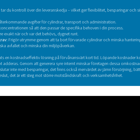
Undrar du vilket syre på pla
öra beräkningen. Vi tillhandahåller en skräddarsydd kostnadsan
verksamhet och dina ko
Kontakta våra Oxygen
å plats till det smartare valet?
 syre på plats tar du kontroll över din leveranskedja – vilket ger
r:
Säg farväl till återkommande avgifter för cylindrar, transport 