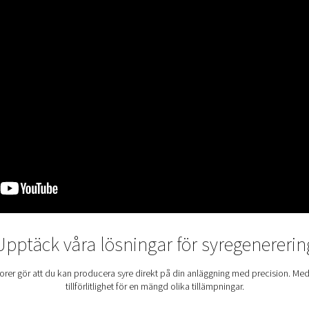
et:
Justera syrekoncentrationen så att den passar de specifika 
het:
Generera syre exakt när och var det behövs, dygnet runt.
 och utrymmeskrav:
Frigör utrymme genom att ta bort förvarade
gagångssätt:
Minska avfallet och minska din miljöpåverkan.
generering på plats en kostnadseffektiv lösning på förvånansvär
lagring kan snabbt adderas. Genom att generera syre internt m
ar. Fördelarna slutar inte med besparingar, det finns också mervä
tt ekonomiskt beslut, det är ett steg mot större motståndskraft