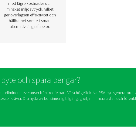
ade syregeneratorer gör att du kan producera syre direkt på din
tillförlitlighet för en mängd oli