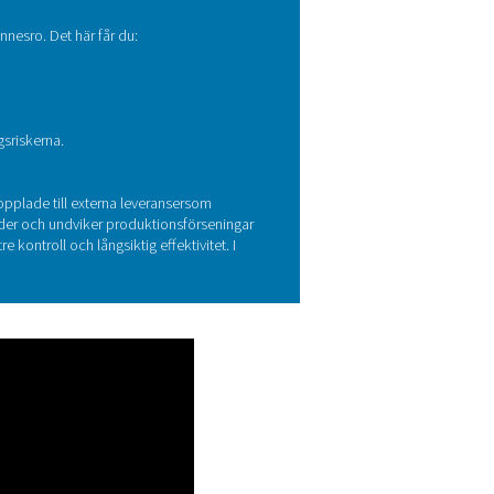
ts som kan rädda dig?
alys så att du kan se den verkliga inverkan syreproduktionen ka
stnader.
-experter
 flexibilitet, besparingar och sinnesro. Det här får du:
och administration.