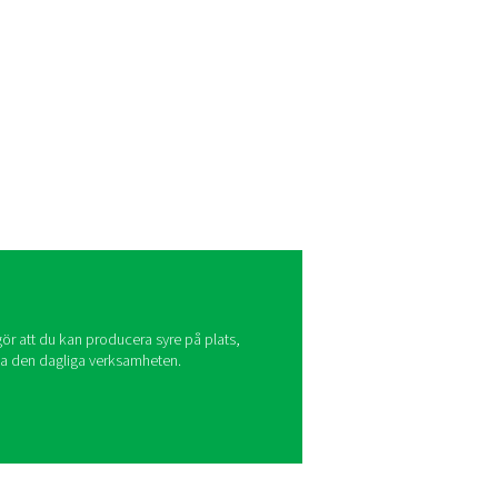
 anläggning med precision. Med hjälp av PSA-teknik ger de flexib
ka tillämpningar.