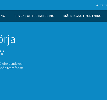
 GASGENERERING
TRYCKLUFTBEHANDLING
re, börja
 själv
 dina syrebehov? Få oberoende och
plats. Kontakta vårt team för att