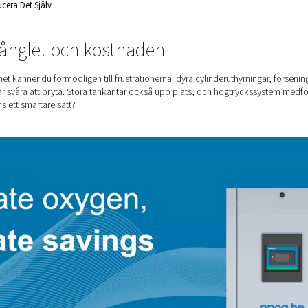
idag
Syre, Börja Producera Det Själv
 minska krånglet och kostnaden
v i din verksamhet känner du förmodligen till frustrationerna: dy
tiga avtal som är svåra att bryta. Stora tankar tar också upp
detta när det finns ett smartare sätt?