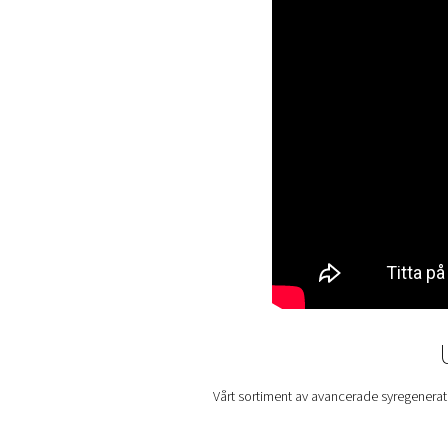
Anpassningsbar renh
Tillförlitlig tillgänglig
Förbättrad säkerhet
Miljövänligare tillvä
För många företag blir syre
hyresavtal, leveranser och 
orsakade av leveransstörning
slutändan är det inte bara e