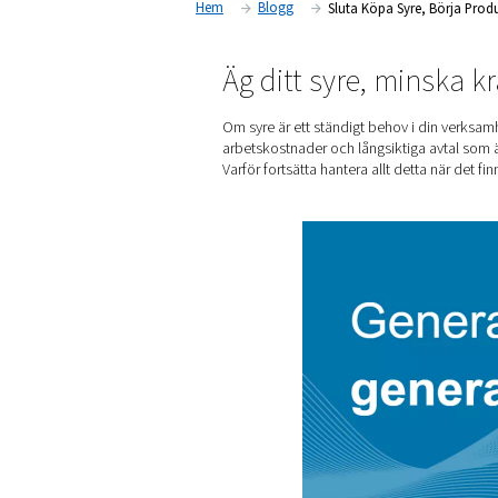
Beräkna dina potentiella besparingar 
Hem
Blogg
Sluta Köpa 
Äg ditt syre,
Om syre är ett ständigt beho
arbetskostnader och långsik
Varför fortsätta hantera allt 