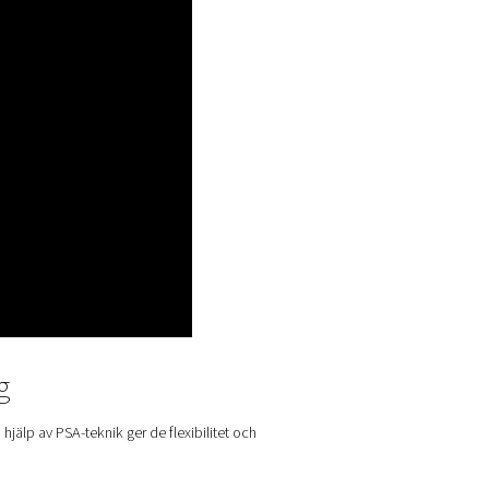
behoven i din process.
 cylindrar och minska hanteringsriskerna.
t kort tid. Löpande kostnader kopplade till externa leveranser
inskar företagen dessa omkostnader och undviker produktionsfö
rdet av jämn försörjning, bättre kontroll och långsiktig effektiv
 och verksamhetsfrihet.