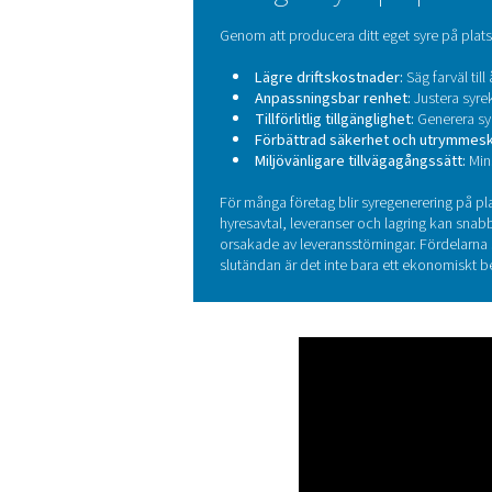
Kontakta oss och låt oss g
Vad gör syre p
Genom att producera ditt eget
Lägre driftskostnade