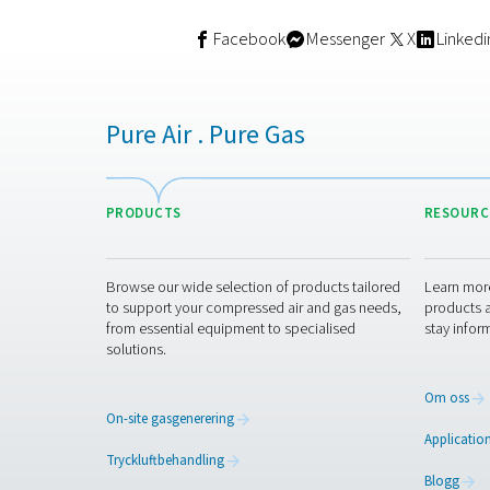
PPOG 2-18 HE PS
syrgasgeneratore
PPOG 2-18 HE levererar 
syrevolym, renhet och
tillförlitlighet du behöver ti
avsevärt minskad kostnad
mindre miljöpåverkan