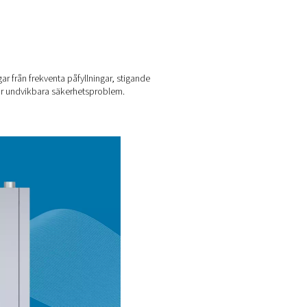
ra cylinderuthyrningar, förseningar från frekventa påfyllningar, 
 plats, och högtryckssystem medför undvikbara säkerhetsproblem