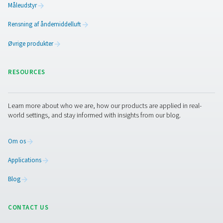
PPOG 1-137 leverer pålidelig iltproduktion på stedet ved
PSA-teknologi. Den leverer ilt af høj renhed med la
omkostninger og et reduceret miljøaftryk og tilbyder o
effektivitet og holdbarhed som et smart alternativ til ga
Er du klar til at foretage et sk
og spare penge?
Få fuld kontrol over din iltforsyning ved at fjerne
tredjepartsleverancer. Vores højeffektive PSA-iltgenerato
dig mulighed for at producere ilt på stedet, skræddersyet