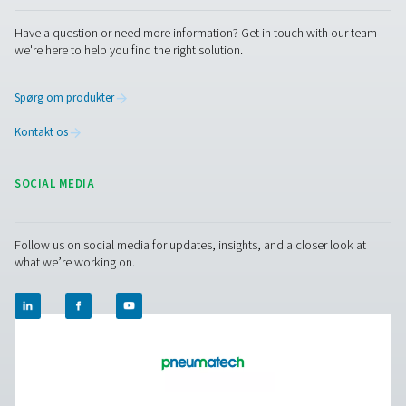
renhed, dine processer kræver. Drag fordel af kontinuerl
tilgængelighed, minimer spild, og forenkler den daglige d
Få din personlige iltplan
Facebook
Messenger
X
Linkedin
Mail
Pure Air . Pure Gas
PRODUCTS