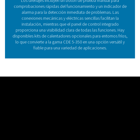
El papel esencial de los
purgadores de condensado
los sistemas de aire compri
Los purgadores de condensado de aire comprim
desempeñan un papel fundamental a la hora de mant
eficiencia y fiabilidad de los sistemas de aire comprim
eliminar la humedad y los contaminantes acumulados
drenajes evitan daños en los equipos posteriores, mini
riesgo de corrosión y garantizan una calidad del aire c
Diseñados tanto para sistemas lubricados con aceit
exentos de aceite, descargan automáticamente el co
sin interrumpir el funcionamiento del sistema. Los dre
de pérdida cero de Pneumatech van un paso más allá al
la pérdida de aire durante el drenaje, mejorando la efi
energética y manteniendo un rendimiento perfecto. E
convierte en una solución esencial para optimizar los 
de aire comprimido en una amplia gama de aplicaci