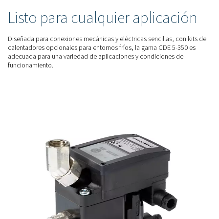
Al eliminar el condensado sin desperdiciar aire comprimido,
de pérdida cero CDE 5-350 mejoran significativamente el ah
energético, reduciendo los costes operativos.
RENDIMIENTO FIABLE
Diseño fiable e inteligente
Características como un circuito de control automatizado, 
de alarma y un botón de prueba manual garantizan un rendi
y una supervisión sencilla, lo que minimiza el riesgo de tie
inactividad.
INSTALACIÓN FLEXIBLE
Listo para cualquier aplica
Diseñada para conexiones mecánicas y eléctricas sencillas, 