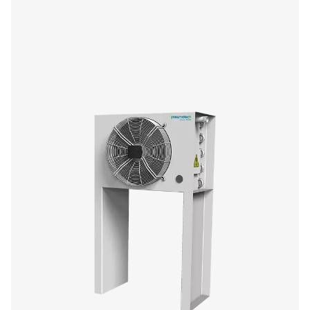
Purgadores mecánicos de boya CDF
Los purgadores de flotador CDF de Pneumatech eli
automáticamente el condensado sin pérdida de aire, 