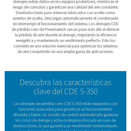
obstruidas, garantizan un rendimiento fiable en condic
exigentes. Un indicador de alarma integrado y un botón
prueba manual facilitan la supervisión y el mantenimien
mientras que el panel de control fácil de usar muestra
claramente todas las funciones de drenaje.
Diseñados tanto para sistemas lubricados con aceite 
exentos de aceite, los drenajes CDE 5-350 son fáciles de
y adaptables a diversas configuraciones. Para entornos
propensos a la congelación, los kits de calentadores
opcionales garantizan un rendimiento constante. Al ofr
durabilidad y eficiencia, estos drenajes proporcionan u
solución práctica y fiable para mantener la fiabilidad de
de aire comprimido.