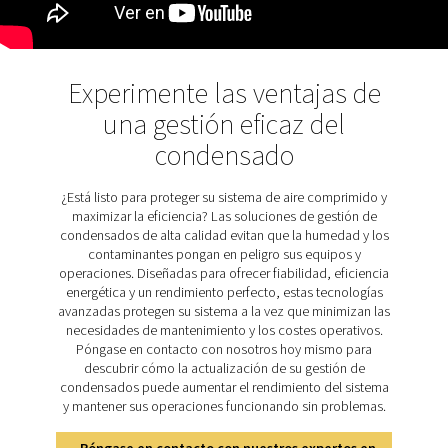
Descubra las característi
clave del CDE 5-350
Los drenajes de pérdida cero CDE 5-350 están equip
funciones avanzadas para garantizar un funcionam
eficiente y fiable. Un circuito de control automatizado
los ciclos de drenaje y activa la limpieza forzada en 
obstrucciones, lo que garantiza un rendimiento ininter
Los drenajes incluyen un botón de prueba manual 
comprobaciones rápidas del funcionamiento y un indi
alarma para la detección inmediata de problemas.
conexiones mecánicas y eléctricas sencillas facilita
instalación, mientras que el panel de control integ