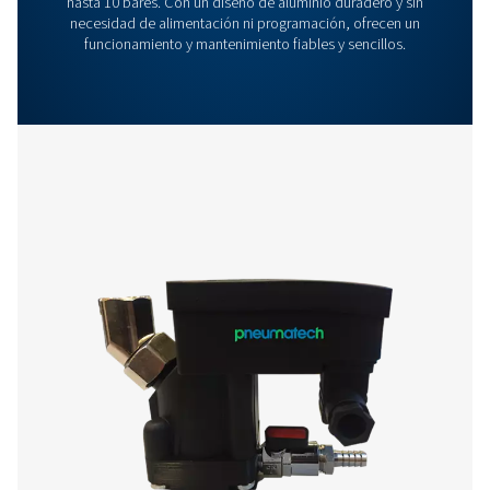
ayudarle a optimizar sus procesos con nuestros sist
innovadores y fiables. ¡Protejamos su equipo y
aumentemos su eficiencia juntos!
Póngase en contacto con nuestros expertos
gestión de condensados
Más productos