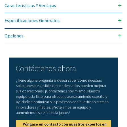
CAPACIDAD DE DRENAJE NOMINAL (L/H)
2 - 200
CONEXIÓN (G/NPT)
1/2"