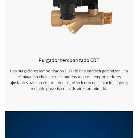
CDE 150
9600
90
CDE 350
18000
200
CDE 5-350 PRODUC
BROCHURE
CDE 5-350 produ
brochure
462 KB
PDF