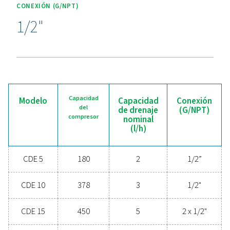
Experimente las ventajas 
una gestión eficaz del
condensado
¿Está listo para proteger su sistema de aire compri
maximizar la eficiencia? Las soluciones de gestió
condensados de alta calidad evitan que la humedad
contaminantes pongan en peligro sus equipos 
operaciones. Diseñadas para ofrecer fiabilidad, efic
energética y un rendimiento perfecto, estas tecnol
avanzadas protegen su sistema a la vez que minimiz
necesidades de mantenimiento y los costes operat
Póngase en contacto con nosotros hoy mismo p