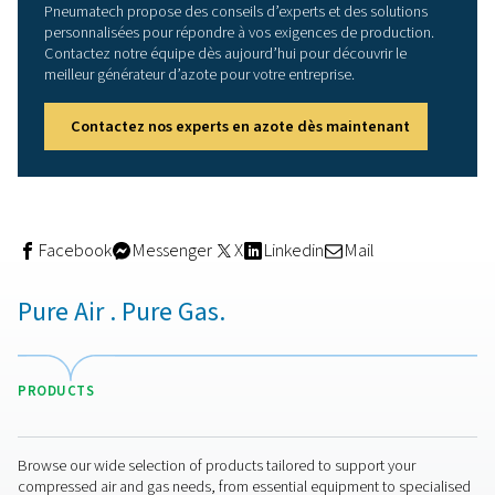
donne à Thermal Trend un contrôle total sur ses proces
fabrication. Cette flexibilité permet d’optimiser les flux 
production, de s’adapter aux changements de la deman
soutenir la croissance opérationnelle.
Retour direct du propriétair
Thermal Trend
« Passer à notre propre production d’azote avec le gé
PPNG 650 HE a été une décision révolutionnaire pour 
Cela nous a donné de l’indépendance, une efficacité a
des opérations simplifiées. Le générateur est facile à uti
nous permet d’adapter la production d’azote exactem
besoins. »