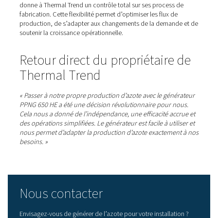
1. Indépendance et fiabilité totales de l’approvision
En éliminant la dépendance vis-à-vis des fournisseurs d
externes, Thermal Trend s’est assuré un contrôle total d
approvisionnement. Cette indépendance élimine les risq
aux retards de livraison, aux fluctuations de prix et aux
perturbations de la chaîne d’approvisionnement, garant
une production stable et ininterrompue.
2• Economies notables.
Alors que les prix de l’azote ne cessent d’augmenter, la
production de gaz sur site a permis de réaliser d’impor
économies financières. En éliminant les coûts liés aux
fournisseurs tiers, l’entreprise a non seulement amélioré
efficacité opérationnelle, mais aussi sa compétitivité sur
marché.
3. Plus grande flexibilité et contrôle des process
La possibilité d’ajuster la production d’azote en temps r