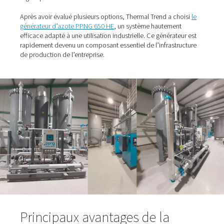
Pourquoi Thermal Trend a c
la production d’azote en int
La décision de commencer à produire de l’azote sur site
motivée par la nécessité de fournir un nouveau four de 
qui nécessite jusqu’à 210 m³/h d’azote à une pureté de
%. Répondre à cette demande de manière fiable et rent
avec des fournisseurs externes posait des défis financier
logistiques.
Après avoir évalué plusieurs options, Thermal Trend a c
générateur d’azote PPNG 650 HE
, un système hautemen
efficace adapté à une utilisation industrielle. Ce générat
rapidement devenu un composant essentiel de l’infrastr
de production de l’entreprise.