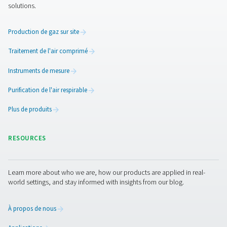
Nous contacter
Envisagez-vous de générer de l’azote pour votre installa
Pneumatech propose des conseils d’experts et des solu
personnalisées pour répondre à vos exigences de produ
Contactez notre équipe dès aujourd’hui pour découvrir 
meilleur générateur d’azote pour votre entreprise.
Contactez nos experts en azote dès maintena
Facebook
Messenger
X
Linkedin
Mail