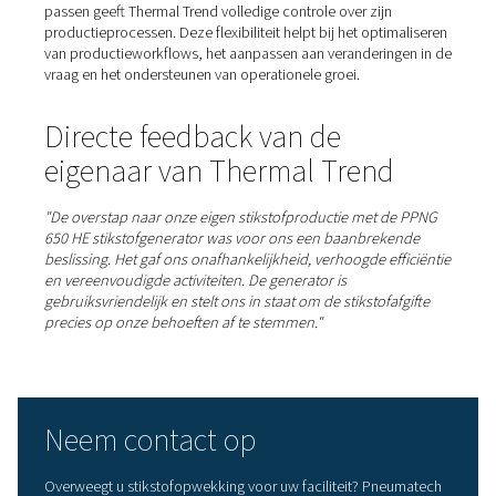
1. Volledige leveringsonafhankelijkheid en betrouwb
Door de afhankelijkheid van externe stikstofleveranciers
elimineren, heeft Thermal Trend volledige controle over 
toevoer. Deze onafhankelijkheid elimineert risico's met
betrekking tot leveringsvertragingen, prijsschommeling
verstoringen van de toeleveringsketen, waardoor een st
ononderbroken productie wordt gegarandeerd.
• Aanzienlijke kostenbesparingen.
Aangezien de stikstofprijzen voortdurend stijgen, heeft
productie van stikstof op locatie aanzienlijke financiële
besparingen opgeleverd. Door de leveringskosten van 
weg te nemen, heeft het bedrijf niet alleen de operation
efficiëntie verbeterd, maar ook zijn concurrentievermo
markt verbeterd.
3. Meer flexibiliteit en procescontrole
De mogelijkheid om de stikstofproductie in realtime aan