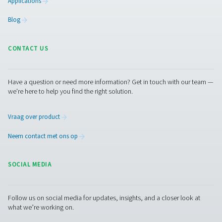
Pure Air . Pure Gas
PRODUCTS
Browse our wide selection of products tailored to support 
compressed air and gas needs, from essential equipment to
solutions.
Gasproductie op locatie
Persluchtbehandeling
Meetapparatuur
Ademluchtzuivering