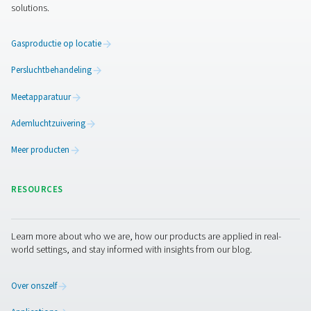
Neem contact op
Overweegt u stikstofopwekking voor uw faciliteit? Pne
biedt deskundige begeleiding en aangepaste oplossing
aan uw productievereisten voldoen. Neem vandaag nog
op met ons team om de beste stikstofgenerator voor uw
te ontdekken.
Neem contact op met onze stikstofexperts
Facebook
Messenger
X
Linkedin
Mail