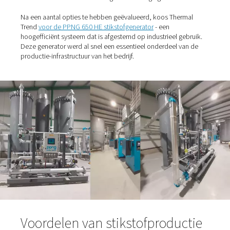
Waarom Thermal Trend koo
voor stikstofproductie op loc
De beslissing om ter plaatse met de productie van stikst
beginnen, werd gedreven door de noodzaak om een n
soldeeroven te leveren, waarvoor tot 210 m³/u stikstof
zuiverheid van 99,999% nodig is. Betrouwbaar en
kosteneffectief inspelen op deze vraag met externe leve
vormde zowel financiële als logistieke uitdagingen.
Na een aantal opties te hebben geëvalueerd, koos Ther
Trend
voor de PPNG 650 HE stikstofgenerator
- een
hoogefficiënt systeem dat is afgestemd op industrieel g
Deze generator werd al snel een essentieel onderdeel v
productie-infrastructuur van het bedrijf.