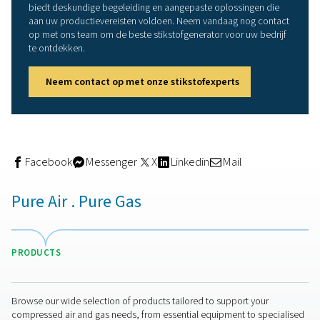
passen geeft Thermal Trend volledige controle over zijn
productieprocessen. Deze flexibiliteit helpt bij het opti
van productieworkflows, het aanpassen aan veranderin
vraag en het ondersteunen van operationele groei.
Directe feedback van de
eigenaar van Thermal Trend
"De overstap naar onze eigen stikstofproductie met d
650 HE stikstofgenerator was voor ons een baanbrek
beslissing. Het gaf ons onafhankelijkheid, verhoogde ef
en vereenvoudigde activiteiten. De generator is
gebruiksvriendelijk en stelt ons in staat om de stikstofa
precies op onze behoeften af te stemmen."