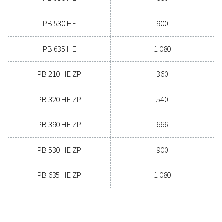
l’air peut profiter à votre entreprise.
Contactez nos experts en traitement de l'ai
dès aujourd'hui
Caractéristiques général
POINT DE ROSÉE SOUS PRESSION EN °C
-40 et -70