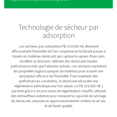
et soufflante refroidisseme
par purge /zéro purge
La gamme de sécheurs par adsorption PB 210-635 HE e
conçue pour les clients qui exigent à la fois une efficaci
énergétique exceptionnelle et une pureté de l'air de poin
en maintenant les coûts du cycle de vie au plus bas. Ce
sécheurs utilisent une technologie innovante régénérati
chaleur avec soufflante pour éliminer l'humidité du dess
sans aucune perte d'air pendant la régénération, et les
Zero Purge permettent d'économiser encore plus d'arge
éliminant les pertes de purge pendant le refroidissement
possibilité d'atteindre des points de rosée très bas, jus
-40°C/-40°F en standard et -70°C/-94°F en option, cett
garantit les normes de qualité de l'air les plus élevées po
applications sensibles.
Les sécheurs PB sont conçus pour résister aux environ