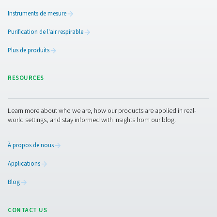
Les sécheurs sans chaleur PH 55-420 HE fournissent un air
avec un PDP de 70 °C, pour une protection optimal
l'équipement. Conçus pour être efficaces, ils minimisent 
de charge et optimisent l'utilisation de l'air de purge. 
corps en aluminium durables, des filtres préfiltres et pos
standards et des options de contrôle avancés comme Pu
ces sécheurs offrent un séchage de l'air fiable, ha
performances et une surveillance fluide.