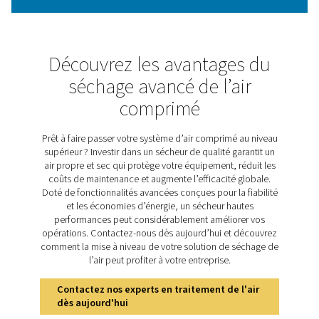
efficacement l'humidité de l'air comprimé en le faisant
travers un matériau dessicant qui capture la vapeur d'
modifier sa structure. Utilisant des dessicants hau
performances tels que l'alumine activée, ces sécheurs e
les propriétés hygroscopiques du matériau pour assu
absorption efficace de l'humidité. Pour maintenir 
performances constantes, le dessicant nécessite 
régénération périodique une fois saturé. Le PB 210-6
parvient grâce à un processus de régénération chauffé, 
des réchauffeurs externes pour restaurer la capacité d
du dessicant, assurant un approvisionnement continu en
et de haute qualité.
Découvrez les principale