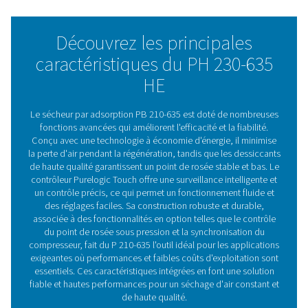
difficiles, avec des réservoirs à revêtement robuste qui o
durabilité et protection. La préfiltration et la post filtrati
standard maintiennent la pureté de l'air, tandis que le c
Purelogic Touch permet une surveillance et un contrôle 
temps réel, en ajustant des paramètres tels que le point
rosée, la régénération et le refroidissement pour optimi
l'efficacité. Grâce à sa conception intelligente, la gam
210-635 HE propose un séchage fiable et performant q
à la fois aux objectifs opérationnels et économiques da
large éventail d'applications exigeantes.
Technologie de sécheur p
adsorption
Les sécheurs par adsorption PB 210-635 HE élimi