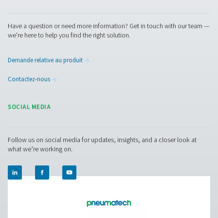
Sécheurs par adsorption sans chaleur à profil
PH 55-550S