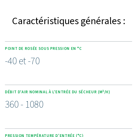
caractéristiques du PH 230
HE
Le sécheur par adsorption PB 210-635 est doté de no
fonctions avancées qui améliorent l'efficacité et la fiab
Conçu avec une technologie à économie d'énergie, il 
la perte d'air pendant la régénération, tandis que les de
de haute qualité garantissent un point de rosée stable e
contrôleur Purelogic Touch offre une surveillance intell
un contrôle précis, ce qui permet un fonctionnement f
des réglages faciles. Sa construction robuste et dur
associée à des fonctionnalités en option telles que le 
du point de rosée sous pression et la synchronisati
compresseur, fait du P 210-635 l'outil idéal pour les app
exigeantes où performances et faibles coûts d'exploita
essentiels. Ces caractéristiques intégrées en font une 
fiable et hautes performances pour un séchage d'air co
de haute qualité.