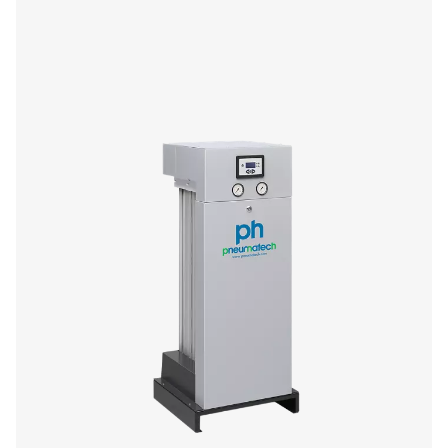
soufflante : refroidissement par air de purge
Purge - PB 760-7400 HE
La gamme PB 760-7400 HE de Pneumatech offre un sé
l'air haut de gamme avec de faibles coûts d'exploitation 
de rosée standard de -40 °C (-70 °C en option). Conçu 
efficace et fiable, il fournit jusqu'à 12 600 m³/h dans les
purge par soufflante et à zéro purge, avec une techno
séchage par adsorption avancée, une faible perte de cha
dispositifs de contrôle permettant d'économiser l'énergi
applications exigeantes.