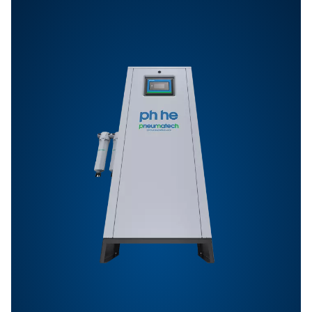
Caractéristiques Et Avantages
Caractéristiques Générales :
Options
Nous contacter
Vous avez des questions ou souhaitez savoir comme
nos sécheurs d’air comprimé peuvent améliorer vos
opérations ? Parlons-en ! Notre équipe est prête à pa
ses connaissances et à vous aider à optimiser vos p