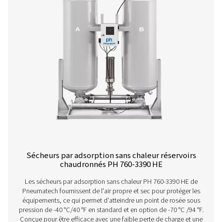
Sécheurs par adsorption sans chaleur à profil
PH 90-690 HE
Grâce à son dessicant SoliDe révolutionnaire, le séch
adsorption PH 45-690 HE de Pneumatech offre des avan
précédent et le coût d'exploitation le plus bas. Il s'agit du
plus efficace actuellement disponible sur le marché, ave
d'air optimal et régulier et une faible chute de pres