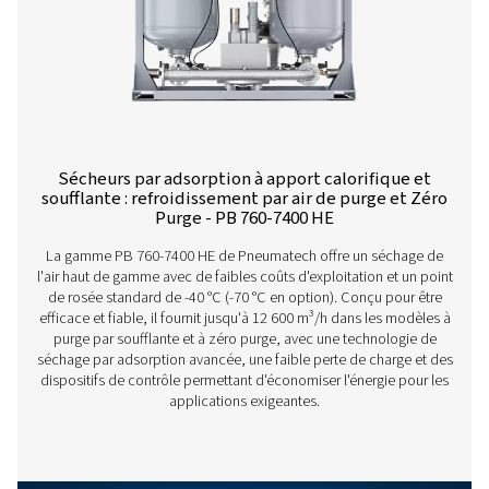
PB 635 HE
1 080
PB 210 HE ZP
360
PB 320 HE ZP
540
PB 390 HE ZP
666
PB 530 HE ZP
900
PB 635 HE ZP
1 080