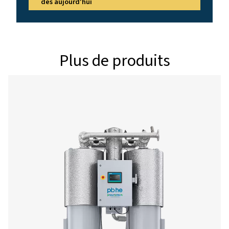
Modèle
Version PDP -
Débit d'air no
l'entrée du s
3
(m
/h)
PB 210 HE
360
PB 320 HE
540
PB 390 HE
666
PB 530 HE
900