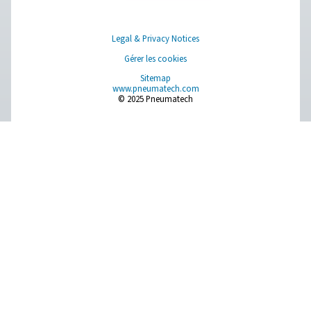
La gamme PH 55-550 S garantit un air propre et sec a
conception robuste et des fonctions avancées. Fonct
jusqu'à 14 bar(g)/203 psi(g), ils offrent deux variantes P
/-4 °F et -40 °C /-40 °F), une régulation rapide des vann
élimination efficace de l'humidité. Les filtres amont et
standard, ainsi que le fonctionnement optimisé et les
intuitives, garantissent fiabilité et rentabilité.