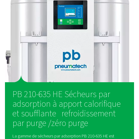
Intelligent et sans tracas
Le contrôleur Purelogic Touch permet un contrôle et une sur
temps réel, tandis que la conception robuste et l'efficacité 
réduisent les besoins de maintenance, garantissant ainsi de
performances durables et sans souci, même dans des envi
difficiles.<br>