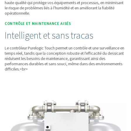
La gamme PB 210-635 HE permet de réaliser d'importantes
d'énergie grâce à des fonctions de gestion avancées telles q
synchronisation du compresseur et la technologie zéro purg
permettent d'éliminer les pertes d'air inutiles et de réduire l
cycle de vie.
QUALITÉ DE L'AIR FIABLE
Pureté et performances de l
constantes
Capables de fournir un point de rosée stable et à basse pre
standard, les sécheurs PB 210-635 HE garantissent un air co
haute qualité qui protège vos équipements et processus, en
le risque de problèmes liés à l'humidité et en améliorant la fi
opérationnelle.
CONTRÔLE ET MAINTENANCE AISÉS