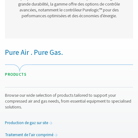
Sécheurs par adsorption sans chaleur à profil
PH 55-420 HE