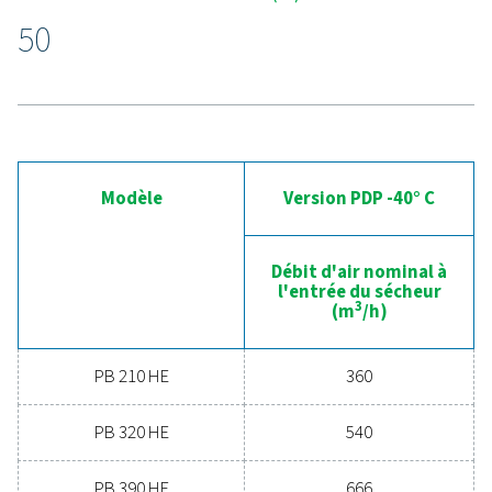
Découvrez les avantages 
séchage avancé de l’air
comprimé
Prêt à faire passer votre système d’air comprimé au 
supérieur ? Investir dans un sécheur de qualité garan
air propre et sec qui protège votre équipement, rédu
coûts de maintenance et augmente l’efficacité glob
Doté de fonctionnalités avancées conçues pour la fia
et les économies d’énergie, un sécheur hautes
performances peut considérablement améliorer 
opérations. Contactez-nous dès aujourd’hui et déc
comment la mise à niveau de votre solution de séch