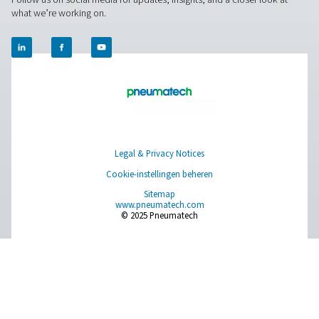
Pure air. Pure Gas
PRODUCTS
Browse our wide selection of products tailored to support 
compressed air and gas needs, from essential equipment to
solutions.
Gasproductie op locatie
Persluchtbehandeling