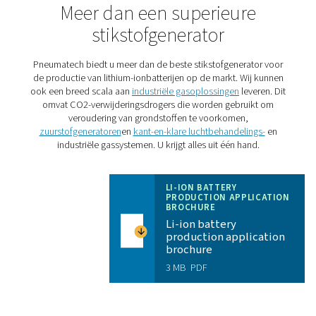
De
PPNG HE
is de premium PSA-stikstofgenerator met 
debiet van Pneumatech, die productiefaciliteiten voor li
ionbatterijen een alles-in-één oplossing biedt met super
betrouwbaarheid en kostenbesparingen:
Hoge zuiverheid
: de PPNG HE produceert de ho
stikstofzuiverheid die vereist is voor de productie van
batterijen, tot 99,999% indien nodig.
Kostenbesparingen
: De PPNG HE biedt de beste
efficiëntie in zijn klasse om de energiekosten voor de
productie van hoogzuivere stikstof tot een minimum t
beperken.
Eén geïntegreerde oplossing
: één PPNG HE kan
stikstofstroom produceren die nodig is voor de produ
accu's. Hierdoor is het niet meer nodig om meerdere
eenheden te combineren, wat een duurdere, minder ef
en minder stabiele oplossing is.