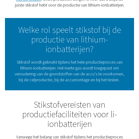
wereldeconomie en stikstof speelt een belangrijke rol
productie. Een van de belangrijkste toepassingen va
oplaadbare batterijen is in elektrische auto's. Het is ee
manieren waarop ze ons helpen om onze afhankelijkh
fossiele brandstoffen te verminderen.
De geavanceerde Li-ion-industrie heeft innovatie
stikstofoplossingen nodig. Dit is een gebied waar Pn
uitblinkt. Wij zijn gespecialiseerd in de
productie van in
gas op locatie
. Onze producten zorgen ervoor dat u al
juiste stikstof hebt voor de productie van lithium-ionbat
Welke rol speelt stikstof bi
productie van lithium-
ionbatterijen?