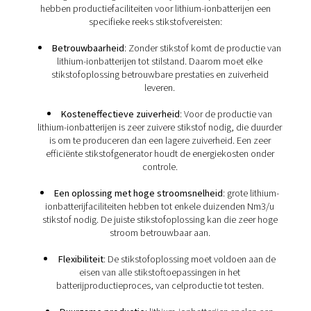
Stikstof wordt gebruikt tijdens het hele productiepro
lithium-ionbatterijen. Het inerte gas wordt toegepa
veroudering van de grondstoffen van de accu's te vo
bij de celproductie, bij de accumontage en bij het t
Stikstofvereisten van
productiefaciliteiten voor l
ionbatterijen
Vanwege het belang van stikstof tijdens het producti
hebben productiefaciliteiten voor lithium-ionbatterij
specifieke reeks stikstofvereisten:
Betrouwbaarheid
: Zonder stikstof komt de prod
lithium-ionbatterijen tot stilstand. Daarom moet 