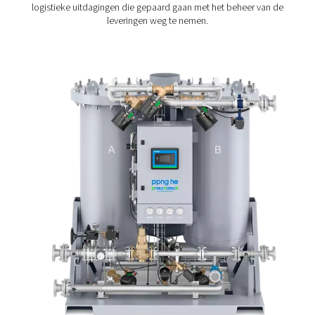
Duurzame productie
: lithium-ionbatterijen spe
essentiële rol bij het verlagen van de milieu-impact 
leven en de productie in de 21e eeuw. Natuurlijk moe
productie ervan duurzaam zijn.
Opwekking van stikstof o
locatie voor de productie 
lithium-ionbatterijen – d
voorkeursoplossing
Veel productiefaciliteiten voor li-ionbatterijen kopen n
hun stikstof, hoewel het opwekken van gas ter plaat
voordelen biedt. Stikstofopwekking op locatie is 
kostenefficiëntere oplossing, waardoor faciliteiten gel
besparen. Het maakt ook leveringen van stikstof in fle
vloeibare stikstof overbodig, waardoor de algehele ec