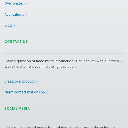
3 MB
PDF
Neem contact op
Neem contact met ons op met de details van uw
productiefaciliteit voor lithium-ionbatterijen en onze ex
stellen voor u de beste oplossing op locatie samen. Als 
informatie niet hebt of hulp nodig hebt, staan ze klaar o
helpen bij het specificatieproces.
Neem nu contact op met onze stikstofexperts