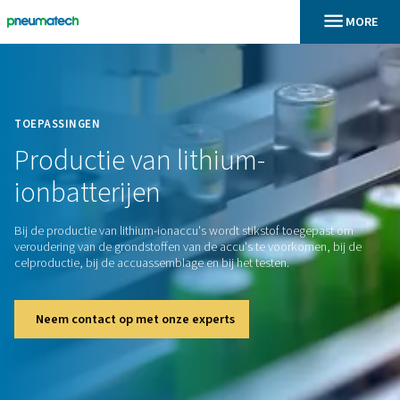
En
Home
TOEPASSINGEN
Productie
van
lithium-
ionbatterijen
Bij de productie van lithium-ionaccu's wordt stikstof toege
veroudering van de grondstoffen van de accu's te voorkomen
celproductie, bij de accuassemblage en bij het testen.
Neem contact op met onze experts