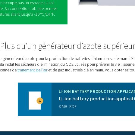
eur d’azote PSA haut débit haut de gamme de
tallations de production de batteries lithium-ion
 une fiabilité supérieure et des économies :
G HE produit la pureté élevée de l’azote requise
teries, jusqu’à 99,999 % si nécessaire.
HE offre le meilleur rendement de sa catégorie
es coûts énergétiques liés à la production d’azote
e
: un PPNG HE peut produire le débit élevé
oduction de batteries. Cela élimine le besoin de
, ce qui est une solution plus coûteuse, moins
ion d’azote sur site élimine les émissions liées au
’efficacité énergétique du PPNG HE contribue
n plus verte.