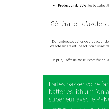
En raison de l’importance
Fiabilité
: sans azot
Pureté économique
Une solution à haut 
Flexibilité
: la soluti
Production durable