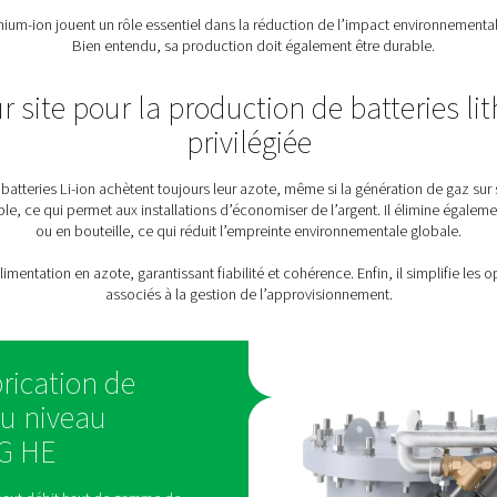
 de l’azote tout au long du processus de fabrication, les insta
d’exigences en matière 
e, la production de batteries lithium-ion s’arrête. C’est pourquo
: la fabrication de batteries Li-ion nécessite de l’azote de haut
d’azote hautement efficace permettra de maî
débit
: les grandes installations de batteries lithium-ion ont b
gérer de manière fiable ce dé
on d’azote doit répondre aux exigences de toutes les applicatio
des cellules aux t
: les batteries lithium-ion jouent un rôle essentiel dans la réduc
Bien entendu, sa production doit é