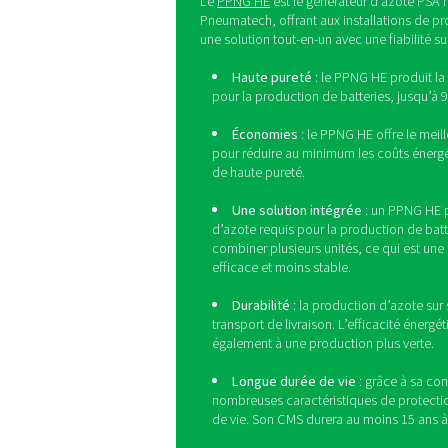
Génération d’
De nombreuses usines de p
d’azote sur site est une so
De plus, il offre un meille
Faites passer 
batteries lith
supérieur ave