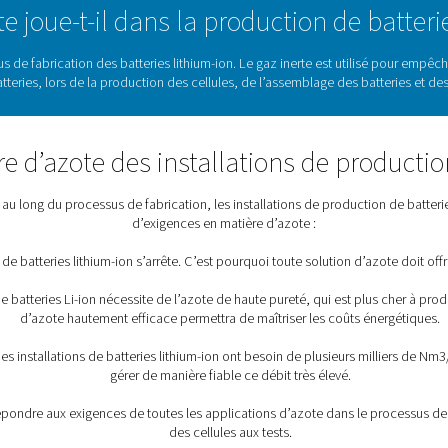
(Li-ion) jouent un rôle essentiel dans l'économie mondiale, et l'a
batteries rechargeables est la voiture électrique. C'est l'une d
combustibles fossi
lithium-ion nécessite des solutions d’azote innovantes. C’est
striel sur site
. Nos produits garantissent que vous disposez to
ôle l’azote joue-t-il dans la prod
 long du processus de fabrication des batteries lithium-ion. Le g
des batteries, lors de la production des cellules, de l
n matière d’azote des installatio