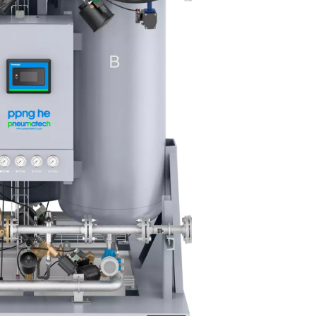
 de batteries lithium-ion – la so
ée
me si la génération de gaz sur site offre plus d’avantages. La 
r de l’argent. Il élimine également le besoin d’acheminer de l’a
e environnementale globale.
ohérence. Enfin, il simplifie les opérations en éliminant les défis 
rovisionnement.