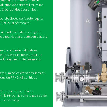
azote sur site pour la production
privilégi
roduction de batteries Li-ion achètent toujours leur azote, mê
lution plus rentable, ce qui permet aux installations d’économise
ou en bouteille, ce qui réduit l’empreint
ur contrôle de l’alimentation en azote, garantissant fiabilité et c
associés à la gestion de l’app
votre fabrication de
ium-ion au niveau
c le PPNG HE