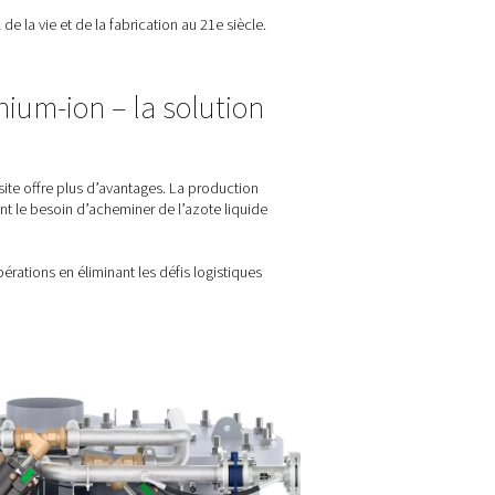
llations de production de batteries lithium-ion ont un ensemble 
d’azote :
i toute solution d’azote doit offrir des performances et une pure
e pureté, qui est plus cher à produire qu’une pureté inférieure. U
triser les coûts énergétiques.
esoin de plusieurs milliers de Nm3/h d’azote. La bonne solution 
bit très élevé.
ns d’azote dans le processus de fabrication des batteries, de l
ests.
tion de l’impact environnemental de la vie et de la fabrication au
galement être durable.