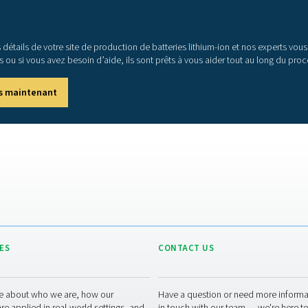
: grâce à sa construction robuste et à de
ues de protection, le PPNG HE a une longue durée
 moins 15 ans à pleine charge.
eur
: le PPNG HE n’occupe pas un espace au sol
 pas être disponible. Sa conception robuste permet
eur à des températures allant jusqu’à -10 °C/14 °F.
Plus qu’un générateur d
s que le meilleur générateur d’azote pour la production de batt
z industriels
. Cela inclut les sécheurs d’élimination du CO2 util
oxygène
et les systèmes de
traitement de l’air
et de gaz industrie