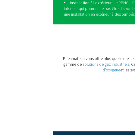
Le
PPNG HE
est le générat
Pneumatech, offrant aux ins
une solution tout-en-un avec
Haute pureté
: le PPN
pour la production de bat
Économies
: le PPNG 
pour réduire au minimum l
de haute pureté.
Une solution intégré
d’azote requis pour la pr
combiner plusieurs unités
efficace et moins stable.
Durabilité
: la product
transport de livraison. L
également à une productio