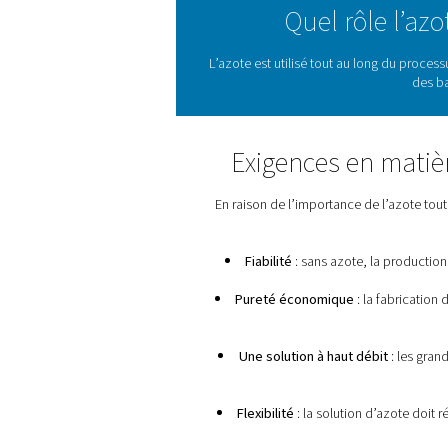
Les batteries lithium-ion 
plus importantes de ces 
L’industrie de pointe du 
production de gaz indu
Quel r
L’azote est utilisé tout au
Exigences e