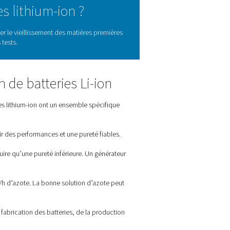
zote joue un rôle important dans leur production. L'une des utili
es façons dont elles contribuent à réduire notre dépendance à l'
les.
 dans ce domaine que Pneumatech excelle. Nous sommes spéciali
ujours de l’azote adéquat pour la production de batteries lithi
uction de batteries lithium-ion ?
az inerte est utilisé pour empêcher le vieillissement des matière
’assemblage des batteries et des tests.
ns de production de batteries Li