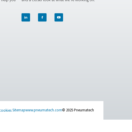
TTERY PRODUCTION APPLICATION BROCHURE
tery production application brochure
ithium-ion et nos experts vous proposeront la meilleure solutio
 vous aider tout au long du processus de spécification.