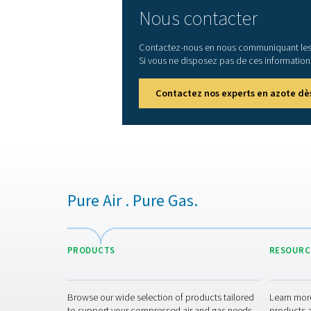
Longue durée de vie
nombreuses caractéristiq
de vie. Son CMS durera au
Installation à l’extéri
intérieur qui pourrait ne
une installation en extéri
Pneumatech vous offre plu
gamme de
solutions de ga
d’