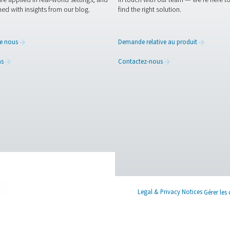
LI-ION BA
Li-ion bat
3 MB
PDF
er
uniquant les détails de votre site de production de batteries l
es informations ou si vous avez besoin d’aide, ils sont prêts à
ts en azote dès maintenant