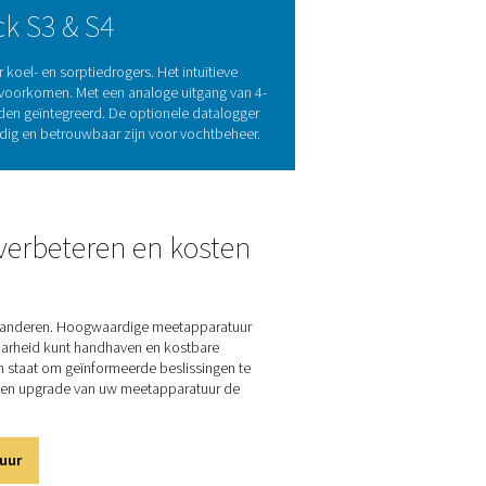
voor systeemefficiëntie
gassystemen. Door het dauwpunt te meten, bieden ze waardevol
n verminderde productkwaliteit te voorkomen. Regelmatige con
en minimaliseert energieverspilling. De PDP Check S3- en S4-
e metingen om bedrijven te helpen een optimale vochtigheidsr
ficiënte werking en garanderen de betrouwbaarheid van het sy