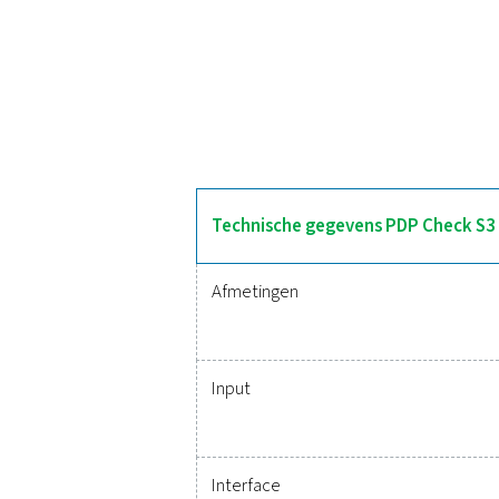
O
De PDP Check S3 en S4
touchscreendisplay biedt r
20 mA of optionele digita
maakt het mogelijk om geg
Betrouwbare 
Het was nog nooit zo ee
biedt een nauwkeur
problemen kunt voorkome