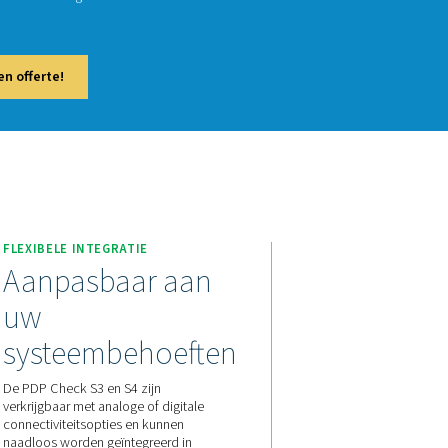
Check S3 en S4 zijn ontworpen voor stationaire dauwpuntbewak
emen. Met een intuïtief touchscreendisplay en ingebouwde ala
en om bedrijven te helpen een optimaal vochtgehalte te handhav
bare werking te garanderen.
 contact met ons op voor een offerte!
FLEXIBELE INTEGRATIE