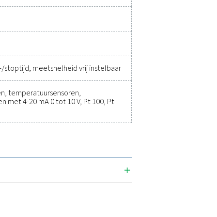
et ons op om te ontdekken hoe een upgrade van uw meetappara
an uw systeem kan verbeteren.
 het gebied van meetapparatuur
ficaties:
x 115 x 98 mm