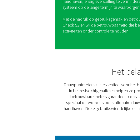
De PDP Check S3 en S4 zij
oplossing te bieden voor s
gassystemen. Door continu i
helpen ze om consistente s
beschermen tegen vochtger
Het intuïtieve ontwerp ver
beheer, waardoor het eenvo
aan te pakken voordat ze e
een groot aantal toepassinge
handhaven, energieverspill
systeem op de lange termij
Met de nadruk op gebruiks
Check S3 en S4 de betrouw