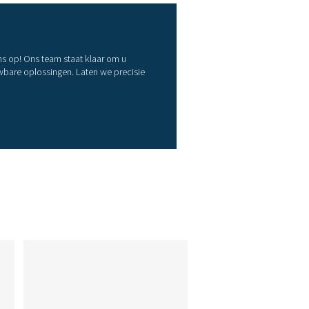
4 (wandbehuizing)
 92 x 75 mm (paneelmontage)
gitale ingangen voor PDP Sens 1/2 resp. Flow Check
met dauwpuntsensor -20-50 °C (voor koeldrogers)
met dauwpuntsensor -80°-20 °C (voor sorptiedrogers)
interface
240 VAC, 50-60 Hz
ais, (pot. - gratis)
miljoen meetwaarden start-/stoptijd, meetsnelheid vrij