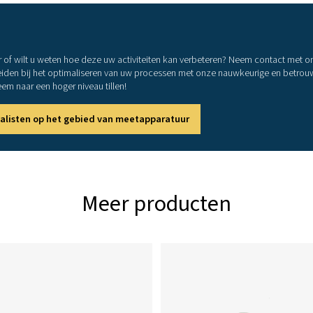
IP 5
92 x
2 di
S3: 
S4: 
USB-
100-
2 rel
100 