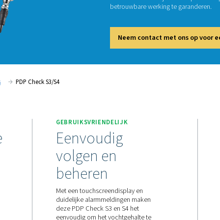
De PDP 
gassyst
inzicht
betrouw
Neem
Dauwpuntmeters
PDP Check S3/S4
WERP
GEBRUIKSVRIENDELIJK