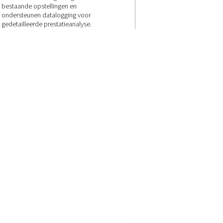
Aanpasbaar 
uw
systeembehoe
y en
De PDP Check S3 en S4 zijn
n maken
verkrijgbaar met analoge of dig
het
connectiviteitsopties en kunne
alte te
naadloos worden geïntegreerd
emen snel
bestaande opstellingen en
ondersteunen datalogging voo
gedetailleerde prestatieanalyse