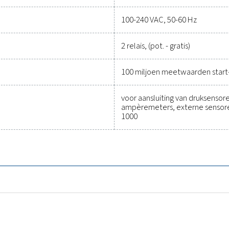
ten op topprestaties te houden. Neem vandaag nog contact m
mogelijkheden en het operationele succes v
Neem contact op met onze specialisten op
Algemene speci
DP Check S3 & S4
118 