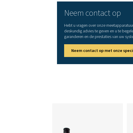
Input
Interface
Stroomtoevoer
Alarmuitgangen
Datalogger