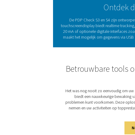
activiteiten onder controle 
Dauwpuntmeters zijn essent
in het restvochtgehalte
betrouwbare meters gar
speciaal ontworpen voor 
handhaven. Deze gebruiksv