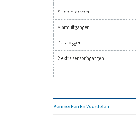
nemen en uw activitei
Technische gegevens P
Afmetingen