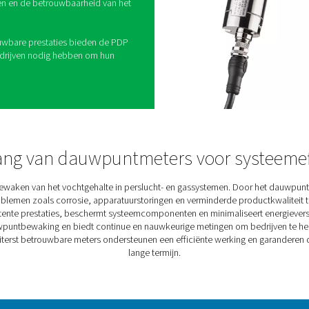
n ontworpen om bedrijven een betrouwbare
tationaire dauwpuntbewaking in perslucht- en
nzicht te bieden in de vochtigheidsniveaus,
ysteemprestaties te garanderen en apparatuur te
elateerde schade.
eenvoudigt het proces van vochtbewaking en -
udig is om potentiële problemen te detecteren en
scaleren. De PDP Check S3 en S4 zijn ideaal voor
n en stellen bedrijven in staat om de efficiëntie te
ing te verminderen en de betrouwbaarheid van het
n te waarborgen.
gemak en betrouwbare prestaties bieden de PDP
baarheid die bedrijven nodig hebben om hun