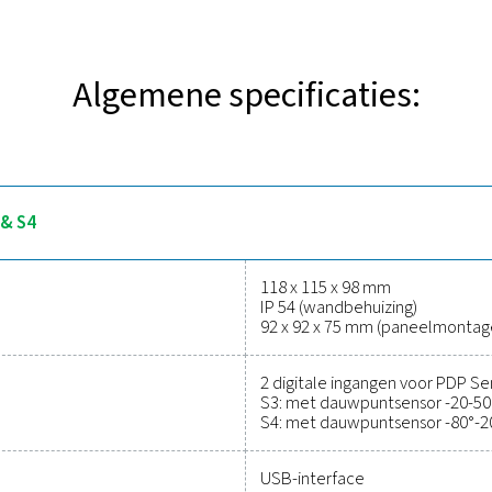
ntdek de belangrijkste functies
 zijn ontworpen voor stationaire dauwpuntbewaking in persluch
ealtime tracking, terwijl twee alarmrelais de drempelwaarde
le interfaces zoals Ethernet en RS 485 (Modbus) kunnen deze m
evens via USB op te halen en te analyseren met PMH Soft Basic
tools om prestaties bij te houden
te verlag
nvoudig om uw persluchtsysteem te beschermen en tegelijkert
ige bewaking van kritieke parameters, zodat u de efficiëntie 
n. Deze oplossingen zijn ontworpen voor duurzaamheid en naadl