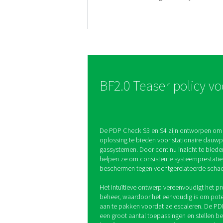
Systeemeff
handhave
De PDP Check S3 en S4
continue bewaking van
dauwpuntniveaus, waa
optimale vochtigheidsr
gehandhaafd voor een 
efficiënte werking van 
BF2.0 Teaser 