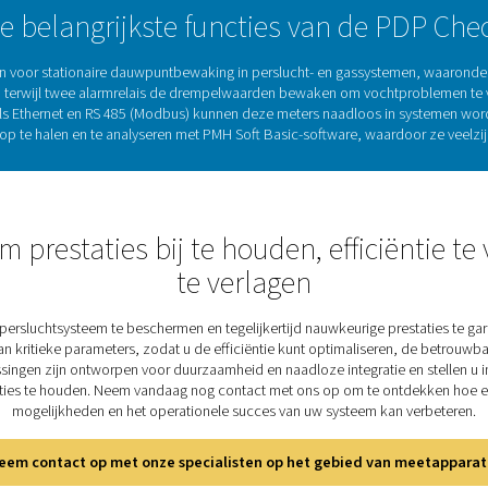
te houden.
Het belang van dauwpuntmeters 
ieel voor het bewaken van het vochtgehalte in perslucht- en 
 en helpen ze problemen zoals corrosie, apparatuurstoringen e
andeert consistente prestaties, beschermt systeemcomponenten 
stationaire dauwpuntbewaking en biedt continue en nauwkeurig
riendelijke en uiterst betrouwbare meters ondersteunen een ef
lange termijn.