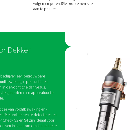
iciëntie
Eenvoudig
n
volgen en
beheren
 zorgen voor
 de
rdoor een
Met een touchscreendispla
egeling wordt
duidelijke alarmmeldinge
consistente en
deze PDP Check S3 en S4 
het systeem.
eenvoudig om het vochtgeh
volgen en potentiële probl
aan te pakken.
policy voor Dekker