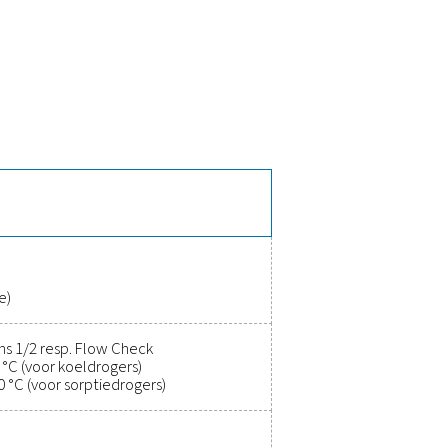
 van de PDP Check S3 & S4
t- en gassystemen, waaronder koel- en sorptiedrogers. Het int
n bewaken om vochtproblemen te voorkomen. Met een analoge ui
eters naadloos in systemen worden geïntegreerd. De optionele
-software, waardoor ze veelzijdig en betrouwbaar zijn voor v
, efficiëntie te verbeteren en k
en
ijd nauwkeurige prestaties te garanderen. Hoogwaardige meeta
kunt optimaliseren, de betrouwbaarheid kunt handhaven en kost
oze integratie en stellen u in staat om geïnformeerde beslis