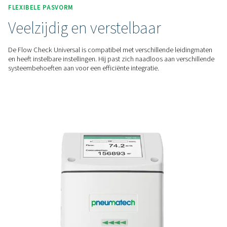
Nauwkeurige flowmeting
De Flow Check Universal levert onmiddellijke gegevens over 
gasstroom, zodat u het verbruik kunt volgen en de efficiënti
optimaliseren met nauwkeurige, realtime bewaking.
SNELLE CONFIGURATIE
Gemakkelijk te plaatsen
Hij is ontworpen voor eenvoudige montage onder druk en 
geïnstalleerd zonder uitvaltijd van het systeem, wat zorgt vo
en handige installatie in elke pijpleiding.
FLEXIBELE PASVORM
Veelzijdig en verstelbaar