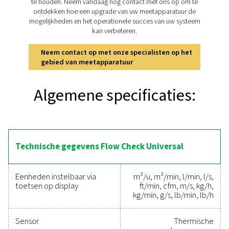
Ontdek de belangrijkste
kenmerken van de Flow Ch
Universal
De Flow Check Universal is ontworpen voor nauwke
debietmeting in perslucht- en gassystemen, met 
geïntegreerd display voor realtime metingen in m³/h en
ondersteunt Modbus/RTU- en TCP-communicatie, 4
analoge uitgang en pulsuitgangsopties, wat compatibili
verschillende bewakingssystemen garandeert. Installatie
en veilig, zelfs onder druk, met 2 sondelengtes beschik
een grote verscheidenheid aan leidingmaten vanaf 
Installatie in het midden voor kleinere leidingen (<DN25
mm diepe installatie beschikbaar voor grotere leid
(>DN250).