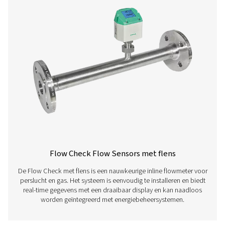
Met de analysesoftware van Pneumatech kunt u een
gegevens van geïnstalleerde sensoren visualiseren, bek
analyseren. Download de software voor inzicht in
systeemprestaties en optimaliseer uw persluchtproc
PNEUMATECH ANAL
SOFTWARE
Pneumatech anal
software
126 MB
EXE