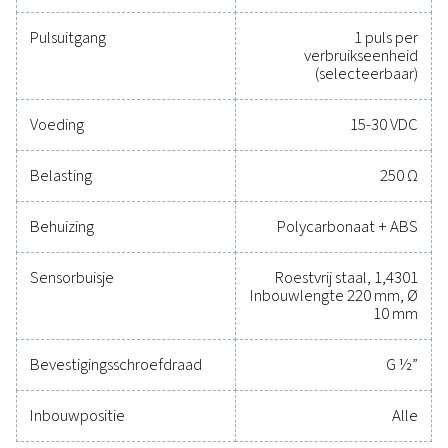
te houden. Neem vandaag nog contact met ons op 
ontdekken hoe een upgrade van uw meetapparatuu
mogelijkheden en het operationele succes van uw s
kan verbeteren.
Neem contact op met onze specialisten op 
gebied van meetapparatuur
Algemene specificatie
Technische gegevens Flow Check Universa
Eenheden instelbaar via
m³/u, m³/min, l