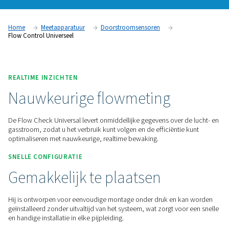
te volgen en te beheren. Hij wordt geleverd met plug-and-pl
snelle installatie en biedt realtime meetwaarden ter onderst
efficiënte systeemprestaties. Met instelbare instellingen en e
display biedt het een eenvoudige en betrouwbare manier om
te controleren en de activiteiten te optimaliseren.
Neem contact met ons op voor een offerte!
Home
Meetapparatuur
Doorstroomsensoren
Flow Control Universeel
REALTIME INZICHTEN