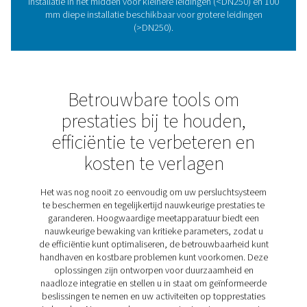
Maximale efficiëntie me
flowsensoren
Flowsensoren meten het perslucht- en gasverbruik en 
realtime gegevens om de efficiëntie te verbeteren, de k
verlagen en de betrouwbaarheid van het systeem te gar
Ze helpen inefficiënties op te sporen en de prestati
optimaliseren. De
Flow Check Universal
biedt
nauwke
metingen en eenvoudige installatie onder druk
, waard
naadloos in bestaande pijpleidingen kan worden geïnt
Met
aanpasbare instellingen en nauwkeurige inzichten
h
bedrijven om het gebruik te monitoren en een
hog
efficiëntie
te bereiken.