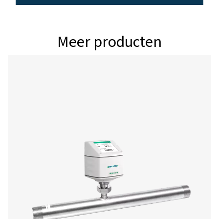
Ervaar sneller, eenvoudiger en nauwkeuriger sensorb
direct vanaf uw mobiele apparaat. Met de S4C-FS Ser
kunnen onderhoudstechnici onmiddellijk live sensorg
bekijken, zoals flow, snelheid, druk en temperatuur, te
ook volledige controle hebt over het aanpassen van kr
instellingen, waaronder eenheden, referentiecondities, t
uitgangen. Met betrouwbare Bluetooth Low Energy (
connectiviteit kunt u sensoren moeiteloos configurere
efficiëntie op het werk verhogen. Download de app 
nog en til uw serviceworkflow naar een hoger nive
Android
IOS
Configuratie- en