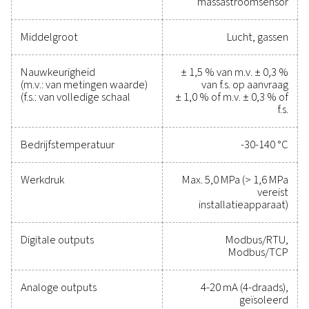
Betrouwbare tools om
prestaties bij te houden
efficiëntie te verbeteren 
kosten te verlagen
Het was nog nooit zo eenvoudig om uw persluchtsy
te beschermen en tegelijkertijd nauwkeurige prestati
garanderen. Hoogwaardige meetapparatuur biedt
nauwkeurige bewaking van kritieke parameters, zo
de efficiëntie kunt optimaliseren, de betrouwbaarhei
handhaven en kostbare problemen kunt voorkomen
oplossingen zijn ontworpen voor duurzaamheid 
naadloze integratie en stellen u in staat om geïnfor
beslissingen te nemen en uw activiteiten op toppres