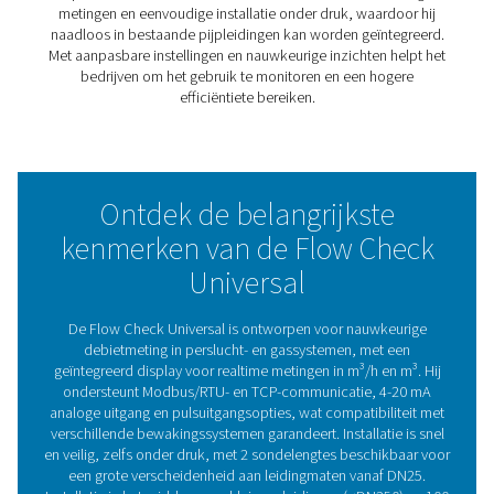
activiteiten kunnen optimaliseren.
Het is ontworpen voor naadloze integratie en kan onder
worden geïnstalleerd zonder de productie te onderbrek
waardoor het een probleemloze oplossing is voor zowe
als bestaande opstellingen. Met zijn duidelijke display e
instelbare instellingen past hij zich aan verschillende
leidingmaten en systeemvereisten aan, wat zorgt voor
betrouwbare en nauwkeurige bewaking in een breed sc
toepassingen.
Of u nu het luchtverbruik wilt volgen, de energie-efficiënt
verbeteren of stabiele systeemprestaties wilt garandere
Flow Check Universal biedt een eenvoudige en effectie
om de controle te behouden.