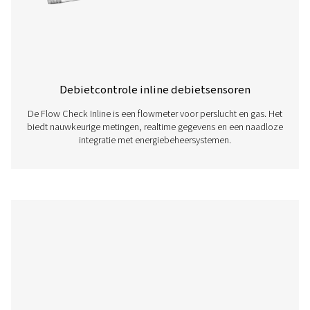
analysesoftware
De configuratiesoftware van Pneumatech maakt een sn
intuïtieve configuratie van onze sensoren mogelijk. Do
nieuwste versie om uw apparaatparameters eenvoudig
stellen, aan te passen en te bewaken.
PNEUMATECH
CONFIGURATION S
Pneumatech
configuration so
112 MB
EXE