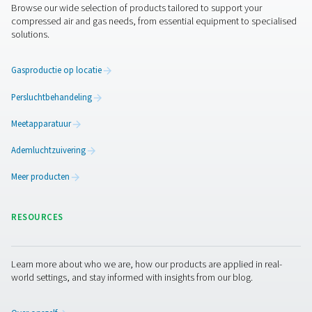
Debietcontrole inline debietsensore
De Flow Check Inline is een flowmeter voor perslucht en
biedt nauwkeurige metingen, realtime gegevens en een
integratie met energiebeheersystemen.