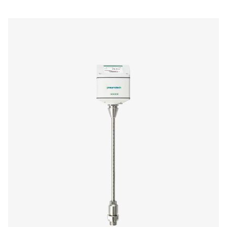
Neem contact op
Hebt u vragen over onze meetapparatuur of wilt u we
hoe deze uw activiteiten kan verbeteren? Neem cont
met ons op! Ons team staat klaar om u deskundig ad
te geven en u te begeleiden bij het optimaliseren van
processen met onze nauwkeurige en betrouwbare
oplossingen. Laten we precisie garanderen en de
prestaties van uw systeem naar een hoger niveau tille
Neem contact op met onze specialisten op 
gebied van meetapparatuur
Meer producten