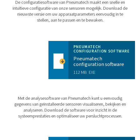
Behuizing
Polycarbon
Sensorbuisje
Roestvrij sta
Inbouwlengte 2
Bevestigingsschroefdraad
Inbouwpositie
CHECKBOX S18 PR