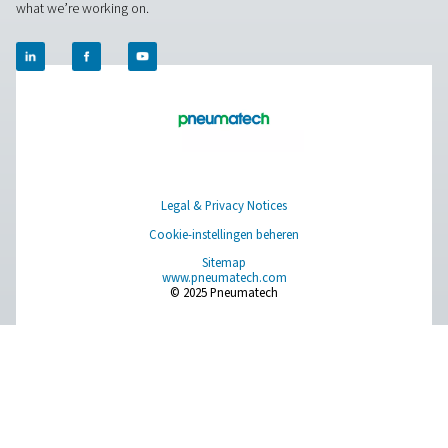
Flow Check Flow Sensors met flens
De Flow Check met flens is een nauwkeurige inline flow
perslucht en gas. Het systeem is eenvoudig te installeren
real-time gegevens met een draaibaar display en kan 
worden geïntegreerd met energiebeheersysteme