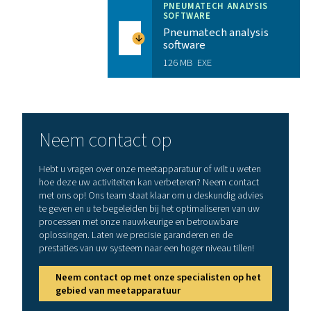
BROCHURE
Checkbox S18 pr
brochure
3 MB
PDF
Kenmerken En Voordelen
Verbeter uw workflow met 
mobiele applicatie