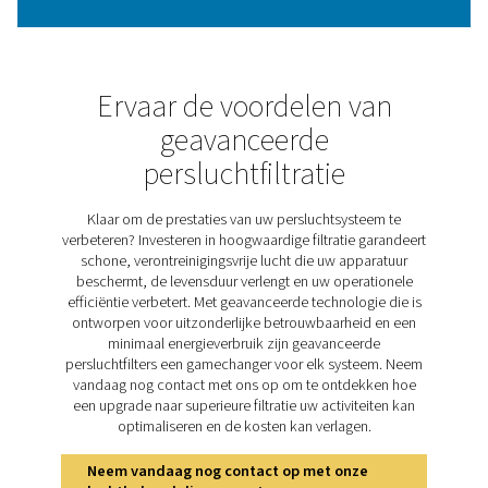
oliedampen, koolwaterstoffen en geuren kunnen de pr
van apparatuur aantasten, het energieverbruik verho
leiden tot kostbare downtime. De VT 1-9-serie act
koolstoftorens pakt deze uitdagingen aan met geava
filtratietechnologie, waardoor luchtzuiverheid wo
gegarandeerd die voldoet aan de normen van ISO 857
klasse 1. Door onzuiverheden effectief te elimineren, 
de VT 1-9-serie uw apparatuur, verbetert de operati
efficiëntie en handhaaft de hoogste kwaliteit voor
eindproducten.
Ontdek de belangrijkste
kenmerken van de VT 1-
De VT 1-9-serie is uitgerust met functies die zijn ontw