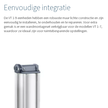
en behouden een indrukwekkend lage drukval van slechts 1
het energieverbruik aanzienlijk verlaagt en de totale bedrijf
het systeem verlaagt.
BETROUWBARE PRESTATIES
Uitzonderlijke luchtzuiverh
De VT 1-9 garandeert een oliegehalte van minder dan 0,003
voldoet aan de ISO 8573-1:2010 klasse 1-normen met de G- e
van Pneumatech, beschermt apparatuur en ondersteunt krit
toepassingen.
COMPACTE UITVOERING
Eenvoudige integratie
De VT 1-9-eenheden hebben een robuuste maar lichte constru