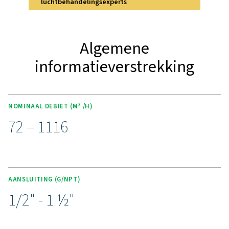
een superieure luchtzuivering en gebruiksgemak te gar
Het tweelaagse materiaal van actieve koolstof garand
uitzonderlijke adsorptiecapaciteit en levert een cons
luchtzuiverheid met een restoliegehalte van minder da
mg/m³. Het geoptimaliseerde interne stroompad vermi
drukval tot slechts 125 mbar, waardoor het energiever
de bedrijfskosten aanzienlijk dalen. Het assortiment i
voor flexibiliteit en biedt compacte en lichte eenheden
modellen VT 1-7 met een optionele wandmontageset
ruimtebesparende installatie. Dankzij de robuuste const
de door externe instanties gecertificeerde prestaties g
de VT 1-9 betrouwbaarheid en naleving van de ISO 857
klasse 1-normen, waardoor het een betrouwbare oplos
voor kwaliteitsgerichte industrieën.