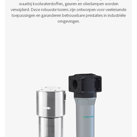
FF 1-12 flensfilters
De F 1-12 flensfilters combineren duurzame stalen behui
efficiënte cartridges voor eenvoudige integratie. Met be
coatings die een levensduur van 20 jaar garanderen, z
voorzien van een zero-loss afvoer, manometer en draaid
eenvoudig onderhoud.