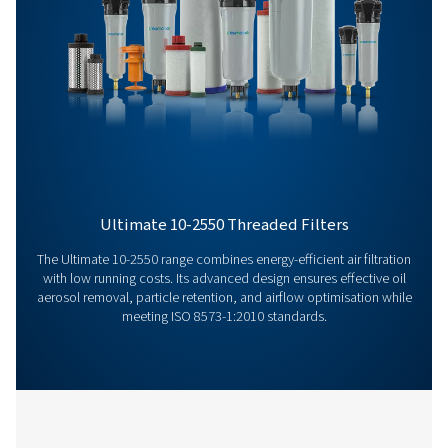
Hebt u vragen of wilt u weten hoe onze persluchtfilte
activiteiten kunnen verbeteren? Neem contact met on
Ons team staat klaar om deskundige inzichten te bi
en u te helpen uw processen te optimaliseren met o
geavanceerde filtratieoplossingen. Laten we uw activi
samen naar een hoger niveau tillen!
Neem vandaag nog contact op met onze
luchtbehandelingsexperts
Overige producten