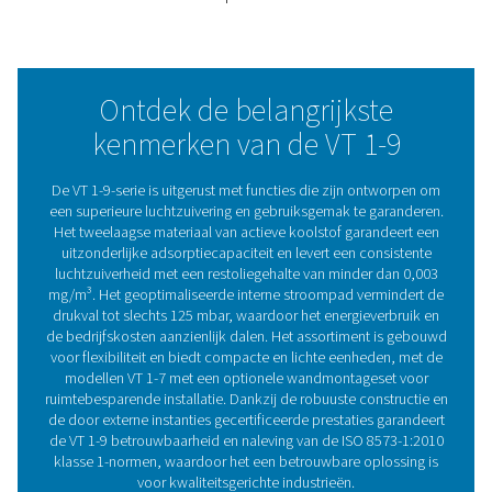
De VT 1-9 is ontworpen voor efficiëntie en minimaliseert
drukval tot slechts 125 mbar, waardoor het energieverbr
de bedrijfskosten worden verlaagd. Het compacte, lich
ontwerp maakt eenvoudige installatie en onderhoud mog
met optionele wandmontage voor VT 1-7-modellen. De V
perfect voor ruimtebewuste, kwaliteitskritische omgevi
garandeert betrouwbare prestaties in diverse industrieën
Optimale prestaties doo
effectieve filtratie
Luchtkwaliteit is cruciaal voor de efficiëntie, betrouw
en levensduur van persluchtsystemen. Verontreiniging