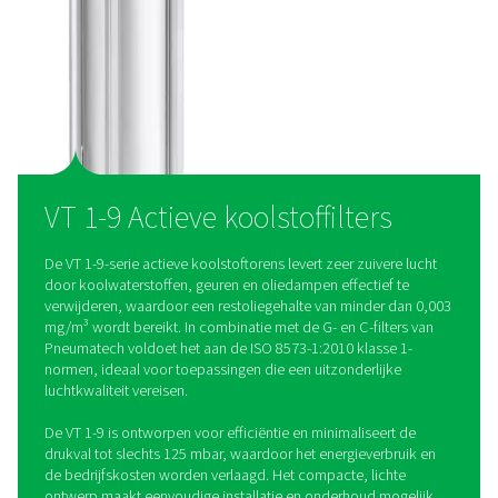
eenvoudig te installeren, te onderhouden en te repareren. Vo
gemak is er een wandmontageset verkrijgbaar voor de model
waardoor ze ideaal zijn voor ruimtebesparende opstellingen