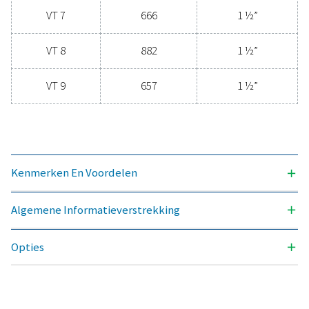
luchtbehandelingsexperts
Algemene
informatieverstrekki
3
NOMINAAL DEBIET (M
/H)
72 – 1116
AANSLUITING (G/NPT)