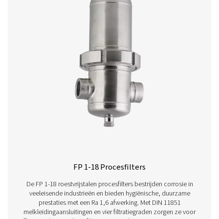
Ultimate 10-2550 Threaded Filters
The Ultimate 10-2550 range combines energy-efficient air 
with low running costs. Its advanced design ensures effe
aerosol removal, particle retention, and airflow optimisa
meeting ISO 8573-1:2010 standards.