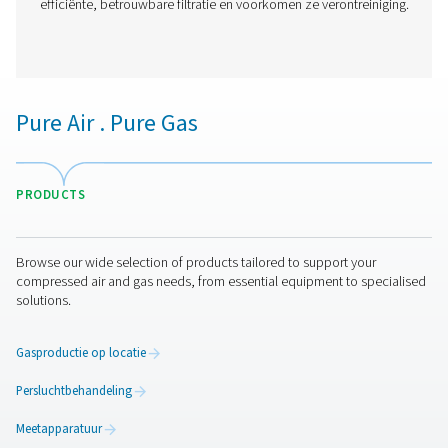
VT 11-15 Actieve-koolstoffilters
De VT 11-15-serie biedt luchtzuivering met een hoge cap