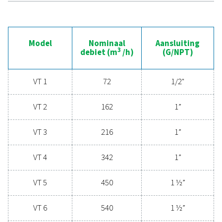
Ervaar de voordelen va
geavanceerde
persluchtfiltratie
Klaar om de prestaties van uw persluchtsysteem 
verbeteren? Investeren in hoogwaardige filtratie gara
schone, verontreinigingsvrije lucht die uw apparat
beschermt, de levensduur verlengt en uw operatio
efficiëntie verbetert. Met geavanceerde technologie 
ontworpen voor uitzonderlijke betrouwbaarheid en
minimaal energieverbruik zijn geavanceerde
persluchtfilters een gamechanger voor elk systeem.
vandaag nog contact met ons op om te ontdekken
een upgrade naar superieure filtratie uw activiteite
optimaliseren en de kosten kan verlagen.
Neem vandaag nog contact op met onze