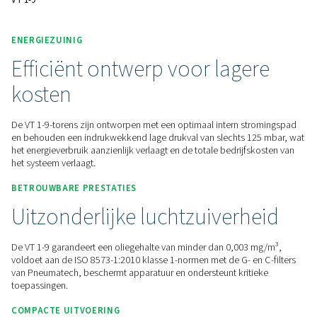
perslucht van hoge kwaliteit vereisen.
Neem contact met ons op voor een offerte!
Home
Persluchtbehandeling
Persluchtfilters
Lijnf
VT 1-9
ENERGIEZUINIG
Efficiënt ontwerp voor lage
kosten
De VT 1-9-torens zijn ontworpen met een optimaal intern s