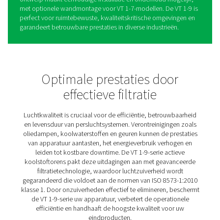
VT 1-9 Actieve koolstoffilters
De VT 1-9-serie actieve koolstoftorens levert zeer zuiver
door koolwaterstoffen, geuren en oliedampen effectief 
verwijderen, waardoor een restoliegehalte van minder 
mg/m³ wordt bereikt. In combinatie met de G- en C-filte
Pneumatech voldoet het aan de ISO 8573-1:2010 klasse
normen, ideaal voor toepassingen die een uitzonderlijk
luchtkwaliteit vereisen.