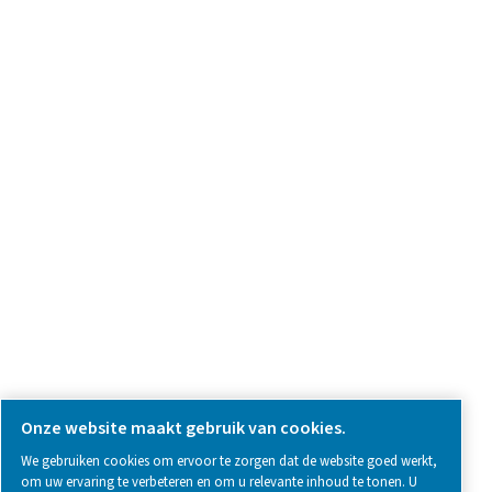
Vraag over product
Neem contact met ons op
SOCIAL MEDIA
Follow us on social media for updates, insights, and a close
what we’re working on.