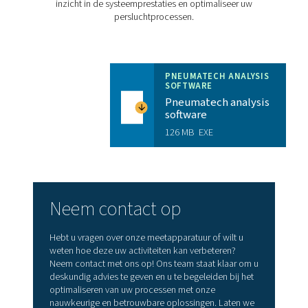
brochure
3 MB
PDF
Kenmerken En Voordelen
Verbeter uw workflow met 
mobiele applicatie
Ervaar sneller, eenvoudiger en nauwkeuriger sensorb
direct vanaf uw mobiele apparaat. Met de S4C-FS Ser