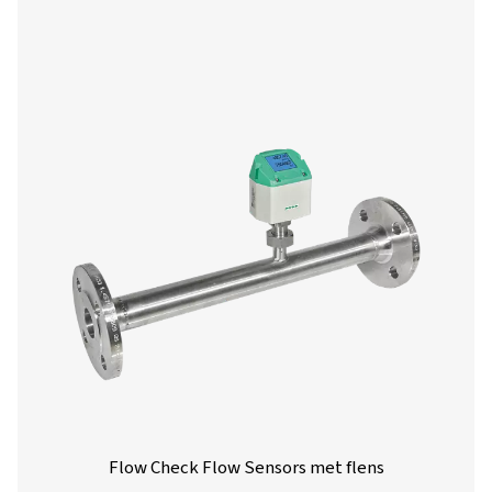
Met de analysesoftware van Pneumatech kunt u een
gegevens van geïnstalleerde sensoren visualisere
bekijken en analyseren. Download de software v
inzicht in de systeemprestaties en optimaliseer 
persluchtprocessen.
PNEUMATECH ANA
SOFTWARE
Pneumatech ana
software
126 MB
EXE