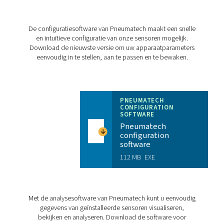
Belasting
Behuizing
Polycarbon
Meetgedeelte
Aluminiumle
FLOW CHECK INLIN
COMPACT PRODUC
BROCHURE
Flow Check Inlin
Compact produc