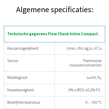
en betrouwbare meting van de perslucht- en gasstro
individuele machines of processen. Hij heeft een c
ontwerp voor eenvoudige installatie op de plaats van 
De thermische massastroomsensor garandeert een
nauwkeurigheid, zelfs bij lage debieten, waardoor hij i
voor het optimaliseren van de systeemprestaties. Hij is 
met digitale interfaces zoals Modbus RTU en Ethernet
naadloos worden geïntegreerd in energiebeheersyste
duidelijke inzichten en efficiënte bewaking biedt
Betrouwbare tools om
prestaties bij te houden
efficiëntie te verbeteren 