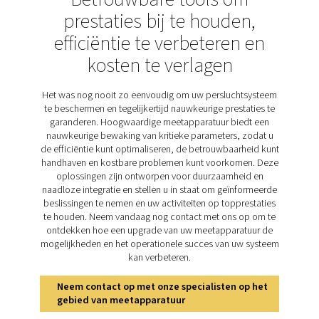
energieverbruik te optimaliseren en inefficiënties te de
Ze helpen de kosten te verlagen, de duurzaamheid te v
en een betrouwbare werking te garanderen. De serie F
Inline Compact biedt nauwkeurige metingen en eenv
integratie in energiebeheersystemen. Dankzij het plug-
ontwerp vereenvoudigt het de installatie en levert h
inzichten die nodig zijn om de efficiëntie en betrouwba
verbeteren.
Ontdek de belangrijkste
kenmerken van de Flow Ch
Inline Compact
De Flow Check Inline Compact is ontworpen voor nau