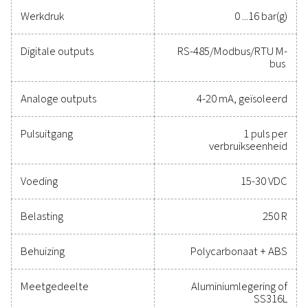
kosten te verlagen
Het was nog nooit zo eenvoudig om uw persluchtsy
te beschermen en tegelijkertijd nauwkeurige prestati
garanderen. Hoogwaardige meetapparatuur biedt
nauwkeurige bewaking van kritieke parameters, zo
de efficiëntie kunt optimaliseren, de betrouwbaarhei
handhaven en kostbare problemen kunt voorkomen
oplossingen zijn ontworpen voor duurzaamheid 
naadloze integratie en stellen u in staat om geïnfor
beslissingen te nemen en uw activiteiten op toppres
te houden. Neem vandaag nog contact met ons op 
ontdekken hoe een upgrade van uw meetapparatuu
mogelijkheden en het operationele succes van uw s
kan verbeteren.
Neem contact op met onze specialisten op 
gebied van meetapparatuur