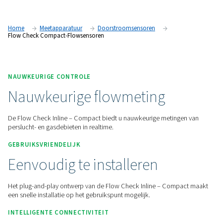
bewaken van perslucht en industriële gassen voor individue
of processen. Het compacte en gebruiksvriendelijke appara
geleverd als plug-and-play en werkt snel, nauwkeurig en effic
Neem contact met ons op voor een offerte!
Home
Meetapparatuur
Doorstroomsensoren
Flow Check Compact-Flowsensoren
NAUWKEURIGE CONTROLE