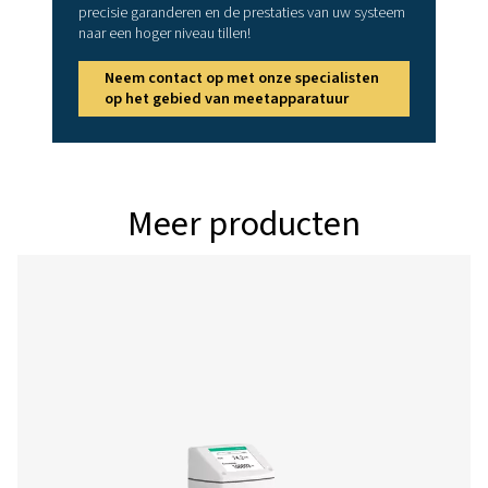
kunnen onderhoudstechnici onmiddellijk live sensorg
bekijken, zoals flow, snelheid, druk en temperatuur, te
ook volledige controle hebt over het aanpassen van kr
instellingen, waaronder eenheden, referentiecondities, t
uitgangen. Met betrouwbare Bluetooth Low Energy (
connectiviteit kunt u sensoren moeiteloos configurere
efficiëntie op het werk verhogen. Download de app 
nog en til uw serviceworkflow naar een hoger nive
Android
IOS
Configuratie- en
analysesoftware