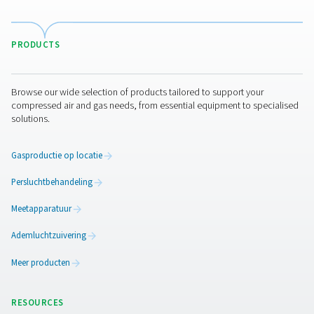
Debietcontrole inline debietsensore
De Flow Check Inline is een flowmeter voor perslucht en
biedt nauwkeurige metingen, realtime gegevens en een
integratie met energiebeheersystemen.