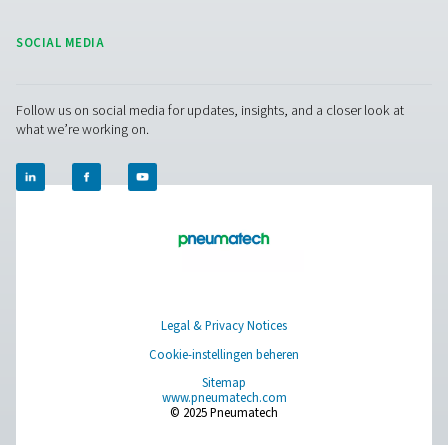
Flow Check Flow Sensors met flens
De Flow Check met flens is een nauwkeurige inline flow
perslucht en gas. Het systeem is eenvoudig te installeren
real-time gegevens met een draaibaar display en kan 
worden geïntegreerd met energiebeheersysteme