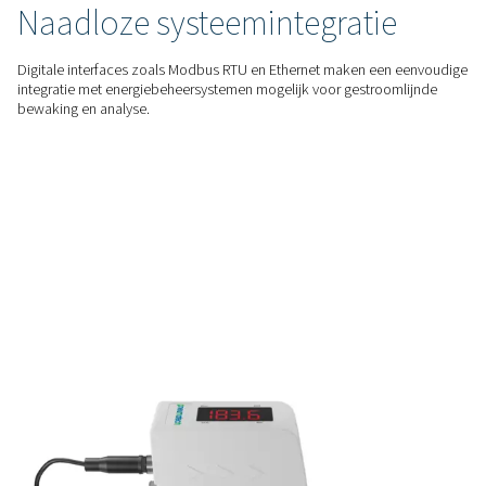
Nauwkeurige flowmeting
De Flow Check Inline – Compact biedt u nauwkeurige metin
perslucht- en gasdebieten in realtime.
GEBRUIKSVRIENDELIJK
Eenvoudig te installeren
Het plug-and-play ontwerp van de Flow Check Inline – Co
een snelle installatie op het gebruikspunt mogelijk.
INTELLIGENTE CONNECTIVITEIT
Naadloze systeemintegrati
Digitale interfaces zoals Modbus RTU en Ethernet maken e
integratie met energiebeheersystemen mogelijk voor gestro