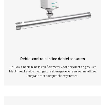
De configuratiesoftware van Pneumatech maakt een 
en intuïtieve configuratie van onze sensoren mogel
Download de nieuwste versie om uw apparaatparam
eenvoudig in te stellen, aan te passen en te bewak
PNEUMATECH
CONFIGURATION
SOFTWARE
Pneumatech
configuration
software
112 MB
EXE