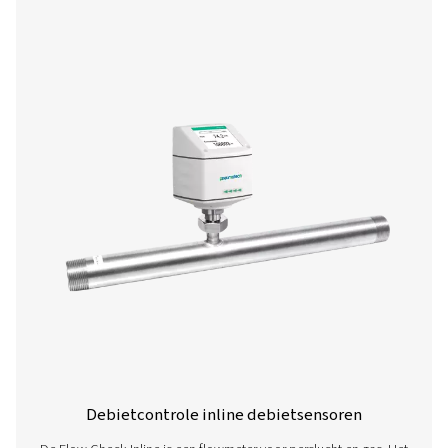
Pulse output
1 puls per m³ of pe
galvanisch gesche
polsslagwaarde k
display worden in
De pulsuitgang ka
worden gebruikt a
alarmrelais
Voeding
18-36 VDC, 5 W
Belasting
< 500 Ω
Behuizing
Polycarbonaat (IP
Meetgedeelte
Roestvrij staal, 1,
1,4571