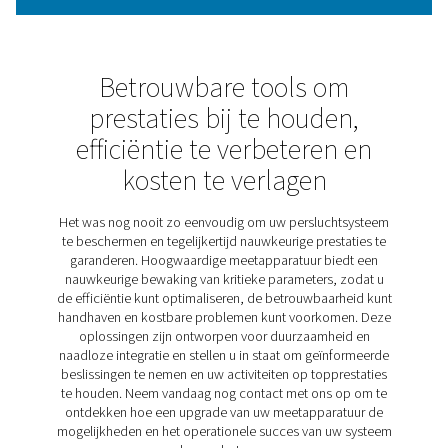
efficiëntie te verbeteren en de kosten te verlagen. Ze
essentieel voor het bewaken van de systeemprestatie
identificeren van inefficiënties en het waarborgen 
betrouwbare werking. De Flow Check met flensserie
nauwkeurige inline flowmetingen, eenvoudige installa
naadloze integratie met energiebeheersystemen. Dan
nauwkeurige gegevens kunnen bedrijven hun presta
optimaliseren en rendabele en efficiënte activitei
onderhouden.
Ontdek de belangrijkste
kenmerken van de Flow Ch
met flens