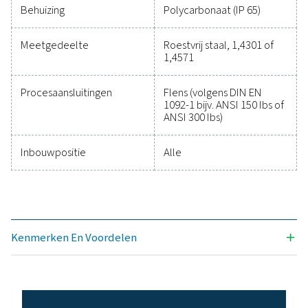
Eenheden instelbaar via
m³/u, m³/min, l/min
toetsen op display
ft/min, cfm, m/s, k
kg/min, g/s, lb/min
Sensor
Thermische
massastroomsens
Meetmedium
Lucht, gassen
Gassoorten kunnen
Lucht, stikstof, ar
worden ingesteld via PMH-
helium, CO2, zuurs
servicesoftware of PMH-
vacuüm
datalogger