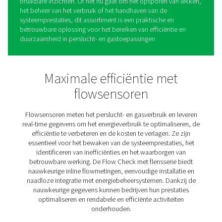
Flow Check Flow Sensors m
flens
De Flow Check serie met flens is ontworpen om de bew
van perslucht- en gassystemen eenvoudiger en betrouw
te maken. Het biedt nauwkeurige realtime metingen en 
bedrijven hun systemen te optimaliseren, inefficiënties 
sporen en energiekosten te verlagen. Dankzij de eenvo
installatie en het gebruiksvriendelijke ontwerp is hij toeg
voor zowel nieuwe als bestaande pijpleidingopstellinge
zorgt voor minimale verstoring en maximale efficiëntie.