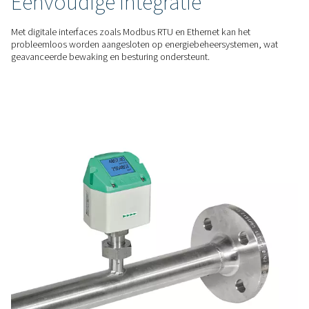
voor een betere systeemefficiëntie.
GEBRUIKSVRIENDELIJK
Eenvoudig te installeren en
gebruiken
Het inline ontwerp en het draaibare display maken een snelle 
pijpleidingen en een comfortabele bediening in verschillende
mogelijk.
SLIMME CONNECTIVITEIT
Eenvoudige integratie
Met digitale interfaces zoals Modbus RTU en Ethernet kan he
probleemloos worden aangesloten op energiebeheersyste
geavanceerde bewaking en besturing ondersteunt.