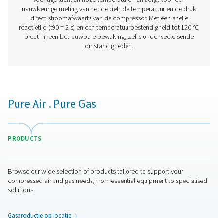
Debietcontrole inline debietsensore
De Flow Check Inline is een flowmeter voor perslucht en
biedt nauwkeurige metingen, realtime gegevens en een
integratie met energiebeheersystemen.