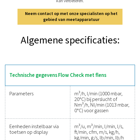
De debietcontrole met flens is ontworpen voor nauwke
betrouwbare debietmeting voor perslucht- en gassyste
inline ontwerp garandeert een eenvoudige installatie in 
van 1/4 ̋ tot 2 ̋, terwijl het draaibare display realtime d
totale verbruiksgegevens in door de gebruiker select
eenheden biedt. Hij is uitgerust met een thermisc
massadebietsensor en levert een hoge nauwkeurigheid, 
lage debieten, waardoor hij ideaal is voor verschil
toepassingen. Digitale interfaces zoals Modbus RTU en 
maken een naadloze integratie met energiebeheersy
mogelijk, wat de systeembewaking en -regeling verbe
Compact en efficiënt, de Flow Check met flens is
betrouwbare oplossing voor het optimaliseren va
systeemprestaties.
Betrouwbare tools om