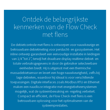
De Flow Check met flens is naadloos compatibel met
energiebeheersystemen en stelt bedrijven in staat om d
controle over hun activiteiten te behouden met duidelijk
bruikbare inzichten. Of het nu gaat om het opsporen va
het beheer van het verbruik of het handhaven van de
systeemprestaties, dit assortiment is een praktische en
betrouwbare oplossing voor het bereiken van efficiëntie
duurzaamheid in perslucht- en gastoepassingen
Maximale efficiëntie me
flowsensoren
Flowsensoren meten het perslucht- en gasverbruik en 
real-time gegevens om het energieverbruik te optimalis