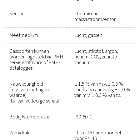
prestaties bij te houden
efficiëntie te verbeteren 
kosten te verlagen
Het was nog nooit zo eenvoudig om uw persluchtsy
te beschermen en tegelijkertijd nauwkeurige prestati
garanderen. Hoogwaardige meetapparatuur biedt
nauwkeurige bewaking van kritieke parameters, zo
de efficiëntie kunt optimaliseren, de betrouwbaarhei
handhaven en kostbare problemen kunt voorkomen
oplossingen zijn ontworpen voor duurzaamheid 
naadloze integratie en stellen u in staat om geïnfor
beslissingen te nemen en uw activiteiten op toppres
te houden. Neem vandaag nog contact met ons op 
ontdekken hoe een upgrade van uw meetapparatuu
mogelijkheden en het operationele succes van uw s