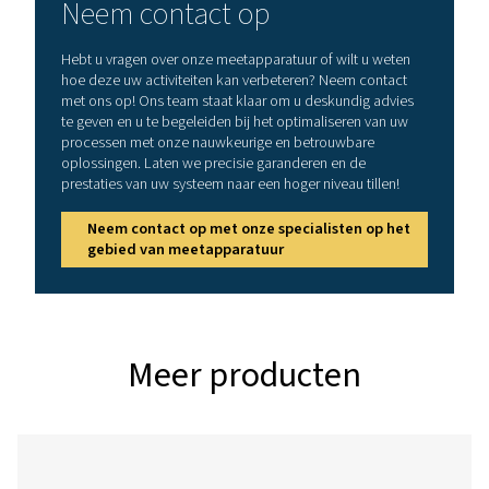
Nauwkeurigheid
± 1,5 % van m.v. ±
(m.v.: van metingen
van f.s. op aanvra
waarde)
van m.v. ± 0,3 % van
(f.s.: van volledige schaal
Bedrijfstemperatuur
-30-80°C
Werkdruk
-1 tot 16 bar opti
voor PN 40
Digitale output
RS 485-interface 
RTU), optioneel: 
interface PoE), M
Analoge outputs
4-20 mA voor m³/u 
l/min