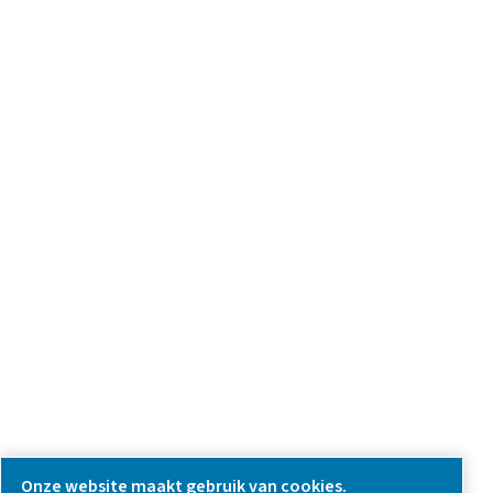
Have a question or need more information? Get in touch wi
we're here to help you find the right solution.
Vraag over product
Neem contact met ons op
SOCIAL MEDIA
Follow us on social media for updates, insights, and a close
what we’re working on.