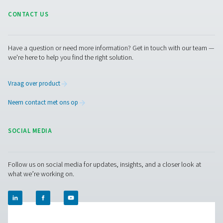
Universele flowsensoren voor flowcontr
De Flow Check Universal helpt u om de lucht- en gas
eenvoudig te volgen en te beheren. Hij wordt geleverd 
and-play voor een snelle installatie en biedt realtime m
ter ondersteuning van efficiënte systeemprestaties. Met 
instellingen en een duidelijk display biedt het een eenv
betrouwbare manier om het gebruik te controleren 
activiteiten te optimaliseren.