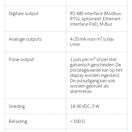
kan verbeteren.
Neem contact op met onze specialisten op 
gebied van meetapparatuur
Algemene specificatie
Technische gegevens Flow Check met flens
Parameters
m³/h, l/min (1000 
20°C) bij perslucht
Nm³/h, Nl/min (10
0°C) voor gassen