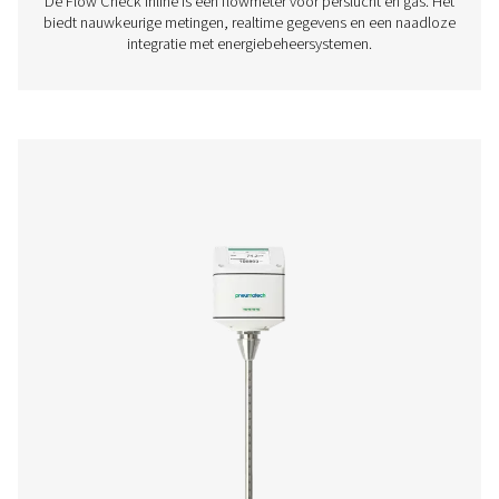
Procesaansluitingen
Flens (volgens DI
1092-1 bijv. ANSI 1
ANSI 300 Ibs)
Inbouwpositie
Alle
Kenmerken En Voordelen