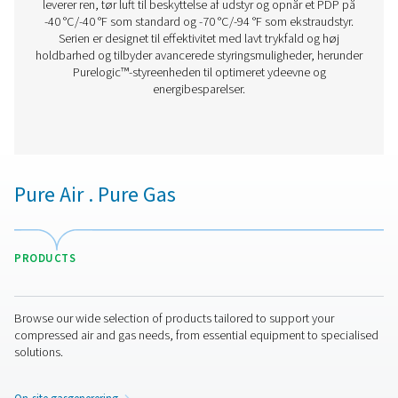
PH 90-690 HE varmeløse adsorptionstørre
ekstruderet profil
Takket være det banebrydende strukturerede tørremiddel