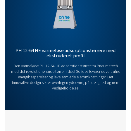
Kontakt os
Har du spørgsmål, eller vil du vide mere om, hvordan
tryklufttørrere kan forbedre din drift? Lad os høre fra 
Vores team er klar til at dele indsigt og støtte dig i at
optimere dine processer med vores avancerede
tørreløsninger. Lad os løfte jeres drift sammen!
Kontakt vores eksperter i luftbehandling
Øvrige produkter