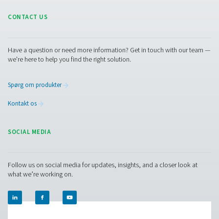
PH 55-550 S varmeløse adsorptionstørrer
ekstruderet profil
PH 55-550 S-serien sikrer ren, tør luft med et robust d
avancerede funktioner. De fungerer op til 14 barg/203
tilbyder to PDP-varianter (-20 °C/-4 °F og -40 °C/-40 °F)
ventilstyring og effektiv fugtfjernelse. Standard for- og ef