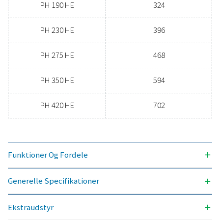
TRYKDUGPUNKT (°C)
-70
3
NOMINELT VOLUMENFLOW VED TØRRERINDLØB (M
/H
90 – 702
MAKS. INDLØBSTEMPERATUR (°C)