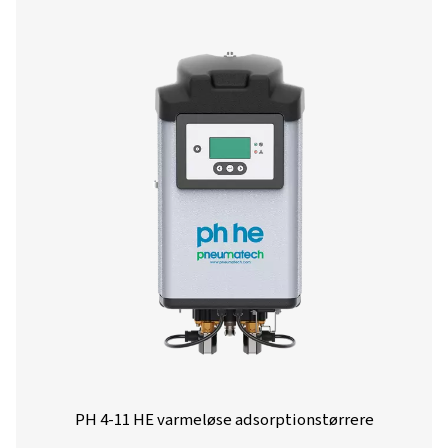
PH 95 HE
162
PH 120 HE
198
PH 140 HE
234
PH 190 HE
324
PH 230 HE
396
PH 275 HE
468
PH 350 HE
594