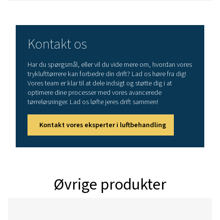
50
Model
PDP-version -
Nominelt volu
ved tørrerindlø
PH 55 HE
90
PH 75 HE
126