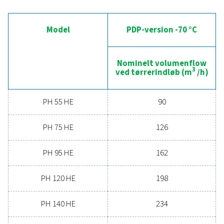
Er du klar til at løfte dit trykluftsystem til næste niv
Investering i en kvalitetstørrer sikrer ren, tør luft, 
beskytter dit udstyr, reducerer
vedligeholdelsesomkostningerne og øger den
overordnede effektivitet. Med avancerede funktioner
er designet til pålidelighed og energibesparelser, k
højtydende tørrer forbedre din drift betydeligt. Konta
dag, og find ud af, hvordan en opgradering af di
lufttørringsløsning kan gavne din virksomhed.
Kontakt vores eksperter i luftbehandling
Generelle egenskabe