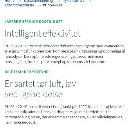
styringsmuligheder via Purelogic-styreenheden leverer disse 
pålidelig, højtydende lufttørring og problemfri overvågning.
Kontakt os for at få et tilbud.
Home
Trykluftbehandling
Tryklufttørrere
Adsorptionstørrere
PH 55-420 HE
LAVERE ENERGIOMKOSTNINGER
Intelligent effektivitet
PH 55-420 HE-tørrerne reducerer driftsomkostningerne me
energistyringsfunktioner som kompressorsynkronisering og 