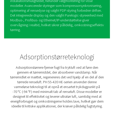
PH 55-420 HE varmeløse
adsorptionstørrere med
ekstruderet profil
De varmeløse PH 55-420 HE adsorptionstørrere leverer u
luft til beskyttelse af udstyr og processer og opnår et en
dugpunkt på -70 °C med minimalt rensetab for maksima
effektivitet. Deres robuste design omfatter fjederbelast