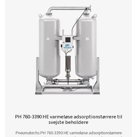
ekstruderet profil
Den varmeløse PH 12-64 HE adsorptionstørrer fra Pn
med det revolutionerende tørremiddel Solides leverer uo
energibesparelser og lave samlede ejeromkostninger
innovative design sikrer overlegen ydeevne, pålideligh
vedligeholdelse.