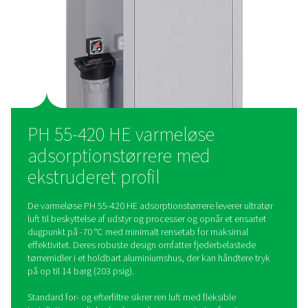
Lav støj under udluftning og vægmonteringsmuligheder gør d
alsidige til enhver installation. Den valgfri Purelogic-styreen
præcis styring, hvilket sikrer problemfri integration og optimal