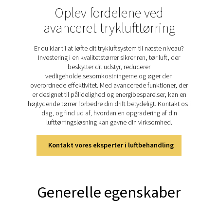
gennem et tørremiddel, der absorberer vanddamp.
tørremidlet er mættet, regenereres det ved hjælp af en d
tørrede renseluft. PH 55-420 HE-serien anvender d
varmeløse teknologi til at opnå et ensartet trykdugp
-70 °C (-94 °F) med minimalt tab af renseluft. Disse mod
designet til effektivitet og leverer ultratør luft, samtidi
energiforbruget og omkostningerne holdes lave, hvilke
ideelle til kritiske applikationer, der kræver pålidelig fug
Oplev de vigtigste funktione
PH 55-550 S
PH 55-420 HE-serien kombinerer avancerede funktioner
opnå den bedste ydeevne og effektivitet. Den omfa