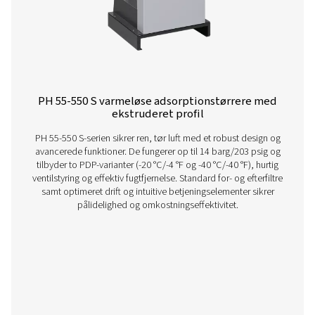
PH 12-64 HE varmeløse adsorptionstørrer