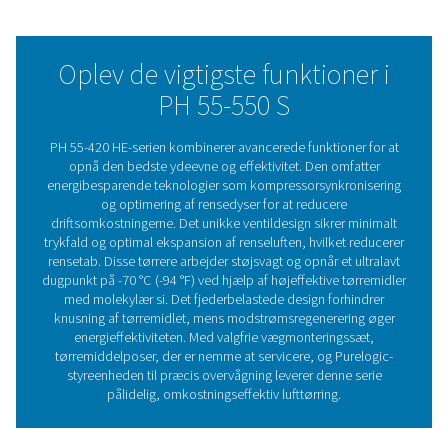
tørremidler i et holdbart aluminiumshus, der kan håndte
på op til 14 barg (203 psig).
Standard for- og efterfiltre sikrer ren luft med fleksible
installationsmuligheder, herunder vægmontering for viss
modeller. Avancerede styringer som kompressorsynkron
optimering af rensedyse og valgfri PDP-styring forbedrer 
Det integrerede display og den valgfri Purelogic-styre
Modbus-, Profibus- og Ethernet/IP-understøttelse giver
overvågning i realtid, hvilket sikrer pålidelig, omkostnin
tørring.
Adsorptionstørreteknolo
Adsorptionstørrere fjerner fugt fra trykluft ved at fø