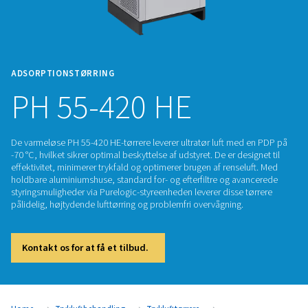
ADSORPTIONSTØRRING
PH 55-420 HE
De varmeløse PH 55-420 HE-tørrere leverer ultratør luft me
-70 °C, hvilket sikrer optimal beskyttelse af udstyret. De er de
effektivitet, minimerer trykfald og optimerer brugen af rense
holdbare aluminiumshuse, standard for- og efterfiltre og av