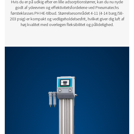
PH 420 HE
702
Funktioner Og Fordele
Generelle Specifikationer
Ekstraudstyr