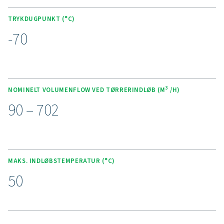
energibesparende teknologier som kompressorsynkron
og optimering af rensedyser for at reducere
driftsomkostningerne. Det unikke ventildesign sikrer m
trykfald og optimal ekspansion af renseluften, hvilket 
rensetab. Disse tørrere arbejder støjsvagt og opnår et u
dugpunkt på -70 °C (-94 °F) ved hjælp af højeffektive tø
med molekylær si. Det fjederbelastede design forhi
knusning af tørremidlet, mens modstrømsregenererin
energieffektiviteten. Med valgfrie vægmonteringss
tørremiddelposer, der er nemme at servicere, og Pure
styreenheden til præcis overvågning leverer denne 
pålidelig, omkostningseffektiv lufttørring.
Oplev fordelene ved
avanceret tryklufttørrin