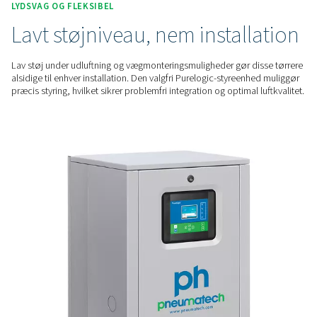
rensedyser. Den optimerede regenereringsproces minimerer
rensningstab, hvilket sparer energi og sikrer ensartet ydeevn
DRIFTSSIKKER YDEEVNE
Ensartet tør luft, lav
vedligeholdelse
PH 55-420 HE-serien leverer et dugpunkt på -70 °C for luft af h
kritiske applikationer. Deres holdbare design med fjederbela
tørremiddel og poser, der er nemme at servicere, sikrer pål
minimerer nedetid.
LYDSVAG OG FLEKSIBEL
Lavt støjniveau, nem instal