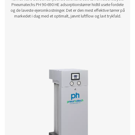
PH 4-11 HE varmeløse adsorptionstørre
Hvis du er på udkig efter en lille adsorptionstørrer, kan 
godt af ydeevnen og effektivitetsfordelene ved Pneu
førsteklasses PH HE-tilbud. Størrelsesområdet 4-11 (4-1
203 psig) er kompakt og vedligeholdelsesfrit, hvilket giver 
høj kvalitet med overlegen fleksibilitet og pålidelig