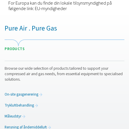
Sikkerhed
Vi er forpligtet til at sikre, at dine personoplysning
behandles, opbevares sikkert, og vi har implemen
passende tekniske foranstaltninger og sikkerhedspo
der beskytter de oplysninger, vi har under vores ko
mod:
Uautoriseret adgang.
Forkert brug eller offentliggørelse.
Uberettiget ændring.
Ulovlig tilintetgørelse eller hændeligt tab.
Alle vores medarbejdere og alle tredjeparter, som
antager til at behandle dine personoplysninger, er
forpligtet til at respektere fortroligheden af dine
oplysninger.