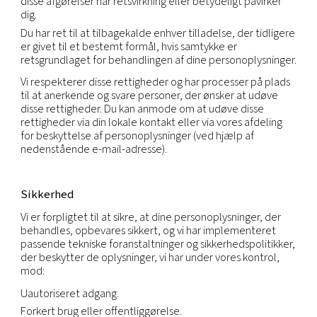
Forebyggelse af fysisk skade eller økonomisk tab e
Understøttelse af salg eller overdragelse af hele 
af vores virksomhed eller aktiver (herunder i forbi
med konkurs).
Opbevaring
Vi opbevarer dine personoplysninger, så længe vi h
løbende forhold til dig, eller så længe det er nød
for at nå det formål, hvortil de blev indsamlet, nor
hele aftaleperioden og i en hvilken som helst per
derefter som lovmæssigt påkrævet eller tilladt i h
gældende lovgivning.
Dine rettigheder