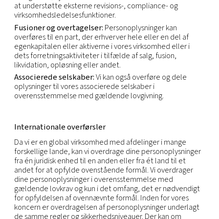
Inden for vores virksomhed:
Forretningsfunktion
kræver adgang til dine oplysninger for at kunne u
vores kontraktlige og juridiske forpligtelser (dvs. sa
regnskab, drift, juridisk) eller med henblik på vores
interesser (dvs. markedsføring).
Tredjeparter:
Vi kan bruge tredjeparter til at leve
udføre tjenester og funktioner på vores vegne. Vi k
personoplysninger til rådighed for de tredjeparter 
udføre disse tjenester og funktioner. Enhver behan
disse personoplysninger vil være i overensstemm
vores instruktioner og de oprindelige formål.
Som krævet af loven:
Vi kan også stille personop
til rådighed for offentlige eller retslige myndighed
retshåndhævende myndigheder som krævet af lo
herunder for at opfylde nationale sikkerheds- elle
retshåndhævelseskrav og herunder for myndighe
domstole i de lande, hvor vi driver virksomhed. Hv
tillader det, kan vi også videregive personoplysning