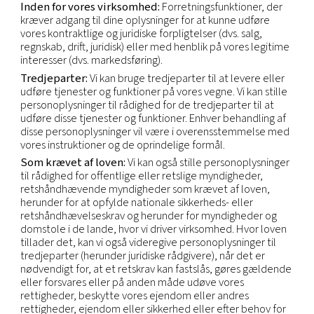
virksomhed, der oprindeligt indsamlede dine oply
og fastlagde formålet og midlerne til at bruge din
oplysninger.
Hvis du har spørgsmål om, hvem der er dataansvarl
dine oplysninger, eller hvis du har andre spørgsmå
oplysninger, bedes du kontakte vores Privacy Offi
hjælp af nedenstående e-mail-adresse).
Kategorier af personoplysninger, formål med
behandlingen og retsgrundlag
Vælg det underafsnit i denne meddelelse, der gæ
dig
Modtagere af personoplysninger