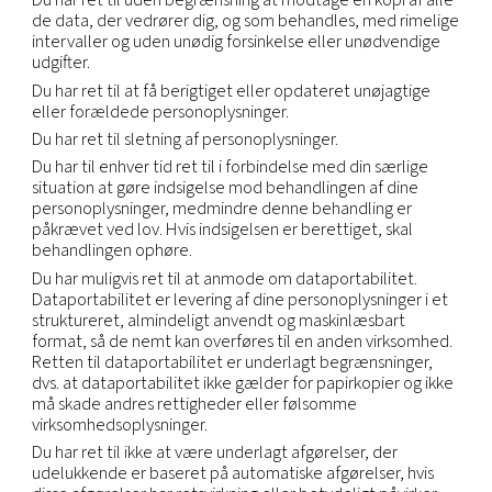
måtte være konflikt mellem disse bestemmelser
nærværende juridiske meddelelse.
Vi vil ikke sælge eller på anden måde dele dine
personoplysninger med nogen uden for vores ko
undtagelse af:
Tjenesteudbydere, som vi har antaget til at udfør
tjenester på vores vegne. Vi deler kun dine
personoplysninger med tjenesteudbydere, som vi
kontraktligt har pålagt restriktioner i forhold til at
eller videregive oplysningerne, medmindre det er
nødvendigt for at udføre tjenester på vores vegne 
at opfylde lovkrav.
Overholdelse af juridiske forpligtelser, herunder, 
begrænset til, besvarelse af legitime juridiske a
fra ordensmagten eller andre offentlige myndighe
Undersøgelser i forbindelse med mistanke om ell
konstateret ulovlig aktivitet.