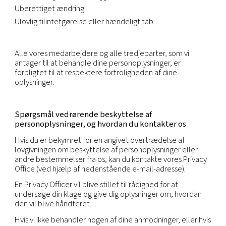
Du har ret til uden begrænsning at modtage en kop
de data, der vedrører dig, og som behandles, med
intervaller og uden unødig forsinkelse eller unød
udgifter.
Du har ret til at få berigtiget eller opdateret unøj
eller forældede personoplysninger.
Du har ret til sletning af personoplysninger.
Du har til enhver tid ret til i forbindelse med din s
situation at gøre indsigelse mod behandlingen af 
personoplysninger, medmindre denne behandling
påkrævet ved lov. Hvis indsigelsen er berettiget, s
behandlingen ophøre.
Du har muligvis ret til at anmode om dataportabili
Dataportabilitet er levering af dine personoplysnin
struktureret, almindeligt anvendt og maskinlæsba
format, så de nemt kan overføres til en anden vir
Retten til dataportabilitet er underlagt begrænsn
dvs. at dataportabilitet ikke gælder for papirkopie