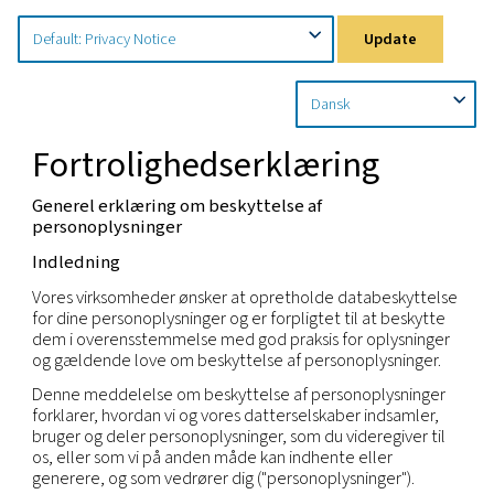
Home
Privatlivspolitik
Landespecifikke Meddelelser
Upd
Fortrolighedserklæring
Generel erklæring om beskyttelse af
personoplysninger
Indledning