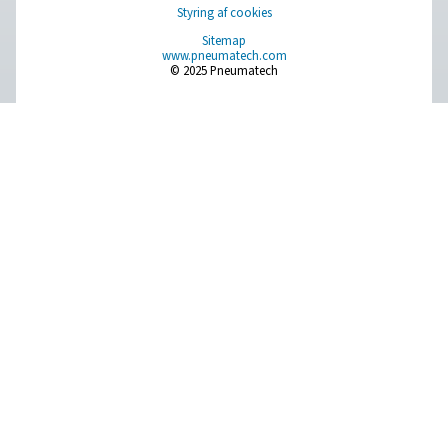
For Europa kan du finde din lokale tilsynsmyndigh
følgende link:
EU-myndigheder
Pure Air . Pure Gas
PRODUCTS
Browse our wide selection of products tailored to support 
compressed air and gas needs, from essential equipment to
solutions.
On-site gasgenerering