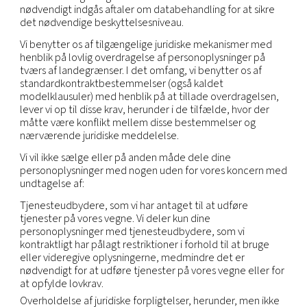
tredjeparter (herunder juridiske rådgivere), når de
nødvendigt for, at et retskrav kan fastslås, gøres
eller forsvares eller på anden måde udøve vores
rettigheder, beskytte vores ejendom eller andres
rettigheder, ejendom eller sikkerhed eller efter b
at understøtte eksterne revisions-, compliance- o
virksomhedsledelsesfunktioner.
Fusioner og overtagelser:
Personoplysninger ka
overføres til en part, der erhverver hele eller en d
egenkapitalen eller aktiverne i vores virksomhed el
dets forretningsaktiviteter i tilfælde af salg, fusion
likvidation, opløsning eller andet.
Associerede selskaber:
Vi kan også overføre og 
oplysninger til vores associerede selskaber i
overensstemmelse med gældende lovgivning.
Internationale overførsler