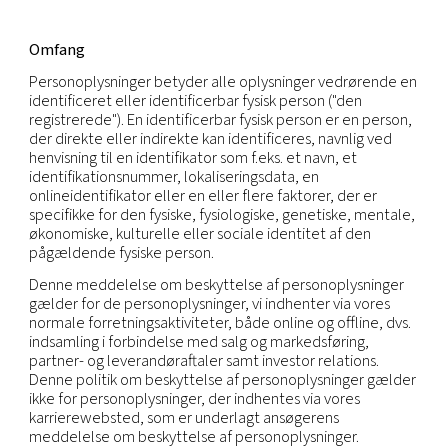
Vores virksomheder ønsker at opretholde databe
for dine personoplysninger og er forpligtet til at 
dem i overensstemmelse med god praksis for opl
og gældende love om beskyttelse af personoplysn
Denne meddelelse om beskyttelse af personoply
forklarer, hvordan vi og vores datterselskaber ind
bruger og deler personoplysninger, som du videregi
os, eller som vi på anden måde kan indhente eller
generere, og som vedrører dig ("personoplysninger
Omfang
Personoplysninger betyder alle oplysninger vedr
identificeret eller identificerbar fysisk person ("de
registrerede"). En identificerbar fysisk person er e
der direkte eller indirekte kan identificeres, navnl
henvisning til en identifikator som f.eks. et navn, et
identifikationsnummer, lokaliseringsdata, en