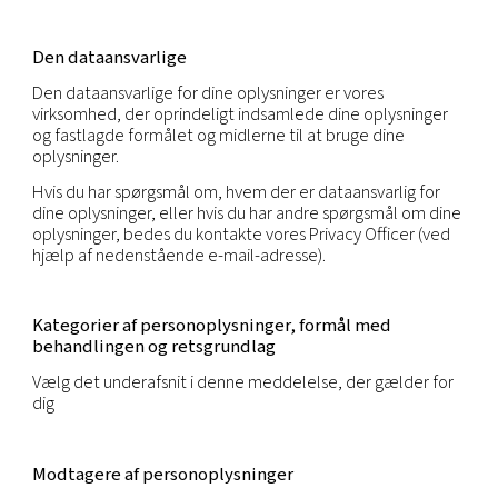
onlineidentifikator eller en eller flere faktorer, de
specifikke for den fysiske, fysiologiske, genetiske,
økonomiske, kulturelle eller sociale identitet af d
pågældende fysiske person.
Denne meddelelse om beskyttelse af personoply
gælder for de personoplysninger, vi indhenter via 
normale forretningsaktiviteter, både online og offl
indsamling i forbindelse med salg og markedsførin
partner- og leverandøraftaler samt investor relati
Denne politik om beskyttelse af personoplysning
ikke for personoplysninger, der indhentes via vore
karrierewebsted, som er underlagt ansøgerens
meddelelse om beskyttelse af personoplysninger
Den dataansvarlige
Den dataansvarlige for dine oplysninger er vores