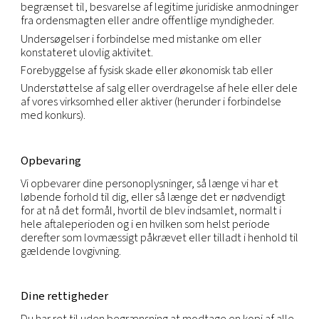
Da vi er en global virksomhed med afdelinger i m
forskellige lande, kan vi overdrage dine personopl
fra én juridisk enhed til en anden eller fra ét land ti
andet for at opfylde ovenstående formål. Vi over
dine personoplysninger i overensstemmelse med
gældende lovkrav og kun i det omfang, det er nø
for opfyldelsen af ovennævnte formål. Inden for 
koncern er overdragelsen af personoplysninger u
de samme regler og sikkerhedsniveauer. Der kan 
nødvendigt indgås aftaler om databehandling for a
det nødvendige beskyttelsesniveau.
Vi benytter os af tilgængelige juridiske mekanism
henblik på lovlig overdragelse af personoplysning
tværs af landegrænser. I det omfang, vi benytter o
standardkontraktbestemmelser (også kaldet
modelklausuler) med henblik på at tillade overdr
lever vi op til disse krav, herunder i de tilfælde, hv