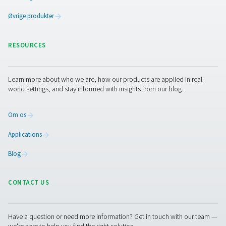
Spørgsmål vedrørende beskyttelse af
personoplysninger, og hvordan du kontakter 
Hvis du er bekymret for en angivet overtrædelse 
lovgivningen om beskyttelse af personoplysninger 
andre bestemmelser fra os, kan du kontakte vores
Office (ved hjælp af nedenstående e-mail-adresse
En Privacy Officer vil blive stillet til rådighed for at
undersøge din klage og give dig oplysninger om, 
den vil blive håndteret.
Hvis vi ikke behandler nogen af dine anmodninger, 
vi ikke giver dig en gyldig grund til, at vi ikke kan gø
har du ret til at kontakte tilsynsmyndigheden for a
en klage.