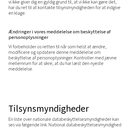
må skade andres rettigheder eller følsomme
virksomhedsoplysninger.
Du har ret til ikke at være underlagt afgørelser, de
udelukkende er baseret på automatiske afgørelser
disse afgørelser har retsvirkning eller betydeligt p
dig.
Du har ret til at tilbagekalde enhver tilladelse, der
er givet til et bestemt formål, hvis samtykke er
retsgrundlaget for behandlingen af dine personopl
Vi respekterer disse rettigheder og har processer 
til at anerkende og svare personer, der ønsker at
disse rettigheder. Du kan anmode om at udøve di
rettigheder via din lokale kontakt eller via vores a
for beskyttelse af personoplysninger (ved hjælp a
nedenstående e-mail-adresse).