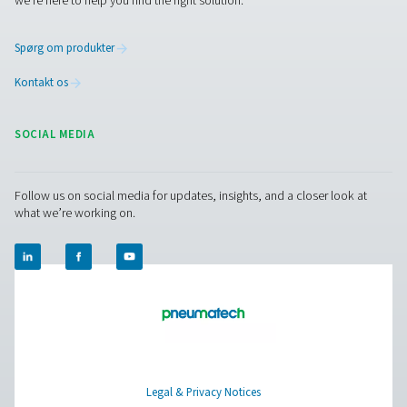
Ændringer i vores meddelelse om beskyttelse
personoplysninger
Vi forbeholder os retten til når som helst at ændre
modificere og opdatere denne meddelelse om
beskyttelse af personoplysninger. Kontroller med
mellemrum for at sikre, at du har læst den nyeste
meddelelse.
Tilsynsmyndigheder
En liste over nationale databeskyttelsesmyndigh
ses via følgende link:
National databeskyttelsesm