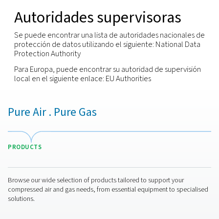
procedimientos para reconocer y responder a aq
individuos que quieren ejercerlos. Puede solicitar 
ejercicio de cualquiera de estos derechos a travé
contacto local o póngase en puede ponerse en
comuníquese con nuestro oficial de privacidad uti
la dirección de correo electrónico que se muestra
continuación.
Seguridad
Nos comprometemos a garantizar que la informa
personal tratada se guarda de forma segura y que
implantado las medidas técnicas y las políticas de
seguridad pertinentes para proteger la informaci
está bajo su control frente a estos peligros:
El acceso sin autorización.