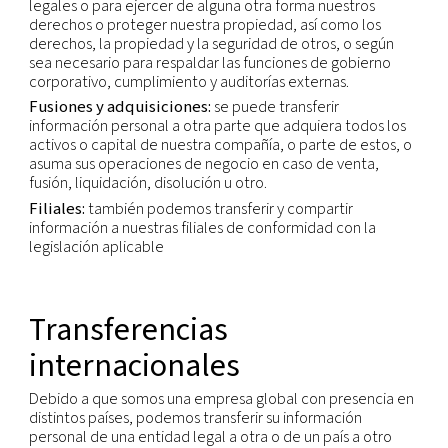
requieren el acceso a sus datos para cumplir nues
obligaciones legales y contractuales (es decir, ven
contabilidad, operaciones o requisitos legales) o e
objetivo de nuestros intereses legítimos (es decir,
marketing).
Terceros:
podemos contratar a terceros para pre
servicios o desempeñar funciones en nuestro nom
Podemos poner información personal a disposici
dichos terceros para que realicen estos servicios 
funciones. Incluiremos en nuestras instrucciones c
tratamiento de esa información personal, que si
será compatible con los fines originales.
Según lo requiera la ley:
podemos poner su info
personal a disposición de las autoridades públicas
judiciales y de los organismos o agentes encargad
velar por el cumplimiento de las leyes según lo re
ley, por ejemplo, para el cumplimiento de los req
seguridad nacional o el cumplimiento de la ley, l