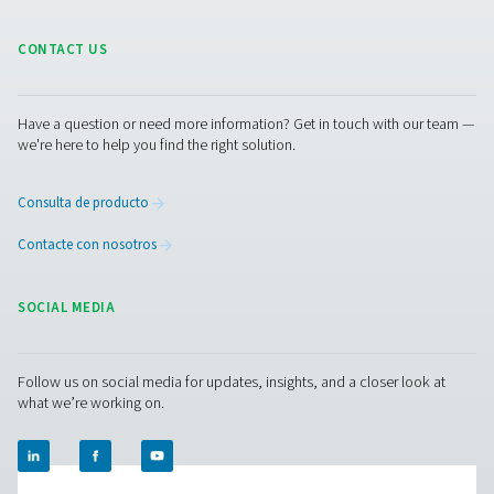
privacidad o de cualquier otra normativa, puede 
en comuníquese con nuestro oficial de privacidad
utilizando la dirección de correo electrónico que 
muestra a continuación.
Si no gestionamos alguna de sus solicitudes, o no 
proporcionamos una razón válida por la que no 
hacerlo, tiene el derecho a ponerse en contacto 
autoridad de supervisión para poner una queja.
Cambios en nuestro avis
privacidad
Nos reservamos el derecho a cambiar, modificar 
actualizar este aviso de privacidad en cualquier
Consúltelo periódicamente para asegurarse de c
aviso más actual.