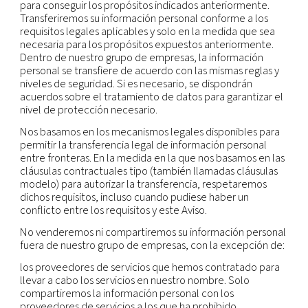
incluye los organismos y tribunales de los países e
operamos. Siempre que lo permita la ley, podem
divulgar su información personal a terceros (inclui
consultores legales) si es necesario para el
establecimiento, el ejercicio o la defensa de de
legales o para ejercer de alguna otra forma nuest
derechos o proteger nuestra propiedad, así como
derechos, la propiedad y la seguridad de otros, o
sea necesario para respaldar las funciones de gob
corporativo, cumplimiento y auditorías externas.
Fusiones y adquisiciones:
se puede transferir
información personal a otra parte que adquiera t
activos o capital de nuestra compañía, o parte de
asuma sus operaciones de negocio en caso de ven
fusión, liquidación, disolución u otro.
Filiales:
también podemos transferir y compartir
información a nuestras filiales de conformidad con
legislación aplicable