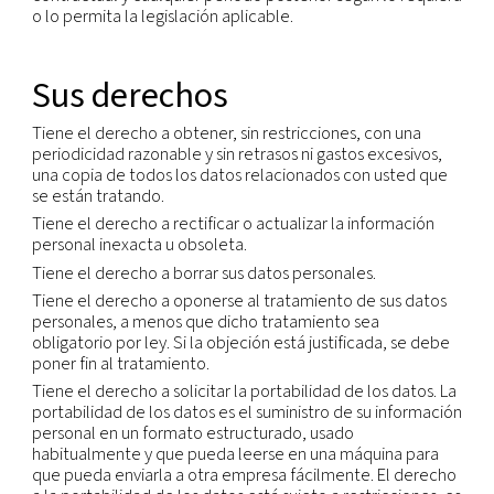
Nos basamos en los mecanismos legales disponibl
permitir la transferencia legal de información per
entre fronteras. En la medida en la que nos basam
cláusulas contractuales tipo (también llamadas cl
modelo) para autorizar la transferencia, respeta
dichos requisitos, incluso cuando pudiese haber u
conflicto entre los requisitos y este Aviso.
No venderemos ni compartiremos su información
fuera de nuestro grupo de empresas, con la exce
los proveedores de servicios que hemos contrata
llevar a cabo los servicios en nuestro nombre. Sol
compartiremos la información personal con los
proveedores de servicios a los que ha prohibido
contractualmente utilizar o revelar la informació
cuando sea necesario para llevar a cabo los servic
nuestro nombre o para cumplir con los requisitos 
cumplir con las obligaciones legales, incluida entr