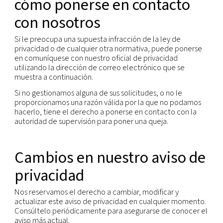
portabilidad de los datos es el suministro de su i
personal en un formato estructurado, usado
habitualmente y que pueda leerse en una máquin
que pueda enviarla a otra empresa fácilmente. E
a la portabilidad de los datos está sujeto a restric
decir, la portabilidad de los datos no se aplica a re
en papel y no puede atentar contra los derechos 
personas o la información confidencial de la empr
Tiene el derecho a no estar sujeto a decisiones b
únicamente en una toma de decisiones automatiz
dichas decisiones tienen un efecto legal o signific
sobre usted.
Tiene el derecho a retirar cualquier consentimien
otorgado previamente para un fin concreto, si es
consentimiento constituye la base jurídica para el
tratamiento de su información personal.
Respetamos estos derechos y disponemos de