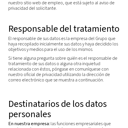
indirecta, en concreto con referencia a un identif
como un nombre, un número de identificación, d
ubicación, un identificador en línea o uno o varios
específicos relacionados con la identidad física, fi
genética, mental, económica, cultural o social de
persona física.
Este aviso de privacidad se aplica a la informació
que obtenemos a través de nuestras actividades
empresariales normales, tanto online como offline
decir, su recopilación en relación con las ventas y 
marketing, el compromiso con socios y proveedore
relaciones con los inversores. Este aviso de privac
se aplica a la información personal obtenida a tra
nuestro sitio web de empleo, que está sujeto al a
privacidad del solicitante.