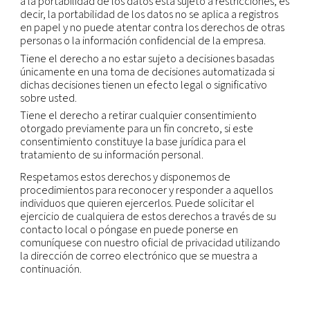
cosas (y no limitado a), la respuesta a requerimien
legales legítimos de autoridades policiales u otro
organismos reguladores;
investigar actividades sospechosas o ilegales;
prevenir daños físicos o pérdidas financieras; o
permitir la venta o transferencia de la totalidad o
porción de nuestro negocio o de nuestros activos 
en caso de liquidación por bancarrota).
Conservación
Conservaremos su información personal mientras
mantengamos una relación continua con usted o 
tiempo como sea necesario para lograr los fines p
que se recopiló, normalmente durante la relació
contractual y cualquier período posterior según l