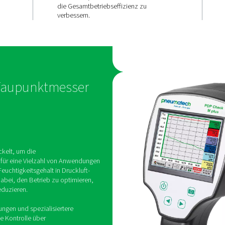
Vermeiden S
messung
Probleme m
Feuchtigkeit
Plus liefern
ungen, die dem
Durch klare Einblicke in die
u überwachen
Feuchtigkeit des Systems t
emleistung
Messgeräte dazu bei, Ineff
reduzieren, Geräte zu sch
die Gesamtbetriebseffizien
verbessern.
Mobile Taupunktmesser