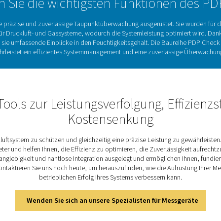
e Bedeutung von Taupunktmesser
ichtige Werkzeuge zur Überwachung des Feuchtigkeitsgehalts 
e in die Menge des vorhandenen Wasserdampfes und können so
iden. Eine regelmäßige Überwachung sorgt für optimale Leistun
bringt die Taupunktüberwachung mit genauen und zuverlässige
eräte wurden für eine Vielzahl von Anwendungen entwickelt und 
behalten, eine konsistente Leistung zu gewährleisten und G