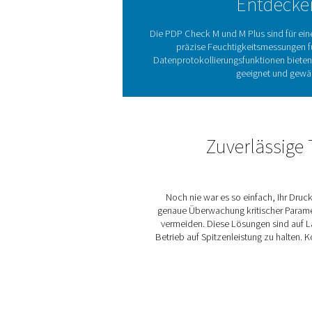
Di
Taupunktmessgeräte sind w
Unternehmen Einblick
Produktkontamination verme
Die Baureihe PDP Check M 
unterstützt. Diese Messg