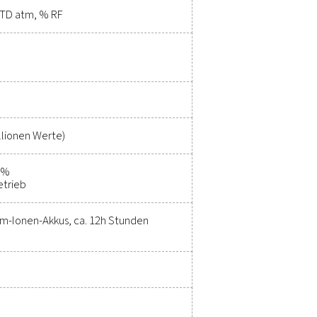
s verbessern kann.
listen für Messgeräte
fikationen:
-Touchscreen