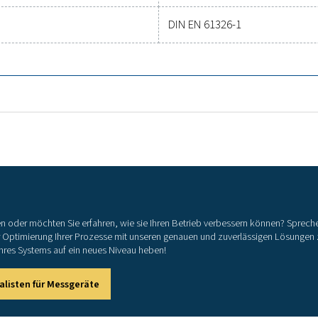
-80-
-20-
0–10
± 0,
-10-
typ. 
G/m³
-1-5
-1-3
USB-