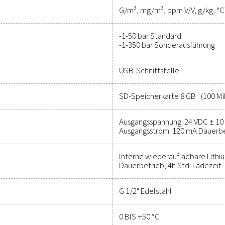
betrieblichen Erfolg Ihres System
Wenden Sie sich an unsere Spezia
Allgemeine Spezi
Check M PDP Check M Plus
3,5"