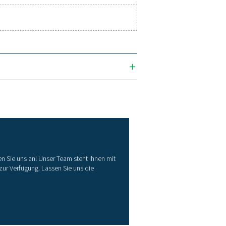
+50 °Ctd
+70 °C
0 %rF
5 °Ctd bei
+50 °Ctd
± 2 °Ctd (Rest- Bereich)
, mg/m³, ppm V/V, g/kg, °CTD atm, % RF
0 bar Standard
50 bar Sonderausführung
Schnittstelle