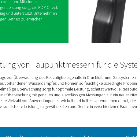
s wurden entwickelt, um die
h und effektiv für eine Vielzahl von Anwendungen
blicke in den Feuchtigkeitsgehalt in Druckluft-
 Unternehmen dabei, den Betrieb zu optimieren,
ffizienzen zu reduzieren.
 für Routineprüfungen und spezialisiertere
s Benutzern, die Kontrolle über
usforderungen zu behalten. Mit einem
n und zuverlässiger Leistung sorgt die PDP Check
e Systemüberwachung und unterstützt Unternehmen
nd kostengünstigen Betrieb zu erreichen.