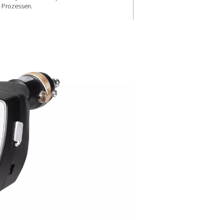
ie
Vielseitig
it
einsetzbar
Die PDP Check M-Serie wurde 
verschiedene Branchen und
Anwendungen entwickelt und
ragen diese
gewährleistet eine effektive
izienzen zu
Überwachung von Druckluft,
ützen und
Gassystemen und spezialisiert
z zu
Prozessen.