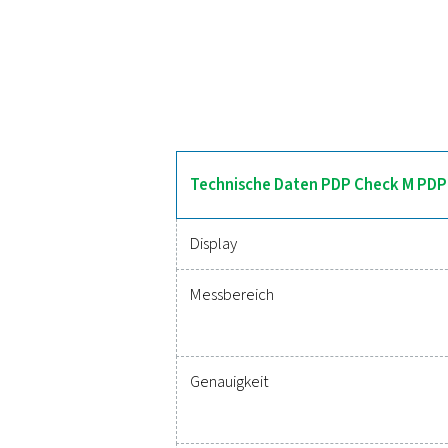
E
Die PDP Check M und M Pl
präzise Feuchtigk
Datenprotokollierungsfu
gee
Zuver
Noch nie war es so ei
genaue Überwachung kri
vermeiden. Diese Lösu
Betrieb auf Spitzenleis