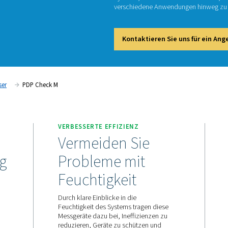
PDP Che
Drucklu
Systems
verschi
Kont
Taupunktmesser
PDP Check M
VERBESSERTE EFFIZIEN