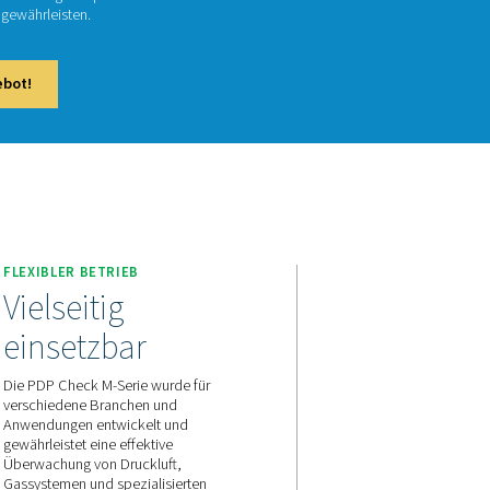
ck M und M Plus sind mobile Taupunktmesser, die für die ge
ft und Gasen entwickelt wurden. Sie bieten zuverlässige Einblick
, helfen Unternehmen dabei, die Leistung zu optimieren und ein
edene Anwendungen hinweg zu gewährleisten.
aktieren Sie uns für ein Angebot!
Z
FLEXIBLER BETRIEB