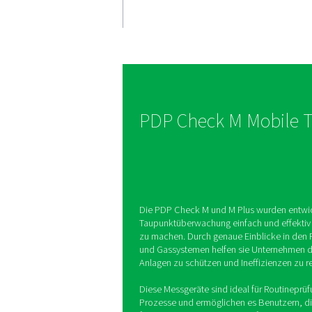
Präzise
Taupunkt
Die PDP Check M und M 
präzise Taupunktmess
Benutzer helfen, den
Feuchtigkeitsgehalt z
und eine optimale Syst
aufrechtzuerhalten.
PDP Check M 