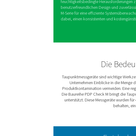
Die PDP Check M und M Plu
Taupunktüberwachung einfac
zu machen. Durch genaue Ein
und Gassystemen helfen sie
Anlagen zu schützen und Ine
Diese Messgeräte sind ideal
Prozesse und ermöglichen e
feuchtigkeitsbedingte Hera
benutzerfreundlichen Desig
M-Serie für eine effizient
dabei, einen konsistenten u