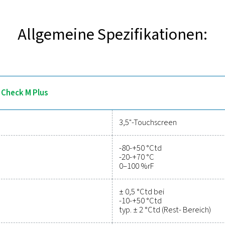
ntdecken Sie die wichtigsten F
us sind für eine präzise und zuverlässige Taupunktüberwachung
eitsmessungen für Druckluft- und Gassysteme, wodurch die Syste
nktionen bieten sie umfassende Einblicke in den Feuchtigkeits
ignet und gewährleistet ein effizientes Systemmanagement und
lässige Tools zur Leistungsverfo
Kostensen
nfach, Ihr Druckluftsystem zu schützen und gleichzeitig eine p
tischer Parameter und helfen Ihnen, die Effizienz zu optimiere
ngen sind auf Langlebigkeit und nahtlose Integration ausgelegt
tung zu halten. Kontaktieren Sie uns noch heute, um herauszufin