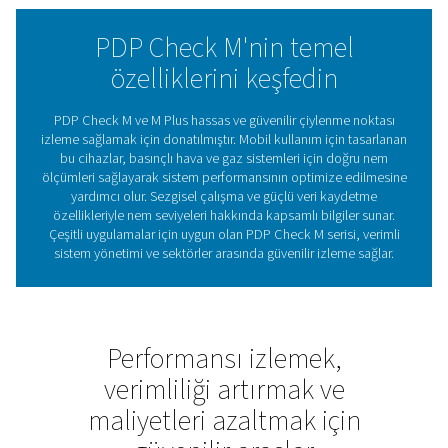
sayaçlar, kullanıcıların neme bağlı zorluklar üzerinde kon
sahibi olmalarını sağlar. Kullanıcı dostu tasarımı ve güveni
performansıyla PDP Check M serisi, verimli sistem izlem
ve işletmelerin tutarlı ve uygun maliyetli operasyonlar
gerçekleştirmelerini destekler.
Çiylenme noktası ölçerler
sistem verimliliğindeki ön
Çiy noktası ölçerler basınçlı hava ve gaz sistemlerind
seviyelerini izlemek için kritik araçlardır. Çiylenme no
ölçerek, mevcut su buharı miktarı hakkında bilgi sağl
işletmelerin korozyon, ekipman hasarı ve ürün kontam
gibi neme bağlı sorunları önlemelerine yardımcı olurlar.