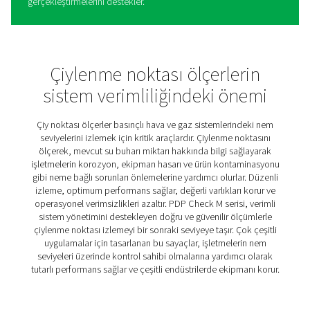
PDP Kontrolü M Mobil Çiyl
Noktası Ölçerler
PDP Check M ve M Plus, çiylenme noktası izlemesini çok 
uygulamalarda basit ve etkili hale getirmek için tasarlanmı
Basınçlı hava ve gaz sistemlerindeki nem seviyeleri hak
doğru bilgiler sağlayarak işletmelerin operasyonları opt
etmelerine, ekipmanı korumalarına ve verimsizlikleri
azaltmalarına yardımcı olurlar.
Hem rutin kontroller hem de daha özel işlemler için idea