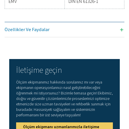
Teknik özellikler PDP kontrol M & PDP kontrol
Ekran
3,5 “Dokunmatik e
Ölçüm aralığı
-80-+50°Ctd
-20-+70°C
0-100 %rF
Doğruluk
-10-+50°Ctd
tip. için ± 0,5°Ctd
(kalan menzil)