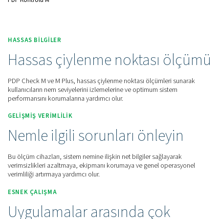
sağlamalarına yardımcı olurlar.
Fiyat teklifi için bizimle iletişime geçin!
Ana Sayfa
Ölçüm Ekipmanı
Çiy Noktası Ölçüm Cihazl
PDP Kontrolü M
HASSAS BILGILER
Hassas çiylenme noktası 
PDP Check M ve M Plus, hassas çiylenme noktası ölçümleri 