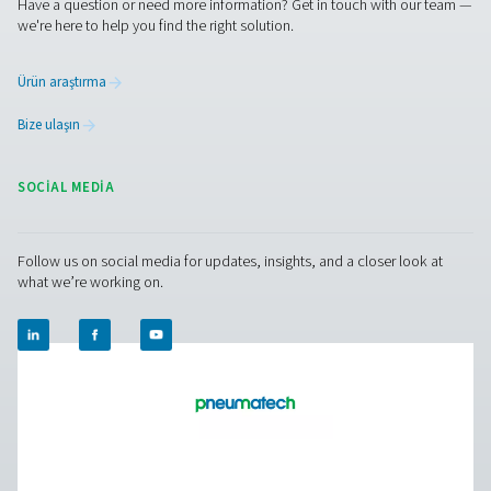
PDP Sens T20/T60/T100 Çiy Noktası Sensö
PDP Sens T20/T60/T100 serisi, basınçlı hava ve gaz sist
hassas artık nem ölçümü sağlayarak kuru, yüksek kalitel
korunmasına ve sistem verimsizliklerinin önlenmesine yard
Hızlı yanıt süreleri, uzun süreli stabilite ve yüksek basınç 
kritik uygulamalar için doğru gerçek zamanlı veriler s