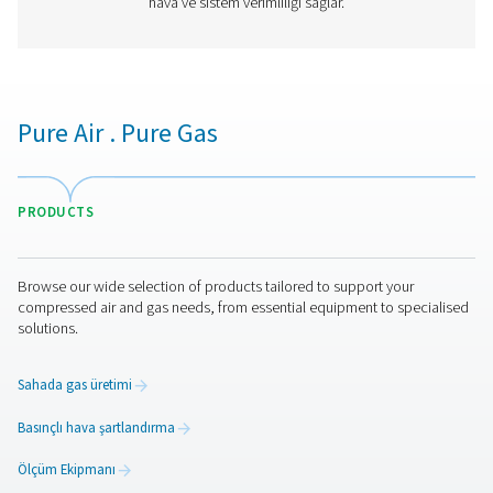
PDP Kontrolü S3/S4 sabit Çiylenme Noktası
PDP Check S3 ve S4, basınçlı hava ve gaz sistemlerind
çiylenme noktası izleme için tasarlanmıştır. Sezgisel d
ekran ve dahili alarmlarla, işletmelerin optimum nem sev
koruyarak verimli ve güvenilir operasyonlar sağlamasına
olmak için sürekli bilgiler sunar.