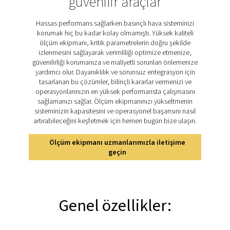
izleme, optimum performans sağlar, değerli varlıkları k
operasyonel verimsizlikleri azaltır. PDP Check M serisi,
sistem yönetimini destekleyen doğru ve güvenilir ölçü
çiylenme noktası izlemeyi bir sonraki seviyeye taşır. Çok
uygulamalar için tasarlanan bu sayaçlar, işletmeleri
seviyeleri üzerinde kontrol sahibi olmalarına yardımcı
tutarlı performans sağlar ve çeşitli endüstrilerde ekipma
PDP Check M'nin temel
özelliklerini keşfedin
PDP Check M ve M Plus hassas ve güvenilir çiylenme 
izleme sağlamak için donatılmıştır. Mobil kullanım için t
bu cihazlar, basınçlı hava ve gaz sistemleri için doğ
ölçümleri sağlayarak sistem performansının optimize e