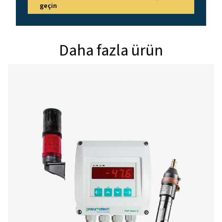
Nem parametreleri
g/m³, mg/m³, ppm
g/kg, °CTD atm, 
Basınç aralığı
-1-50 bar standart
-1-350 bar özel m
Arabirim
USB arabirimi
Veri kaydedici
8 GB SD bellek kar
milyon değer)
Sensörler için güç kaynağı
Çıkış gerilimi: 24
Çıkış akımı: 120 mA
çalışma
Güç kaynağı
Dahili şarj edilebili