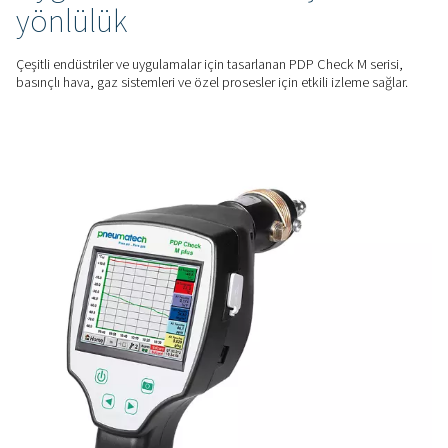
kullanıcıların nem seviyelerini izlemelerine ve optimum siste
performansını korumalarına yardımcı olur.
GELIŞMIŞ VERIMLILIK
Nemle ilgili sorunları önley
Bu ölçüm cihazları, sistem nemine ilişkin net bilgiler sağlaya
verimsizlikleri azaltmaya, ekipmanı korumaya ve genel oper
verimliliği artırmaya yardımcı olur.
ESNEK ÇALIŞMA
Uygulamalar arasında çok
yönlülük
Çeşitli endüstriler ve uygulamalar için tasarlanan PDP Check 
basınçlı hava, gaz sistemleri ve özel prosesler için etkili izle