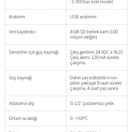
izlenmesini sağlayarak verimliliği optimize etmeni
güvenilirliği korumanıza ve maliyetli sorunları önlem
yardımcı olur. Dayanıklılık ve sorunsuz entegrasyon 
tasarlanan bu çözümler, bilinçli kararlar vermenizi
operasyonlarınızın en yüksek performansta çalışma
sağlamanızı sağlar. Ölçüm ekipmanınızı yükseltme
sisteminizin kapasitesini ve operasyonel başarısını 
artırabileceğini keşfetmek için hemen bugün bize ul
Ölçüm ekipmanı uzmanlarımızla iletişim
geçin
Genel özellikler: