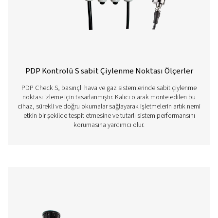
piller yaklaşık 9 sa
çalışma, 4 saat şar
Vidalama dişi
G 1/2" paslanmaz 
Ortam sıcaklığı
0 - +50°C
EMV
DIN EN 61326-1
Özellikler Ve Faydalar