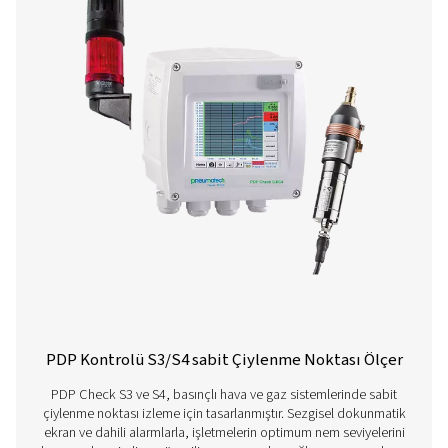
İletişime geçin
Ölçüm ekipmanımız hakkında sorularınız mı var veya
ekipmanın operasyonlarınızı nasıl geliştirebileceğini
öğrenmek mi istiyorsunuz? Bizimle temasa geçin! Eki
doğru ve güvenilir çözümlerimizle proseslerinizi opti
etmenizde size uzman tavsiyeleri ve rehberlik sunmak
buradadır. Hassasiyeti sağlayalım ve sisteminizin
performansını bir üst seviyeye taşıyalım!
Ölçüm ekipmanı uzmanlarımızla iletişime
geçin