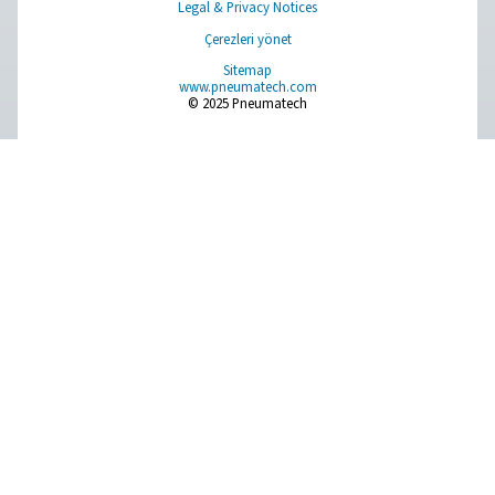
PDP Kontrolü 500 S2/S1 Çiylenme Noktası 