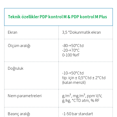
yardımcı olur. Sezgisel çalışma ve güçlü veri kayd
özellikleriyle nem seviyeleri hakkında kapsamlı bilgiler
Çeşitli uygulamalar için uygun olan PDP Check M serisi,
sistem yönetimi ve sektörler arasında güvenilir izleme 
Performansı izlemek,
verimliliği artırmak ve
maliyetleri azaltmak içi
güvenilir araçlar
Hassas performans sağlarken basınçlı hava sistemi
korumak hiç bu kadar kolay olmamıştı. Yüksek kali
ölçüm ekipmanı, kritik parametrelerin doğru şeki