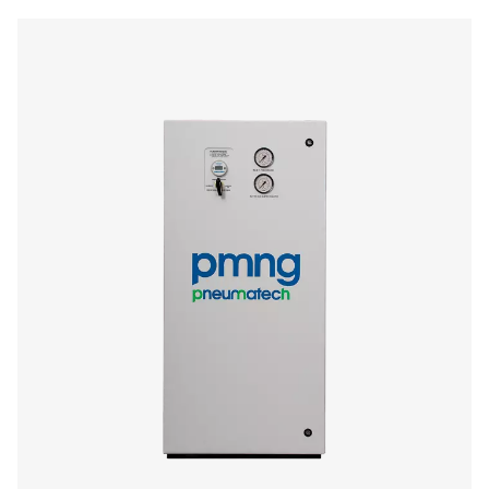
PPNG Skid
8,9
6,6
1 HE
PPNG Skid
14,0
10,4
2 HE
PPNG Skid
21,6
20,6
3 HE
PPNG Skid
31,5
30,3
4 HE
PPNG Skid
36,9
36,9
5 HE
PPNG Skid
73,8
73,8