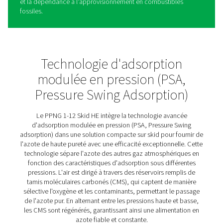
PPNG SolarNitro HE Skids
d'azote haute pression
Le PPNG SolarNitro Skid HE est un système de producti
d’azote intelligent et tout-en-un conçu pour les opérati
cherchent à exploiter leur propre énergie solaire. En tiran
de l’excédent d’énergie renouvelable, comme l’excédent
de midi, il offre une alternative économique et à faibles
émissions aux méthodes traditionnelles d’approvision
azote.
Sa conception intégrée réunit un compresseur à vitesse 
un générateur d’azote PSA, un surpresseur haute pressi
filtration et un stockage, tous préassemblés sur un seul 
de base. Avec une entrée d’alimentation et un raccord d’