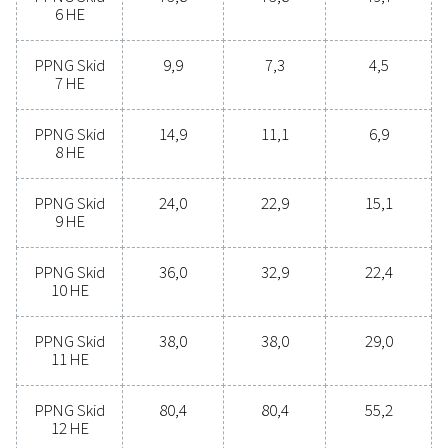
d'azote sur site
Envisagez-vous de passer de l’achat d’azote en boute
la production d’azote sur site ? Le choix est clair –
devriez absolument le faire ! La production de gaz su
offre de nombreux avantages, notamment une rédu
des coûts, un contrôle précis de la pureté, des émis
de transport réduites, une sécurité accrue et l’élimin
des tracas logistiques. À tous égards, la product
d’azote sur site s’avère être la solution la plus effic
Contactez nos experts pour en savoir plus sur le
avantages que cette transition peut apporter à v
opérations.
Contactez nos experts en azote dès
maintenant