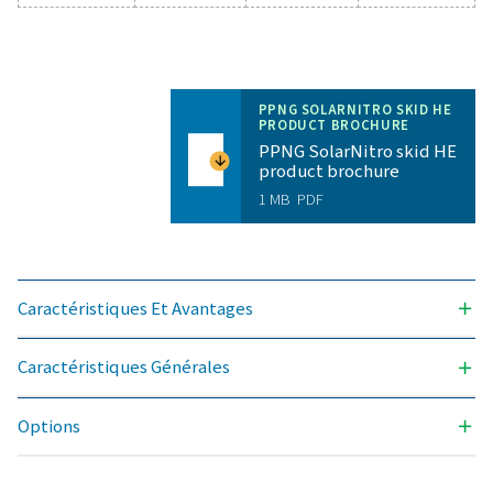
Caractéristiques génér
PURETÉ D'AZOTE ATTEIGNABLE (%)
99,999
PRESSIONS DE SORTIE DISPONIBLES (BAR(G))
40 et 300