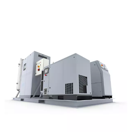
s’agit d’un véritable système plug-and-play qui simplifie
l’installation et le fonctionnement.
Conçu pour fonctionner de manière flexible, le SolarNit
HE peut être programmé pour fonctionner lorsque l’éner
la plus abordable ou la plus abondante. Disponible en v
40 bar pour une utilisation à la demande ou 300 bar ave
stockage en bouteille intégré, il favorise une productio
fiable tout en réduisant considérablement les coûts d’éle
et la dépendance à l’approvisionnement en combustibl
fossiles.
Technologie d'adsorptio
modulée en pression (PS