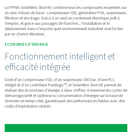
une production d’azote ren
Le PPNG SolarNitro Skid HE est conçu pour s’intégrer à votre
d’énergie solaire, vous permettant de générer de l’azote en u
l’énergie solaire excédentaire. La surveillance intelligente 
un fonctionnement pendant les heures de pointe solaires ou
à bas tarif, réduisant ainsi les coûts énergétiques, la dépen
sources d’énergie traditionnelles et votre empreinte carbone
SOLUTION D'AZOTE TOUT-EN-UN
Solution complète, rapide 
installer
Le PPNG SolarNitro Skid HE combine tous les composants es
un seul châssis de base : compresseur VSD, générateur PSA,
filtration et stockage. Grâce à un seul raccordement électriq
l’emploi, et grace aux passages de fourches , l’installation et