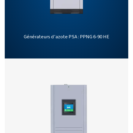
11 HE
PPNG Skid
80,4
80,4
12 HE
PPNG SOLARNITRO 
PRODUCT BROCHU
PPNG SolarNitro
product brochur
1 MB
PDF