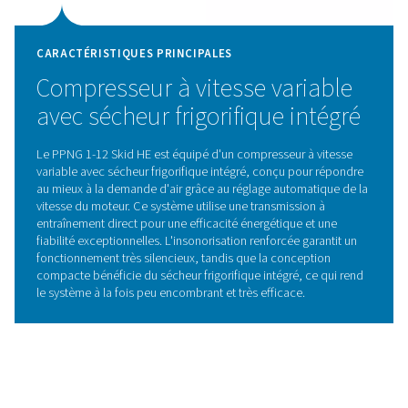
Pressure Swing Adsorptio
Le PPNG 1-12 Skid HE intègre la technologie avan
d'adsorption modulée en pression (PSA, Pressure 
adsorption) dans une solution compacte sur skid pour f
l'azote de haute pureté avec une efficacité exceptionnel
technologie sépare l'azote des autres gaz atmosphéri
fonction des caractéristiques d'adsorption sous diffé
pressions. L'air est dirigé à travers des réservoirs rem
tamis moléculaires carbonés (CMS), qui captent de m
sélective l'oxygène et les contaminants, permettant le
de l'azote pur. En alternant entre les pressions haute e
les CMS sont régénérés, garantissant ainsi une aliment
azote fiable et constante.