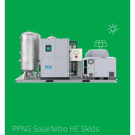
déploiement dans n’importe quel environnement industriel s
par un chariot élévateur.
ECONOMIES D'ÉNERGIE
Fonctionnement intelligent
efficacité intégrée
Doté d’un compresseur VSD, d’un surpresseur 300 bar, d’u
intégré et d’un contrôleur Purelogic™, le SolarNitro Skid HE
réaliser des économies d’énergie à deux chiffres. Il minimise
démarrage/arrêt et optimise la consommation d’énergie sur 
données en temps réel, garantissant des performances fiab
coûts d’exploitation réduits.