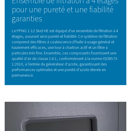
CARACTÉRISTIQUES PRINCIPALES
Compresseur à vitesse varia
avec sécheur frigorifique int
Le PPNG 1-12 Skid HE est équipé d'un compresseur à vi
variable avec sécheur frigorifique intégré, conçu pour 
au mieux à la demande d'air grâce au réglage automatiq
vitesse du moteur. Ce système utilise une transmission à
entraînement direct pour une efficacité énergétique et 
fiabilité exceptionnelles. L'insonorisation renforcée gara
fonctionnement très silencieux, tandis que la conceptio
compacte bénéficie du sécheur frigorifique intégré, ce 
le système à la fois peu encombrant et très efficace.