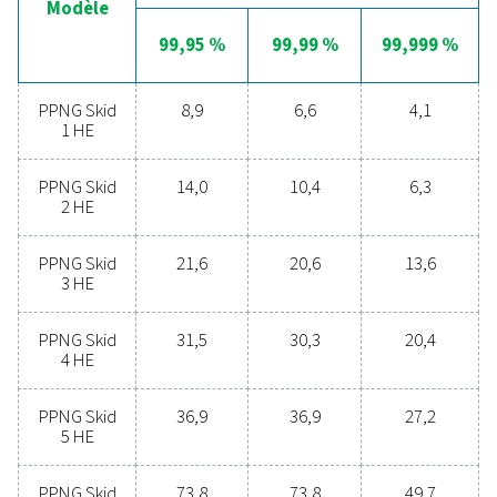
Le contrôleur Purelogic assure une surveillance intellige
autoprotectrice de la qualité de l’air d’alimentation pour
maintenir des performances optimales du système. Il off
contrôle précis du débit, de la pureté et de la pression 
l’azote, garantissant un rendement fiable et constant. De
fonctionnalité PLC intégrée permet une planification inte
de l’énergie, ce qui permet au système de fonctionner 
les périodes de faibles tarifs d’électricité ou lorsque l’é
solaire excédentaire est disponible. Avec la surveillance
distance 24/7 ICONS en option, les utilisateurs peuvent
également suivre et gérer les performances à distance,
ainsi une visibilité et un contrôle complets sur l’efficacit
système et la consommation d’énergie.
Avantages de la producti