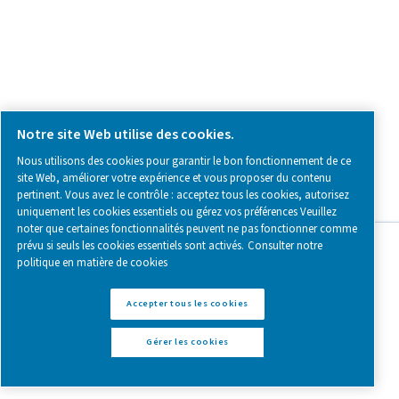
Générateurs d'azote PSA - PPNG 100-80
Pure Air . Pure Gas.
PRODUCTS
Browse our wide selection of products tailored to support 
compressed air and gas needs, from essential equipment to
solutions.