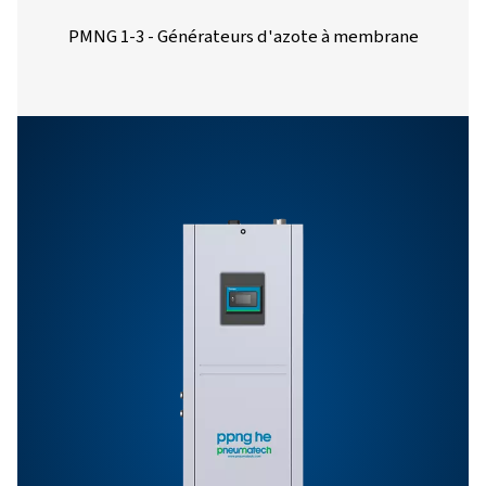
6 HE
PPNG Skid
9,9
7,3
7 HE
PPNG Skid
14,9
11,1
8 HE
PPNG Skid
24,0
22,9
9 HE
PPNG Skid
36,0
32,9
10 HE
PPNG Skid
38,0
38,0