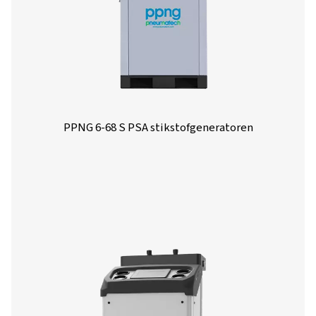
Algemene Specificaties:
Opties
Neem contact op
Hebt u vragen of bent u nieuwsgierig naar hoe onze
stikstofgeneratoren uw activiteiten kunnen verbetere
Neem contact met ons op! Ons team staat klaar om
inzichten en ondersteuning te bieden om u te helpen
processen te optimaliseren met onze geavanceerde
stikstoftechnologie. Laten we samen uw activiteiten