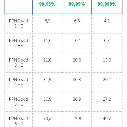
bewaking van de toevoerluchtkwaliteit om optimale
systeemprestaties te handhaven. Het biedt een nauwkeu
regeling van de stikstofstroom, zuiverheid en druk, waa
een betrouwbare en consistente output wordt gegarand
Bovendien maakt de ingebouwde PLC-functionaliteit s
energieplanning mogelijk, waardoor het systeem kan w
tijdens perioden met lage elektriciteitstarieven of wanne
overtollige zonne-energie beschikbaar is. Met de option
ICONS-bewaking op afstand kunnen gebruikers ook de
prestaties op afstand volgen en beheren, waardoor ze v
zichtbaarheid en controle krijgen over de systeemefficië
het energieverbruik.
Ontdek de voordelen va
stikstofproductie op locat