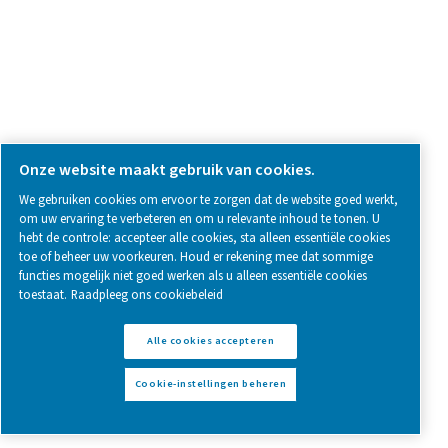
PPNG 100-800 HE PSA stikstofgenerato
Pure Air . Pure Gas
PRODUCTS
Browse our wide selection of products tailored to support 
compressed air and gas needs, from essential equipment to
solutions.
Gasproductie op locatie