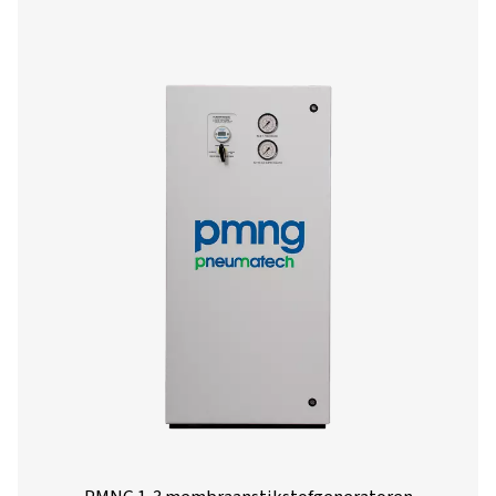
1 HE
PPNG skid
14,0
10,4
2 HE
PPNG skid
21,6
20,6
3 HE
PPNG skid
31,5
30,3
4 HE
PPNG skid
36,9
36,9
5 HE
PPNG skid
73,8
73,8
6 HE