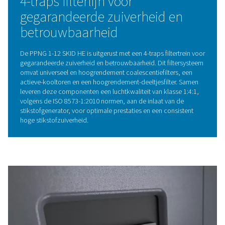
BELANGRIJKSTE KENMERKEN
Compressor met variabel
toerental en geïntegreerde
koeldroger
De PPNG 1-12 Skid HE is uitgerust met een compressor
variabel toerental en een geïntegreerde koeldroger, die 
ontworpen om door automatische motortoerentalaanp
nauw aan te sluiten op het luchtverbruik. Dit systeem m
gebruik van een direct aangedreven transmissie voor
uitzonderlijke energiezuinigheid en betrouwbaarheid. D
verbeterde geluidsisolatie zorgt voor een zeer stille wer
terwijl het compacte ontwerp profiteert van de geïntegr
koeldroger, waardoor het systeem zowel ruimtebespare
zeer effectief is.