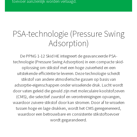
PPNG 1-12 hogedruk stikstof
Skids HE
De PPNG SolarNitro Skid HE is een slim, alles-in-één
stikstofopwekkingssysteem dat is afgestemd op activite
hun eigen zonne-energie willen benutten. Door gebruik
van overtollige hernieuwbare energie – zoals het zonne-
overschot 's middags – biedt het een kosteneffectief,
emissiearm alternatief voor traditionele
stikstoftoevoermethoden.
Het geïntegreerde ontwerp combineert een compressor
variabel toerental, PSA-stikstofgenerator, hogedrukboos
filtratie en opslag, allemaal voorgemonteerd op één bas
Met één stroomingang en één stikstofaansluiting is het 
plug-and-play-systeem dat de installatie en bediening