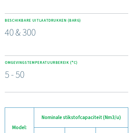
BELANGRIJKSTE KENMERKEN
Purelogic-regeling, -bewakin
-energieplanning
De Purelogic-regelaar zorgt voor intelligente, zelfbesc