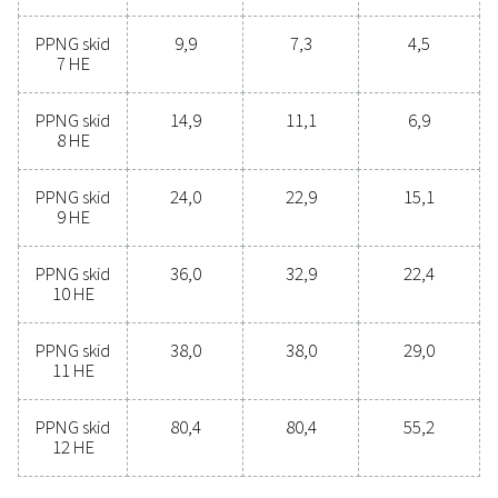
Overweegt u om over te stappen van het kopen v
stikstof in flessen naar het produceren van stiksto
locatie? De keuze is voor de hand liggend, dat mo
zeker doen! stikstofproductie op locatie biedt tal
voordelen, waaronder lagere kosten, nauwkeuri
zuiverheidscontrole, lagere transportemissies, verb
veiligheid en het wegnemen van logistieke uitdaginge
elk opzicht blijkt stikstofproductie op locatie de m
effectieve en efficiënte oplossing te zijn. Neem cont
met onze experts om meer te weten te komen over
deze transitie uw activiteiten kan helpen.
Neem nu contact op met onze stikstofexpe