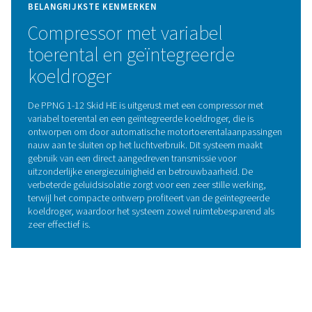
De PPNG 1-12 Skid HE integreert de geavanceerde 
technologie (Pressure Swing Adsorption) in een compac
oplossing om stikstof met een hoge zuiverheid en
uitstekende efficiëntie te leveren. Deze technologie s
stikstof van andere atmosferische gassen op basis
adsorptie-eigenschappen onder wisselende druk. Luc
door vaten geleid die gevuld zijn met moleculaire kool
(CMS), die selectief zuurstof en verontreinigingen op
waardoor zuivere stikstof door kan stromen. Door af te
tussen hoge en lage drukken, wordt het CMS geregen
waardoor een betrouwbare en consistente stikstoft
wordt gegarandeerd.