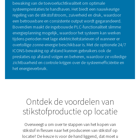
BELANGRIJKSTE KENMERKEN
4-traps filterlijn voor
gegarandeerde zuiverheid e
betrouwbaarheid
De PPNG 1-12 SKID HE is uitgerust met een 4-traps filtert
gegarandeerde zuiverheid en betrouwbaarheid. Dit filte
omvat universeel en hoogrendement coalescentiefilters
actieve-kooltoren en een hoogrendement-deeltjesfilter