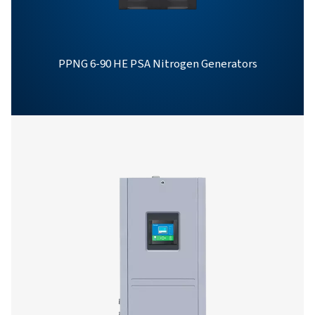
PPNG skid
80,4
80,4
12 HE
PPNG SOLARNITRO 
PRODUCT BROCHU
PPNG SolarNitro
product brochur
1 MB
PDF
Kenmerken En Voordelen