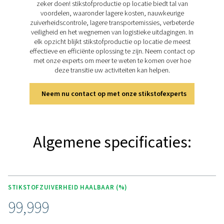
leveren deze componenten een luchtkwaliteit van klasse
volgens de ISO 8573-1:2010 normen, aan de inlaat van 
stikstofgenerator, voor optimale prestaties en een consi
hoge stikstofzuiverheid.