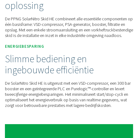
kostenefficiënte
stikstofproductie
De PPNG SolarNitro Skid HE is ontworpen om te integreren 
energie-installatie, zodat u stikstof kunt genereren met behu
overtollige zonne-energie. Slimme PLC-bewaking maakt werk
piekuren of lage tariefperioden mogelijk – waardoor de ene
de afhankelijkheid van traditionele stroombronnen en uw
koolstofvoetafdruk worden verlaagd.
ALLES-IN-ÉÉN STIKSTOF
Een geheel kant-en-klare
oplossing
De PPNG SolarNitro Skid HE combineert alle essentiële co
één basisframe: VSD-compressor, PSA-generator, booster, fil