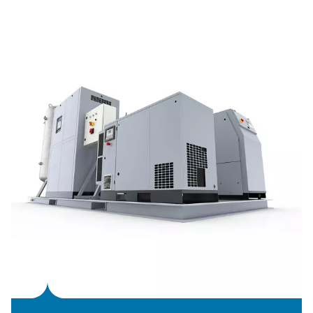
vereenvoudigt.
De SolarNitro Skid HE is ontworpen om flexibel te werk
worden geprogrammeerd om te werken wanneer energi
meest betaalbaar of overvloedig is. Hij is verkrijgbaar in
voor gebruik op aanvraag of 300 bar met ingebouwde
cilinderopslag en ondersteunt een betrouwbare
stikstofproductie terwijl de elektriciteitskosten en de
afhankelijkheid van een op fossiele brandstoffen geba
toevoer aanzienlijk worden verlaagd.
PSA-technologie (Pressure 
Adsorption)