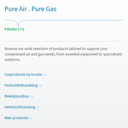
PMNG 1-3 membraanstikstofgenerator