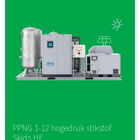
opslag. Met een enkele stroomaansluiting en een vorkheftr
skid is de installatie en inzet in elke industriële omgeving na
ENERGIEBESPARING
Slimme bediening en
ingebouwde efficiëntie
De SolarNitro Skid HE is uitgerust met een VSD-compressor,
booster en een geïntegreerde PLC en Purelogic™-controller e
tweecijferige energiebesparingen. Het minimaliseert start/st
optimaliseert het energieverbruik op basis van realtime geg
zorgt voor betrouwbare prestaties met lagere bedrijfskosten