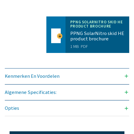
Algemene specificatie
STIKSTOFZUIVERHEID HAALBAAR (%)
99,999
BESCHIKBARE UITLAATDRUKKEN (BARG)
40 & 300