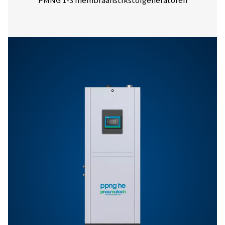
PPNG skid
9,9
7,3
7 HE
PPNG skid
14,9
11,1
8 HE
PPNG skid
24,0
22,9
9 HE
PPNG skid
36,0
32,9
10 HE
PPNG skid
38,0
38,0
11 HE