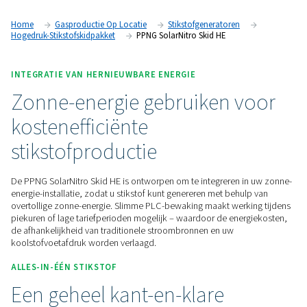
stikstofopwekkingssysteem dat u onafhankelijk maakt van e
leveranciers. Nog beter is dat de PLC-gecontroleerde werki
energiekosten, uw afhankelijkheid van traditionele energie
koolstofvoetafdruk kan verlagen.
Neem contact met ons op
Home
Gasproductie Op Locatie
Stikstofgeneratoren
Hogedruk-Stikstofskidpakket
PPNG SolarNitro Skid HE
INTEGRATIE VAN HERNIEUWBARE ENERGIE
Zonne-energie gebruiken 