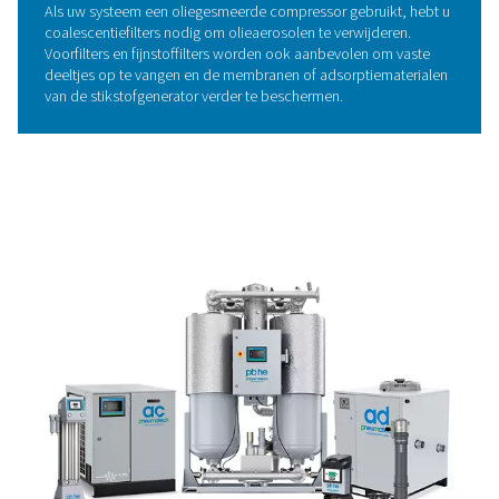
1. Schone lucht, vrij van olie
deeltjes
Verontreinigingen in perslucht, met name olie, stof en de
kunnen de stikstofgenerator aantasten en de zuiverheid
gas verminderen. Daarom is effectieve
filtratie
essentieel
Als uw systeem een oliegesmeerde compressor gebruikt
coalescentiefilters nodig om olieaerosolen te verwijdere
Voorfilters en fijnstoffilters worden ook aanbevolen om 
deeltjes op te vangen en de membranen of adsorptiema
van de stikstofgenerator verder te beschermen.