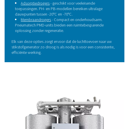
2. Droge lucht, vochtvrij voo
stabiele prestaties
Perslucht bevat altijd waterdamp, die moet worden ver
voordat deze de stikstofgenerator binnenkomt. Vocht k
interne componenten beschadigen, adsorptie- of
membraanprocessen verstoren en de zuiverheid van sti
verminderen.
Afhankelijk van uw toepassing en de omstandigheden 