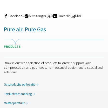
3. Stabiele druk en tempera
Voor een efficiënte werking hebben de meeste
stikstofgeneratoren perslucht nodig die binnen specifie
en temperatuurbereiken valt. Algemeen geldt:
Druk:
4 tot 13 bar
Temperatuur: 10 tot 25°C
Een hoogwaardig drogersysteem helpt beide factoren t
stabiliseren, waardoor de stikstofgenerator minder word
en een consistente output wordt gegarandeerd.