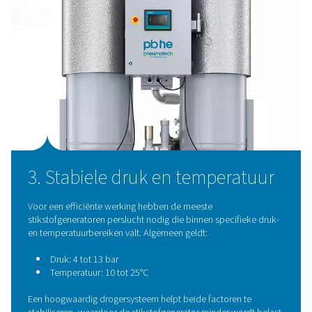
locatie kunt u kiezen uit verschillende
drogertechnologi
Koeldrogers
- Ideaal voor algemeen gebruik. De A
modellen van Pneumatech bereiken een dauwpunt v
ongeveer +3°C.
Adsorptiedrogers
- geschikt voor veeleisende
toepassingen. PH- en PB-modellen bereiken ultralage
dauwpunten tussen -20°C en -70°C.
Membraandrogers
- Compact en onderhoudsarm.
Pneumatech PMD-units bieden een ruimtebesparend
oplossing zonder regeneratie.
Elk van deze opties zorgt ervoor dat de luchttoevoer n
stikstofgenerator zo droog is als nodig is voor een cons
efficiënte werking.