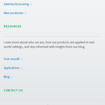
Wilt u uw stikstoftoevoer
verbeteren?
Als u overweegt om ter plaatse stikstof te produceren, i
eerste stap om uw persluchtsysteem goed te laten werk
Pneumatech biedt een volledig assortiment drogers, filt
stikstofgeneratoren die aan uw behoeften voldoen – pl
deskundig advies om uw installatie te begeleiden.
Nee
vandaag nog contact met ons op voor gepersonaliseer
aanbevelingen en om ervoor te zorgen dat uw systeem
succesvol is ingesteld.
Neem contact op met onze stikstofexperts