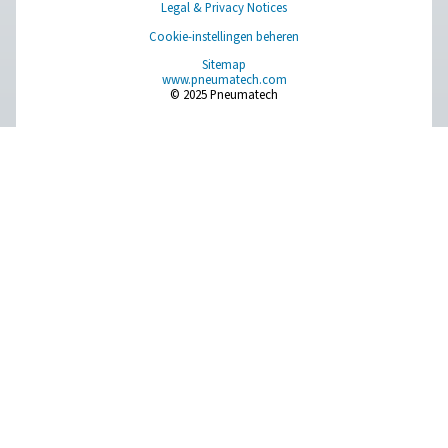
Persluchtbehandeling
Meetapparatuur
Ademluchtzuivering
Meer producten
RESOURCES
Learn more about who we are, how our products are applied 
world settings, and stay informed with insights from our blog
Over onszelf