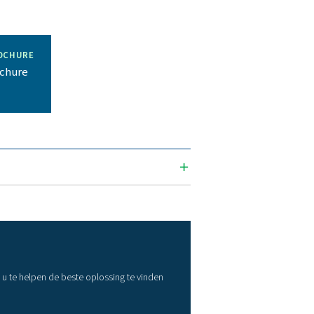
2 (3⁄4"), D28 (1"),
4 (2”), D76 (2 ¾”),
(3 ½”), D108 (4")
2 (3⁄4"), D28 (1"),
D42 (1 1⁄2")
f, helium, argon,
enon en krypton
 AISI 316L 1,4404
 AISI 304L 1,4301
64 bar (> 928 PSI)