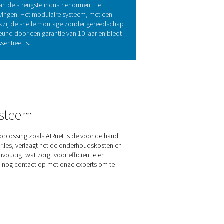
raat van uw luchtsysteem
m net zo cruciaal als de compressor zelf. AIRnet roestvrij staa
 voorkomen. Het modulaire ontwerp maakt een snelle installatie
erhogen. Hij wordt ondersteund door een garantie van 10 jaar en b
ing voor kritieke toepassingen.
uncties van AIRnet