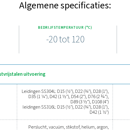
Rnet-variant levert een snelle, betrouwbare en verontreinigingsvr
werp is gebouwd voor duurzaamheid en garandeert langdurige 
ttingen en accessoires, maakt een naadloze installatie en toek
beidskosten tot een minimum beperkt en is een lekvrij systeem 
een onderhoudsvrije, kosteneffectieve oplossing voor indu
Upgrade naar een slimmer pe
p verouderde of inefficiënte leidingen voor uw persluchtsyste
lle installatie, lekvrije prestaties en corrosiebestendige mate
 veranderende behoeften aan. Het modulaire ontwerp maakt uitb
ange termijn. Schakel over op een slimmer, kosteneffectieve
ontdekken hoe AIRnet uw activiteite