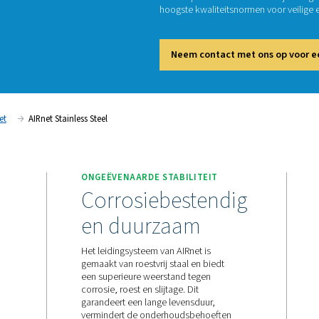
AI
In indus
de comp
hoogste
Neem
Persluchtleidingnet
AIRnet Stainless Steel
ONGEËVENAARDE STABIL