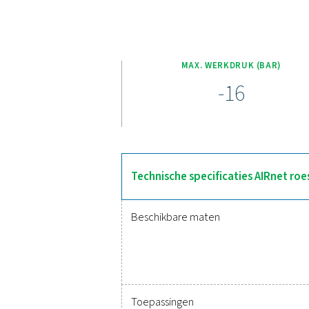
De roestvrijstalen AI
corrosiebestendige ont
volledig assortiment aan fi
worden stilstandtijd en ar
Vertrouwt u nog steeds o
liggende keuze! Met een sne
past het zich aan uw
betrouwbaarheid op de l