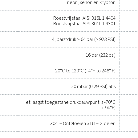
Neem contact op met o
Algemene speci
K (BAR)
BEDRIJFSTEMPERATU
-20 tot 1
s AIRnet roestvrijstalen uitvoering