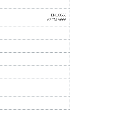
nze experts
ficaties:
UR (°C)
LAAGSTE TOELAATBA
DAUWPUNT (°C)
20
- 40