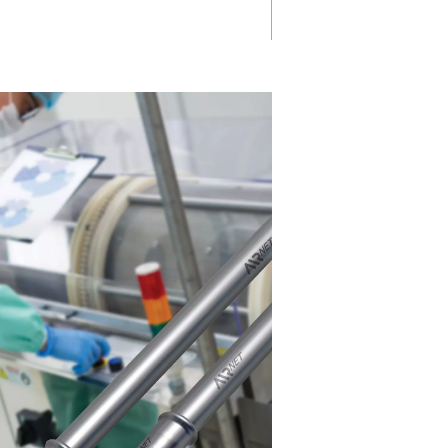
tendig
Voldoet aan 
m
hoogste nor
et is
De roestvrijstalen versie van AI
 en biedt
voldoet volledig aan de streng
tegen
industrievoorschriften en gara
it
een veilige, hygiënische en
sduur,
betrouwbare luchttoevoer.
behoeften
 een
ttoevoer.