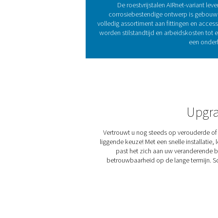
Voor industrieën die de ho
een contaminatievrije leve
integratie mogelijk, te