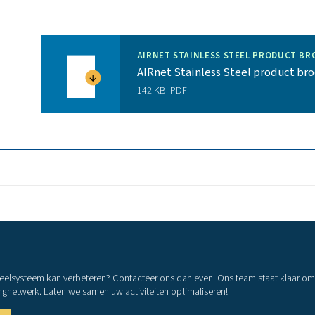
Leidingen SS304L: D15 (1⁄2"), D2
D35 (1 1⁄4"), D42 (1 ½”), D5
D89 
leidingen SS316L: D15 (1⁄2"), D2
Perslucht, vacuüm, stiksto
neon, x
Roestvrij staal
Roestvrij staal
4, barstdruk > 