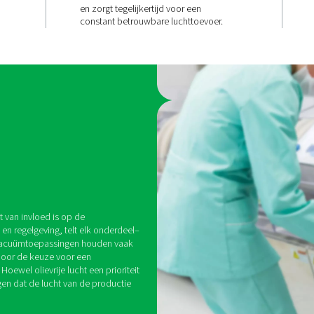
Corrosiebes
eerde
en duurzaa
Het leidingsysteem van AIRn
oer
gemaakt van roestvrij staal
een superieure weerstand 
e van AIRnet
corrosie, roest en slijtage. D
einigingsvrije
garandeert een lange leven
ideale keuze is
vermindert de onderhouds
uiverheid van
en zorgt tegelijkertijd voor
constant betrouwbare luch
ijstalen