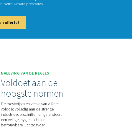
Rnet Stainless Stee
trieën waar luchtzuiverheid van cruciaal belang is, is het leidin
ressor. AIRnet roestvrij staal garandeert 100% olievrije luchtt
 kwaliteitsnormen voor veilige en betrouwbare prestaties.
 contact met ons op voor een offerte!
ITEIT
NALEVING VAN DE REGELS