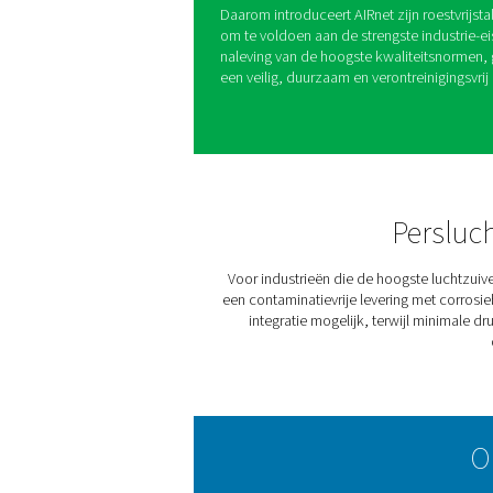
persluchtleid
In industrieën waar materiaal
productkwaliteit en de nale
inclusief het leidingsyste
direct contact met eindpro
verontreinigingsvrije oplossi
is, is het net zo belangrijk
tot het gebruikspunt zuiver i
Daarom introduceert AIRnet 
om te voldoen aan de stren
naleving van de hoogste kwa
een veilig, duurzaam en ver