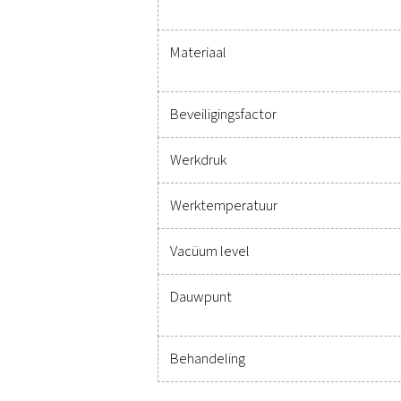
MAX. WERKDRU
-16
Technische specificatie