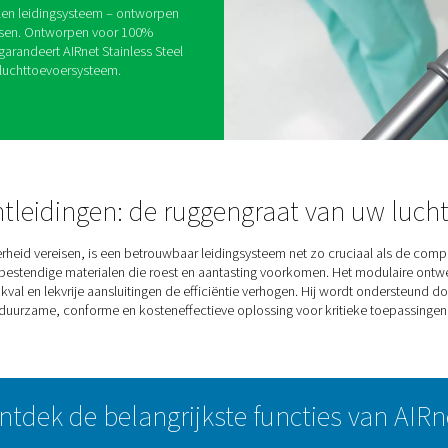
ingen
integriteit direct van invloed is op de
ving van de wet- en regelgeving, telt elk onderdeel–
em. Perslucht- en vacuümtoepassingen houden vaak
ducten in, waardoor de keuze voor een
ng essentieel is. Hoewel olievrije lucht een prioriteit
 om ervoor te zorgen dat de lucht van de productie
s.
zijn roestvrijstalen leidingsysteem – ontworpen
gste industrie-eisen. Ontworpen voor 100%
liteitsnormen, garandeert AIRnet Stainless Steel
ontreinigingsvrij luchttoevoersysteem.