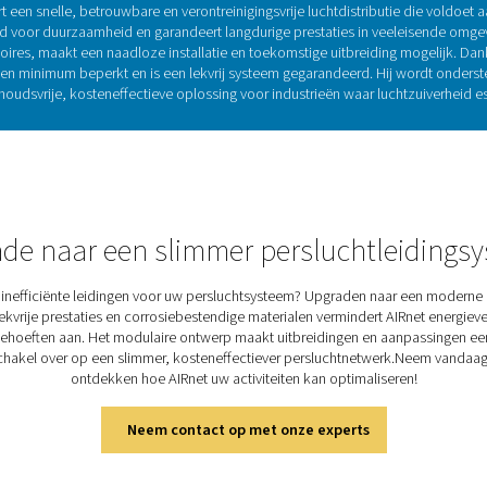
Persluchtleidingen: de ruggeng
ogste luchtzuiverheid vereisen, is een betrouwbaar leidingsystee
ring met corrosiebestendige materialen die roest en aantasting
rwijl minimale drukval en lekvrije aansluitingen de efficiëntie v
duurzame, conforme en kosteneffectieve oploss
Ontdek de belangrijkste f