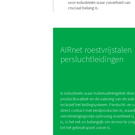
Gegarand
olievrije
luchttoev
De roestvrijstalen versi
zorgt voor 100% verontr
lucht, waardoor het de 
voor industrieën waar z
cruciaal belang is.
AIRnet roestvr