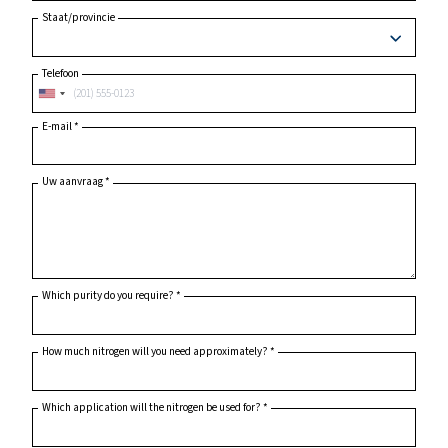
Stad
Postcode
*
Land
*
Staat/provincie
Telefoon
E-mail
*