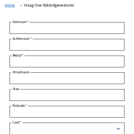
Home
Vraag Over Stikstofgeneratoren
Voornaam
*
Achternaam
*
Bedrijf
*
Straatnaam