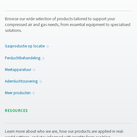
Als u dit verzoek verzendt, kunnen we contact met u o
basis van de verzamelde informatie. Raadpleeg voor mee
informatie ons privacy beleid.
Ik heb het privacybeleid gelezen en goedgekeurd
Anti-robotverificatie
Klik om te starten
Friendly
Captcha ⇗
Pure Air . Pure Gas
PRODUCTS