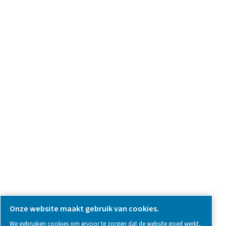
we're here to help you find the right solution.
Vraag over product
Neem contact met ons op
SOCIAL MEDIA
Follow us on social media for updates, insights, and a close
what we’re working on.