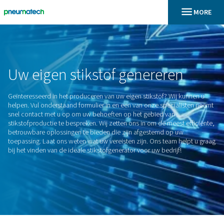
En
Home
Uw
eigen
stikstof
generere
Geïnteresseerd in het produceren van uw eigen stikstof? Wij
helpen. Vul onderstaand formulier in en een van onze specia
snel contact met u op om uw behoeften op het gebied van
stikstofproductie te bespreken. Wij zetten ons in om de mees
betrouwbare oplossingen te bieden die zijn afgestemd op 
toepassing. Laat ons weten wat uw vereisten zijn. Ons team 
bij het vinden van de ideale stikstofgenerator voor uw bedrijf