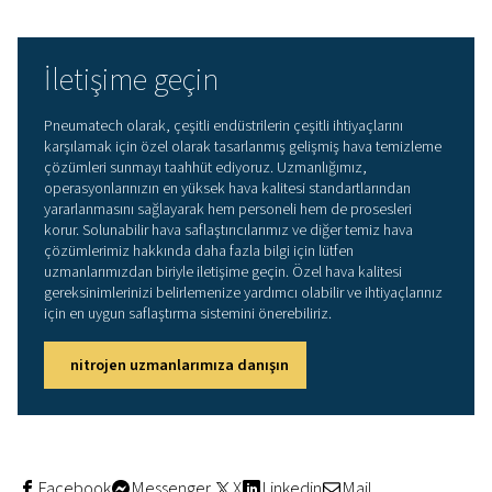
Optimum performans için öz
nem çekicili kurutucular
Herhangi bir solunum havası saflaştırıcı sisteminin hayati
parçası, basınçlı havadan nemi çekmek için nem çekici
malzemeler kullanan bir ünite olan adsorpsiyonlu kurutu
Bu kurutucular tipik olarak iki kuleli konfigürasyonlarda ç
burada bir kule kurutmayı yaparken diğeri doymuş nem ç
rejenere eder. Bu sürekli döngü, tutarlılığın ve güvenliğin
tartışmasız olduğu solunum havası uygulamalarında va
olan kuru, saflaştırılmış havanın sabit bir akışını sağlar.
Pneumatech'in solunabilir hava saflaştırıcıları, güvenilir,
her saati performans için tasarlanmış yüksek verimli soğ
kurutucular içerir. Özenle seçilmiş nem çekiciler su buhar
hassas bir şekilde giderirken, kompakt tasarımı ve düşü
seviyeleri ses açısından hassas ortamlarda bile esnek k
olanak tanır. Hızlı anahtarlamalı valfler, basınç düşüşün
indirerek ve rejenerasyon sırasında temizleme havası