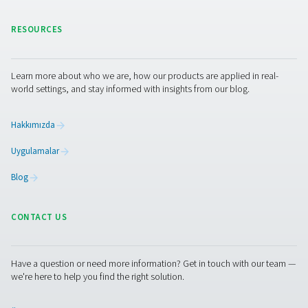
için en uygun saflaştırma sistemini önerebiliriz.
nitrojen uzmanlarımıza danışın
Facebook
Messenger
X
Linkedin
Mail
Pure Air . Pure Gas
PRODUCTS