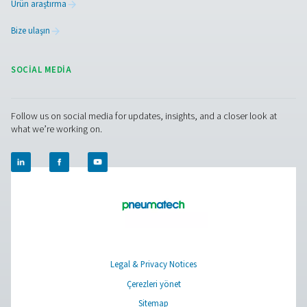
Browse our wide selection of products tailored to support 
compressed air and gas needs, from essential equipment to
solutions.
Sahada gas üretimi
Basınçlı hava şartlandırma
Ölçüm Ekipmanı
Soluma Havası Temizleyici
Ürünlerimiz
RESOURCES