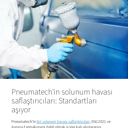
Solunabilir hava sağlama gibi hava kalitesinin kritik oldu
uygulamalarda, bu yüksek kirletici seviyeleri önemli sağlık
oluşturur. Bu nedenle, basınçlı havanın zararlı yabancı 
gidermek için işlenmesi, maskeler veya başlıklar aracılığ
gönderildiğinde temiz ve kuru olmasını sağlamak için ç
önemlidir.