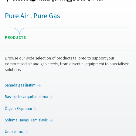
genleşmesini iyileştirerek sistemin verimliliğini daha da art
da performanstan ödün vermeden temizleme havası tük
azaltmaya yardımcı olur.
İletişime geçin
Pneumatech olarak, çeşitli endüstrilerin çeşitli ihtiyaçları
karşılamak için özel olarak tasarlanmış gelişmiş hava t
çözümleri sunmayı taahhüt ediyoruz. Uzmanlığımız,
operasyonlarınızın en yüksek hava kalitesi standartların
yararlanmasını sağlayarak hem personeli hem de prosesl
korur. Solunabilir hava saflaştırıcılarımız ve diğer temiz 
çözümlerimiz hakkında daha fazla bilgi için lütfen
uzmanlarımızdan biriyle iletişime geçin. Özel hava kalite
gereksinimlerinizi belirlemenize yardımcı olabilir ve ihtiy