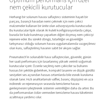
Gelişmiş yedi aşamalı filtrel
prosesi
Solunabilir hava sistemlerimiz, benzersiz basınçlı hava sa
sağlamak için tasarlanmış özel bir yedi aşamalı filtrelem
prosesine sahiptir:​
Su seperatörü
: Bir su separatörü suyu ayırır.​
İnce Filtre
: Yağ ve Su aerosollerini uzaklaştırır​
Süper İnce Filtre
: Yağ ve Su aerosolleri yok olur​
Nem çekicili kurutucu
: Su buharı ve karbondioksiti h
Aktif karbon filtre
: gaz halindeki yabancı maddeleri 
Katalizör
: Karbon monoksiti karbondioksite okside 
Bakteri filtresi
:
Bakterileri ve ince toz parçacıklarını