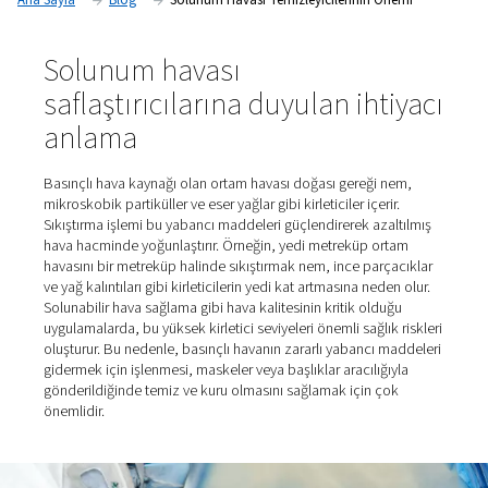
solunum havası saflaştırıcıları solunum için güvenliğini garant
Ana Sayfa
Blog
Solunum Havası Temizleyicilerinin Ö
Solunum havası
saflaştırıcılarına duyulan iht
anlama
Basınçlı hava kaynağı olan ortam havası doğası gereği 
mikroskobik partiküller ve eser yağlar gibi kirleticiler içeri
Sıkıştırma işlemi bu yabancı maddeleri güçlendirerek aza
hava hacminde yoğunlaştırır. Örneğin, yedi metreküp or
havasını bir metreküp halinde sıkıştırmak nem, ince parç
ve yağ kalıntıları gibi kirleticilerin yedi kat artmasına ned