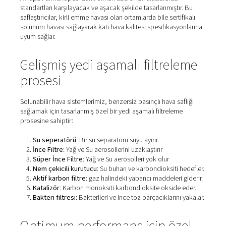
Pneumatech'in solunum hav
saflaştırıcıları: Standartları
aşıyor
Pneumatech'in
BA solunum havası saflaştırıcıları
, EN120
Avrupa Farmakopesi dahil olmak üzere katı uluslararası
standartları karşılayacak ve aşacak şekilde tasarlanmıştı
saflaştırıcılar, kirli emme havası olan ortamlarda bile serti
solunum havası sağlayarak katı hava kalitesi spesifikasy
uyum sağlar.