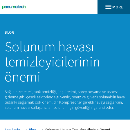
BLOG
Solunum havası
temizleyicilerinin
önemi
​Sağlık hizmetleri, tank temizliği, ilaç üretimi, sprey boyama 
giderme gibi çeşitli sektörlerde güvenilir, temiz ve güvenli so
tedariki sağlamak çok önemlidir. Kompresörler gerekli havay