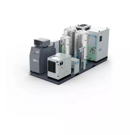
prioritou, kterou musí splňovat i řešení s dusíke
Výroba dusíku přímo v mí
použití pro pájení DPS 
nejvýhodnější řešení
Mnoho výrobních závodů na desky s plošnými spoji 
spoléhá na nákup dusíku, ale jeho generování na místě
jasné výhody. Je mnohem nákladově efektivnější, po
šetřit peníze a zároveň snižuje vaši ekologickou stopu
eliminuje potřebu dodávek lahví nebo kapalného dusíku
výrobou dodávek získáte větší kontrolu a nezávislost a
se vyhnete nepříjemnostem a komplikacím externí dod
logistiky.