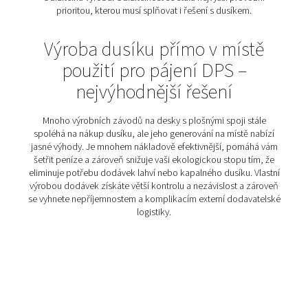
splnit potřeby všech pájecích procesů, včetně šp
poptávky.
Správná čistota
: Selektivní pájení může vyžadov
vysokou čistotu dusíku, zatímco vlnové pájení může 
s nižší čistotou. Ideální řešení pájení PCB dusíke
splňovat všechny tyto standardy, aniž by bylo zby
nadměrně specifikováno.
Vysoká kvalita dusíku
: PCB jsou choulostivé so
zařízení. Jakákoli kontaminace dusíku prachovými č
nebo olejovými výpary by je mohla poškodit, což čin
kvalitu dusíku klíčovým požadavkem.
Úspora nákladů
: Náklady na používání dusíku se 
Udržení nízkých nákladů na dusík je zásadní pro s
provozních nákladů.
Udržitelná výroba: Udržitelnost se stala nejvyšší pro