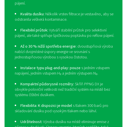
Pozvedněte pájení desek s
plošnými spoji na novou úr
s podstavcem PPNG DX