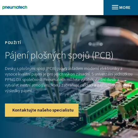
En
Domů
POUŽITÍ
Pájení
plošných
spojů
(PCB
Desky s plošnými spoji (PCB) jsou základem moderní elektr
vysoce kvalitní pájení je pro jejich výkon zásadní. S univerzá
PPNG DX společnosti Pneumatech můžete vyrábět vlastní du
vytvářet inertní atmosféru, která zabraňuje oxidaci a zajišťuje
výsledky pájení.
Kontaktujte našeho specialistu