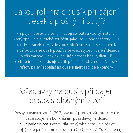
nezbytné. Elektrická zařízení, která používáme každý
mobilních telefonů po počítače a televizory, bez nich
fungovat. Výroba těchto desek s plošnými spoji vyžaduj
Zde vstupuje dusík, který vytváří inertní atmosféru, 
zabránilo reakci kyslíku s pájkou a tvorbě oxidové vrstv
může vést k problémům s kvalitou.
Výroba vlastního du
pájení desek s plošnými spoji s univerzálním skidem
společnosti Pneumatech nabízí celou řadu výho
Jakou roli hraje dusík při pá
desek s plošnými spoji?
Při pájení desek s plošnými spoji se roztaví vodivý ma
který spojuje elektrické součásti, jako jsou kondenzát
diody a tranzistory, s deskou s plošnými spoji. Vzhl
inertní povaze se dusík používá ve všech typech pájení