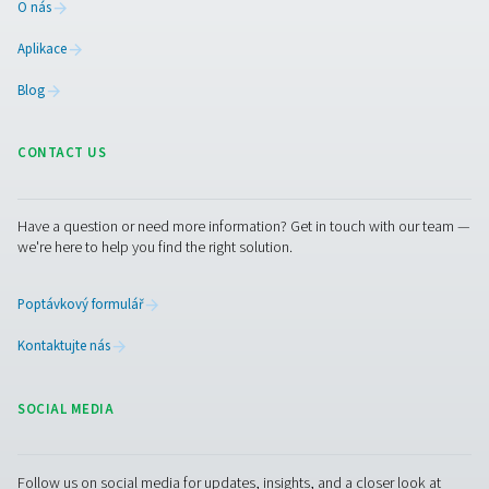
PCB SOLDERING
APPLICATION LEAF
PCB soldering
application leaf
1 MB
PDF
Spojte se s námi
Obraťte se na nás s podrobnostmi o vaší aplikaci a jejíc
požadavcích, jako je vaše spotřeba dusíku nebo veliko
generátoru, který potřebujete. Naši odborníci pro vás se
nejlepší řešení přímo na místě. Pokud tyto informace n
nebo potřebujete pomoc, jsou připraveni vám pomoci 
procesem specifikace.