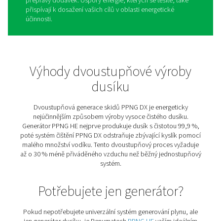
Podstavec Pneumatech PPNG DX je kompletní systém 
výrobu vysoce čistého dusíku, který přináší dvoumístné
energie při pájení desek s plošnými spoji, výhody výrob
vlastního dusíku a pohodlí řešení typu „vše v jednom“.
se se všemi předem sestavenými komponenty, včetně
prémiového kompresoru s proměnlivými otáčkami, gen
dusíku PPNG HE, systému pro čištění dusíku PPNG DX, c
sušička, vysoce účinná filtrace, úprava kondenzátu, vyr
nádrže na vzduch a dusík, Řídicí jednotka PLC
Systém „vše v jednom
“: Všechny komponenty js
předem sestaveny, integrovány a testovány.
Zaručená čistota 99,999 % N₂:
Využijte maximální
dusíku, která splňuje nejnáročnější specifikace selekt
pájení.
Kvalita dusíku:
Několik vrstev filtrace je vestavěno
odstranila veškerá kontaminace.