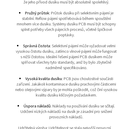
plošnými spoji, aby byl zajištěn proces bez kyslíku.
selektivním pájení udržuje dusík pájecí nádoby inertní. 
reflow pájení spoléhá na dusík k inertizaci celé ko
Požadavky na dusík při páj
desek s plošnými spoji
Desky plošných spojů (PCB) vyžadují precizní výrobu, 
úzce spojená s konkrétními požadavky na dusík
Spolehlivost
: Bez dusíku se výroba desek s pl
spoji (často plně automatizovaná a 24/7) zastaví. To
že jeho přívod dusíku musí být absolutně spolehl
Pružný průtok
: Průtok dusíku při selektivním pá
stabilní. Reflow pájení spotřebovává během spou
mnohem více dusíku. Systémy dusíku PCB musí být 