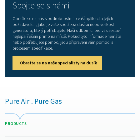
přepravy dodávek. Úspory energie, kterých se těšíte,
přispívají k dosažení vašich cílů v oblasti energetické
účinnosti.
Výhody dvoustupňové výr
dusíku
Dvoustupňová generace skidů PPNG DX je energet
nejúčinnějším způsobem výroby vysoce čistého dus
Generátor PPNG HE nejprve produkuje dusík s čistotou
poté systém čištění PPNG DX odstraňuje zbývající kysl
malého množství vodíku. Tento dvoustupňový proces 
až o 30 % méně přiváděného vzduchu než běžný jedno
systém.