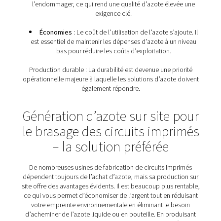
(souvent entièrement automatisée et 24/7) s’arrête
signifie que son alimentation en azote doit être ab
fiable.
Débit flexible
: Le débit d’azote dans le brasage 
est stable. Le brasage par reflux utilise beaucoup plu
pendant le démarrage. Les systèmes d’azote PCB doi
capables de répondre aux besoins de tous les proc
brasage, y compris les pics de demande.
La bonne pureté
: Le brasage sélectif peut néces
pureté d’azote très élevée, tandis que le brasage pa
peut fonctionner avec une pureté inférieure. La soluti
d’azote de brasage des circuits imprimés peut rép
toutes ces normes sans surspécifier inutilemen
Azote de haute qualité
: Les circuits imprimés 
équipements délicats. Toute contamination de l’azot
particules de poussière ou des vapeurs d’huile 