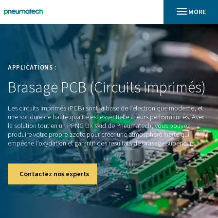
En
Accueil
APPLICATIONS :
Brasage
PCB
(Circuits
impr
Les circuits imprimés (PCB) sont la base de l’électronique 
une soudure de haute qualité est essentielle à leurs perfor
la solution tout en un PPNG DX skid de Pneumatech, vous 
produire votre propre azote pour créer une atmosphère iner
empêche l’oxydation et garantit des résultats de brasage sup
Contactez nos experts