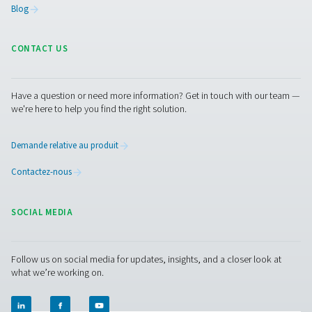
PCB SOLDERING
APPLICATION LEAF
PCB soldering
application leafl
1 MB
PDF
Nous contacter
Contactez-nous pour obtenir les détails de votre applica
de ses exigences, comme votre consommation d’azote 
taille du générateur dont vous avez besoin. Nos experts
proposent la meilleure solution sur site. Si vous ne disp
de ces informations ou si vous avez besoin d’aide, ils so
à vous aider tout au long du processus de spécification.