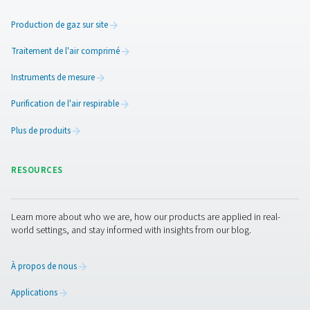
Si vous n’avez pas besoin d’un système de production
tout-en-un, mais simplement d’un générateur d’azot
Penumatech
PPNG HE
est la solution idéale. Le géné
d’azote PSA haut de gamme de Pneumatech offre
installations de production de circuits imprimés une p
une qualité d’azote optimales, une fiabilité et des éco
coûts.
Plus qu’un produit de qual
supérieure
Pneumatech vous offre bien plus que « simplement » le 
système de génération d’azote du marché. Nous po
également fournir des générateurs d’oxygène et tout
équipement de traitement de l’air et du gaz.