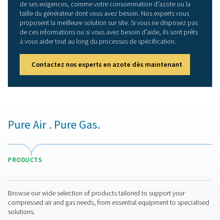
Les avantages de la généra
d’azote en deux étapes
La génération à deux étages du PPNG DX skid est le m
plus écoénergétique de produire de l’azote de haute pu
générateur PPNG HE produit d’abord de l’azote à une p
99,9 %, puis le système de purification PPNG DX él
l’oxygène restant en utilisant une petite quantité d’hydr
procédé à deux étages nécessite jusqu’à 30 % d’a
d’alimentation en moins qu’un système mono-ét
conventionnel.
Vous avez seulement bes
d'un générateur ?