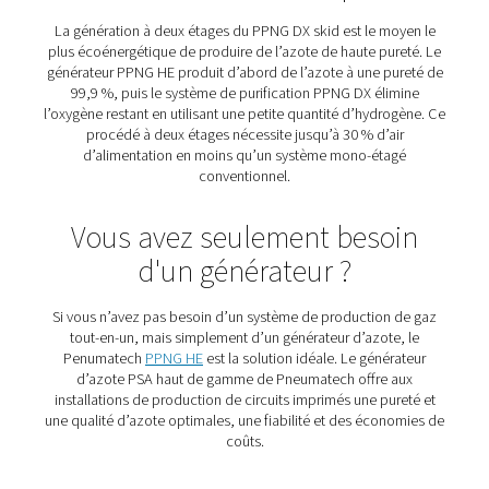
un traitement des condensats, des réservoirs tampons d’
d’azote, et un contrôleur PLC intuitif.
Système tout-en-un
: Tous les composants sont
préassemblés, intégrés et testés.
Pureté du N₂ garantie à 99,999 % :
Bénéficiez d’
pureté maximale de l’azote pour répondre aux spécifi
de brasage sélectif les plus exigeantes.
Qualité de l’azote :
Plusieurs couches de filtratio
intégrées pour éliminer toute contamination.
Débit flexible :
Produire un débit stable pour le b
sélectif, mais également répondre aux pics de dema
brasage par reflux.
Jusqu’à 30 % de consommation d’énergie en m
génération à deux étages offre des économies d’éner
deux chiffres par rapport à la génération à un étage d