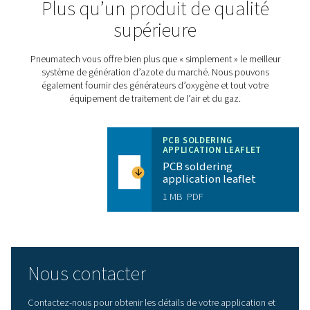
pureté.
Installation prête à l’emploi :
Avec une seule entr
d’alimentation, une entrée H₂ et une sortie N₂.
Encombrement réduit :
le PPNG DX skid est géné
plus petit de moitié comparé à un système traditionnel
sans système de purification d’azote.
Flexibilité :
Un modèle 300 bars est disponible pou
stockage d’azote ou de bouteilles à haute pression.
Durabilité :
La production d’azote sur site élimine 
émissions liées au transport de livraison. Les économ
d’énergie que vous réalisez contribuent également à a
vos objectifs d’efficacité énergétique.