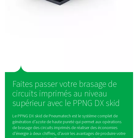
dépendent toujours de l’achat d’azote, mais sa produc
site offre des avantages évidents. Il est beaucoup plus 
ce qui vous permet d’économiser de l’argent tout en r
votre empreinte environnementale en éliminant le b
d’acheminer de l’azote liquide ou en bouteille. En pro
votre propre approvisionnement, vous gagnez en contrô
indépendance, tout en évitant les tracas et les complic
la logistique d’approvisionnement externe.