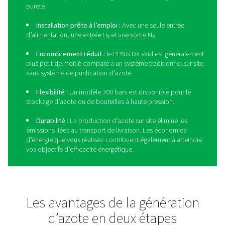
Faites passer votre brasage 
circuits imprimés au niveau
supérieur avec le PPNG DX s
Le PPNG DX skid de Pneumatech est le système comple
génération d’azote de haute pureté qui permet aux opé
de brasage des circuits imprimés de réaliser des écono
d’énergie à deux chiffres, d’avoir les avantages de produ
propre azote et de bénéficier de la commodité d’une so
tout-en-un. Il est livré avec tous les composants préass
compris un compresseur à vitesse variable haut de ga
générateur d’azote PPNG HE, un système de purificatio
PPNG DX, un sécheur frigorifique, une filtration haute eff