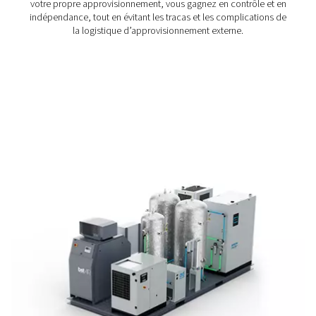
l’endommager, ce qui rend une qualité d’azote éle
exigence clé.
Économies
: Le coût de l’utilisation de l’azote s’a
est essentiel de maintenir les dépenses d’azote à un
bas pour réduire les coûts d’exploitation.
Production durable : La durabilité est devenue une pr
opérationnelle majeure à laquelle les solutions d’azote
également répondre.
Génération d’azote sur site 
le brasage des circuits imp
– la solution préférée
De nombreuses usines de fabrication de circuits im