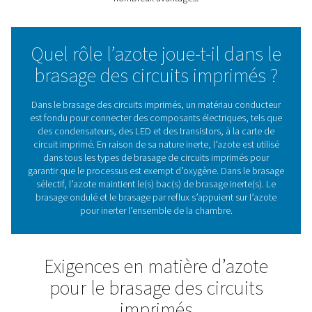
électrique. Les appareils électriques que nous utilisons
jours, des téléphones portables aux ordinateurs et
téléviseurs, ne peuvent pas fonctionner sans eux. La p
de ces circuits imprimés nécessite une soudure. C’est
l’azote entre en jeu. Il crée une atmosphère inerte pour 
l’oxygène ne réagisse avec la soudure et ne forme un
d’oxyde qui peut entraîner des problèmes de qualité.
P
votre propre azote
pour le brasage des circuits imprimé
solution tout en un PPNG DX skid de Pneumatech of
nombreux avantages.
Quel rôle l’azote joue-t-il da
brasage des circuits imprim
Dans le brasage des circuits imprimés, un matériau co
est fondu pour connecter des composants électriques, 