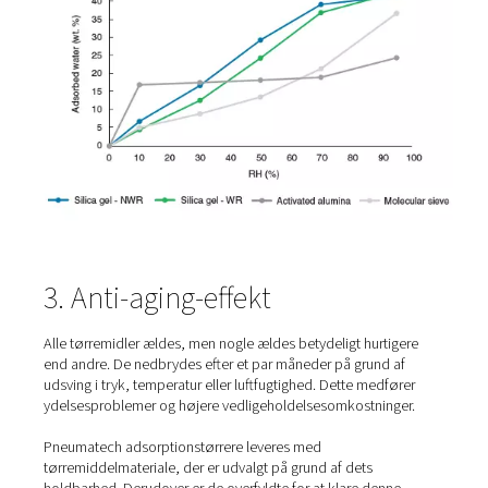
2. Vandbestandighed
Subpar tørremiddel nedbrydes, når det kommer i kont
flydende vand. Alle Pneumatech adsorptionstørrere er u
med vandafvisende tørremiddelmateriale i bunden af
beholderen. Dette forbedrer tørrerens ydeevne og forl
tørremidlets levetid.