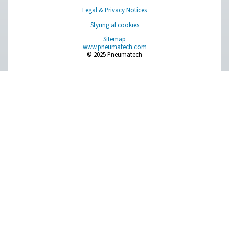
Browse our wide selection of products tailored to support 
compressed air and gas needs, from essential equipment to
solutions.
On-site gasgenerering
Trykluftbehandling
Måleudstyr
Rensning af åndemiddelluft
Øvrige produkter
RESOURCES