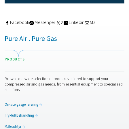
Valg af den rigtige
sorptionstørrer
Kvaliteten af det tørremiddel, der anvendes i din tørrer, s
afgørende rolle for både ydeevne og effektivitet. En
sorptionstørrer af høj kvalitet leverer ikke kun ensartet t
trykluft, men hjælper også med at reducere energiforbru
reducere vedligeholdelsesomkostningerne og forlænge
udstyrets levetid – alt sammen samtidig med at potentie
sundheds- og miljørisici minimeres.
Adsorptionstørrere
hygroskopiske materialer til at fjerne fugt fra trykluft, typ
gennem en dobbelttårnopsætning. Mens det ene tårn akt
tørrer luften, regenererer det andet det mættede tørrem