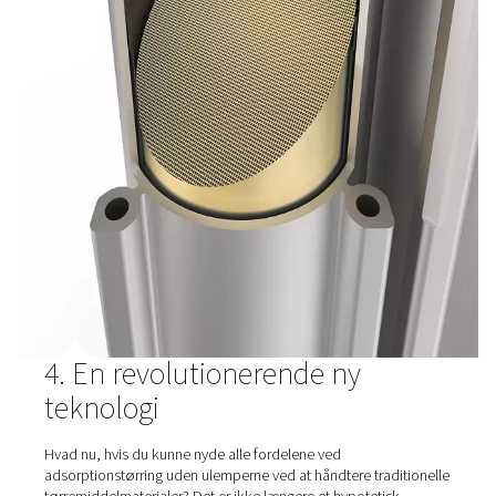
holdbarhed. Derudover er de overfyldte for at klare den
aldringspåvirkning eller med midlertidige overbelastning