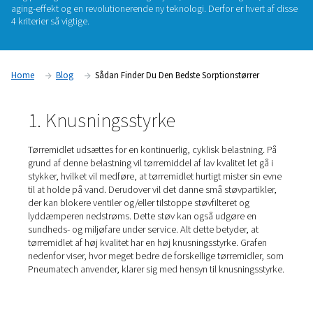
vigtighed. Adsorptionstørrere kan kun være effektive og (ener
hvis de indeholder tørremiddel af høj kvalitet. Pneumatech
omhyggeligt tørremidlet til sine adsorptionstørrere fra en l
europæiske og nordamerikanske kvalitetsleverandører. Vi ba
valg på følgende kriterier: knusningsstyrke, vandbestandighe
aging-effekt og en revolutionerende ny teknologi. Derfor er h
4 kriterier så vigtige.
Home
Blog
Sådan Finder Du Den Bedste Sorptionstør
1. Knusningsstyrke
Tørremidlet udsættes for en kontinuerlig, cyklisk belastn
grund af denne belastning vil tørremiddel af lav kvalitet l
stykker, hvilket vil medføre, at tørremidlet hurtigt mister