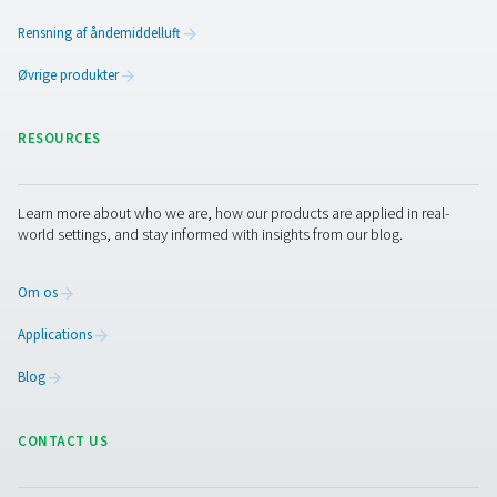
hvilket muliggør en kontinuerlig, uafbrudt forsyning af re
luft.
Dette gør sorptionstørrere særligt velegnede til følsom
miljøer, der kræver meget lave trykdugpunkter (ned til
-70 °C/-94 °F), såsom kolde klimaer, fødevareproduktio
medicinske applikationer, tekstilproduktion og
skimmelforebyggelse.
Kontakt os
Hvis du er i tvivl om, hvilken sorptionstørrer der passer ti
applikation, er vores eksperter klar til at hjælpe. Med d
om luftbehandling og gasgenerering kan Pneumatech-t
guide dig til den rigtige løsning til dine luftkvalitetsbeho