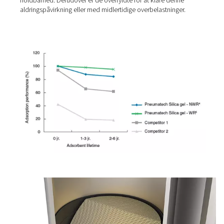
3. Anti-aging-effekt
Alle tørremidler ældes, men nogle ældes betydeligt hurt
end andre. De nedbrydes efter et par måneder på grund
udsving i tryk, temperatur eller luftfugtighed. Dette med
ydelsesproblemer og højere vedligeholdelsesomkostnin
Pneumatech adsorptionstørrere leveres med
tørremiddelmateriale, der er udvalgt på grund af dets