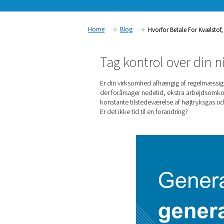
Beregn dine potentielle besparelser i
Home
Blog
Hvorfor Bet
Tag kontrol ov
Er din virksomhed afhængig 
der forårsager nedetid, eks
konstante tilstedeværelse a
Er det ikke tid til en forandr