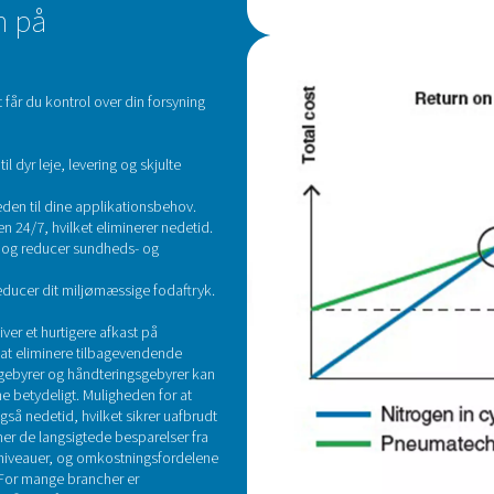
Er du nysgerrig efter at vide, 
or dig. Kontakt os i dag for at få en personlig beregning og se,
Kontakt vores nitroge
 nitrogen på
?