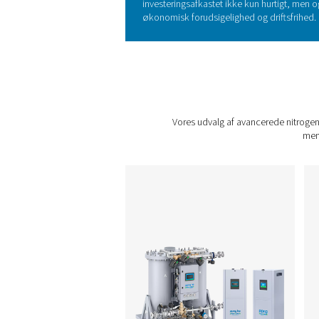
Ved at skifte til nitrogengen
og får en række fordele:
Omkostningsbesparel
gebyrer.
Renhedskontrol:
Tilp
Uafbrudt forsyning:
A
Sikkerhed og plads:
F
sikkerhedsrisici.
Bæredygtighed:
Mini
Investering i nitrogenproduk
investeringen, end du måske
omkostninger såsom cylinde
virksomheder reducere drift
producere nitrogen efter beh
produktion og øget effektiv
reduceret spild og skrædd
opvejer hurtigt den oprinde