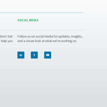
nitrogengenerator samt
integreret luft-/gasopbevaring
og -behandling. Løsningen har
alt, hvad du har brug for til
egenproduktion af nitrogen,
å du slipper for indkøb af gas
fra eksterne leverandører.