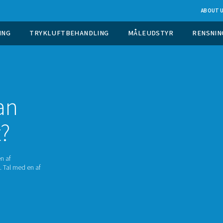
 GASGENERERING
TRYKLUFTBEHANDLING
M
e for
 du kan
 eget?
for afhængigheden af
e den på stedet. Tal med en af
dag!