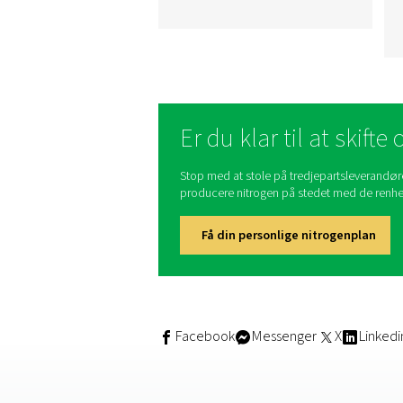
PSA
Nitrogengenerator
PSA-generatorer (Pressu
Swing Adsorption) gør d
muligt for virksomheder 
producere deres eget nitr
i stedet for at være afhæn
af tredjepartsleverandør