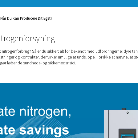
 dag
ale For Kvælstof, Når Du Kan Producere Dit Eget?
er din nitrogenforsyning
af regelmæssigt nitrogenforbrug? Så er du sikkert alt for bekend
tra arbejdsomkostninger og kontrakter, der virker umulige at und
f højtryksgas udgør løbende sundheds- og sikkerhedsrisici.
ing?