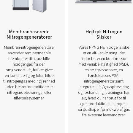
n hurtigt, men også transformerende – hvilket giver
g driftsfrihed.
Se vores løsninger til n
cerede nitrogengeneratorer giver dig mulighed for at producere
membranteknologier og giver fleksibilitet og pålide