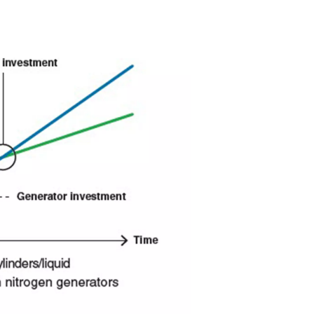
hvor meget du kan spare?
 hvordan generering af nitrogen på stedet kan forvandle din bund
neksperter