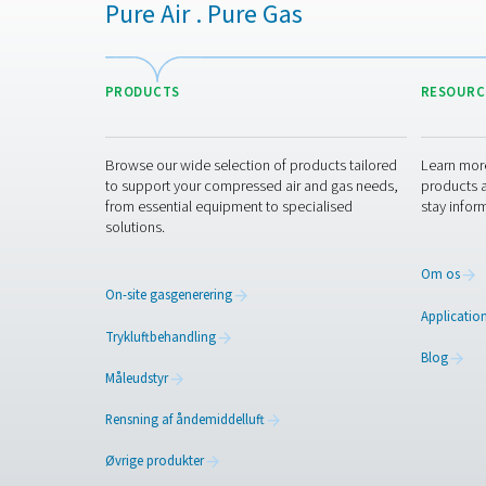
Dette skaber mange ford
såsom lavere omkostning
reduceret logistik og øg
fleksibilitet (læs mere o
mange fordele ved on-si
nitrogengenerering her). D
generatorer er en meget s
nitrogenløsning og betaler
hurtigt
Er du klar til 