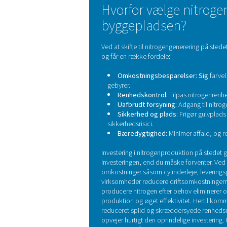
Lad os køre tallene f
Hvorfor vælge
byggepladsen