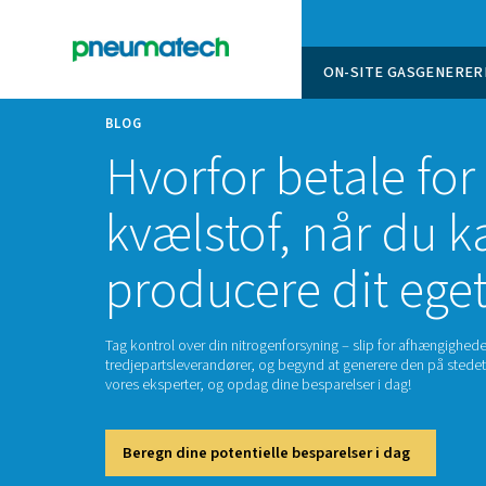
ON-SITE
BLOG
Hvorfor betal
kvælstof, når
producere dit
Tag kontrol over din nitrogenforsyning – slip 
tredjepartsleverandører, og begynd at generer
vores eksperter, og opdag dine besparelser i 