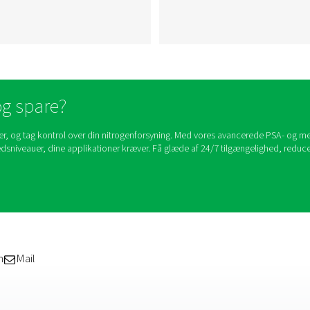
Membranbaserede
er
Nitrogengeneratorer
re
Membran-nitrogengeneratorer
et
anvender semipermeable
at
membraner til at adskille
ogen
nitrogengas fra den
gige
omgivende luft, hvilket giver
er.
en kontinuerlig og lokal kilde