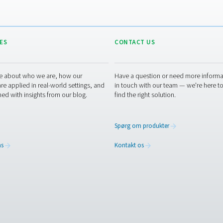
ele,
til nitrogengas med høj renhed
er,
uden behov for traditionelle
et
nitrogenopbevarings- eller
m de
tilførselssystemer.
te
isse
s
ikker
 sig
at skifte og spare?