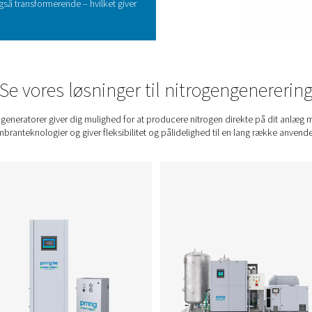
erering på stedet får du kontrol over din forsyning
ser: Sig
farvel til dyr leje, levering og skjulte
as nitrogenrenheden til dine applikationsbehov.
dgang til nitrogen 24/7, hvilket eliminerer nedetid.
rigør gulvplads og reducer sundheds- og
mer affald, og reducer dit miljømæssige fodaftryk.
tion på stedet giver et hurtigere afkast på
 forventer. Ved at eliminere tilbagevendende
rleje, leveringsgebyrer og håndteringsgebyrer kan
somkostningerne betydeligt. Muligheden for at
ov eliminerer også nedetid, hvilket sikrer uafbrudt
itet. Hertil kommer de langsigtede besparelser fra
ersyede renhedsniveauer, og omkostningsfordelene
lige investering. For mange brancher er