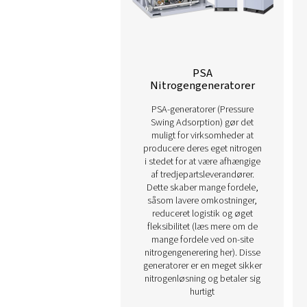
investeringsafkastet ikke ku
økonomisk forudsigelighed o
Vores udvalg af avan