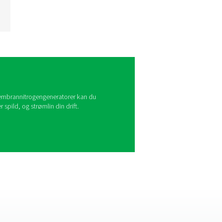
Højtryk Nitrogen
Slisker
Vores PPNG HE nitrogensliske
er en alt-i-en-løsning, der
indbefatter en kompressor
med variabel hastighed (VSD),
en højtryksbooster, en
førsteklasses PSA-