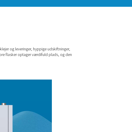
t med udfordringerne: dyre tanklejer og leveringer, hyppige uds
slippe. For ikke at nævne, at store flasker optager værdifuld p