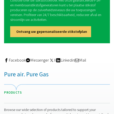
permeabele membranen om stikstofgas te scheiden 
omgevingslucht, waardoor een continue en on-site b
hoogzuiver stikstofgas wordt geleverd zonder dat trad
stikstofopslag- of -toevoersystemen nodig zijn.