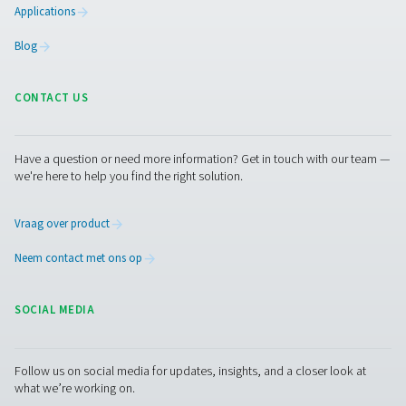
eigen productie, zodat u geen gas hoeft aan te kopen en 
Klaar om over te stappen en
besparen?
Vertrouw niet langer op externe leveranciers en neem de
controle over uw stikstoftoevoer. Met onze geavanceer
en membraanstikstofgeneratoren kunt u ter plaatse stik
produceren op de zuiverheidsniveaus die uw toepassin
vereisen. Profiteer van 24/7 beschikbaarheid, reduceer a
stroomlijn uw activiteiten.