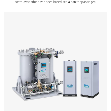
Duurzaamheid:
minimaliseer afval en verlaag je
ecologische voetafdruk.
Investeren in stikstofopwekking op locatie levert een sne
rendement op dan u zou verwachten. Door terugkerend
zoals cilinderhuur, leveringskosten en verwerkingskoste
elimineren, kunnen bedrijven hun bedrijfskosten aanzien
verlagen. De mogelijkheid om stikstof op aanvraag te
produceren elimineert ook stilstandtijd, wat zorgt voor 
ononderbroken productie en een hogere efficiëntie. Daa
komen nog de besparingen op de lange termijn door m
afval en op maat gemaakte zuiverheidsniveaus, en de
kostenvoordelen wegen al snel op tegen de initiële inves
Voor veel industrieën is de ROI niet alleen snel, maar oo
transformatief, wat zorgt voor financiële voorspelbaarh
operationele vrijheid.