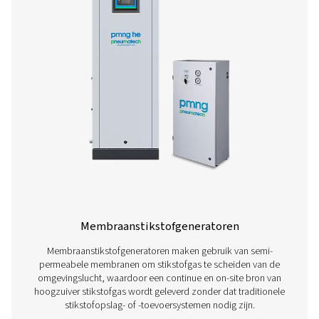
PSA-stikstofgeneratoren