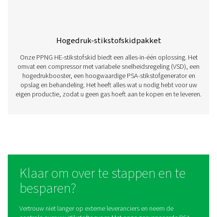
Membraanstikstofgeneratoren
Membraanstikstofgeneratoren maken gebruik van s