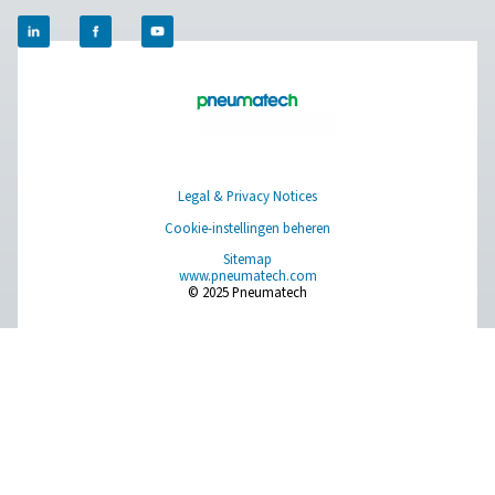
Ontvang uw gepersonaliseerde stikstofplan
Facebook
Messenger
X
Linkedin
Mail
Pure air. Pure Gas
PRODUCTS
Browse our wide selection of products tailored to support 