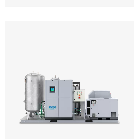
Met PSA-generatoren (Pressure Swing Adsorption) k
bedrijven hun eigen stikstof produceren in plaats van afha
zijn van externe leveranciers. Dit biedt een breed sca
voordelen, zoals lagere kosten, minder logistiek en meer fl
(meer over de vele voordelen van stikstofopwekking op
vindt u hier). Deze generatoren zijn een zeer veili
stikstofoplossing en betalen zich snel terug