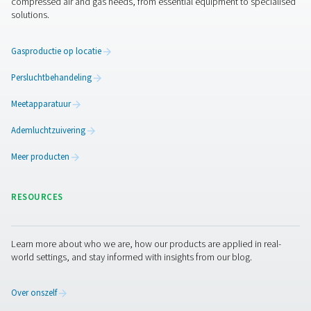
Hogedruk-stikstofskidpakket
Onze PPNG HE-stikstofskid biedt een alles-in-één oplos
omvat een compressor met variabele snelheidsregeling (
hogedrukbooster, een hoogwaardige PSA-stikstofgene
opslag en behandeling. Het heeft alles wat u nodig heb