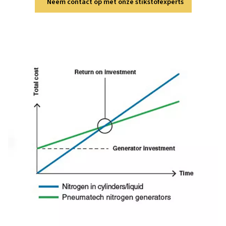
Benieuwd hoeveel u kun
besparen?
Laat ons de cijfers voor u uitvoeren. Neem vandaag no
op voor een gepersonaliseerde berekening en ontd
stikstofopwekking op locatie uw winst kan transfor
Neem contact op met onze stikstofexpert