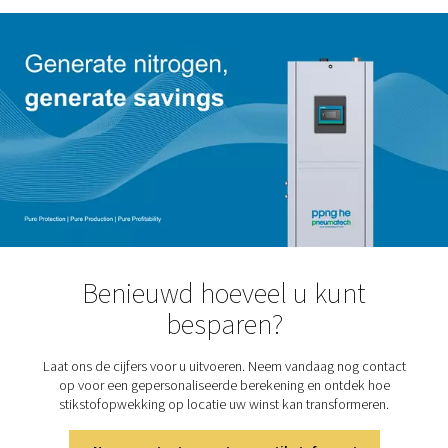
bent u waarschijnlijk te vertrouwd met de uitdagingen: 
tankverhuur en -leveringen, frequente vervangingen die s
veroorzaken, extra arbeidskosten en contracten die
onvermijdelijk lijken. Om nog maar te zwijgen van het fei
grote cilinders waardevolle ruimte innemen en dat de c
aanwezigheid van gas onder hoge druk voortdurend
gezondheids- en veiligheidsrisico's met zich meebrengt.
Is het niet tijd voor verandering?