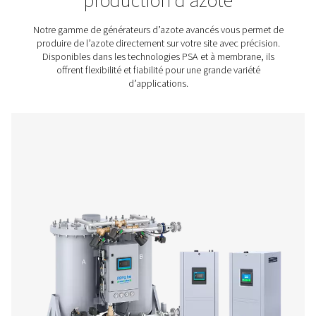
besoins de votre application.
Alimentation ininterrompue:
Accédez à l’azote 2
éliminant ainsi les temps d’arrêt.
Sécurité et espace:
Libérez de l’espace au sol et
réduisez les risques pour la santé et la sécurité.
Durabilité:
Minimisez les déchets et réduisez votr
empreinte environnementale.
Investir dans la production d’azote sur site offre un retou
investissement plus rapide que vous ne le pensez. En él
les coûts récurrents tels que la location de bouteilles, le
livraison et les frais de traitement, les entreprises peuve
considérablement les dépenses opérationnelles. La cap
produire de l’azote à la demande élimine également le
d’arrêt, garantissant une production ininterrompue et u
efficacité accrue. Ajoutez à cela les économies à long 
réalisées grâce à la réduction des déchets et aux niveau
pureté personnalisés, et les avantages en termes de coû
l’emportent rapidement sur l’investissement initial. Pour