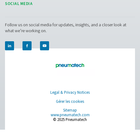
Arrêtez de compter sur des fournisseurs tiers et prenez 
contrôle de votre alimentation en azote. Grâce à nos
générateurs d’azote à membrane et PSA avancés, vous
produire de l’azote sur site aux niveaux de pureté requis
applications. Bénéficiez d’une disponibilité 24/7, rédui
pertes et rationalisez vos opérations.
Obtenez votre plan d’azote personnalisé
Facebook
Messenger
X
Linkedin
Mail
Pure Air . Pure Gas.