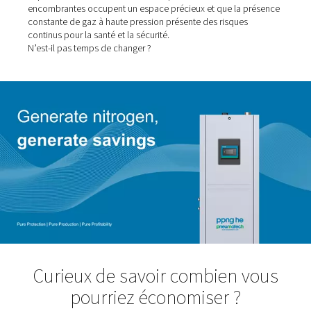
Prenez le contrôle de votre
alimentation en azote
Votre entreprise dépend-elle d’une consommation régul
d’azote ? Dans ce cas, vous connaissez probablement 
les défis : locations et livraisons de réservoirs coûteuses
remplacements fréquents entraînant des temps d’arrêt,
main-d'œuvre supplémentaires et contrats qui semblent
impossibles à résilier. Sans oublier que les bouteilles
encombrantes occupent un espace précieux et que la 
constante de gaz à haute pression présente des risques
continus pour la santé et la sécurité.
N’est-il pas temps de changer ?