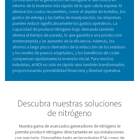
¿Por qué elegir la generació
nitrógeno in situ?
El cambio a la generación de nitrógeno in situ le permit
controlar su suministro y aporta una serie de ventajas:
Ahorro de costes
Diga adiós a los alquileres caro
entregas y tarifas ocultas.
Control de pureza:
Adapte la pureza del nitrógeno
necesidades de su aplicación.
Suministro ininterrumpido:
Acceda a nitrógeno 24
eliminando las paradas en el suministro.
Seguridad y espacio:
Libere espacio en el suelo 