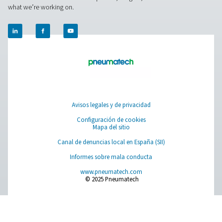
aplicaciones. Disfrute de disponibilidad 24/7, reduzca e
desperdicio y optimice sus operaciones.
Obtenga su plan de nitrógeno personalizado
Facebook
Messenger
X
Linkedin
Mail
Pure Air . Pure Gas
PRODUCTS