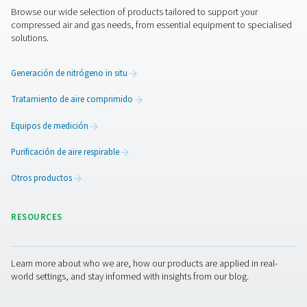
Conjuntos (skids) de nitrógeno a alta pre
Nuestro patín de nitrógeno PPNG HE proporciona una 