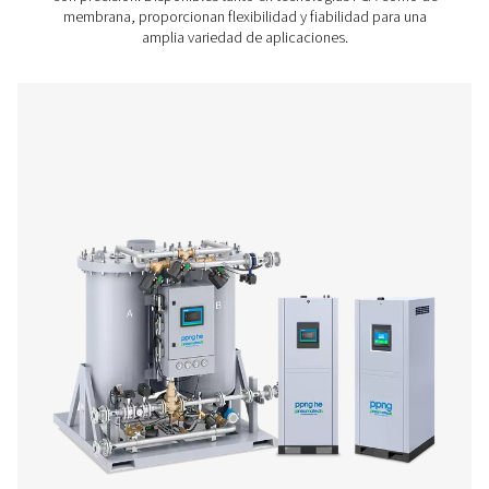
reduzca los riesgos para la salud y la seguridad.
Sostenibilidad:
Minimice los residuos y reduzca su
medioambiental.
La inversión en la generación de nitrógeno in situ ofrece
retorno de la inversión más rápido de lo que cabría espe
eliminar los costos recurrentes, como el alquiler de bote
gastos de entrega y las tarifas de manipulación, las em
pueden reducir significativamente los gastos operativos
capacidad de producir nitrógeno bajo demanda tambi
elimina el tiempo de parada, lo que garantiza una prod
ininterrumpida y un aumento de la eficiencia. Además, l
ahorros a largo plazo derivados de la reducción de los 
y los niveles de pureza adaptados, y los beneficios de 
compensan rápidamente la inversión inicial. Para much
industrias, el ROI no solo es rápido sino también transf
proporcionando previsibilidad financiera y libertad oper