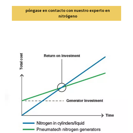
¿Quieres saber cuánto pue
ahorrar?
Permítanos hacerle las cifras por usted. Póngase en c
con nosotros hoy mismo para obtener un cálculo pers
y ver cómo la generación de nitrógeno in situ podría tr
sus resultados.
póngase en contacto con nuestro experto 
nitrógeno