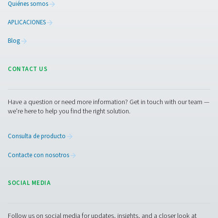
todo en uno. Incluye un compresor con accionamie
velocidad variable (VSD), un booster de alta presión, un
de nitrógeno PSA de primera calidad y almacenamie
tratamiento. Tiene todo lo que necesita para la producció
lo que le permite eliminar la compra y las entregas d
¿Listo para cambiar y ahorra
Deje de depender de proveedores externos y tome el co
su suministro de nitrógeno. Con nuestros avanzados
generadores de nitrógeno PSA y de membrana, puede p
nitrógeno in situ con los niveles de pureza que requiere