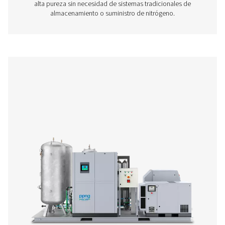
Generadores de nitrógeno PSA
Los generadores de adsorción por cambio de presió
permiten a las empresas producir su propio nitrógeno en
depender de proveedores externos. Esto ofrece una am
de ventajas, como menores costes, una logística reduc
mayor flexibilidad (para obtener más información sob
numerosas ventajas de la generación de nitrógeno in si
aquí). Estos generadores son una solución de nitróg
segura y se amortizan rápidamente